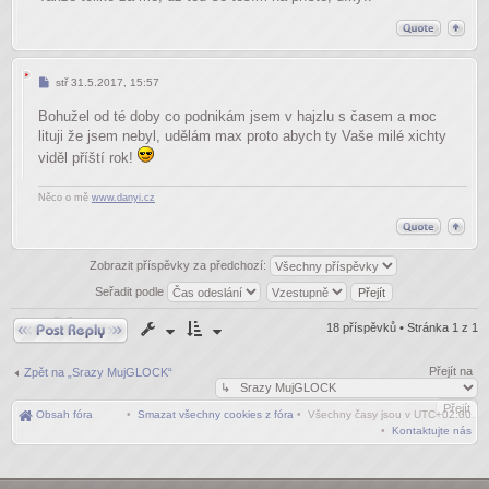
Příspěvek
stř 31.5.2017, 15:57
Bohužel od té doby co podnikám jsem v hajzlu s časem a moc
lituji že jsem nebyl, udělám max proto abych ty Vaše milé xichty
viděl příští rok!
Něco o mě
www.danyi.cz
Zobrazit příspěvky za předchozí:
Seřadit podle
Odpovědět
18 příspěvků • Stránka
1
z
1
Přejít na
Zpět na „Srazy MujGLOCK“
Obsah fóra
•
Smazat všechny cookies z fóra
• Všechny časy jsou v
UTC+02:00
•
Kontaktujte nás