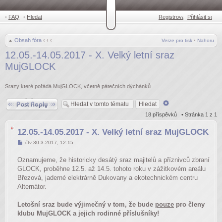
•
FAQ
•
Hledat
Registrovat
Přihlásit se
•
Obsah fóra
‹
‹
‹
Verze pro tisk
•
Nahoru
12.05.-14.05.2017 - X. Velký letní sraz
MujGLOCK
Srazy které pořádá MujGLOCK, včetně pátečních dýchánků
Odpovědět
Pokročilé
hledání
18 příspěvků • Stránka
1
z
1
12.05.-14.05.2017 - X. Velký letní sraz MujGLOCK
Příspěvek
čtv 30.3.2017, 12:15
Oznamujeme, že historicky desátý sraz majitelů a příznivců zbraní
GLOCK, proběhne 12.5. až 14.5. tohoto roku v zážitkovém areálu
Březová, jaderné elektrárně Dukovany a ekotechnickém centru
Alternátor.
Letošní sraz bude výjimečný v tom, že bude
pouze
pro členy
klubu MujGLOCK a jejich rodinné příslušníky!