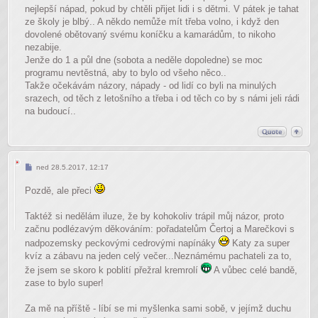
nejlepší nápad, pokud by chtěli přijet lidi i s dětmi. V pátek je tahat
ze školy je blbý.. A někdo nemůže mít třeba volno, i když den
dovolené obětovaný svému koníčku a kamarádům, to nikoho
nezabije.
Jenže do 1 a půl dne (sobota a neděle dopoledne) se moc
programu nevtěstná, aby to bylo od všeho něco..
Takže očekávám názory, nápady - od lidí co byli na minulých
srazech, od těch z letošního a třeba i od těch co by s námi jeli rádi
na budoucí..
Příspěvek
ned 28.5.2017, 12:17
Pozdě, ale přeci
Taktéž si nedělám iluze, že by kohokoliv trápil můj názor, proto
začnu podlézavým děkováním: pořadatelům Čertoj a Marečkovi s
nadpozemsky peckovými cedrovými napínáky
Katy za super
kvíz a zábavu na jeden celý večer...Neznámému pachateli za to,
že jsem se skoro k poblití přežral kremrolí
A vůbec celé bandě,
zase to bylo super!
Za mě na příště - líbí se mi myšlenka sami sobě, v jejímž duchu