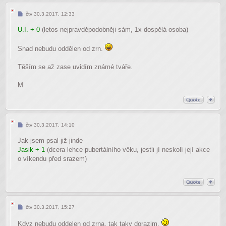
Příspěvek
čtv 30.3.2017, 12:33
U.I. + 0
(letos nejpravděpodobněji sám, 1x dospělá osoba)
Snad nebudu oddělen od zrn.
Těším se až zase uvidím známé tváře.
M
Příspěvek
čtv 30.3.2017, 14:10
Jak jsem psal již jinde
Jasik + 1
(dcera lehce pubertálního věku, jestli jí neskolí její akce
o víkendu před srazem)
Příspěvek
čtv 30.3.2017, 15:27
Kdyz nebudu oddelen od zrna, tak taky dorazim.