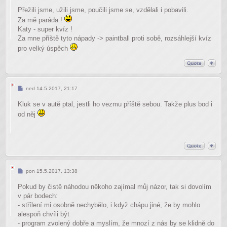
Přežili jsme, užili jsme, poučili jsme se, vzdělali i pobavili.
Za mě paráda !
Katy - super kvíz !
Za mne příště tyto nápady -> paintball proti sobě, rozsáhlejší kvíz
pro velký úspěch
Příspěvek
ned 14.5.2017, 21:17
Kluk se v autě ptal, jestli ho vezmu příště sebou. Takže plus bod i
od něj
Příspěvek
pon 15.5.2017, 13:38
Pokud by čistě náhodou někoho zajímal můj názor, tak si dovolím
v pár bodech:
- střílení mi osobně nechybělo, i když chápu jiné, že by mohlo
alespoň chvíli být
- program zvolený dobře a myslím, že mnozí z nás by se klidně do