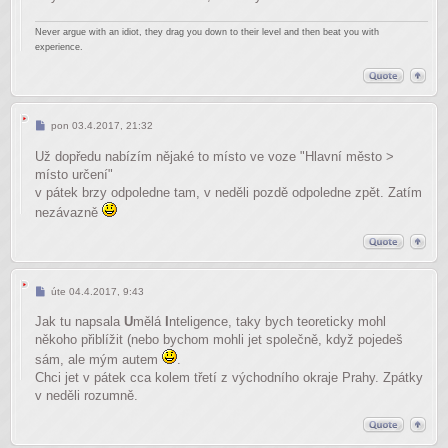
Never argue with an idiot, they drag you down to their level and then beat you with
experience.
Příspěvek
pon 03.4.2017, 21:32
Už dopředu nabízím nějaké to místo ve voze "Hlavní město >
místo určení"
v pátek brzy odpoledne tam, v neděli pozdě odpoledne zpět. Zatím
nezávazně
Příspěvek
úte 04.4.2017, 9:43
Jak tu napsala
U
mělá
I
nteligence, taky bych teoreticky mohl
někoho přiblížit (nebo bychom mohli jet společně, když pojedeš
sám, ale mým autem
.
Chci jet v pátek cca kolem třetí z východního okraje Prahy. Zpátky
v neděli rozumně.