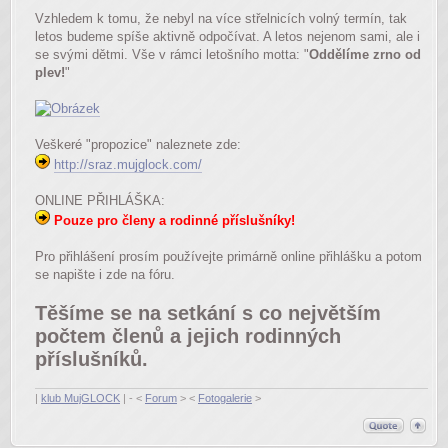
Vzhledem k tomu, že nebyl na více střelnicích volný termín, tak
letos budeme spíše aktivně odpočívat. A letos nejenom sami, ale i
se svými dětmi. Vše v rámci letošního motta: "
Oddělíme zrno od
plev!
"
Veškeré "propozice" naleznete zde:
http://sraz.mujglock.com/
ONLINE PŘIHLÁŠKA:
Pouze pro členy a rodinné příslušníky!
Pro přihlášení prosím používejte primárně online přihlášku a potom
se napište i zde na fóru.
Těšíme se na setkání s co největším
počtem členů a jejich rodinných
příslušníků.
|
klub MujGLOCK
| - <
Forum
> <
Fotogalerie
>