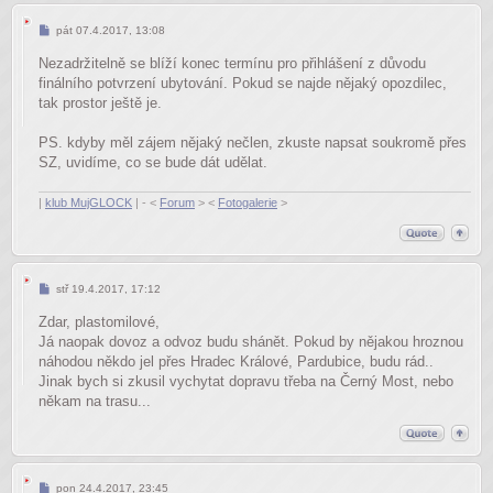
Příspěvek
pát 07.4.2017, 13:08
Nezadržitelně se blíží konec termínu pro přihlášení z důvodu
finálního potvrzení ubytování. Pokud se najde nějaký opozdilec,
tak prostor ještě je.
PS. kdyby měl zájem nějaký nečlen, zkuste napsat soukromě přes
SZ, uvidíme, co se bude dát udělat.
|
klub MujGLOCK
| - <
Forum
> <
Fotogalerie
>
Příspěvek
stř 19.4.2017, 17:12
Zdar, plastomilové,
Já naopak dovoz a odvoz budu shánět. Pokud by nějakou hroznou
náhodou někdo jel přes Hradec Králové, Pardubice, budu rád..
Jinak bych si zkusil vychytat dopravu třeba na Černý Most, nebo
někam na trasu...
Příspěvek
pon 24.4.2017, 23:45