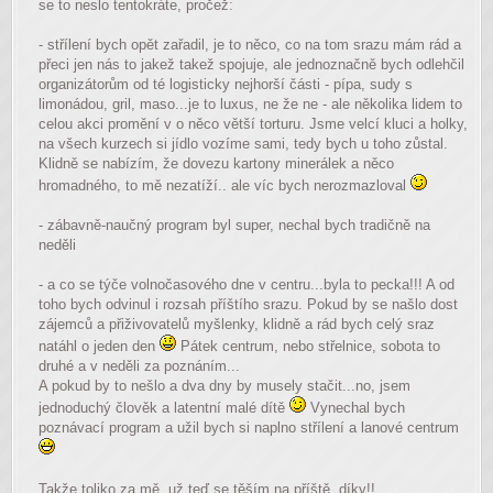
se to neslo tentokráte, pročež:
- střílení bych opět zařadil, je to něco, co na tom srazu mám rád a
přeci jen nás to jakež takež spojuje, ale jednoznačně bych odlehčil
organizátorům od té logisticky nejhorší části - pípa, sudy s
limonádou, gril, maso...je to luxus, ne že ne - ale několika lidem to
celou akci promění v o něco větší torturu. Jsme velcí kluci a holky,
na všech kurzech si jídlo vozíme sami, tedy bych u toho zůstal.
Klidně se nabízím, že dovezu kartony minerálek a něco
hromadného, to mě nezatíží.. ale víc bych nerozmazloval
- zábavně-naučný program byl super, nechal bych tradičně na
neděli
- a co se týče volnočasového dne v centru...byla to pecka!!! A od
toho bych odvinul i rozsah příštího srazu. Pokud by se našlo dost
zájemců a přiživovatelů myšlenky, klidně a rád bych celý sraz
natáhl o jeden den
Pátek centrum, nebo střelnice, sobota to
druhé a v neděli za poznáním...
A pokud by to nešlo a dva dny by musely stačit...no, jsem
jednoduchý člověk a latentní malé dítě
Vynechal bych
poznávací program a užil bych si naplno střílení a lanové centrum
Takže toliko za mě, už teď se těším na příště, díky!!