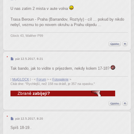
U nas zatim 2 mista v aute volna
Trasa Beroun - Praha (Barrandov, Roztyly) - cíl ... pokud by nikdo
nebyl, vezmu to po novem okruhu a Prahu objedu ...
Glock 43, Walther P99
Příspěvek
pát 12.5.2017, 6:21
Tak bando, jak to vidite s prijezdem, nekdy kolem 17-18?
|
MujGLOCK
| - <
Forum
> <
Fotogalerie
>
Citát dne: "Rychlejší, než 158 na drátě, je 357 na opasku."
Příspěvek
pát 12.5.2017, 8:20
Spíš 18-19..