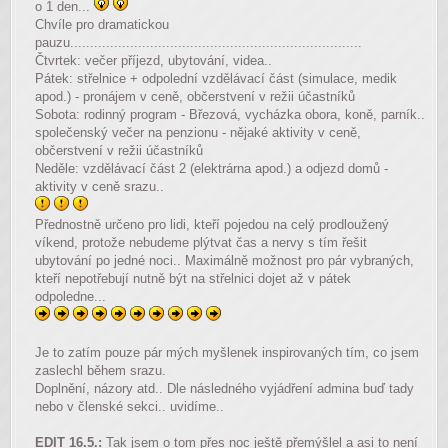
o 1 den...
Chvíle pro dramatickou
pauzu.........................................................................
Čtvrtek: večer příjezd, ubytování, videa..
Pátek: střelnice + odpolední vzdělávací část (simulace, medik
apod.) - pronájem v ceně, občerstvení v režii účastníků
Sobota: rodinný program - Březová, vycházka obora, koně, parník..
společenský večer na penzionu - nějaké aktivity v ceně,
občerstvení v režii účastníků
Neděle: vzdělávací část 2 (elektrárna apod.) a odjezd domů -
aktivity v ceně srazu..
Přednostně určeno pro lidi, kteří pojedou na celý prodloužený
víkend, protože nebudeme plýtvat čas a nervy s tím řešit
ubytování po jedné noci.. Maximálně možnost pro pár vybraných,
kteří nepotřebují nutně být na střelnici dojet až v pátek
odpoledne...
Je to zatím pouze pár mých myšlenek inspirovaných tím, co jsem
zaslechl během srazu.
Doplnění, názory atd.. Dle následného vyjádření admina buď tady
nebo v členské sekci.. uvidíme..
EDIT 16.5.:
Tak jsem o tom přes noc ještě přemýšlel a asi to není