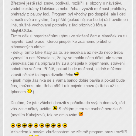
Březové ještě rádi znovu podívali, rozšířili si obzory o návštěvu
vodní elektrárny Dalešice a nebo třeba i využili možnost prohlídky
přehrady z paluby lodi. Program byl vhodný pro dospělé, ale i děti
si našli své a myslím, že příště (pokud nějaké bude) rádi uvidíme i
jiné, slušně vychované potomky z řad příznivců fóra a
MujGLOCku.
Tímto děkuji organizačnímu týmu ve složení čert a Mareček za tu
největší část práce, kterou přispěli ke zdárnému průběhu
plánovaných aktivit.
- děkuji tímto také Katy za to, že nečekala až někdo něco třeba
vymyslí a nestěžovala si, že by se mohlo něco dělat, ale sama
věnovala čas na přípravu kvízu a přispěla k příjemnému strávení
sobotního večera. Příště, pokud bude možnost, klidně můžeme
zkusit nějaké to impro-divadlo třeba
- jinak moje Jašinka se s váma bando dobře bavila a pokud bude
čas, možnost atd. třeba příští rok pojede znovu (a třeba už i s
Iphonem
)
Doufám, že jste všichni dorazili v pořádku do svých domovů, rád
vás zase někdy uvidím
S někým jsem se osobně nerozloučil
(myslím Kubajzovi), tak se omlouvám
Vzhledem k novým zkušenostem se zřejmě program srazu rozšíří