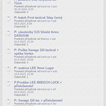
71cm
Poslední příspěvek od
karel.vp
«
pon
30.10.2023, 8:33
Odpovědi:
4
P: batoh First tactical 3day černý
Poslední příspěvek od
karel.vp
«
pát
08.9.2023, 8:09
Odpovědi:
3
P: zásobníky S15 Shield Arms
G43X/G48
Poslední příspěvek od
Matous
«
pát
01.9.2023, 21:24
Odpovědi:
1
P: Puška Savage 110 tactical +
optika Vortex
Poslední příspěvek od
karel.vp
«
pát
01.9.2023, 10:56
Odpovědi:
3
P: matrice LEE 9mm Luger
Poslední příspěvek od
karel.vp
«
sob
19.8.2023, 14:36
Odpovědi:
1
P:Prodám LEE BREECH LOCK +
příslušenství
Poslední příspěvek od
karel.vp
«
stř
09.8.2023, 14:03
Odpovědi:
2
P: Savage 110 tac + příslušenství
Poslední příspěvek od
karel.vp
«
čtv