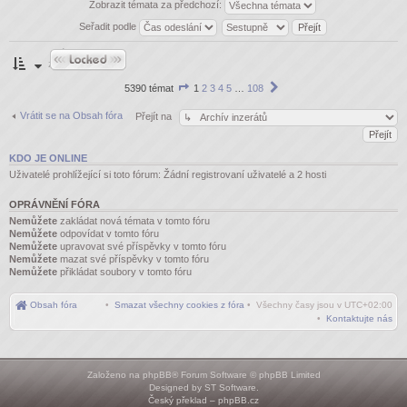
Zobrazit témata za předchozí:
Seřadit podle
Fórum je
zamknuté
Stránka
Další
5390 témat
1
2
3
4
5
…
108
1
z
Vrátit se na Obsah fóra
Přejít na
108
KDO JE ONLINE
Uživatelé prohlížející si toto fórum: Žádní registrovaní uživatelé a 2 hosti
OPRÁVNĚNÍ FÓRA
Nemůžete
zakládat nová témata v tomto fóru
Nemůžete
odpovídat v tomto fóru
Nemůžete
upravovat své příspěvky v tomto fóru
Nemůžete
mazat své příspěvky v tomto fóru
Nemůžete
přikládat soubory v tomto fóru
Obsah fóra
•
Smazat všechny cookies z fóra
• Všechny časy jsou v
UTC+02:00
•
Kontaktujte nás
Založeno na
phpBB
® Forum Software © phpBB Limited
Designed by
ST Software
.
Český překlad –
phpBB.cz