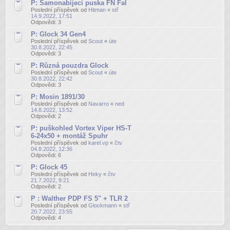
P: Samonabijeci puska FN Fal
Poslední příspěvek od
Hitman
«
stř
14.9.2022, 17:51
Odpovědi:
3
P: Glock 34 Gen4
Poslední příspěvek od
Scout
«
úte
30.8.2022, 22:45
Odpovědi:
3
P: Různá pouzdra Glock
Poslední příspěvek od
Scout
«
úte
30.8.2022, 22:42
Odpovědi:
3
P: Mosin 1891/30
Poslední příspěvek od
Navarro
«
ned
14.8.2022, 13:52
Odpovědi:
2
P: puškohled Vortex Viper HS-T
6-24x50 + montáž Spuhr
Poslední příspěvek od
karel.vp
«
čtv
04.8.2022, 12:36
Odpovědi:
6
P: Glock 45
Poslední příspěvek od
Heky
«
čtv
21.7.2022, 9:21
Odpovědi:
2
P : Walther PDP FS 5" + TLR 2
Poslední příspěvek od
Glockmann
«
stř
20.7.2022, 23:55
Odpovědi:
4