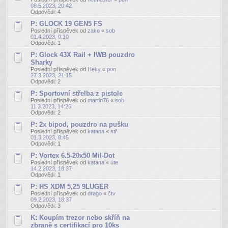
08.5.2023, 20:42
Odpovědi:
4
P: GLOCK 19 GEN5 FS
Poslední příspěvek od
zako
«
sob
01.4.2023, 0:10
Odpovědi:
1
P: Glock 43X Rail + IWB pouzdro
Sharky
Poslední příspěvek od
Heky
«
pon
27.3.2023, 21:15
Odpovědi:
2
P: Sportovní střelba z pistole
Poslední příspěvek od
martin76
«
sob
11.3.2023, 14:26
Odpovědi:
2
P: 2x bipod, pouzdro na pušku
Poslední příspěvek od
katana
«
stř
01.3.2023, 8:45
Odpovědi:
1
P: Vortex 6.5-20x50 Mil-Dot
Poslední příspěvek od
katana
«
úte
14.2.2023, 18:37
Odpovědi:
1
P: HS XDM 5,25 9LUGER
Poslední příspěvek od
drago
«
čtv
09.2.2023, 18:37
Odpovědi:
3
K: Koupím trezor nebo skříň na
zbraně s certifikací pro 10ks