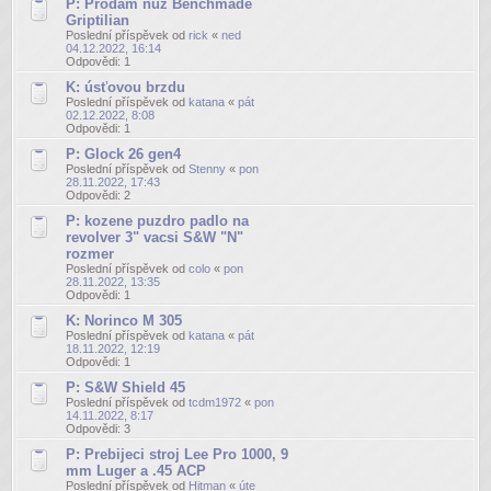
P: Prodám nůž Benchmade
Griptilian
Poslední příspěvek od
rick
«
ned
04.12.2022, 16:14
Odpovědi:
1
K: úsťovou brzdu
Poslední příspěvek od
katana
«
pát
02.12.2022, 8:08
Odpovědi:
1
P: Glock 26 gen4
Poslední příspěvek od
Stenny
«
pon
28.11.2022, 17:43
Odpovědi:
2
P: kozene puzdro padlo na
revolver 3" vacsi S&W "N"
rozmer
Poslední příspěvek od
colo
«
pon
28.11.2022, 13:35
Odpovědi:
1
K: Norinco M 305
Poslední příspěvek od
katana
«
pát
18.11.2022, 12:19
Odpovědi:
1
P: S&W Shield 45
Poslední příspěvek od
tcdm1972
«
pon
14.11.2022, 8:17
Odpovědi:
3
P: Prebijeci stroj Lee Pro 1000, 9
mm Luger a .45 ACP
Poslední příspěvek od
Hitman
«
úte