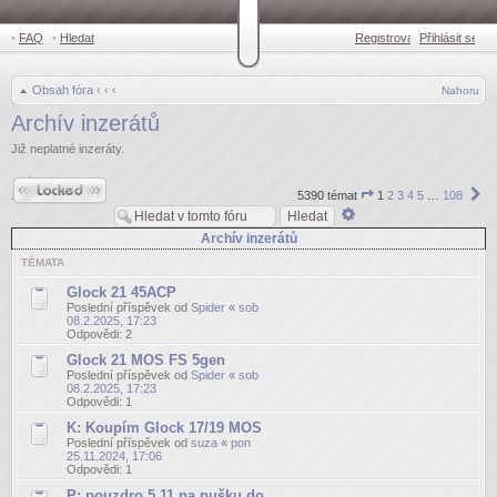
•
FAQ
•
Hledat
Registrovat
Přihlásit se
•
Obsah fóra
‹
‹
‹
Nahoru
Archív inzerátů
Již neplatné inzeráty.
Fórum je
Stránka
Da
zamknuté
5390 témat
1
2
3
4
5
…
108
1
Pokročilé
z
hledání
108
Archív inzerátů
TÉMATA
Glock 21 45ACP
Poslední příspěvek od
Spider
«
sob
08.2.2025, 17:23
Odpovědi:
2
Glock 21 MOS FS 5gen
Poslední příspěvek od
Spider
«
sob
08.2.2025, 17:23
Odpovědi:
1
K: Koupím Glock 17/19 MOS
Poslední příspěvek od
suza
«
pon
25.11.2024, 17:06
Odpovědi:
1
P: pouzdro 5.11 na pušku do