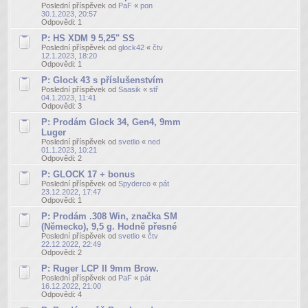
Poslední příspěvek od
PaF
«
pon
30.1.2023, 20:57
Odpovědi:
1
P: HS XDM 9 5,25" SS
Poslední příspěvek od
glock42
«
čtv
12.1.2023, 18:20
Odpovědi:
1
P: Glock 43 s příslušenstvím
Poslední příspěvek od
Saasik
«
stř
04.1.2023, 11:41
Odpovědi:
3
P: Prodám Glock 34, Gen4, 9mm
Luger
Poslední příspěvek od
svetlio
«
ned
01.1.2023, 10:21
Odpovědi:
2
P: GLOCK 17 + bonus
Poslední příspěvek od
Spyderco
«
pát
23.12.2022, 17:47
Odpovědi:
1
P: Prodám .308 Win, značka SM
(Německo), 9,5 g. Hodně přesné
Poslední příspěvek od
svetlio
«
čtv
22.12.2022, 22:49
Odpovědi:
2
P: Ruger LCP II 9mm Brow.
Poslední příspěvek od
PaF
«
pát
16.12.2022, 21:00
Odpovědi:
4