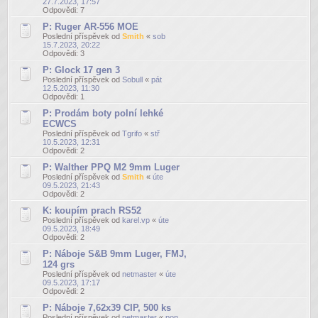
27.7.2023, 17:57
Odpovědi:
7
P: Ruger AR-556 MOE
Poslední příspěvek od
Smith
«
sob
15.7.2023, 20:22
Odpovědi:
3
P: Glock 17 gen 3
Poslední příspěvek od
Sobull
«
pát
12.5.2023, 11:30
Odpovědi:
1
P: Prodám boty polní lehké
ECWCS
Poslední příspěvek od
Tgrifo
«
stř
10.5.2023, 12:31
Odpovědi:
2
P: Walther PPQ M2 9mm Luger
Poslední příspěvek od
Smith
«
úte
09.5.2023, 21:43
Odpovědi:
2
K: koupím prach RS52
Poslední příspěvek od
karel.vp
«
úte
09.5.2023, 18:49
Odpovědi:
2
P: Náboje S&B 9mm Luger, FMJ,
124 grs
Poslední příspěvek od
netmaster
«
úte
09.5.2023, 17:17
Odpovědi:
2
P: Náboje 7,62x39 CIP, 500 ks
Poslední příspěvek od
netmaster
«
pon