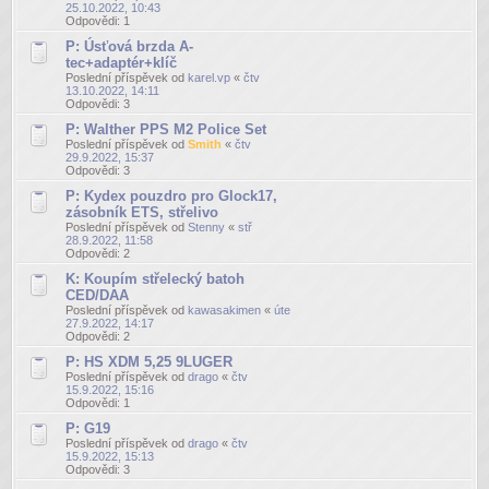
25.10.2022, 10:43
Odpovědi:
1
P: Úsťová brzda A-
tec+adaptér+klíč
Poslední příspěvek od
karel.vp
«
čtv
13.10.2022, 14:11
Odpovědi:
3
P: Walther PPS M2 Police Set
Poslední příspěvek od
Smith
«
čtv
29.9.2022, 15:37
Odpovědi:
3
P: Kydex pouzdro pro Glock17,
zásobník ETS, střelivo
Poslední příspěvek od
Stenny
«
stř
28.9.2022, 11:58
Odpovědi:
2
K: Koupím střelecký batoh
CED/DAA
Poslední příspěvek od
kawasakimen
«
úte
27.9.2022, 14:17
Odpovědi:
2
P: HS XDM 5,25 9LUGER
Poslední příspěvek od
drago
«
čtv
15.9.2022, 15:16
Odpovědi:
1
P: G19
Poslední příspěvek od
drago
«
čtv
15.9.2022, 15:13
Odpovědi:
3