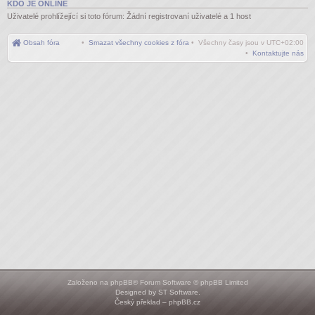
KDO JE ONLINE
Uživatelé prohlížející si toto fórum: Žádní registrovaní uživatelé a 1 host
Obsah fóra
•
Smazat všechny cookies z fóra
• Všechny časy jsou v
UTC+02:00
•
Kontaktujte nás
Založeno na
phpBB
® Forum Software © phpBB Limited
Designed by
ST Software
.
Český překlad –
phpBB.cz