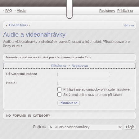
•
FAQ
•
Hledat
Registrovat
Přihlásit se
•
Obsah fóra
‹
‹
Nahoru
Audio a videonahrávky
Audio a videonahrávky z přednášek, závodů, srazů a jiných akcí. Přístup pouze pro
členy klubu !
Nemáte potřebná oprávnění pro čtení témat v tomto fóru.
Přihlásit se
•
Registrovat
Uživatelské jméno:
Heslo:
Přihlásit mě automaticky při každé návštěvě
Skrýt můj online stav pro toto přihlášení
NO_FORUMS_IN_CATEGORY
Přejít na