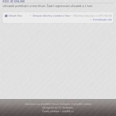
KDO JE ONLINE
Uživatelé prohlížející si toto fórum: Žádní registrovaní uživatelé a 1 host
Obsah fóra
•
Smazat všechny cookies z fóra
• Všechny časy jsou v
UTC+02:00
•
Kontaktujte nás
Založeno na
phpBB
® Forum Software © phpBB Limited
Designed by
ST Software
.
Český překlad –
phpBB.cz