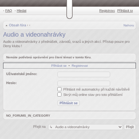
•
FAQ
•
Hledat
Registrovat
Přihlásit se
•
Obsah fóra
‹
‹
Nahoru
Audio a videonahrávky
Audio a videonahrávky z přednášek, závodů, srazů a jiných akcí. Přístup pouze pro
členy klubu !
Nemáte potřebná oprávnění pro čtení témat v tomto fóru.
Přihlásit se
•
Registrovat
Uživatelské jméno:
Heslo:
Přihlásit mě automaticky při každé návštěvě
Skrýt můj online stav pro toto přihlášení
NO_FORUMS_IN_CATEGORY
Přejít na