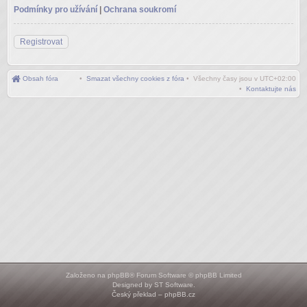
Podmínky pro užívání
|
Ochrana soukromí
Registrovat
Obsah fóra
•
Smazat všechny cookies z fóra
• Všechny časy jsou v
UTC+02:00
•
Kontaktujte nás
Založeno na
phpBB
® Forum Software © phpBB Limited
Designed by
ST Software
.
Český překlad –
phpBB.cz