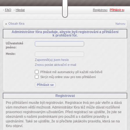
•
FAQ
•
Hledat
Registrovat
Přihlásit se
•
Obsah fóra
Nahoru
Administrátor fóra požaduje, abyste byli registrováni a přihlášeni
k prohlížení fór.
Uživatelské
jméno:
Heslo:
Zapomněl(a) jsem heslo
Znovu poslat aktivační e-mail
Přihlásit mě automaticky při každé návštěvě
Skrýt můj online stav pro toto přihlášení
Registrovat
Pro přihlášení musíte být registrován. Registrace trvá jen pár vteřin a dává
vám mnohem větší možnosti. Administrátor fóra též může dávat rozšířené
pravomoci registrovaným uživatelům. Před registrací se ujistěte, že jste se
obeznámili s našimi podmínkami pro použití a s dalšími pravidly a
ujednáními. Také se ujistěte, že si přečtete jakákoliv pravidla, která se na
fóru objeví.