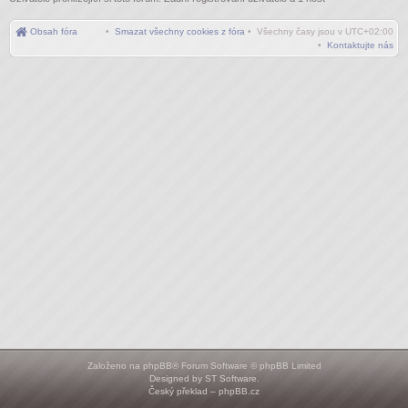
Obsah fóra
•
Smazat všechny cookies z fóra
• Všechny časy jsou v
UTC+02:00
•
Kontaktujte nás
Založeno na
phpBB
® Forum Software © phpBB Limited
Designed by
ST Software
.
Český překlad –
phpBB.cz