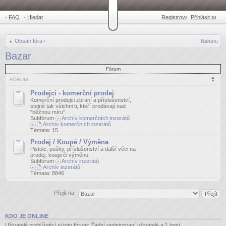
•
FAQ
•
Hledat
Registrovat
Přihlásit se
•
Obsah fóra
‹
Nahoru
Bazar
Fórum
FÓRUM
Prodejci - komerční prodej
Komerční prodejci zbraní a příslušenství,
stejně tak všichni ti, kteří prodávají nad
"běžnou míru".
Subfórum
Archív komerčních inzerátů
Archív komerčních inzerátů
Témata:
15
Prodej / Koupě / Výměna
Pistole, pušky, příslušenství a další věci na
prodej, koupi či výměnu.
Subfórum
Archív inzerátů
Archív inzerátů
Témata:
8846
Přejít na
KDO JE ONLINE
Uživatelé prohlížející si toto fórum: Žádní registrovaní uživatelé a 1 host