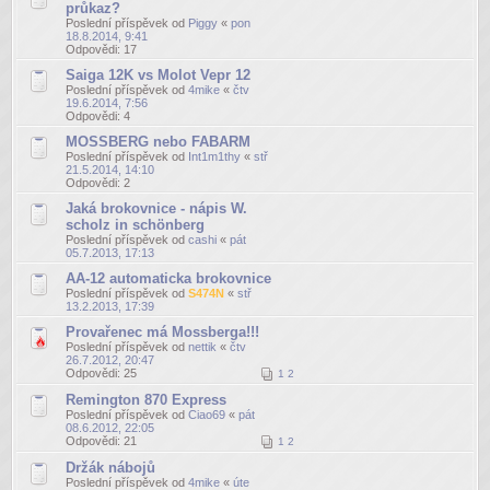
průkaz?
Poslední příspěvek od
Piggy
«
pon
18.8.2014, 9:41
Odpovědi:
17
Saiga 12K vs Molot Vepr 12
Poslední příspěvek od
4mike
«
čtv
19.6.2014, 7:56
Odpovědi:
4
MOSSBERG nebo FABARM
Poslední příspěvek od
Int1m1thy
«
stř
21.5.2014, 14:10
Odpovědi:
2
Jaká brokovnice - nápis W.
scholz in schönberg
Poslední příspěvek od
cashi
«
pát
05.7.2013, 17:13
AA-12 automaticka brokovnice
Poslední příspěvek od
S474N
«
stř
13.2.2013, 17:39
Provařenec má Mossberga!!!
Poslední příspěvek od
nettik
«
čtv
26.7.2012, 20:47
Odpovědi:
25
1
2
Remington 870 Express
Poslední příspěvek od
Ciao69
«
pát
08.6.2012, 22:05
Odpovědi:
21
1
2
Držák nábojů
Poslední příspěvek od
4mike
«
úte