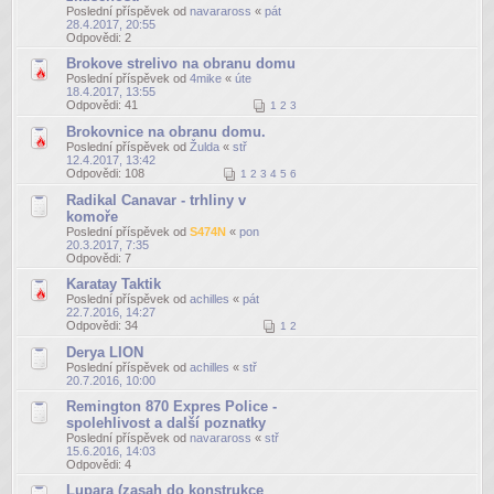
Poslední příspěvek od
navaraross
«
pát
28.4.2017, 20:55
Odpovědi:
2
Brokove strelivo na obranu domu
Poslední příspěvek od
4mike
«
úte
18.4.2017, 13:55
Odpovědi:
41
1
2
3
Brokovnice na obranu domu.
Poslední příspěvek od
Žulda
«
stř
12.4.2017, 13:42
Odpovědi:
108
1
2
3
4
5
6
Radikal Canavar - trhliny v
komoře
Poslední příspěvek od
S474N
«
pon
20.3.2017, 7:35
Odpovědi:
7
Karatay Taktik
Poslední příspěvek od
achilles
«
pát
22.7.2016, 14:27
Odpovědi:
34
1
2
Derya LION
Poslední příspěvek od
achilles
«
stř
20.7.2016, 10:00
Remington 870 Expres Police -
spolehlivost a další poznatky
Poslední příspěvek od
navaraross
«
stř
15.6.2016, 14:03
Odpovědi:
4
Lupara (zasah do konstrukce