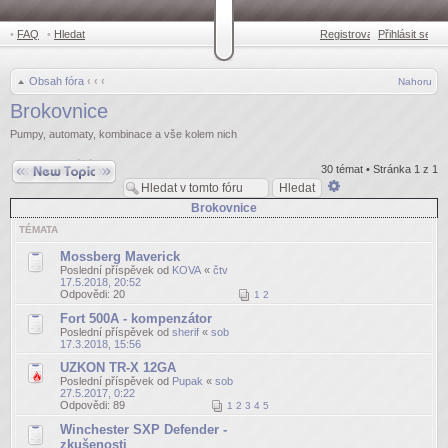
•
FAQ
•
Hledat
Registrovat
Přihlásit se
•
Obsah fóra
‹
‹
‹
Nahoru
Brokovnice
Pumpy, automaty, kombinace a vše kolem nich
Odeslat nové téma
30 témat • Stránka
1
z
1
Pokročilé
hledání
Brokovnice
TÉMATA
Mossberg Maverick
Poslední příspěvek od
KOVA
«
čtv
17.5.2018, 20:52
Odpovědi:
20
1
2
Fort 500A - kompenzátor
Poslední příspěvek od
sherif
«
sob
17.3.2018, 15:56
UZKON TR-X 12GA
Poslední příspěvek od
Pupak
«
sob
27.5.2017, 0:22
Odpovědi:
89
1
2
3
4
5
Winchester SXP Defender -
zkušenosti