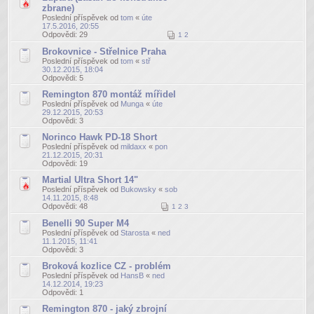
zbrane)
Poslední příspěvek od
tom
«
úte
17.5.2016, 20:55
Odpovědi:
29
1
2
Brokovnice - Střelnice Praha
Poslední příspěvek od
tom
«
stř
30.12.2015, 18:04
Odpovědi:
5
Remington 870 montáž mířidel
Poslední příspěvek od
Munga
«
úte
29.12.2015, 20:53
Odpovědi:
3
Norinco Hawk PD-18 Short
Poslední příspěvek od
mildaxx
«
pon
21.12.2015, 20:31
Odpovědi:
19
Martial Ultra Short 14"
Poslední příspěvek od
Bukowsky
«
sob
14.11.2015, 8:48
Odpovědi:
48
1
2
3
Benelli 90 Super M4
Poslední příspěvek od
Starosta
«
ned
11.1.2015, 11:41
Odpovědi:
3
Broková kozlice CZ - problém
Poslední příspěvek od
HansB
«
ned
14.12.2014, 19:23
Odpovědi:
1
Remington 870 - jaký zbrojní