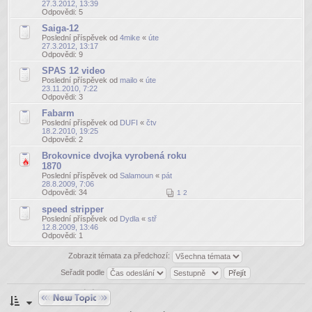
27.3.2012, 13:39
Odpovědi:
5
Saiga-12
Poslední příspěvek od
4mike
«
úte
27.3.2012, 13:17
Odpovědi:
9
SPAS 12 video
Poslední příspěvek od
mailo
«
úte
23.11.2010, 7:22
Odpovědi:
3
Fabarm
Poslední příspěvek od
DUFI
«
čtv
18.2.2010, 19:25
Odpovědi:
2
Brokovnice dvojka vyrobená roku
1870
Poslední příspěvek od
Salamoun
«
pát
28.8.2009, 7:06
Odpovědi:
34
1
2
speed stripper
Poslední příspěvek od
Dydla
«
stř
12.8.2009, 13:46
Odpovědi:
1
Zobrazit témata za předchozí:
Seřadit podle
Odeslat nové téma