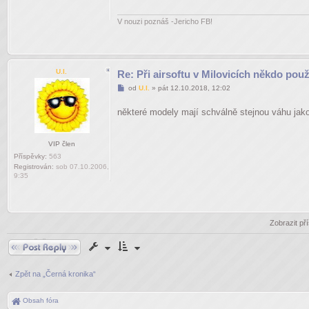
V nouzi poznáš -Jericho FB!
U.I.
Re: Při airsoftu v Milovicích někdo pou
Příspěvek
od
U.I.
»
pát 12.10.2018, 12:02
některé modely mají schválně stejnou váhu jako 
VIP člen
Příspěvky:
563
Registrován:
sob 07.10.2006,
9:35
Zobrazit př
Odpovědět
Zpět na „Černá kronika“
Obsah fóra