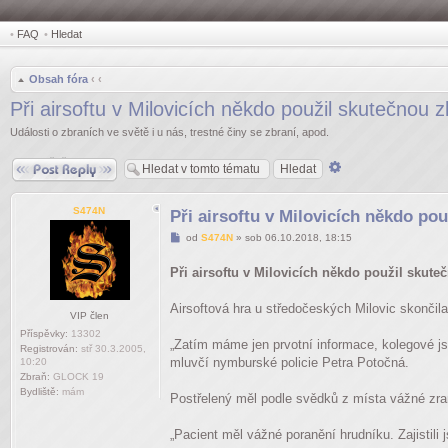
•
FAQ
•
Hledat
Obsah fóra
‹
‹
Při airsoftu v Milovicích někdo použil skutečnou 
Události o zbraních ve světě i u nás, trestné činy se zbraní, apod.
Odpovědět
Pokročilé
hledání
S474N
Při airsoftu v Milovicích někdo po
Příspěvek
od
S474N
»
sob 06.10.2018, 18:15
Při airsoftu v Milovicích někdo použil skuteč
Airsoftová hra u středočeských Milovic skončila
VIP člen
Příspěvky:
13302
„Zatím máme jen prvotní informace, kolegové jso
Registrován:
stř 30.3.2005,
mluvčí nymburské policie Petra Potočná.
10:20
Zbraň:
GLOCK 19
Bydliště:
mám
Postřelený měl podle svědků z místa vážné zran
„Pacient měl vážné poranění hrudníku. Zajistili 