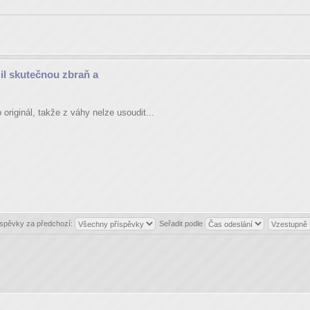
žil skutečnou zbraň a
originál, takže z váhy nelze usoudit...
íspěvky za předchozí:
Seřadit podle