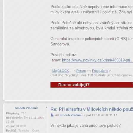
Podle zatím oficiálně nepotvrzené informace se je
milovickém areálu zúčastnili i policisté. Zda byl
Podle Potočné ale nebyl ani zraněný ani střelec 
zaměněna za airsoftovou, byla krátká střelná z
Generální inspekce policejních sborů (GIBS) te
Sandorová.
Puvodni odkaz:
:arow:
https://www.novinky.cz/krimi/485319-pri .
|
MujGLOCK
| - <
Forum
> <
Fotogalerie
>
Citát dne: "Rychlejší, než 158 na drátě, je 357 na opasku.
Kmoch Vladimír
Re: Při airsoftu v Milovicích někdo pou
Příspěvky:
716
Příspěvek
od
Kmoch Vladimír
»
pát 12.10.2018, 11:17
Registrován:
čtv 16.11.2006,
17:48
Ví někdo jaká je váha airsoftové pistole?
Zbraň:
GLOCK
Bydliště:
Teplicko - Osek