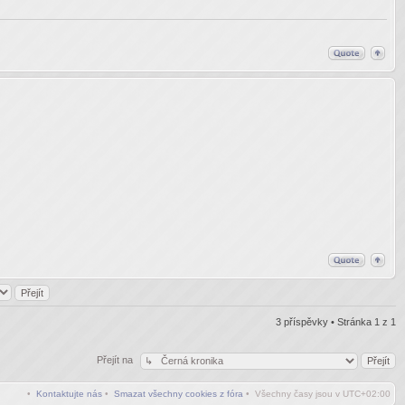
3 příspěvky • Stránka
1
z
1
Přejít na
•
Kontaktujte nás
•
Smazat všechny cookies z fóra
• Všechny časy jsou v
UTC+02:00