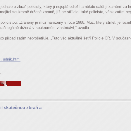
dnalo o zbraň policisty, který ji nejspíš odložil a někdo další ji zaměnil za he
 majitel soukromě držené zbraně, jíž se střílelo, také policista, však zatím nep
policistou. „Zraněný je muž narozený v roce 1988. Muž, který střílel, je ročník
braň legálně držená v soukromém vlastnictví,“ uvedla.
nto případ zatím neprošetřuje. „Tuto věc aktuálně šetří Policie ČR. V souč
.. udnik.html
"
žil skutečnou zbraň a