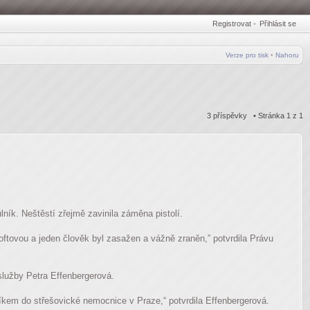
Registrovat
•
Přihlásit se
Verze pro tisk
•
Nahoru
3 příspěvky • Stránka
1
z
1
ník. Neštěstí zřejmě zavinila záměna pistolí.
oftovou a jeden člověk byl zasažen a vážně zraněn,” potvrdila Právu
služby Petra Effenbergerová.
ulníkem do střešovické nemocnice v Praze,“ potvrdila Effenbergerová.