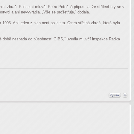
rní zbraň. Policejní mluvčí Petra Potočná připustila, že střílecí hry se v
otvrdila ani nevyvrátila. „Vše se prošetřuje,“ dodala.
 1993. Ani jeden z nich není policista. Ostrá střelná zbraň, která byla
asné době nespadá do působnosti GIBS,“ uvedla mluvčí inspekce Radka