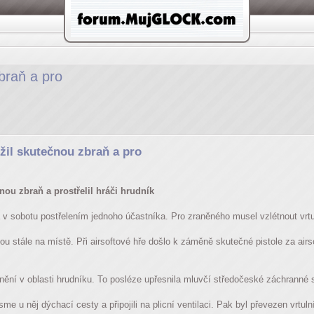
zbraň a pro
užil skutečnou zbraň a pro
nou zbraň a prostřelil hráči hrudník
 v sobotu postřelením jednoho účastníka. Pro zraněného musel vzlétnout vrtul
u stále na místě. Při airsoftové hře došlo k záměně skutečné pistole za airs
ění v oblasti hrudníku. To posléze upřesnila mluvčí středočeské záchranné 
jsme u něj dýchací cesty a připojili na plicní ventilaci. Pak byl převezen vrt