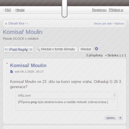
•
FAQ
•
Hledat
Registrovat
Přihlásit se
•
Obsah fóra
‹
‹
Verze pro tisk
•
Nahoru
Komisař Moulin
Pistole GLOCK v médiích
Odpovědět
Pokročilé
hledání
3 příspěvky • Stránka
1
z
1
Komisař Moulin
Příspěvek
sob 04.1.2020, 20:17
Komisař Moulin ve 23. dílu na konci sejme vraha. Odhaduji G 26 3.
generace?
PŘÍLOHY
[Přípona
png
byla deaktivována a nadále nebude zobrazována.]