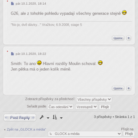
Příspěvek
pát 10.1.2020, 18:14
G26, ale z tohohle pohledu vypadají všechny generace stejně
"No jo, dvě dávky..." Vražkov, 6.9.2008, stage 5
Příspěvek
pát 10.1.2020, 18:22
Smith: To ano
Hlavní rozdíly Moulin schoval.
Jen pětka má o jeden kolík méně.
Zobrazit příspěvky za předchozí:
Seřadit podle
Odpovědět
3 příspěvky • Stránka
1
z
1
Přejít na
Zpět na „GLOCK a média“