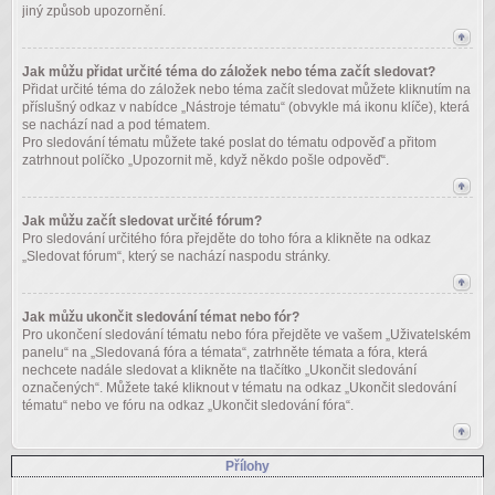
jiný způsob upozornění.
Jak můžu přidat určité téma do záložek nebo téma začít sledovat?
Přidat určité téma do záložek nebo téma začít sledovat můžete kliknutím na
příslušný odkaz v nabídce „Nástroje tématu“ (obvykle má ikonu klíče), která
se nachází nad a pod tématem.
Pro sledování tématu můžete také poslat do tématu odpověď a přitom
zatrhnout políčko „Upozornit mě, když někdo pošle odpověď“.
Jak můžu začít sledovat určité fórum?
Pro sledování určitého fóra přejděte do toho fóra a klikněte na odkaz
„Sledovat fórum“, který se nachází naspodu stránky.
Jak můžu ukončit sledování témat nebo fór?
Pro ukončení sledování tématu nebo fóra přejděte ve vašem „Uživatelském
panelu“ na „Sledovaná fóra a témata“, zatrhněte témata a fóra, která
nechcete nadále sledovat a klikněte na tlačítko „Ukončit sledování
označených“. Můžete také kliknout v tématu na odkaz „Ukončit sledování
tématu“ nebo ve fóru na odkaz „Ukončit sledování fóra“.
Přílohy