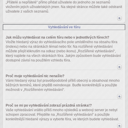
„Přátelé a nepřátelé“ přímo přidat uživatele do jednoho ze seznamů
vložením jejich uživatelských jmen. Na stejné stránce můžete také odstranit
uživatele z vašich seznamů.
Vyhledávání ve fóru
Jak můžu vyhledávat na celém fóru nebo v jednotlivých fórech?
Vložte hledaný výraz do vyhledávacího pole umístěného na obsahu fóra
(indexu) nebo na stránkách témat nebo fór. Na rozšířené vyhledávání
můžete přejít kliknutím na odkaz (nebo ikonu) „Rozšířené vyhledávání“,
který najdete na všech stránkách fóra. Jakým způsobem bude vyhledávání
dostupné závisí na použitém vzhledu fóra.
Proč moje vyhledávání nic nenašlo?
Vámi hledaný výraz byl pravděpodobně příliš obecný a obsahoval mnoho
běžných termínů, které phpBB neindexuje. Buďte konkrétnější a použijte
možnosti v „Rozšířeném vyhledávání“.
Proč se mi po vyhledávání zobrazí prázdná stránka!?
Vaše vyhledávání vrátilo příliš mnoho výsledků a webový server je nebyl
schopen zpracovat. Přejděte na „Rozšířené vyhledávání“ a použijte
konkrétnější hledané výrazy a vyberte fóra, ve kterých budete vyhledávat.