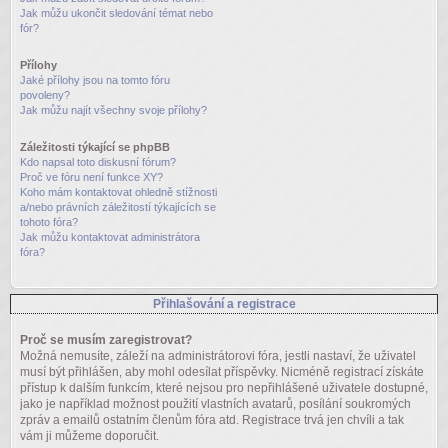
Jak můžu ukončit sledování témat nebo
fór?
Přílohy
Jaké přílohy jsou na tomto fóru
povoleny?
Jak můžu najít všechny svoje přílohy?
Záležitosti týkající se phpBB
Kdo napsal toto diskusní fórum?
Proč ve fóru není funkce XY?
Koho mám kontaktovat ohledně stížnosti
a/nebo právních záležitostí týkajících se
tohoto fóra?
Jak můžu kontaktovat administrátora
fóra?
Přihlašování a registrace
Proč se musím zaregistrovat?
Možná nemusíte, záleží na administrátorovi fóra, jestli nastaví, že uživatel
musí být přihlášen, aby mohl odesílat příspěvky. Nicméně registrací získáte
přístup k dalším funkcím, které nejsou pro nepřihlášené uživatele dostupné,
jako je například možnost použití vlastních avatarů, posílání soukromých
zpráv a emailů ostatním členům fóra atd. Registrace trvá jen chvíli a tak
vám ji můžeme doporučit.