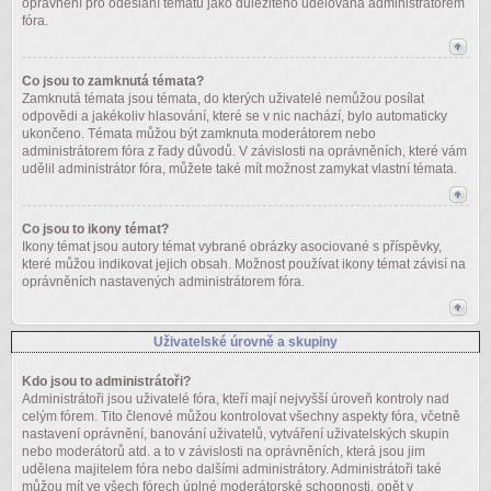
oprávnění pro odeslání tématu jako důležitého udělována administrátorem
fóra.
Co jsou to zamknutá témata?
Zamknutá témata jsou témata, do kterých uživatelé nemůžou posílat
odpovědi a jakékoliv hlasování, které se v nic nachází, bylo automaticky
ukončeno. Témata můžou být zamknuta moderátorem nebo
administrátorem fóra z řady důvodů. V závislosti na oprávněních, které vám
udělil administrátor fóra, můžete také mít možnost zamykat vlastní témata.
Co jsou to ikony témat?
Ikony témat jsou autory témat vybrané obrázky asociované s příspěvky,
které můžou indikovat jejich obsah. Možnost používat ikony témat závisí na
oprávněních nastavených administrátorem fóra.
Uživatelské úrovně a skupiny
Kdo jsou to administrátoři?
Administrátoři jsou uživatelé fóra, kteří mají nejvyšší úroveň kontroly nad
celým fórem. Tito členové můžou kontrolovat všechny aspekty fóra, včetně
nastavení oprávnění, banování uživatelů, vytváření uživatelských skupin
nebo moderátorů atd. a to v závislosti na oprávněních, která jsou jim
udělena majitelem fóra nebo dalšími administrátory. Administrátoři také
můžou mít ve všech fórech úplné moderátorské schopnosti, opět v