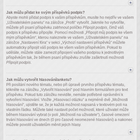
Jak můžu přidat ke svým příspěvků podpis?
Abyste mohli přidat podpis k vašim příspěvkům, musíte ho nejdřív ve vašem
„Uživatelském panelu“ na záložce „Profil“ vytvořit. Jakmile ho vytvoříte,
můžete při psaní příspěvku zatrhnout políčko
Připojit podpis
, čímž váš
podpis k příspěvku připojíte. Pomocí možnosti „Připojit můj podpis ke všem
mým příspěvkům“, kterou naleznete ve vašem „Uživatelském panelu“ na
záložce „Nastavení fóra“ v sekci „Výchozí nastavení příspěvků“ můžete
automaticky připojit váš podpis ke všem vašim příspěvkům. Pokud to
uděláte, můžete stále zamezit připojení vašeho podpisu k jednotlivým
příspěvkům tak, že během psaní příspěvku zrušíte zaškrtnutí možnosti
Připojit podpis
.
Jak můžu vytvořit hlasování/anketu?
Při posílání nového tématu, nebo při úpravě prvního příspěvku tématu,
klikněte na záložku „Vytvořit hlasování“ pod hlavním formulářem pro text
příspěvku. Pokud tuto záložku nevidíte, nemáte potřebné oprávnění k
vytvoření hlasování. Vložte „Hlasovací otázku“ a nejméně dvě „Možnosti
hlasování“, ujistěte se, že je každá možnost napsaná v textovém poli na
vlastním řádku. Můžete také nastavit počet možností, které uživatel může
během hlasování vybrat (v poli „Možností na uživatele“), časové omezení
trvání hlasování ve dnech (0 pro časově neomezené hlasování) a nakonec
můžete povolit uživatelům měnit jejich hlasy.