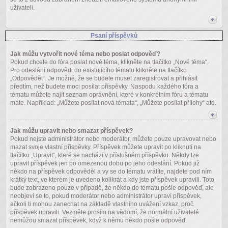
uživateli.
Psaní příspěvků
Jak můžu vytvořit nové téma nebo poslat odpověď?
Pokud chcete do fóra poslat nové téma, klikněte na tlačítko „Nové téma“.
Pro odeslání odpovědi do existujícího tématu klikněte na tlačítko
„Odpovědět“. Je možné, že se budete muset zaregistrovat a přihlásit
předtím, než budete moci posílat příspěvky. Naspodu každého fóra a
tématu můžete najít seznam oprávnění, které v konkrétním fóru a tématu
máte. Například: „Můžete posílat nová témata“, „Můžete posílat přílohy“ atd.
Jak můžu upravit nebo smazat příspěvek?
Pokud nejste administrátor nebo moderátor, můžete pouze upravovat nebo
mazat svoje vlastní příspěvky. Příspěvek můžete upravit po kliknutí na
tlačítko „Upravit“, které se nachází v příslušném příspěvku. Někdy lze
upravit příspěvek jen po omezenou dobu po jeho odeslání. Pokud již
někdo na příspěvek odpověděl a vy se do tématu vrátíte, najdete pod ním
krátký text, ve kterém je uvedeno kolikrát a kdy jste příspěvek upravili. Toto
bude zobrazeno pouze v případě, že někdo do tématu pošle odpověď, ale
neobjeví se to, pokud moderátor nebo administrátor upraví příspěvek,
ačkoli ti mohou zanechat na základě vlastního uvážení vzkaz, proč
příspěvek upravili. Vezměte prosím na vědomí, že normální uživatelé
nemůžou smazat příspěvek, když k němu někdo pošle odpověď.