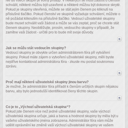
Ne do všech skupin je volný přístup. V některých se musí žádost o členství
schválit, některé můžou být uzavřené a některé můžou být dokonce skryté.
Pokud je skupiny otevřená, můžete se stát jejím členem po kliknutí na
příslušné tlačítko. Pokud členství ve skupině vyžaduje schválení, můžete o
ně požádat kliknutím na příslušné tlačítko. Vedoucí uživatelské skupiny
bude muset schválit vaši žádost a může se vás zeptat, proč se chcete stát
členem skupiny. Neobtěžujte, prosím, vedoucího skupiny v případě, že
zamítne vaši žádost - určitě pro to bude mít svoje důvody.
Jak se můžu stát vedoucím skupiny?
Vedoucí skupiny je obvykle určen administrátorem fóra při vytváření
skupiny. Pokud máte zájem o vytvoření uživatelské skupiny, měli byste
nejdříve kontaktovat administrátora fóra - zkuste mu poslat soukromou
zprávu.
Proč mají některé uživatelské skupiny jinou barvu?
Je možné, že administrátor fóra přiřadil k členům určitých skupin nějakou
barvu, aby bylo jednodušší identifikovat členy těchto skupin.
Co je to „Výchozí uživatelská skupina“?
Pokud jste členem více než jedné uživatelské skupiny, vaše výchozí
uživatelská skupina určuje, jaká a barva a hodnost skupiny by měla být u
vašeho uživatelského jména zobrazena. Administrátor fóra vám může
udělit oprávnění ke změně vaší výchozí uživatelské skupiny ve vašem