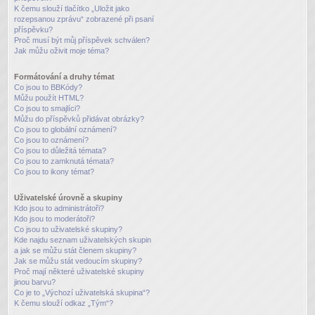
K čemu slouží tlačítko „Uložit jako
rozepsanou zprávu“ zobrazené při psaní
příspěvku?
Proč musí být můj příspěvek schválen?
Jak můžu oživit moje téma?
Formátování a druhy témat
Co jsou to BBKódy?
Můžu použít HTML?
Co jsou to smajlíci?
Můžu do příspěvků přidávat obrázky?
Co jsou to globální oznámení?
Co jsou to oznámení?
Co jsou to důležitá témata?
Co jsou to zamknutá témata?
Co jsou to ikony témat?
Uživatelské úrovně a skupiny
Kdo jsou to administrátoři?
Kdo jsou to moderátoři?
Co jsou to uživatelské skupiny?
Kde najdu seznam uživatelských skupin
a jak se můžu stát členem skupiny?
Jak se můžu stát vedoucím skupiny?
Proč mají některé uživatelské skupiny
jinou barvu?
Co je to „Výchozí uživatelská skupina“?
K čemu slouží odkaz „Tým“?