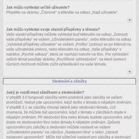
Jak můžu vyhledat určité uživatele?
Přejděte na stránku „Členové“ a klikněte na odkaz „Najít uživatele“.
Jak můžu vyhledat svoje vlastní příspěvky a témata?
Vaše vlastní příspěvky můžete vyhledat buď kliknutím na odkaz „Zobrazit
vaše příspěvky“ ve vašem „Uživatelském panelu“, nebo kliknutím na odkaz
„Vyhledat příspěvky uživatele“ ve vašem „Profilu“ (zobrazí se po kliknutí na
vaše uživatelské jméno), nebo kliknutím na odkaz „Vaše příspěvky“ v
nabídce „Rychlé odkazy“, která se nachází nahoře na fóru. Pro vyhledání
vašich témat použijte stránku „Rozšířené vyhledávání“, na které pomocí
různých možnosti můžete zúžit vyhledávání na vaše témata.
Sledování a záložky
Jaký je rozdíl mezi záložkami a sledováním?
V phpBB 3.0 fungovali záložky velmi podobně jako záložky ve vašem
prohlížeči. Nebyli jste upozorněni, když došlo v tématu k nějakým změnám.
V phpBB 3.1 se záložky chovají stejně jako sledování tématu, což
znamená, že můžete být upozorněni, když v tématu v záložkách dojde k
nějakým změnám. Při sledování fóra nebo tématu budete upozorněni, když
dojde ve sledovaném fóru nebo tématu k nějakým změnám. Způsob
upozornění pro záložky a sledování můžete nastavit ve vašem
„Uživatelském panelu“ na záložce „Nastavení fóra“ v sekci „Upravit
nastavení upozornění“. Může být užitečné nastavit pro záložky a sledování