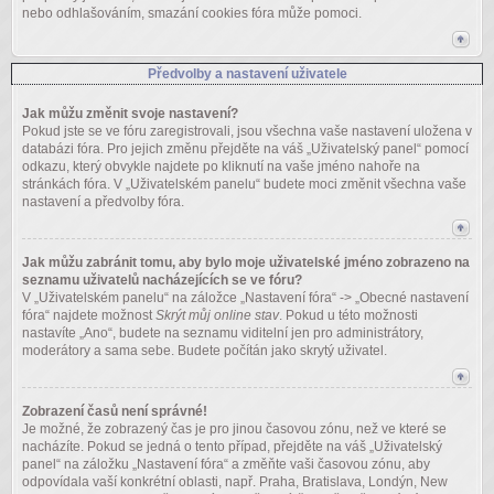
nebo odhlašováním, smazání cookies fóra může pomoci.
Předvolby a nastavení uživatele
Jak můžu změnit svoje nastavení?
Pokud jste se ve fóru zaregistrovali, jsou všechna vaše nastavení uložena v
databázi fóra. Pro jejich změnu přejděte na váš „Uživatelský panel“ pomocí
odkazu, který obvykle najdete po kliknutí na vaše jméno nahoře na
stránkách fóra. V „Uživatelském panelu“ budete moci změnit všechna vaše
nastavení a předvolby fóra.
Jak můžu zabránit tomu, aby bylo moje uživatelské jméno zobrazeno na
seznamu uživatelů nacházejících se ve fóru?
V „Uživatelském panelu“ na záložce „Nastavení fóra“ -> „Obecné nastavení
fóra“ najdete možnost
Skrýt můj online stav
. Pokud u této možnosti
nastavíte „Ano“, budete na seznamu viditelní jen pro administrátory,
moderátory a sama sebe. Budete počítán jako skrytý uživatel.
Zobrazení časů není správné!
Je možné, že zobrazený čas je pro jinou časovou zónu, než ve které se
nacházíte. Pokud se jedná o tento případ, přejděte na váš „Uživatelský
panel“ na záložku „Nastavení fóra“ a změňte vaši časovou zónu, aby
odpovídala vaší konkrétní oblasti, např. Praha, Bratislava, Londýn, New