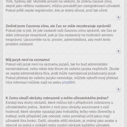
York, Sydney atd. Vezměte prosím na vědomí, že změnu časové zóny,
stejně jako většinu nastavení, můžou provádět jen zaregistrovaní uživatelé.
Pokud ještě nejste registrováni, toto je dobrý důvod, proč tak učinit.
Změnil jsem časovou zónu, ale čas se stále nezobrazuje správně!
Pokud jste si jisti, že jste nastavili vaši časovou zónu správně, ale čas se
stále zobrazuje nesprávně, pak je čas nastavený na hodinách serveru
nesprávný. Upozorněte na to, prosím, administrátora, aby mohl tento
problém odstranit.
Můj jazyk není na seznamu!
Pokud váš jazyk není na seznamu jazyků, tak ho buď administrátor
nenainstaloval, nebo nikdo toto fórum do vašeho jazyka nepřeložil. Zkuste
se zeptat administrátora fóra, jestli může nainstalovat požadovaný jazyk.
Pokud překlad do vašeho jazyku neexistuje, můžete vytvořit nový překlad.
Více informací můžete najít na webu
phpBB
®.
K čemu slouží obrázky zobrazené u mého uživatelského jména?
Existují dva druhy obrázků, které můžou být v příspěvcích zobrazeny u
uživatelského jména. Jedním z nich jsou obrázky asociované s vaší
hodností, které obvykle vypadají jako hvězdičky, tečky nebo čtverečky a
indikují, kolik příspěvků jste odeslali, nebo pomáhají určit jakou mají
uživatelé fóra funkci. Další, obvykle větší obrázek, je známý jako avatar a
obecně se jedná o unikátní nebo osobní obrázek každého uživatele.