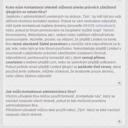
Koho mám kontaktovat ohledně stížnosti a/nebo právních záležitostí
týkajících se tohoto fóra?
Jakýkoliv z administrátorů uvedených na stránce „Tým“, by měl být pro vaši
stížnost vhodnou kontaktní osobou. Pokud se vám nedostane odpovědi,
měli byste kontaktovat majitele domény (proveďte
WHOIS vyhledávání
)
nebo, pokud je fórum provozováno na bezplatné službě (např. Yahoo!,
forumzdarma, Webzdarma atd.), vedení nebo oddělení stížností tohoto
provozovatele. Vezměte, prosím, na vědomí, že phpBB Limited na tomto
fóru
nemá absolutně žádné pravomoci
a nemůže nést odpovědnost za to
jak, kde, nebo kým je toto fórum používáno. Nekontaktujte phpBB Limited v
souvislosti s jakýmikoliv právními záležitostmi (zastavení činnosti,
odpovědnost, pomlouvačný komentář atd.), které
nemají přímou
souvislost
s webem phpBB.com, nebo se samotným phpBB softwarem.
Pokud pošlete email phpBB Limited týkající se
jakákoliv třetí strany
, která
používá tento software, můžete očekávat, že dostanete pouze strohou,
nebo vůbec žádnou odpověď.
Jak můžu kontaktovat administrátora fóra?
Všichni uživatelé fóra můžou použít formulář „Kontaktujte nás“, který se
nachází naspodu všech stránek, pokud je tato možnost povolena
administrátorem fóra.
Přihlášení uživatelé můžou také použít odkaz „Tým“, který se také nachází
naspodu všech stránek.