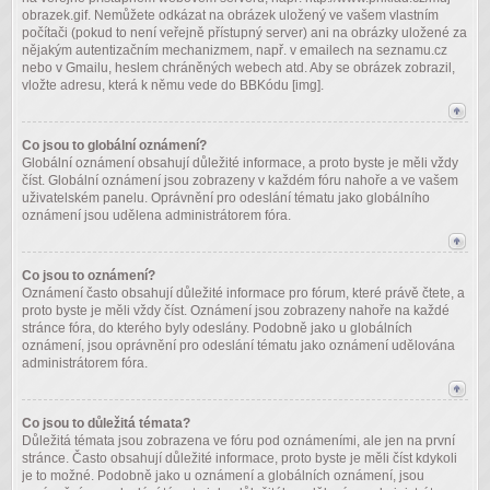
obrazek.gif. Nemůžete odkázat na obrázek uložený ve vašem vlastním
počítači (pokud to není veřejně přístupný server) ani na obrázky uložené za
nějakým autentizačním mechanizmem, např. v emailech na seznamu.cz
nebo v Gmailu, heslem chráněných webech atd. Aby se obrázek zobrazil,
vložte adresu, která k němu vede do BBKódu [img].
Co jsou to globální oznámení?
Globální oznámení obsahují důležité informace, a proto byste je měli vždy
číst. Globální oznámení jsou zobrazeny v každém fóru nahoře a ve vašem
uživatelském panelu. Oprávnění pro odeslání tématu jako globálního
oznámení jsou udělena administrátorem fóra.
Co jsou to oznámení?
Oznámení často obsahují důležité informace pro fórum, které právě čtete, a
proto byste je měli vždy číst. Oznámení jsou zobrazeny nahoře na každé
stránce fóra, do kterého byly odeslány. Podobně jako u globálních
oznámení, jsou oprávnění pro odeslání tématu jako oznámení udělována
administrátorem fóra.
Co jsou to důležitá témata?
Důležitá témata jsou zobrazena ve fóru pod oznámeními, ale jen na první
stránce. Často obsahují důležité informace, proto byste je měli číst kdykoli
je to možné. Podobně jako u oznámení a globálních oznámení, jsou