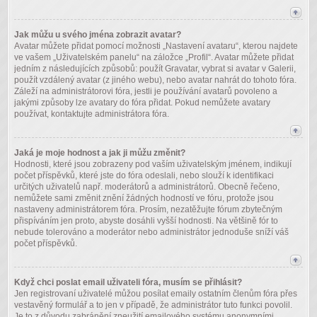
Jak můžu u svého jména zobrazit avatar?
Avatar můžete přidat pomocí možnosti „Nastavení avataru“, kterou najdete
ve vašem „Uživatelském panelu“ na záložce „Profil“. Avatar můžete přidat
jedním z následujících způsobů: použít Gravatar, vybrat si avatar v Galerii,
použít vzdálený avatar (z jiného webu), nebo avatar nahrát do tohoto fóra.
Záleží na administrátorovi fóra, jestli je používání avatarů povoleno a
jakými způsoby lze avatary do fóra přidat. Pokud nemůžete avatary
používat, kontaktujte administrátora fóra.
Jaká je moje hodnost a jak ji můžu změnit?
Hodnosti, které jsou zobrazeny pod vaším uživatelským jménem, indikují
počet příspěvků, které jste do fóra odeslali, nebo slouží k identifikaci
určitých uživatelů např. moderátorů a administrátorů. Obecně řečeno,
nemůžete sami změnit znění žádných hodností ve fóru, protože jsou
nastaveny administrátorem fóra. Prosím, nezatěžujte fórum zbytečným
přispíváním jen proto, abyste dosáhli vyšší hodnosti. Na většině fór to
nebude tolerováno a moderátor nebo administrátor jednoduše sníží váš
počet příspěvků.
Když chci poslat email uživateli fóra, musím se přihlásit?
Jen registrovaní uživatelé můžou posílat emaily ostatním členům fóra přes
vestavěný formulář a to jen v případě, že administrátor tuto funkci povolil.
Je to z důvodu zabránění zneužití emailového systému anonymními