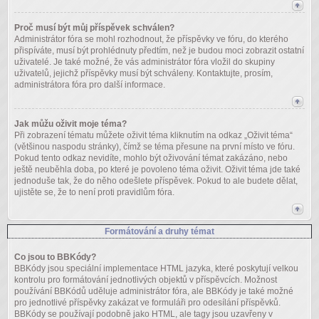
Proč musí být můj příspěvek schválen?
Administrátor fóra se mohl rozhodnout, že příspěvky ve fóru, do kterého
přispíváte, musí být prohlédnuty předtím, než je budou moci zobrazit ostatní
uživatelé. Je také možné, že vás administrátor fóra vložil do skupiny
uživatelů, jejichž příspěvky musí být schváleny. Kontaktujte, prosím,
administrátora fóra pro další informace.
Jak můžu oživit moje téma?
Při zobrazení tématu můžete oživit téma kliknutím na odkaz „Oživit téma“
(většinou naspodu stránky), čímž se téma přesune na první místo ve fóru.
Pokud tento odkaz nevidíte, mohlo být oživování témat zakázáno, nebo
ještě neuběhla doba, po které je povoleno téma oživit. Oživit téma jde také
jednoduše tak, že do něho odešlete příspěvek. Pokud to ale budete dělat,
ujistěte se, že to není proti pravidlům fóra.
Formátování a druhy témat
Co jsou to BBKódy?
BBKódy jsou speciální implementace HTML jazyka, které poskytují velkou
kontrolu pro formátování jednotlivých objektů v příspěvcích. Možnost
používání BBKódů uděluje administrátor fóra, ale BBKódy je také možné
pro jednotlivé příspěvky zakázat ve formuláři pro odesílání příspěvků.
BBKódy se používají podobně jako HTML, ale tagy jsou uzavřeny v