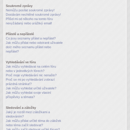
Soukromé zprávy
Nemůžu posílat soukromé zprávy!
Dostávám nechtěné soukromé zprávy!
Přišel mi od někoho na tomto fóru
nevyžádaný nebo urážlivý email!
Přátelé a nepřátelé
Co jsou seznamy přátel a nepřátel?
Jak můžu přidat nebo odstranit uživatele
do/z mého seznamu přátel nebo
nepřátel?
Vyhledávání ve fóru
Jak můžu vyhledávat na celém fóru
nebo v jednotlivých fórech?
Proč moje vyhledávání nic nenašlo?
Proč se mi po vyhledávání zobrazí
prázdná stránka!?
Jak můžu vyhledat určité uživatele?
Jak můžu vyhledat svoje vlastní
příspěvky a témata?
Sledování a záložky
Jaký je rozdíl mezi záložkami a
sledováním?
Jak můžu přidat určité téma do záložek
nebo téma začít sledovat?
Jak můžu začít sledovat určité fórum?