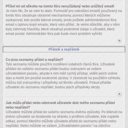
Přišel mi od někoho na tomto fóru nevyžádaný nebo urážlivý email!
Je nám líto, že se vám to stalo. Formulář pro odesílání emailů používaný na
tomto fóru obsahuje obranné mechanismy, pomocí kterých můžeme
vystopovat, kdo posílá takové emaily, proto pošlete administrátorovi fóra
email s úplnou kopií emailu, který vám přišel. Je velmi důležité, aby v něm
byly zahrnuty hlavičky, které obsahují podrobné údaje o uživateli, který
email poslal. Administrátor fóra pak bude moci problém vyřešit.
Přátelé a nepřátelé
Co jsou seznamy přátel a nepřátel?
Tyto seznamy můžete použít k rozdělení ostatních členů fóra. Uživatelé
přidáni do vašeho seznamu přátel budou zobrazeni ve vašem
uživatelském panelu, abyste k nim měli rychlý přístup, viděli jejich online
stav a mohli jim posílat soukromé zprávy. V závislosti na použitém vzhledu
můžou být zvýrazněny i příspěvky od těchto uživatelů. Pokud přidáte
uživatele do seznamu nepřátel, budou jejich příspěvky skryty.
Jak můžu přidat nebo odstranit uživatele do/z mého seznamu přátel
nebo nepřátel?
Uživatele můžete přidat do vašeho seznamu dvěma způsoby. Po kliknutí na
jméno uživatele se dostanete na stránku s profilem uživatele, kde najdete
odkaz, pomocí kterého můžete uživatele přidat do seznamu přátel nebo
nepřátel. Nebo můžete ve vašem „Uživatelském panelu“ na záložce