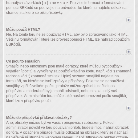
hranatých závorkách [ a ] a ne v < a >. Pro více informací o formátování
pomocí BBKódů se podívejte na průvodce, ke kterému najdete odkaz na
stránce, na které se píší příspěvky.
Můžu použít HTML?
Ne. Na tomto fóru nelze používat HTML, aby bylo zpracováno jako HTML.
Většinu formátování, které lze provést pomocí HTML, lze nahradit použitím
BBKódů.
Co jsou to smajlíci?
Smajlíci nebo emotikony jsou malé obrázky, které můžou být použity k
vyjádření pocitů a vytvořeny za použití krátkého kódu, např. kód :) znamená
radost a kód :( znamená smutek. Úplný seznam smajlíků najdete na
formuláři, na kterém se tvoří zprávy a příspěvky. Pokuste se nepoužívat
smajlíky v příliš velkém počtu, protože můžou způsobit nečitelnost
příspěvku a moderátoři by je mohli odstranit, nebo smazat celý váš
příspěvek. Administrátor fóra může také nastavit omezení počtu smajlíků,
které lze v příspěvku použít.
Můžu do příspěvků přidávat obrázky?
Ano, obrázky můžou být ve vašich příspěvcích zobrazeny. Pokud
administrátor povolil ve fóru používání příloh, budete moci nahrát obrázek
do fóra. V opačném případě musíte odkázat na obrázek, který se nachází
na veřejně přístupném webovém serveru, např. http://www.priklad.cz/muj-