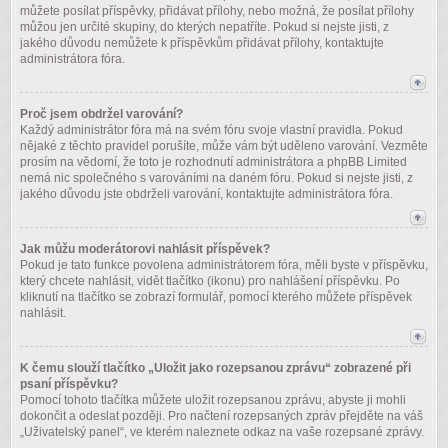
můžete posílat příspěvky, přidávat přílohy, nebo možná, že posílat přílohy
můžou jen určité skupiny, do kterých nepatříte. Pokud si nejste jisti, z
jakého důvodu nemůžete k příspěvkům přidávat přílohy, kontaktujte
administrátora fóra.
Proč jsem obdržel varování?
Každý administrátor fóra má na svém fóru svoje vlastní pravidla. Pokud
nějaké z těchto pravidel porušíte, může vám být uděleno varování. Vezměte
prosím na vědomí, že toto je rozhodnutí administrátora a phpBB Limited
nemá nic společného s varováními na daném fóru. Pokud si nejste jisti, z
jakého důvodu jste obdrželi varování, kontaktujte administrátora fóra.
Jak můžu moderátorovi nahlásit příspěvek?
Pokud je tato funkce povolena administrátorem fóra, měli byste v příspěvku,
který chcete nahlásit, vidět tlačítko (ikonu) pro nahlášení příspěvku. Po
kliknutí na tlačítko se zobrazí formulář, pomocí kterého můžete příspěvek
nahlásit.
K čemu slouží tlačítko „Uložit jako rozepsanou zprávu“ zobrazené při
psaní příspěvku?
Pomocí tohoto tlačítka můžete uložit rozepsanou zprávu, abyste ji mohli
dokončit a odeslat později. Pro načtení rozepsaných zpráv přejděte na váš
„Uživatelský panel“, ve kterém naleznete odkaz na vaše rozepsané zprávy.