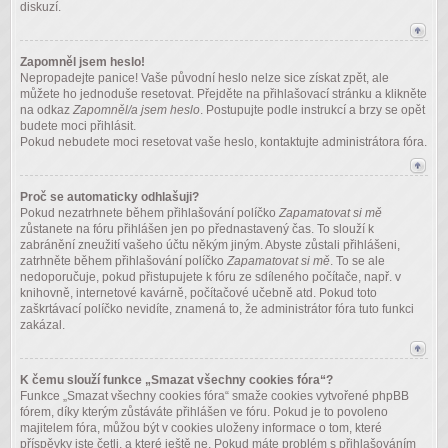
diskuzí.
Zapomněl jsem heslo!
Nepropadejte panice! Vaše původní heslo nelze sice získat zpět, ale
můžete ho jednoduše resetovat. Přejděte na přihlašovací stránku a klikněte
na odkaz
Zapomněl/a jsem heslo
. Postupujte podle instrukcí a brzy se opět
budete moci přihlásit.
Pokud nebudete moci resetovat vaše heslo, kontaktujte administrátora fóra.
Proč se automaticky odhlašuji?
Pokud nezatrhnete během přihlašování políčko
Zapamatovat si mě
zůstanete na fóru přihlášen jen po přednastavený čas. To slouží k
zabránění zneužití vašeho účtu někým jiným. Abyste zůstali přihlášeni,
zatrhněte během přihlašování políčko
Zapamatovat si mě
. To se ale
nedoporučuje, pokud přistupujete k fóru ze sdíleného počítače, např. v
knihovně, internetové kavárně, počítačové učebně atd. Pokud toto
zaškrtávací políčko nevidíte, znamená to, že administrátor fóra tuto funkci
zakázal.
K čemu slouží funkce „Smazat všechny cookies fóra“?
Funkce „Smazat všechny cookies fóra“ smaže cookies vytvořené phpBB
fórem, díky kterým zůstáváte přihlášen ve fóru. Pokud je to povoleno
majitelem fóra, můžou být v cookies uloženy informace o tom, které
příspěvky jste četli, a které ještě ne. Pokud máte problém s přihlašováním