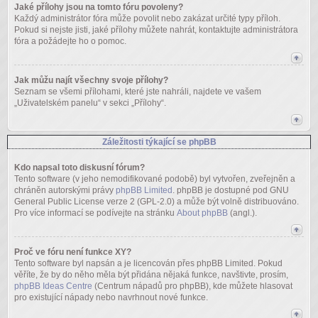
Jaké přílohy jsou na tomto fóru povoleny?
Každý administrátor fóra může povolit nebo zakázat určité typy příloh.
Pokud si nejste jisti, jaké přílohy můžete nahrát, kontaktujte administrátora
fóra a požádejte ho o pomoc.
Jak můžu najít všechny svoje přílohy?
Seznam se všemi přílohami, které jste nahráli, najdete ve vašem
„Uživatelském panelu“ v sekci „Přílohy“.
Záležitosti týkající se phpBB
Kdo napsal toto diskusní fórum?
Tento software (v jeho nemodifikované podobě) byl vytvořen, zveřejněn a
chráněn autorskými právy
phpBB Limited
. phpBB je dostupné pod GNU
General Public License verze 2 (GPL-2.0) a může být volně distribuováno.
Pro více informací se podívejte na stránku
About phpBB
(angl.).
Proč ve fóru není funkce XY?
Tento software byl napsán a je licencován přes phpBB Limited. Pokud
věříte, že by do něho měla být přidána nějaká funkce, navštivte, prosím,
phpBB Ideas Centre
(Centrum nápadů pro phpBB), kde můžete hlasovat
pro existující nápady nebo navrhnout nové funkce.