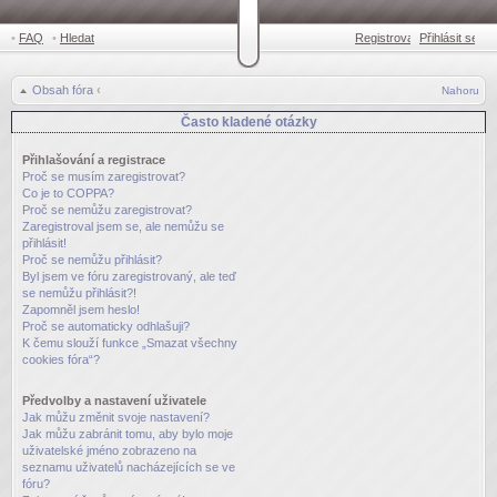
•
FAQ
•
Hledat
Registrovat
Přihlásit se
•
Obsah fóra
‹
Nahoru
Často kladené otázky
Přihlašování a registrace
Proč se musím zaregistrovat?
Co je to COPPA?
Proč se nemůžu zaregistrovat?
Zaregistroval jsem se, ale nemůžu se
přihlásit!
Proč se nemůžu přihlásit?
Byl jsem ve fóru zaregistrovaný, ale teď
se nemůžu přihlásit?!
Zapomněl jsem heslo!
Proč se automaticky odhlašuji?
K čemu slouží funkce „Smazat všechny
cookies fóra“?
Předvolby a nastavení uživatele
Jak můžu změnit svoje nastavení?
Jak můžu zabránit tomu, aby bylo moje
uživatelské jméno zobrazeno na
seznamu uživatelů nacházejících se ve
fóru?