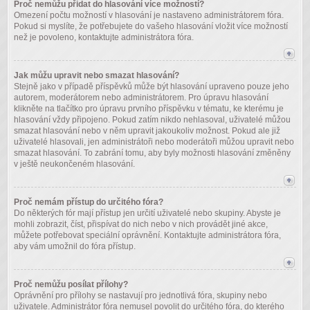
Proč nemůžu přidat do hlasování více možností?
Omezení počtu možností v hlasování je nastaveno administrátorem fóra.
Pokud si myslíte, že potřebujete do vašeho hlasování vložit více možností
než je povoleno, kontaktujte administrátora fóra.
Jak můžu upravit nebo smazat hlasování?
Stejně jako v případě příspěvků může být hlasování upraveno pouze jeho
autorem, moderátorem nebo administrátorem. Pro úpravu hlasování
klikněte na tlačítko pro úpravu prvního příspěvku v tématu, ke kterému je
hlasování vždy připojeno. Pokud zatím nikdo nehlasoval, uživatelé můžou
smazat hlasování nebo v něm upravit jakoukoliv možnost. Pokud ale již
uživatelé hlasovali, jen administrátoři nebo moderátoři můžou upravit nebo
smazat hlasování. To zabrání tomu, aby byly možnosti hlasování změněny
v ještě neukončeném hlasování.
Proč nemám přístup do určitého fóra?
Do některých fór mají přístup jen určití uživatelé nebo skupiny. Abyste je
mohli zobrazit, číst, přispívat do nich nebo v nich provádět jiné akce,
můžete potřebovat speciální oprávnění. Kontaktujte administrátora fóra,
aby vám umožnil do fóra přístup.
Proč nemůžu posílat přílohy?
Oprávnění pro přílohy se nastavují pro jednotlivá fóra, skupiny nebo
uživatele. Administrátor fóra nemusel povolit do určitého fóra, do kterého