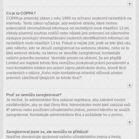
Co je to COPPA?
COPPA je americký zákon z roku 1998 na ochranu soukromí nezletilých na
internetu. Tento zákon vyžaduje, aby webové stránky, které mohou
potenciálně shromažďovat informace od nezletilých osob mladších 13 let,
získaly písemný souhlas rodičů nebo nějaké jiné potvrzení od zákonného
zástupce povolující shromažďování osobních identifikačních informací od
nezletilých osob mladších 13 let. Pokud si nejste jisti, jestli se toto týká vás,
jako někoho, kdo se zkouší zaregistrovat na webovou stránku, nebo se to
týká webové stránky, na kterou se zkoušíte zaregistrovat, kontaktujte
vašeho právního poradce. Vezměte prosím na vědomí, že ani phpBB
Limited ani majitelé tohoto fóra nemůžou poskytovat právní poradenství a
není kontaktním místem pro právní zájmy jakéhokoliv druhu, kromě těch
uvedených v otázce „Koho mám kontaktovat ohledně stížnosti a/nebo
právních záležitostí týkajících se tohoto fóra?“.
Proč se nemůžu zaregistrovat?
Je možné, že administrátor fóra zakázal registrace, aby zabránil novým
návštěvníkům, aby se stali členy fóra. Administrátor mohl také zakázat vaši
IP adresu nebo používání uživatelského jména, pomocí kterého se snažíš
zaregistrovat. Kontaktujte administrátora fóra a požádejte ho o pomoc.
Zaregistroval jsem se, ale nemůžu se přihlásit!
Nejdříve zkontrolujte správnost vašeho uživatelského jména a hesla.