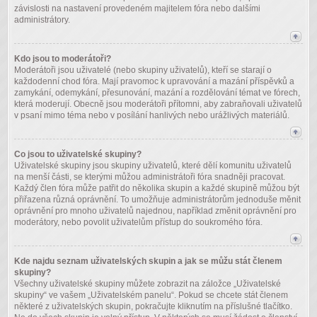
závislosti na nastavení provedeném majitelem fóra nebo dalšími
administrátory.
Kdo jsou to moderátoři?
Moderátoři jsou uživatelé (nebo skupiny uživatelů), kteří se starají o
každodenní chod fóra. Mají pravomoc k upravování a mazání příspěvků a
zamykání, odemykání, přesunování, mazání a rozdělování témat ve fórech,
která moderují. Obecně jsou moderátoři přítomni, aby zabraňovali uživatelů
v psaní mimo téma nebo v posílání hanlivých nebo urážlivých materiálů.
Co jsou to uživatelské skupiny?
Uživatelské skupiny jsou skupiny uživatelů, které dělí komunitu uživatelů
na menší části, se kterými můžou administrátoři fóra snadněji pracovat.
Každý člen fóra může patřit do několika skupin a každé skupině můžou být
přiřazena různá oprávnění. To umožňuje administrátorům jednoduše měnit
oprávnění pro mnoho uživatelů najednou, například změnit oprávnění pro
moderátory, nebo povolit uživatelům přístup do soukromého fóra.
Kde najdu seznam uživatelských skupin a jak se můžu stát členem
skupiny?
Všechny uživatelské skupiny můžete zobrazit na záložce „Uživatelské
skupiny“ ve vašem „Uživatelském panelu“. Pokud se chcete stát členem
některé z uživatelských skupin, pokračujte kliknutím na příslušné tlačítko.