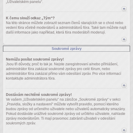
„Uživatelském panelu“.
K čemu slouží odkaz „Tým“?
Na této stránce můžete zobrazit seznam členů starajících se o chod nebo
vedení fóra včetně moderátorů a administrátorů fóra. Také tam můžete najít
další informace jako například, která fóra moderátoři moderují.
Soukromé zprávy
Nemůžu posílat soukromé zprávy!
Jsou tři důvody, proč to tak je. Nejste zaregistrovaní a/nebo přihlášení,
administrátor fóra zakázal soukromé zprávy pro celé fórum, nebo
administrátor fóra zakázal přímo vám odesílání zpráv. Pro více informací
kontaktujte administrátora fóra.
Dostávám nechtěné soukromé zprávy!
Ve vašem „Uživatelském panelu“ na záložce „Soukromé zprávy“ v sekci
„Pravidla, složky a nastavení“ můžete vytvořit pravidlo, pomocí kterého
budou zprávy od určeného uživatele nebo uživatelů automaticky smazány.
Pokud dostáváte urážlivé soukromé zprávy od určitého uživatele, nahlaste
zprávy moderátorům. Ti mají pravomoc zabránit uživateli v odesílání
soukromých zpráv.