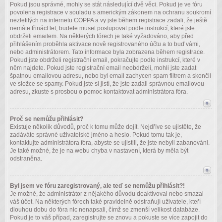
Pokud jsou správné, mohly se stát následující dvě věci. Pokud je ve fóru
povolena registrace v souladu s americkým zákonem na ochranu soukromí
nezletilých na internetu COPPA a vy jste během registrace zadali, že ještě
nemáte třináct let, budete muset postupovat podle instrukcí, které jste
obdrželi emailem. Na některých fórech je také vyžadováno, aby před
přihlášením proběhla aktivace nově registrovaného účtu a to buď vámi,
nebo administrátorem. Tato informace byla zobrazena během registrace.
Pokud jste obdrželi registrační email, pokračujte podle instrukcí, které v
něm najdete. Pokud jste registrační email neobdrželi, mohli jste zadat
špatnou emailovou adresu, nebo byl email zachycen spam filtrem a skončil
ve složce se spamy. Pokud jste si jistí, že jste zadali správnou emailovou
adresu, zkuste s prosbou o pomoc kontaktovat administrátora fóra.
Proč se nemůžu přihlásit?
Existuje několik důvodů, proč k tomu může dojít. Nejdříve se ujistěte, že
zadáváte správné uživatelské jméno a heslo. Pokud tomu tak je,
kontaktujte administrátora fóra, abyste se ujistili, že jste nebyli zabanováni.
Je také možné, že je na webu chyba v nastavení, která by měla být
odstraněna.
Byl jsem ve fóru zaregistrovaný, ale teď se nemůžu přihlásit?!
Je možné, že administrátor z nějakého důvodu deaktivoval nebo smazal
váš účet. Na některých fórech také pravidelně odstraňují uživatele, kteří
dlouhou dobu do fóra nic nenapsali, čímž se zmenší velikost databáze.
Pokud je to váš případ, zaregistrujte se znovu a pokuste se více zapojit do