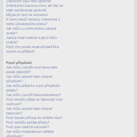
Zobrazení časů není správné!
Změnil jsem časovou zónu, ale čas se
stále nezobrazuje správně!
Můj jazyk není na seznamu!
K čemu slouží obrázky zobrazené u
mého uživatelského jména?
Jak můžu u svého jména zobrazit
avatar?
Jaká je moje hodnost a jak ji můžu
změnit?
Když chci poslat email uživateli fóra,
musím se přihlásit?
Psaní příspěvků
Jak můžu vytvořit nové téma nebo
poslat odpověď?
Jak můžu upravit nebo smazat
příspěvek?
Jak můžu přidat ke svým příspěvků
podpis?
Jak můžu vytvořit hlasování/anketu?
Proč nemůžu přidat do hlasování více
možností?
Jak můžu upravit nebo smazat
hlasování?
Proč nemám přístup do určitého fóra?
Proč nemůžu posílat přílohy?
Proč jsem obdržel varování?
Jak můžu moderátorovi nahlásit
příspěvek?