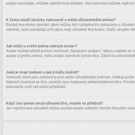
jazyku neexistuje, můžete vytvořit nový překlad. Více informací můžete najít n
K čemu slouží obrázky zobrazené u mého uživatelského jména?
Existují dva druhy obrázků, které můžou být v příspěvcích zobrazeny u uživatels
odeslali, nebo pomáhají určit jakou mají uživatelé fóra funkci. Další, obvykle 
Jak můžu u svého jména zobrazit avatar?
Avatar můžete přidat pomocí možnosti „Nastavení avataru“, kterou najdete ve vaš
avatar (z jiného webu), nebo avatar nahrát do tohoto fóra. Záleží na administrát
Jaká je moje hodnost a jak ji můžu změnit?
Hodnosti, které jsou zobrazeny pod vaším uživatelským jménem, indikují počet p
žádných hodností ve fóru, protože jsou nastaveny administrátorem fóra. Prosím
jednoduše sníží váš počet příspěvků.
Když chci poslat email uživateli fóra, musím se přihlásit?
Jen registrovaní uživatelé můžou posílat emaily ostatním členům fóra přes vesta