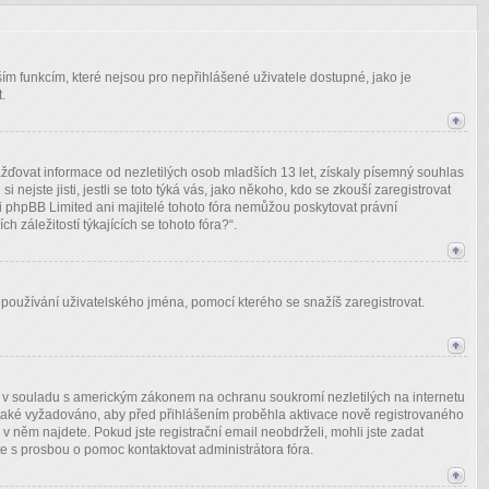
alším funkcím, které nejsou pro nepřihlášené uživatele dostupné, jako je
.
ďovat informace od nezletilých osob mladších 13 let, získaly písemný souhlas
ejste jisti, jestli se toto týká vás, jako někoho, kdo se zkouší zaregistrovat
i phpBB Limited ani majitelé tohoto fóra nemůžou poskytovat právní
záležitostí týkajících se tohoto fóra?“.
o používání uživatelského jména, pomocí kterého se snažíš zaregistrovat.
ce v souladu s americkým zákonem na ochranu soukromí nezletilých na internetu
je také vyžadováno, aby před přihlášením proběhla aktivace nově registrovaného
 v něm najdete. Pokud jste registrační email neobdrželi, mohli jste zadat
te s prosbou o pomoc kontaktovat administrátora fóra.