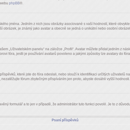
a webu
phpBB
®.
kého jména. Jedním z nich jsou obrázky asociované s vaší hodností, které obvykle vy
větší obrázek, je známý jako avatar a obecně se jedná o unikátní nebo osobní obráz
em „Uživatelském panelu“ na záložce „Profil“. Avatar můžete přidat jedním z násled
orovi fóra, jestli je používání avatarů povoleno a jakými způsoby lze avatary do fór
říspěvků, které jste do fóra odeslali, nebo slouží k identifikaci určitých uživatel
, nezatěžujte fórum zbytečným přispíváním jen proto, abyste dosáhli vyšší hodnosti
věný formulář a to jen v případě, že administrátor tuto funkci povolil. Je to z dů
Psaní příspěvků