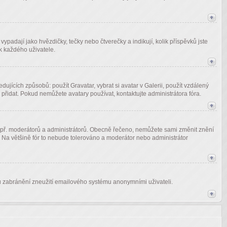
padají jako hvězdičky, tečky nebo čtverečky a indikují, kolik příspěvků jste
ek každého uživatele.
ujících způsobů: použít Gravatar, vybrat si avatar v Galerii, použít vzdálený
a přidat. Pokud nemůžete avatary používat, kontaktujte administrátora fóra.
ů např. moderátorů a administrátorů. Obecně řečeno, nemůžete sami změnit znění
. Na většině fór to nebude tolerováno a moderátor nebo administrátor
vodu zabránění zneužití emailového systému anonymními uživateli.