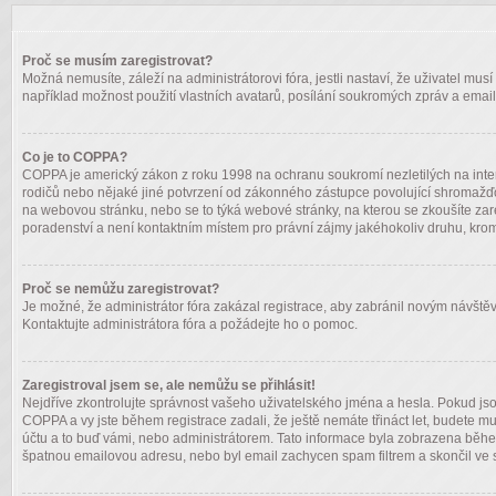
Proč se musím zaregistrovat?
Možná nemusíte, záleží na administrátorovi fóra, jestli nastaví, že uživatel mus
například možnost použití vlastních avatarů, posílání soukromých zpráv a emailů
Co je to COPPA?
COPPA je americký zákon z roku 1998 na ochranu soukromí nezletilých na inte
rodičů nebo nějaké jiné potvrzení od zákonného zástupce povolující shromažďování
na webovou stránku, nebo se to týká webové stránky, na kterou se zkoušíte za
poradenství a není kontaktním místem pro právní zájmy jakéhokoliv druhu, krom
Proč se nemůžu zaregistrovat?
Je možné, že administrátor fóra zakázal registrace, aby zabránil novým návštěv
Kontaktujte administrátora fóra a požádejte ho o pomoc.
Zaregistroval jsem se, ale nemůžu se přihlásit!
Nejdříve zkontrolujte správnost vašeho uživatelského jména a hesla. Pokud jso
COPPA a vy jste během registrace zadali, že ještě nemáte třináct let, budete m
účtu a to buď vámi, nebo administrátorem. Tato informace byla zobrazena během r
špatnou emailovou adresu, nebo byl email zachycen spam filtrem a skončil ve sl