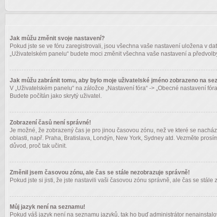
Jak můžu změnit svoje nastavení?
Pokud jste se ve fóru zaregistrovali, jsou všechna vaše nastavení uložena v da
„Uživatelském panelu“ budete moci změnit všechna vaše nastavení a předvolby
Jak můžu zabránit tomu, aby bylo moje uživatelské jméno zobrazeno na sez
V „Uživatelském panelu“ na záložce „Nastavení fóra“ -> „Obecné nastavení fór
Budete počítán jako skrytý uživatel.
Zobrazení časů není správné!
Je možné, že zobrazený čas je pro jinou časovou zónu, než ve které se nachází
oblasti, např. Praha, Bratislava, Londýn, New York, Sydney atd. Vezměte prosím
důvod, proč tak učinit.
Změnil jsem časovou zónu, ale čas se stále nezobrazuje správně!
Pokud jste si jisti, že jste nastavili vaši časovou zónu správně, ale čas se st
Můj jazyk není na seznamu!
Pokud váš jazyk není na seznamu jazyků, tak ho buď administrátor nenainstalov