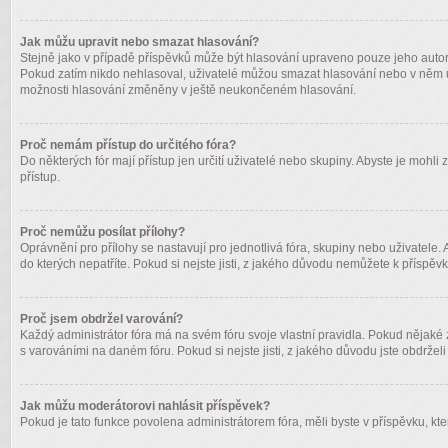
Jak můžu upravit nebo smazat hlasování?
Stejně jako v případě příspěvků může být hlasování upraveno pouze jeho autor
Pokud zatím nikdo nehlasoval, uživatelé můžou smazat hlasování nebo v něm upr
možnosti hlasování změněny v ještě neukončeném hlasování.
Proč nemám přístup do určitého fóra?
Do některých fór mají přístup jen určití uživatelé nebo skupiny. Abyste je mohli
přístup.
Proč nemůžu posílat přílohy?
Oprávnění pro přílohy se nastavují pro jednotlivá fóra, skupiny nebo uživatele. 
do kterých nepatříte. Pokud si nejste jisti, z jakého důvodu nemůžete k příspěvk
Proč jsem obdržel varování?
Každý administrátor fóra má na svém fóru svoje vlastní pravidla. Pokud nějaké
s varováními na daném fóru. Pokud si nejste jisti, z jakého důvodu jste obdrželi 
Jak můžu moderátorovi nahlásit příspěvek?
Pokud je tato funkce povolena administrátorem fóra, měli byste v příspěvku, kter