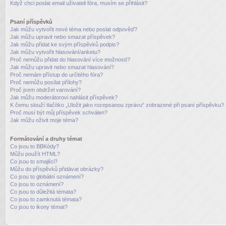
Když chci poslat email uživateli fóra, musím se přihlásit?
Psaní příspěvků
Jak můžu vytvořit nové téma nebo poslat odpověď?
Jak můžu upravit nebo smazat příspěvek?
Jak můžu přidat ke svým příspěvků podpis?
Jak můžu vytvořit hlasování/anketu?
Proč nemůžu přidat do hlasování více možností?
Jak můžu upravit nebo smazat hlasování?
Proč nemám přístup do určitého fóra?
Proč nemůžu posílat přílohy?
Proč jsem obdržel varování?
Jak můžu moderátorovi nahlásit příspěvek?
K čemu slouží tlačítko „Uložit jako rozepsanou zprávu“ zobrazené při psaní příspěvku?
Proč musí být můj příspěvek schválen?
Jak můžu oživit moje téma?
Formátování a druhy témat
Co jsou to BBKódy?
Můžu použít HTML?
Co jsou to smajlíci?
Můžu do příspěvků přidávat obrázky?
Co jsou to globální oznámení?
Co jsou to oznámení?
Co jsou to důležitá témata?
Co jsou to zamknutá témata?
Co jsou to ikony témat?