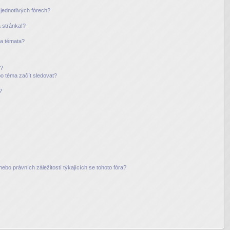
jednotlivých fórech?
 stránka!?
 a témata?
m?
bo téma začít sledovat?
?
ebo právních záležitostí týkajících se tohoto fóra?