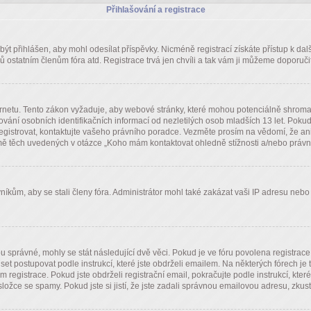
Přihlašování a registrace
í být přihlášen, aby mohl odesílat příspěvky. Nicméně registrací získáte přístup k d
 ostatním členům fóra atd. Registrace trvá jen chvíli a tak vám ji můžeme doporučit
rnetu. Tento zákon vyžaduje, aby webové stránky, které mohou potenciálně shromaž
 osobních identifikačních informací od nezletilých osob mladších 13 let. Pokud si n
registrovat, kontaktujte vašeho právního poradce. Vezměte prosím na vědomí, že an
ě těch uvedených v otázce „Koho mám kontaktovat ohledně stížnosti a/nebo právních 
níkům, aby se stali členy fóra. Administrátor mohl také zakázat vaši IP adresu neb
u správné, mohly se stát následující dvě věci. Pokud je ve fóru povolena registra
uset postupovat podle instrukcí, které jste obdrželi emailem. Na některých fórech 
egistrace. Pokud jste obdrželi registrační email, pokračujte podle instrukcí, které
ožce se spamy. Pokud jste si jistí, že jste zadali správnou emailovou adresu, zkus