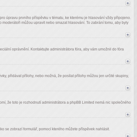
ro úpravu prvního příspěvku v tématu, ke kterému je hlasování vždy připojeno.
bo moderátoři můžou upravit nebo smazat hlasování. To zabrání tomu, aby byly
speciální oprávnění. Kontaktujte administrátora fóra, aby vám umožnil do fóra
ěvky, přidávat přílohy, nebo možná, že posílat přílohy můžou jen určité skupiny,
domí, že toto je rozhodnutí administrátora a phpBB Limited nemá nic společného
čítko se zobrazí formulář, pomocí kterého můžete příspěvek nahlásit.