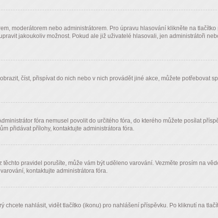
em, moderátorem nebo administrátorem. Pro úpravu hlasování klikněte na tlačítko p
avit jakoukoliv možnost. Pokud ale již uživatelé hlasovali, jen administrátoři ne
 zobrazit, číst, přispívat do nich nebo v nich provádět jiné akce, můžete potřebovat 
Administrátor fóra nemusel povolit do určitého fóra, do kterého můžete posílat přísp
ům přidávat přílohy, kontaktujte administrátora fóra.
 z těchto pravidel porušíte, může vám být uděleno varování. Vezměte prosím na vě
varování, kontaktujte administrátora fóra.
ý chcete nahlásit, vidět tlačítko (ikonu) pro nahlášení příspěvku. Po kliknutí na tla