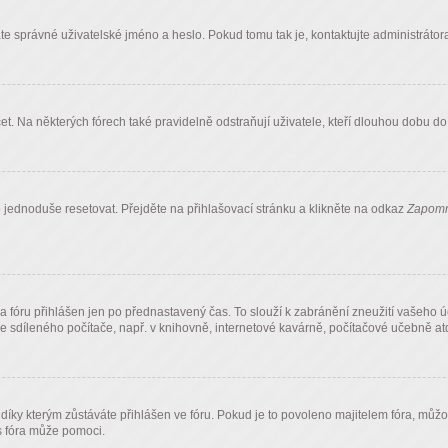
te správné uživatelské jméno a heslo. Pokud tomu tak je, kontaktujte administrátora f
 Na některých fórech také pravidelně odstraňují uživatele, kteří dlouhou dobu do f
 jednoduše resetovat. Přejděte na přihlašovací stránku a klikněte na odkaz
Zapomn
 fóru přihlášen jen po přednastavený čas. To slouží k zabránění zneužití vašeho ú
ze sdíleného počítače, např. v knihovně, internetové kavárně, počítačové učebně atd
 kterým zůstáváte přihlášen ve fóru. Pokud je to povoleno majitelem fóra, můžou bý
 fóra může pomoci.