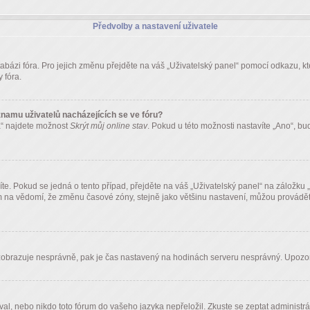
Předvolby a nastavení uživatele
tabázi fóra. Pro jejich změnu přejděte na váš „Uživatelský panel“ pomocí odkazu, k
 fóra.
namu uživatelů nacházejících se ve fóru?
a“ najdete možnost
Skrýt můj online stav
. Pokud u této možnosti nastavíte „Ano“, b
te. Pokud se jedná o tento případ, přejděte na váš „Uživatelský panel“ na záložku
 na vědomí, že změnu časové zóny, stejně jako většinu nastavení, můžou provádět je
ále zobrazuje nesprávně, pak je čas nastavený na hodinách serveru nesprávný. Upozor
al, nebo nikdo toto fórum do vašeho jazyka nepřeložil. Zkuste se zeptat administrá