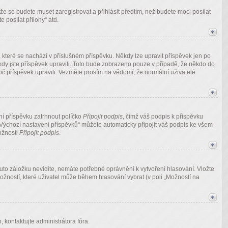
že se budete muset zaregistrovat a přihlásit předtím, než budete moci posílat
 posílat přílohy“ atd.
, které se nachází v příslušném příspěvku. Někdy lze upravit příspěvek jen po
kdy jste příspěvek upravili. Toto bude zobrazeno pouze v případě, že někdo do
oč příspěvek upravili. Vezměte prosím na vědomí, že normální uživatelé
aní příspěvku zatrhnout políčko
Připojit podpis
, čímž váš podpis k příspěvku
„Výchozí nastavení příspěvků“ můžete automaticky připojit váš podpis ke všem
ožnosti
Připojit podpis
.
tuto záložku nevidíte, nemáte potřebné oprávnění k vytvoření hlasování. Vložte
ožností, které uživatel může během hlasování vybrat (v poli „Možností na
 kontaktujte administrátora fóra.