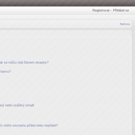
Registrovat
•
Přihlásit se
Nahoru
jak se můžu stát členem skupiny?
u barvu?
ný nebo urážlivý email!
do/z mého seznamu přátel nebo nepřátel?