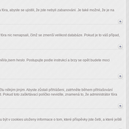
óra, abyste se ujistili, že jste nebyli zabanováni. Je také možné, že je na
óra nic nenapsali, čímž se zmenší velikost databáze. Pokud je to váš případ,
ěl/a jsem heslo
. Postupujte podle instrukcí a brzy se opět budete moci
čtu někým jiným. Abyste zůstali přihlášeni, zatrhněte během přihlašování
. Pokud toto zaškrtávací políčko nevidíte, znamená to, že administrátor fóra
t v cookies uloženy informace o tom, které příspěvky jste četli, a které ještě