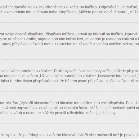
eslání odpovědi do existujícího tématu klikněte na tlačítko „Odpovědět“. Je možné, 
v konkrétním fóru a tématu máte. Například: „Můžete posílat nová témata“, „Můžete
voje vlastní příspěvky. Příspěvek můžete upravit po kliknutí na tlačítko „Upravit“
e do tématu vrátíte, najdete pod ním krátký text, ve kterém je uvedeno kolikrát a 
upraví příspěvek, ačkoli ti mohou zanechat na základě vlastního uvážení vzkaz, pr
atelském panelu“ na záložce „Profil“ vytvořit. Jakmile ho vytvoříte, můžete při ps
ou naleznete ve vašem „Uživatelském panelu“ na záložce „Nastavení fóra“ v sekci 
dpisu k jednotlivým příspěvkům tak, že během psaní příspěvku zrušíte zaškrtnutí m
 na záložku „Vytvořit hlasování“ pod hlavním formulářem pro text příspěvku. Pokud 
dá možnost napsaná v textovém poli na vlastním řádku. Můžete také nastavit počet m
é hlasování) a nakonec můžete povolit uživatelům měnit jejich hlasy.
 myslíte, že potřebujete do vašeho hlasování vložit více možností než je povoleno,