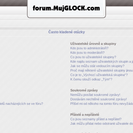
Často kladené otázky
Uživatelské úrovně a skupiny
Kdo jsou to administrátoři?
Kdo jsou to moderátoři?
Co jsou to uživatelské skupiny?
Kde najdu seznam uživatelských skupin a 
Jak se můžu stát vedoucím skupiny?
Proč mají některé uživatelské skupiny jino
Co je to „Výchozí uživatelská skupina“?
K čemu slouží odkaz „Tým“?
Soukromé zprávy
Nemůžu posílat soukromé zprávy!
Dostávám nechtěné soukromé zprávy!
elů nacházejících se ve fóru?
Přišel mi od někoho na tomto fóru nevyžáda
Přátelé a nepřátelé
Co jsou seznamy přátel a nepřátel?
Jak můžu přidat nebo odstranit uživatele 