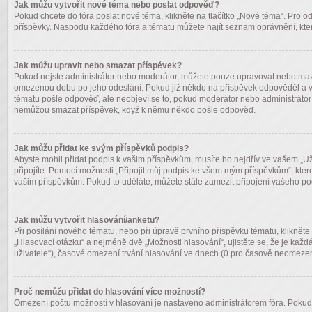
Jak můžu vytvořit nové téma nebo poslat odpověď?
Pokud chcete do fóra poslat nové téma, klikněte na tlačítko „Nové téma“. Pro od
příspěvky. Naspodu každého fóra a tématu můžete najít seznam oprávnění, které 
Jak můžu upravit nebo smazat příspěvek?
Pokud nejste administrátor nebo moderátor, můžete pouze upravovat nebo mazat s
omezenou dobu po jeho odeslání. Pokud již někdo na příspěvek odpověděl a vy s
tématu pošle odpověď, ale neobjeví se to, pokud moderátor nebo administrátor 
nemůžou smazat příspěvek, když k němu někdo pošle odpověď.
Jak můžu přidat ke svým příspěvků podpis?
Abyste mohli přidat podpis k vašim příspěvkům, musíte ho nejdřív ve vašem „Uživ
připojíte. Pomocí možnosti „Připojit můj podpis ke všem mým příspěvkům“, kter
vašim příspěvkům. Pokud to uděláte, můžete stále zamezit připojení vašeho po
Jak můžu vytvořit hlasování/anketu?
Při posílání nového tématu, nebo při úpravě prvního příspěvku tématu, klikněte
„Hlasovací otázku“ a nejméně dvě „Možnosti hlasování“, ujistěte se, že je kaž
uživatele“), časové omezení trvání hlasování ve dnech (0 pro časově neomezen
Proč nemůžu přidat do hlasování více možností?
Omezení počtu možností v hlasování je nastaveno administrátorem fóra. Pokud si