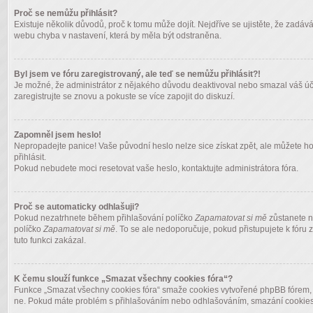
Proč se nemůžu přihlásit?
Existuje několik důvodů, proč k tomu může dojít. Nejdříve se ujistěte, že zadává
webu chyba v nastavení, která by měla být odstraněna.
Byl jsem ve fóru zaregistrovaný, ale teď se nemůžu přihlásit?!
Je možné, že administrátor z nějakého důvodu deaktivoval nebo smazal váš účet.
zaregistrujte se znovu a pokuste se více zapojit do diskuzí.
Zapomněl jsem heslo!
Nepropadejte panice! Vaše původní heslo nelze sice získat zpět, ale můžete ho
přihlásit.
Pokud nebudete moci resetovat vaše heslo, kontaktujte administrátora fóra.
Proč se automaticky odhlašuji?
Pokud nezatrhnete během přihlašování políčko
Zapamatovat si mě
zůstanete na
políčko
Zapamatovat si mě
. To se ale nedoporučuje, pokud přistupujete k fóru 
tuto funkci zakázal.
K čemu slouží funkce „Smazat všechny cookies fóra“?
Funkce „Smazat všechny cookies fóra“ smaže cookies vytvořené phpBB fórem, díky
ne. Pokud máte problém s přihlašováním nebo odhlašováním, smazání cookies