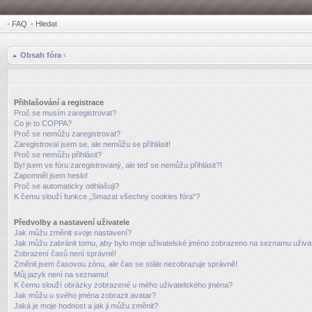
•
FAQ
•
Hledat
Obsah fóra
‹
Přihlašování a registrace
Proč se musím zaregistrovat?
Co je to COPPA?
Proč se nemůžu zaregistrovat?
Zaregistroval jsem se, ale nemůžu se přihlásit!
Proč se nemůžu přihlásit?
Byl jsem ve fóru zaregistrovaný, ale teď se nemůžu přihlásit?!
Zapomněl jsem heslo!
Proč se automaticky odhlašuji?
K čemu slouží funkce „Smazat všechny cookies fóra“?
Předvolby a nastavení uživatele
Jak můžu změnit svoje nastavení?
Jak můžu zabránit tomu, aby bylo moje uživatelské jméno zobrazeno na seznamu uživat
Zobrazení časů není správné!
Změnil jsem časovou zónu, ale čas se stále nezobrazuje správně!
Můj jazyk není na seznamu!
K čemu slouží obrázky zobrazené u mého uživatelského jména?
Jak můžu u svého jména zobrazit avatar?
Jaká je moje hodnost a jak ji můžu změnit?