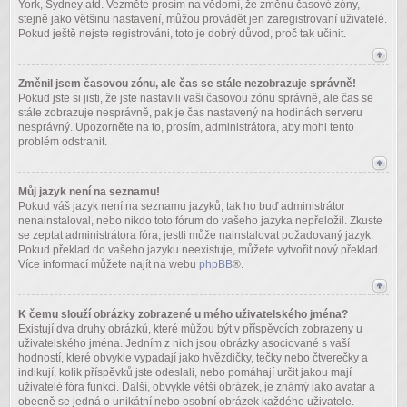
York, Sydney atd. Vezměte prosím na vědomí, že změnu časové zóny,
stejně jako většinu nastavení, můžou provádět jen zaregistrovaní uživatelé.
Pokud ještě nejste registrováni, toto je dobrý důvod, proč tak učinit.
Změnil jsem časovou zónu, ale čas se stále nezobrazuje správně!
Pokud jste si jisti, že jste nastavili vaši časovou zónu správně, ale čas se
stále zobrazuje nesprávně, pak je čas nastavený na hodinách serveru
nesprávný. Upozorněte na to, prosím, administrátora, aby mohl tento
problém odstranit.
Můj jazyk není na seznamu!
Pokud váš jazyk není na seznamu jazyků, tak ho buď administrátor
nenainstaloval, nebo nikdo toto fórum do vašeho jazyka nepřeložil. Zkuste
se zeptat administrátora fóra, jestli může nainstalovat požadovaný jazyk.
Pokud překlad do vašeho jazyku neexistuje, můžete vytvořit nový překlad.
Více informací můžete najít na webu
phpBB
®.
K čemu slouží obrázky zobrazené u mého uživatelského jména?
Existují dva druhy obrázků, které můžou být v příspěvcích zobrazeny u
uživatelského jména. Jedním z nich jsou obrázky asociované s vaší
hodností, které obvykle vypadají jako hvězdičky, tečky nebo čtverečky a
indikují, kolik příspěvků jste odeslali, nebo pomáhají určit jakou mají
uživatelé fóra funkci. Další, obvykle větší obrázek, je známý jako avatar a
obecně se jedná o unikátní nebo osobní obrázek každého uživatele.