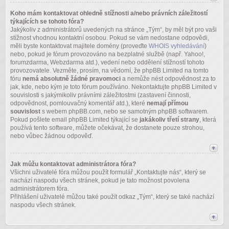
Koho mám kontaktovat ohledně stížnosti a/nebo právních záležitostí
týkajících se tohoto fóra?
Jakýkoliv z administrátorů uvedených na stránce „Tým“, by měl být pro vaši
stížnost vhodnou kontaktní osobou. Pokud se vám nedostane odpovědi,
měli byste kontaktovat majitele domény (proveďte
WHOIS vyhledávání
)
nebo, pokud je fórum provozováno na bezplatné službě (např. Yahoo!,
forumzdarma, Webzdarma atd.), vedení nebo oddělení stížností tohoto
provozovatele. Vezměte, prosím, na vědomí, že phpBB Limited na tomto
fóru
nemá absolutně žádné pravomoci
a nemůže nést odpovědnost za to
jak, kde, nebo kým je toto fórum používáno. Nekontaktujte phpBB Limited v
souvislosti s jakýmikoliv právními záležitostmi (zastavení činnosti,
odpovědnost, pomlouvačný komentář atd.), které
nemají přímou
souvislost
s webem phpBB.com, nebo se samotným phpBB softwarem.
Pokud pošlete email phpBB Limited týkající se
jakákoliv třetí strany
, která
používá tento software, můžete očekávat, že dostanete pouze strohou,
nebo vůbec žádnou odpověď.
Jak můžu kontaktovat administrátora fóra?
Všichni uživatelé fóra můžou použít formulář „Kontaktujte nás“, který se
nachází naspodu všech stránek, pokud je tato možnost povolena
administrátorem fóra.
Přihlášení uživatelé můžou také použít odkaz „Tým“, který se také nachází
naspodu všech stránek.