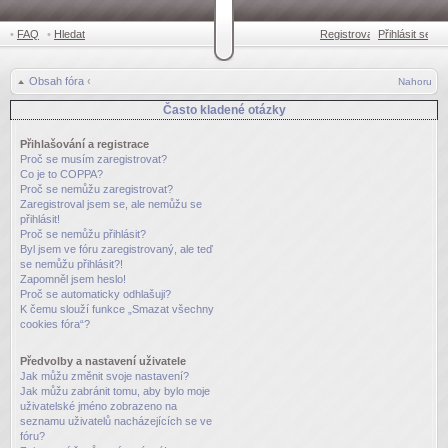
•
FAQ
•
Hledat
Registrovat
Přihlásit se
•
Obsah fóra
‹
Nahoru
Často kladené otázky
Přihlašování a registrace
Proč se musím zaregistrovat?
Co je to COPPA?
Proč se nemůžu zaregistrovat?
Zaregistroval jsem se, ale nemůžu se
přihlásit!
Proč se nemůžu přihlásit?
Byl jsem ve fóru zaregistrovaný, ale teď
se nemůžu přihlásit?!
Zapomněl jsem heslo!
Proč se automaticky odhlašuji?
K čemu slouží funkce „Smazat všechny
cookies fóra“?
Předvolby a nastavení uživatele
Jak můžu změnit svoje nastavení?
Jak můžu zabránit tomu, aby bylo moje
uživatelské jméno zobrazeno na
seznamu uživatelů nacházejících se ve
fóru?