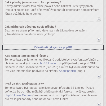
Jaké přílohy jsou na tomto fóru povoleny?
Každý administrátor fóra může povolit nebo zakázat určité typy příloh.
Pokud si nejste jisti, jaké přílohy můžete nahrát, kontaktujte administrátora
fóra a požádejte ho o pomoc.
Jak můžu najít všechny svoje přílohy?
Seznam se všemi přílohami, které jste nahráli, najdete ve vašem
„Uživatelském panelu“ v sekci „Přílohy“.
Záležitosti týkající se phpBB
Kdo napsal toto diskusní fórum?
Tento software (v jeho nemodifikované podobě) byl vytvořen, zveřejněn a
chráněn autorskými právy
phpBB Limited
. phpBB je dostupné pod GNU
General Public License verze 2 (GPL-2.0) a může být volně distribuováno.
Pro více informací se podívejte na stránku
About phpBB
(angl.).
Proč ve fóru není funkce XY?
Tento software byl napsán a je licencován přes phpBB Limited. Pokud
věříte, že by do něho měla být přidána nějaká funkce, navštivte, prosím,
phpBB Ideas Centre
(Centrum nápadů pro phpBB), kde můžete hlasovat
pro existující nápady nebo navrhnout nové funkce.