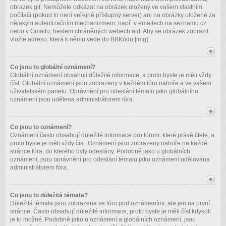
obrazek.gif. Nemůžete odkázat na obrázek uložený ve vašem vlastním
počítači (pokud to není veřejně přístupný server) ani na obrázky uložené za
nějakým autentizačním mechanizmem, např. v emailech na seznamu.cz
nebo v Gmailu, heslem chráněných webech atd. Aby se obrázek zobrazil,
vložte adresu, která k němu vede do BBKódu [img].
Co jsou to globální oznámení?
Globální oznámení obsahují důležité informace, a proto byste je měli vždy
číst. Globální oznámení jsou zobrazeny v každém fóru nahoře a ve vašem
uživatelském panelu. Oprávnění pro odeslání tématu jako globálního
oznámení jsou udělena administrátorem fóra.
Co jsou to oznámení?
Oznámení často obsahují důležité informace pro fórum, které právě čtete, a
proto byste je měli vždy číst. Oznámení jsou zobrazeny nahoře na každé
stránce fóra, do kterého byly odeslány. Podobně jako u globálních
oznámení, jsou oprávnění pro odeslání tématu jako oznámení udělována
administrátorem fóra.
Co jsou to důležitá témata?
Důležitá témata jsou zobrazena ve fóru pod oznámeními, ale jen na první
stránce. Často obsahují důležité informace, proto byste je měli číst kdykoli
je to možné. Podobně jako u oznámení a globálních oznámení, jsou