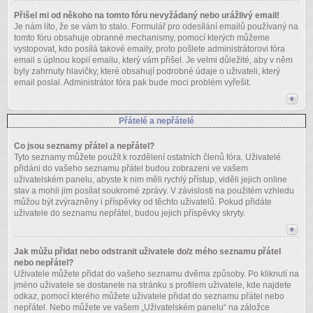
Přišel mi od někoho na tomto fóru nevyžádaný nebo urážlivý email!
Je nám líto, že se vám to stalo. Formulář pro odesílání emailů používaný na
tomto fóru obsahuje obranné mechanismy, pomocí kterých můžeme
vystopovat, kdo posílá takové emaily, proto pošlete administrátorovi fóra
email s úplnou kopií emailu, který vám přišel. Je velmi důležité, aby v něm
byly zahrnuty hlavičky, které obsahují podrobné údaje o uživateli, který
email poslal. Administrátor fóra pak bude moci problém vyřešit.
Přátelé a nepřátelé
Co jsou seznamy přátel a nepřátel?
Tyto seznamy můžete použít k rozdělení ostatních členů fóra. Uživatelé
přidáni do vašeho seznamu přátel budou zobrazeni ve vašem
uživatelském panelu, abyste k nim měli rychlý přístup, viděli jejich online
stav a mohli jim posílat soukromé zprávy. V závislosti na použitém vzhledu
můžou být zvýrazněny i příspěvky od těchto uživatelů. Pokud přidáte
uživatele do seznamu nepřátel, budou jejich příspěvky skryty.
Jak můžu přidat nebo odstranit uživatele do/z mého seznamu přátel
nebo nepřátel?
Uživatele můžete přidat do vašeho seznamu dvěma způsoby. Po kliknutí na
jméno uživatele se dostanete na stránku s profilem uživatele, kde najdete
odkaz, pomocí kterého můžete uživatele přidat do seznamu přátel nebo
nepřátel. Nebo můžete ve vašem „Uživatelském panelu“ na záložce