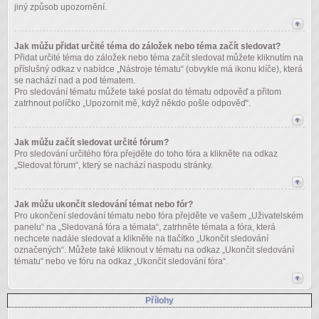
jiný způsob upozornění.
Jak můžu přidat určité téma do záložek nebo téma začít sledovat?
Přidat určité téma do záložek nebo téma začít sledovat můžete kliknutím na
příslušný odkaz v nabídce „Nástroje tématu“ (obvykle má ikonu klíče), která
se nachází nad a pod tématem.
Pro sledování tématu můžete také poslat do tématu odpověď a přitom
zatrhnout políčko „Upozornit mě, když někdo pošle odpověď“.
Jak můžu začít sledovat určité fórum?
Pro sledování určitého fóra přejděte do toho fóra a klikněte na odkaz
„Sledovat fórum“, který se nachází naspodu stránky.
Jak můžu ukončit sledování témat nebo fór?
Pro ukončení sledování tématu nebo fóra přejděte ve vašem „Uživatelském
panelu“ na „Sledovaná fóra a témata“, zatrhněte témata a fóra, která
nechcete nadále sledovat a klikněte na tlačítko „Ukončit sledování
označených“. Můžete také kliknout v tématu na odkaz „Ukončit sledování
tématu“ nebo ve fóru na odkaz „Ukončit sledování fóra“.
Přílohy