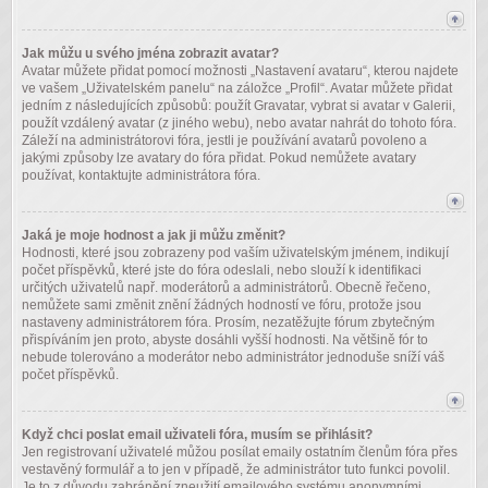
Jak můžu u svého jména zobrazit avatar?
Avatar můžete přidat pomocí možnosti „Nastavení avataru“, kterou najdete
ve vašem „Uživatelském panelu“ na záložce „Profil“. Avatar můžete přidat
jedním z následujících způsobů: použít Gravatar, vybrat si avatar v Galerii,
použít vzdálený avatar (z jiného webu), nebo avatar nahrát do tohoto fóra.
Záleží na administrátorovi fóra, jestli je používání avatarů povoleno a
jakými způsoby lze avatary do fóra přidat. Pokud nemůžete avatary
používat, kontaktujte administrátora fóra.
Jaká je moje hodnost a jak ji můžu změnit?
Hodnosti, které jsou zobrazeny pod vaším uživatelským jménem, indikují
počet příspěvků, které jste do fóra odeslali, nebo slouží k identifikaci
určitých uživatelů např. moderátorů a administrátorů. Obecně řečeno,
nemůžete sami změnit znění žádných hodností ve fóru, protože jsou
nastaveny administrátorem fóra. Prosím, nezatěžujte fórum zbytečným
přispíváním jen proto, abyste dosáhli vyšší hodnosti. Na většině fór to
nebude tolerováno a moderátor nebo administrátor jednoduše sníží váš
počet příspěvků.
Když chci poslat email uživateli fóra, musím se přihlásit?
Jen registrovaní uživatelé můžou posílat emaily ostatním členům fóra přes
vestavěný formulář a to jen v případě, že administrátor tuto funkci povolil.
Je to z důvodu zabránění zneužití emailového systému anonymními