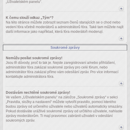
„Uživatelském panelu“.
K čemu slouží odkaz „Tým“?
Na této stránce můžete zobrazit seznam členů starajících se o chod nebo
vedení fóra včetně moderátorů a administrátorů fóra. Také tam můžete najít
další informace jako například, která fóra moderátoři moderují.
Soukromé zprávy
Nemůžu posílat soukromé zprávy!
Jsou tři důvody, proč to tak je. Nejste zaregistrovaní a/nebo přihlášení,
administrátor fóra zakázal soukromé zprávy pro celé fórum, nebo
administrátor fóra zakázal přímo vám odesílání zpráv. Pro více informací
kontaktujte administrátora fóra.
Dostávám nechtěné soukromé zprávy!
Ve vašem „Uživatelském panelu“ na záložce „Soukromé zprávy“ v sekci
„Pravidla, složky a nastavení“ můžete vytvořit pravidlo, pomocí kterého
budou zprávy od určeného uživatele nebo uživatelů automaticky smazány.
Pokud dostáváte urážlivé soukromé zprávy od určitého uživatele, nahlaste
zprávy moderátorům. Ti mají pravomoc zabránit uživateli v odesílání
soukromých zpráv.