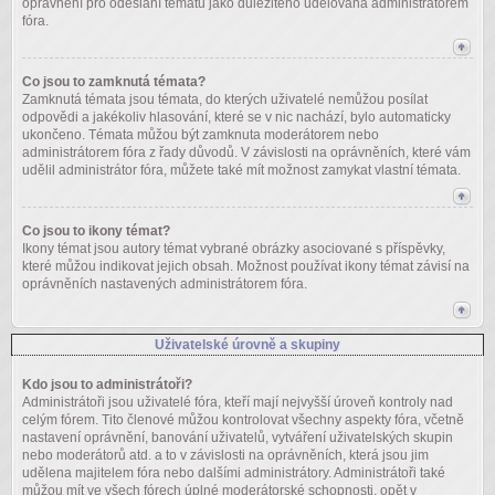
oprávnění pro odeslání tématu jako důležitého udělována administrátorem
fóra.
Co jsou to zamknutá témata?
Zamknutá témata jsou témata, do kterých uživatelé nemůžou posílat
odpovědi a jakékoliv hlasování, které se v nic nachází, bylo automaticky
ukončeno. Témata můžou být zamknuta moderátorem nebo
administrátorem fóra z řady důvodů. V závislosti na oprávněních, které vám
udělil administrátor fóra, můžete také mít možnost zamykat vlastní témata.
Co jsou to ikony témat?
Ikony témat jsou autory témat vybrané obrázky asociované s příspěvky,
které můžou indikovat jejich obsah. Možnost používat ikony témat závisí na
oprávněních nastavených administrátorem fóra.
Uživatelské úrovně a skupiny
Kdo jsou to administrátoři?
Administrátoři jsou uživatelé fóra, kteří mají nejvyšší úroveň kontroly nad
celým fórem. Tito členové můžou kontrolovat všechny aspekty fóra, včetně
nastavení oprávnění, banování uživatelů, vytváření uživatelských skupin
nebo moderátorů atd. a to v závislosti na oprávněních, která jsou jim
udělena majitelem fóra nebo dalšími administrátory. Administrátoři také
můžou mít ve všech fórech úplné moderátorské schopnosti, opět v