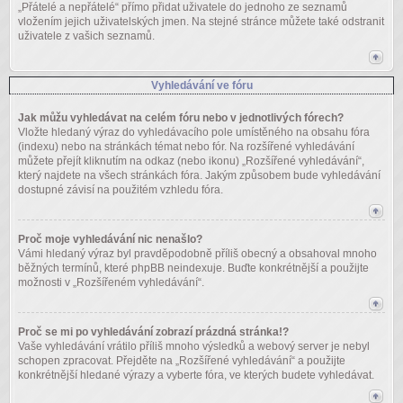
„Přátelé a nepřátelé“ přímo přidat uživatele do jednoho ze seznamů
vložením jejich uživatelských jmen. Na stejné stránce můžete také odstranit
uživatele z vašich seznamů.
Vyhledávání ve fóru
Jak můžu vyhledávat na celém fóru nebo v jednotlivých fórech?
Vložte hledaný výraz do vyhledávacího pole umístěného na obsahu fóra
(indexu) nebo na stránkách témat nebo fór. Na rozšířené vyhledávání
můžete přejít kliknutím na odkaz (nebo ikonu) „Rozšířené vyhledávání“,
který najdete na všech stránkách fóra. Jakým způsobem bude vyhledávání
dostupné závisí na použitém vzhledu fóra.
Proč moje vyhledávání nic nenašlo?
Vámi hledaný výraz byl pravděpodobně příliš obecný a obsahoval mnoho
běžných termínů, které phpBB neindexuje. Buďte konkrétnější a použijte
možnosti v „Rozšířeném vyhledávání“.
Proč se mi po vyhledávání zobrazí prázdná stránka!?
Vaše vyhledávání vrátilo příliš mnoho výsledků a webový server je nebyl
schopen zpracovat. Přejděte na „Rozšířené vyhledávání“ a použijte
konkrétnější hledané výrazy a vyberte fóra, ve kterých budete vyhledávat.