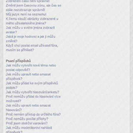
Zobrazení časů není správné!
Změnil jsem časovou zónu, ale čas se
stále nezobrazuje správně!
Můj jazyk není na seznamu!
K čemu slouží obrázky zobrazené u
mého uživatelského jména?
Jak můžu u svého jména zobrazit
avatar?
Jaká je moje hodnost a jak ji můžu
změnit?
Když chci poslat email uživateli fóra,
musím se přihlásit?
Psaní příspěvků
Jak můžu vytvořit nové téma nebo
poslat odpověď?
Jak můžu upravit nebo smazat
příspěvek?
Jak můžu přidat ke svým příspěvků
podpis?
Jak můžu vytvořit hlasování/anketu?
Proč nemůžu přidat do hlasování více
možností?
Jak můžu upravit nebo smazat
hlasování?
Proč nemám přístup do určitého fóra?
Proč nemůžu posílat přílohy?
Proč jsem obdržel varování?
Jak můžu moderátorovi nahlásit
příspěvek?