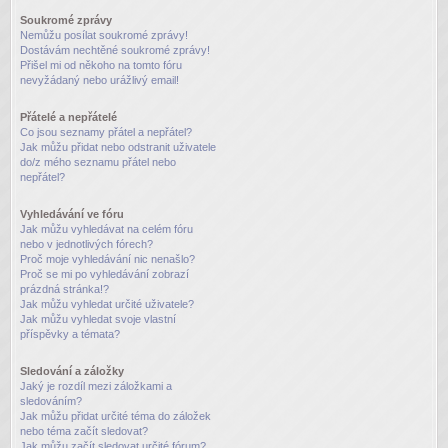
Soukromé zprávy
Nemůžu posílat soukromé zprávy!
Dostávám nechtěné soukromé zprávy!
Přišel mi od někoho na tomto fóru
nevyžádaný nebo urážlivý email!
Přátelé a nepřátelé
Co jsou seznamy přátel a nepřátel?
Jak můžu přidat nebo odstranit uživatele
do/z mého seznamu přátel nebo
nepřátel?
Vyhledávání ve fóru
Jak můžu vyhledávat na celém fóru
nebo v jednotlivých fórech?
Proč moje vyhledávání nic nenašlo?
Proč se mi po vyhledávání zobrazí
prázdná stránka!?
Jak můžu vyhledat určité uživatele?
Jak můžu vyhledat svoje vlastní
příspěvky a témata?
Sledování a záložky
Jaký je rozdíl mezi záložkami a
sledováním?
Jak můžu přidat určité téma do záložek
nebo téma začít sledovat?
Jak můžu začít sledovat určité fórum?