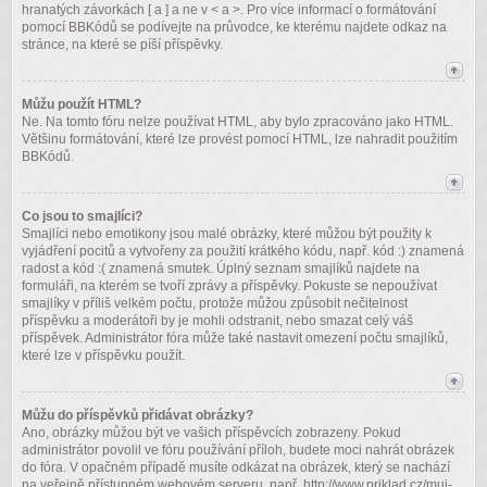
hranatých závorkách [ a ] a ne v < a >. Pro více informací o formátování
pomocí BBKódů se podívejte na průvodce, ke kterému najdete odkaz na
stránce, na které se píší příspěvky.
Můžu použít HTML?
Ne. Na tomto fóru nelze používat HTML, aby bylo zpracováno jako HTML.
Většinu formátování, které lze provést pomocí HTML, lze nahradit použitím
BBKódů.
Co jsou to smajlíci?
Smajlíci nebo emotikony jsou malé obrázky, které můžou být použity k
vyjádření pocitů a vytvořeny za použití krátkého kódu, např. kód :) znamená
radost a kód :( znamená smutek. Úplný seznam smajlíků najdete na
formuláři, na kterém se tvoří zprávy a příspěvky. Pokuste se nepoužívat
smajlíky v příliš velkém počtu, protože můžou způsobit nečitelnost
příspěvku a moderátoři by je mohli odstranit, nebo smazat celý váš
příspěvek. Administrátor fóra může také nastavit omezení počtu smajlíků,
které lze v příspěvku použít.
Můžu do příspěvků přidávat obrázky?
Ano, obrázky můžou být ve vašich příspěvcích zobrazeny. Pokud
administrátor povolil ve fóru používání příloh, budete moci nahrát obrázek
do fóra. V opačném případě musíte odkázat na obrázek, který se nachází
na veřejně přístupném webovém serveru, např. http://www.priklad.cz/muj-