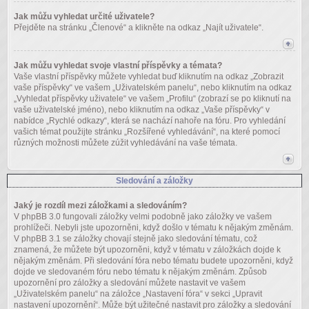
Jak můžu vyhledat určité uživatele?
Přejděte na stránku „Členové“ a klikněte na odkaz „Najít uživatele“.
Jak můžu vyhledat svoje vlastní příspěvky a témata?
Vaše vlastní příspěvky můžete vyhledat buď kliknutím na odkaz „Zobrazit
vaše příspěvky“ ve vašem „Uživatelském panelu“, nebo kliknutím na odkaz
„Vyhledat příspěvky uživatele“ ve vašem „Profilu“ (zobrazí se po kliknutí na
vaše uživatelské jméno), nebo kliknutím na odkaz „Vaše příspěvky“ v
nabídce „Rychlé odkazy“, která se nachází nahoře na fóru. Pro vyhledání
vašich témat použijte stránku „Rozšířené vyhledávání“, na které pomocí
různých možnosti můžete zúžit vyhledávání na vaše témata.
Sledování a záložky
Jaký je rozdíl mezi záložkami a sledováním?
V phpBB 3.0 fungovali záložky velmi podobně jako záložky ve vašem
prohlížeči. Nebyli jste upozorněni, když došlo v tématu k nějakým změnám.
V phpBB 3.1 se záložky chovají stejně jako sledování tématu, což
znamená, že můžete být upozorněni, když v tématu v záložkách dojde k
nějakým změnám. Při sledování fóra nebo tématu budete upozorněni, když
dojde ve sledovaném fóru nebo tématu k nějakým změnám. Způsob
upozornění pro záložky a sledování můžete nastavit ve vašem
„Uživatelském panelu“ na záložce „Nastavení fóra“ v sekci „Upravit
nastavení upozornění“. Může být užitečné nastavit pro záložky a sledování