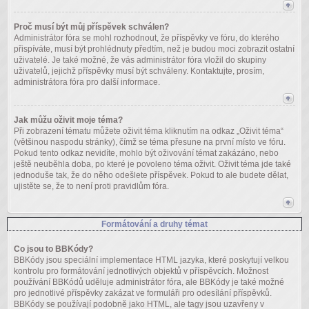
Proč musí být můj příspěvek schválen?
Administrátor fóra se mohl rozhodnout, že příspěvky ve fóru, do kterého
přispíváte, musí být prohlédnuty předtím, než je budou moci zobrazit ostatní
uživatelé. Je také možné, že vás administrátor fóra vložil do skupiny
uživatelů, jejichž příspěvky musí být schváleny. Kontaktujte, prosím,
administrátora fóra pro další informace.
Jak můžu oživit moje téma?
Při zobrazení tématu můžete oživit téma kliknutím na odkaz „Oživit téma“
(většinou naspodu stránky), čímž se téma přesune na první místo ve fóru.
Pokud tento odkaz nevidíte, mohlo být oživování témat zakázáno, nebo
ještě neuběhla doba, po které je povoleno téma oživit. Oživit téma jde také
jednoduše tak, že do něho odešlete příspěvek. Pokud to ale budete dělat,
ujistěte se, že to není proti pravidlům fóra.
Formátování a druhy témat
Co jsou to BBKódy?
BBKódy jsou speciální implementace HTML jazyka, které poskytují velkou
kontrolu pro formátování jednotlivých objektů v příspěvcích. Možnost
používání BBKódů uděluje administrátor fóra, ale BBKódy je také možné
pro jednotlivé příspěvky zakázat ve formuláři pro odesílání příspěvků.
BBKódy se používají podobně jako HTML, ale tagy jsou uzavřeny v