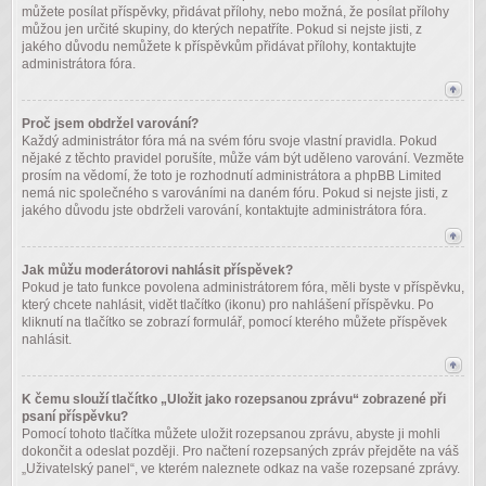
můžete posílat příspěvky, přidávat přílohy, nebo možná, že posílat přílohy
můžou jen určité skupiny, do kterých nepatříte. Pokud si nejste jisti, z
jakého důvodu nemůžete k příspěvkům přidávat přílohy, kontaktujte
administrátora fóra.
Proč jsem obdržel varování?
Každý administrátor fóra má na svém fóru svoje vlastní pravidla. Pokud
nějaké z těchto pravidel porušíte, může vám být uděleno varování. Vezměte
prosím na vědomí, že toto je rozhodnutí administrátora a phpBB Limited
nemá nic společného s varováními na daném fóru. Pokud si nejste jisti, z
jakého důvodu jste obdrželi varování, kontaktujte administrátora fóra.
Jak můžu moderátorovi nahlásit příspěvek?
Pokud je tato funkce povolena administrátorem fóra, měli byste v příspěvku,
který chcete nahlásit, vidět tlačítko (ikonu) pro nahlášení příspěvku. Po
kliknutí na tlačítko se zobrazí formulář, pomocí kterého můžete příspěvek
nahlásit.
K čemu slouží tlačítko „Uložit jako rozepsanou zprávu“ zobrazené při
psaní příspěvku?
Pomocí tohoto tlačítka můžete uložit rozepsanou zprávu, abyste ji mohli
dokončit a odeslat později. Pro načtení rozepsaných zpráv přejděte na váš
„Uživatelský panel“, ve kterém naleznete odkaz na vaše rozepsané zprávy.