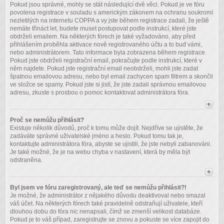
Pokud jsou správné, mohly se stát následující dvě věci. Pokud je ve fóru
povolena registrace v souladu s americkým zákonem na ochranu soukromí
nezletilých na internetu COPPA a vy jste během registrace zadali, že ještě
nemáte třináct let, budete muset postupovat podle instrukcí, které jste
obdrželi emailem. Na některých fórech je také vyžadováno, aby před
přihlášením proběhla aktivace nově registrovaného účtu a to buď vámi,
nebo administrátorem. Tato informace byla zobrazena během registrace.
Pokud jste obdrželi registrační email, pokračujte podle instrukcí, které v
něm najdete. Pokud jste registrační email neobdrželi, mohli jste zadat
špatnou emailovou adresu, nebo byl email zachycen spam filtrem a skončil
ve složce se spamy. Pokud jste si jistí, že jste zadali správnou emailovou
adresu, zkuste s prosbou o pomoc kontaktovat administrátora fóra.
Proč se nemůžu přihlásit?
Existuje několik důvodů, proč k tomu může dojít. Nejdříve se ujistěte, že
zadáváte správné uživatelské jméno a heslo. Pokud tomu tak je,
kontaktujte administrátora fóra, abyste se ujistili, že jste nebyli zabanováni.
Je také možné, že je na webu chyba v nastavení, která by měla být
odstraněna.
Byl jsem ve fóru zaregistrovaný, ale teď se nemůžu přihlásit?!
Je možné, že administrátor z nějakého důvodu deaktivoval nebo smazal
váš účet. Na některých fórech také pravidelně odstraňují uživatele, kteří
dlouhou dobu do fóra nic nenapsali, čímž se zmenší velikost databáze.
Pokud je to váš případ, zaregistrujte se znovu a pokuste se více zapojit do