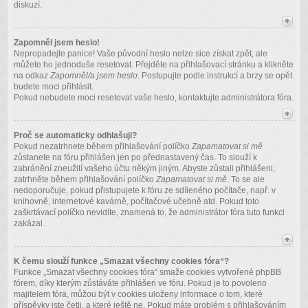
diskuzí.
Zapomněl jsem heslo!
Nepropadejte panice! Vaše původní heslo nelze sice získat zpět, ale
můžete ho jednoduše resetovat. Přejděte na přihlašovací stránku a klikněte
na odkaz
Zapomněl/a jsem heslo
. Postupujte podle instrukcí a brzy se opět
budete moci přihlásit.
Pokud nebudete moci resetovat vaše heslo, kontaktujte administrátora fóra.
Proč se automaticky odhlašuji?
Pokud nezatrhnete během přihlašování políčko
Zapamatovat si mě
zůstanete na fóru přihlášen jen po přednastavený čas. To slouží k
zabránění zneužití vašeho účtu někým jiným. Abyste zůstali přihlášeni,
zatrhněte během přihlašování políčko
Zapamatovat si mě
. To se ale
nedoporučuje, pokud přistupujete k fóru ze sdíleného počítače, např. v
knihovně, internetové kavárně, počítačové učebně atd. Pokud toto
zaškrtávací políčko nevidíte, znamená to, že administrátor fóra tuto funkci
zakázal.
K čemu slouží funkce „Smazat všechny cookies fóra“?
Funkce „Smazat všechny cookies fóra“ smaže cookies vytvořené phpBB
fórem, díky kterým zůstáváte přihlášen ve fóru. Pokud je to povoleno
majitelem fóra, můžou být v cookies uloženy informace o tom, které
příspěvky jste četli, a které ještě ne. Pokud máte problém s přihlašováním