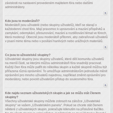
závislosti na nastavení provedeném majitelem fóra nebo dalšími
administrátory.
Kdo jsou to moderátoři?
Moderátoři jsou uživatelé (nebo skupiny uživatelů), kteří se starají o
každodenní chod fóra. Mají pravomoc k upravování a mazání příspěvků a
zamykání, odemykání, přesunování, mazání a rozdělování témat ve fórech,
která moderují. Obecně jsou moderátoři přítomni, aby zabraňovali uživatelů
v psaní mimo téma nebo v posílání hanlivých nebo urážlivých materiálů.
Co jsou to uživatelské skupiny?
Uživatelské skupiny jsou skupiny uživatelů, které dělí komunitu uživatelů
na menší části, se kterými můžou administrátoři fóra snadněji pracovat.
Každý člen fóra může patřit do několika skupin a každé skupině můžou být
přiřazena různá oprávnění. To umožňuje administrátorům jednoduše měnit
oprávnění pro mnoho uživatelů najednou, například změnit oprávnění pro
moderátory, nebo povolit uživatelům přístup do soukromého fóra.
Kde najdu seznam uživatelských skupin a jak se můžu stát členem
skupiny?
Všechny uživatelské skupiny můžete zobrazit na záložce „Uživatelské
skupiny“ ve vašem „Uživatelském panelu“. Pokud se chcete stát členem
některé z uživatelských skupin, pokračujte kliknutím na příslušné tlačítko.