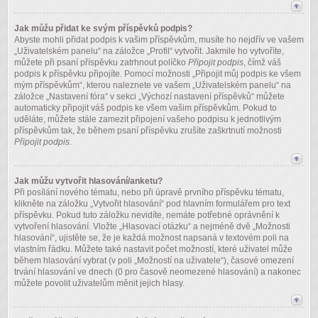
Jak můžu přidat ke svým příspěvků podpis?
Abyste mohli přidat podpis k vašim příspěvkům, musíte ho nejdřív ve vašem
„Uživatelském panelu“ na záložce „Profil“ vytvořit. Jakmile ho vytvoříte,
můžete při psaní příspěvku zatrhnout políčko
Připojit podpis
, čímž váš
podpis k příspěvku připojíte. Pomocí možnosti „Připojit můj podpis ke všem
mým příspěvkům“, kterou naleznete ve vašem „Uživatelském panelu“ na
záložce „Nastavení fóra“ v sekci „Výchozí nastavení příspěvků“ můžete
automaticky připojit váš podpis ke všem vašim příspěvkům. Pokud to
uděláte, můžete stále zamezit připojení vašeho podpisu k jednotlivým
příspěvkům tak, že během psaní příspěvku zrušíte zaškrtnutí možnosti
Připojit podpis
.
Jak můžu vytvořit hlasování/anketu?
Při posílání nového tématu, nebo při úpravě prvního příspěvku tématu,
klikněte na záložku „Vytvořit hlasování“ pod hlavním formulářem pro text
příspěvku. Pokud tuto záložku nevidíte, nemáte potřebné oprávnění k
vytvoření hlasování. Vložte „Hlasovací otázku“ a nejméně dvě „Možnosti
hlasování“, ujistěte se, že je každá možnost napsaná v textovém poli na
vlastním řádku. Můžete také nastavit počet možností, které uživatel může
během hlasování vybrat (v poli „Možností na uživatele“), časové omezení
trvání hlasování ve dnech (0 pro časově neomezené hlasování) a nakonec
můžete povolit uživatelům měnit jejich hlasy.