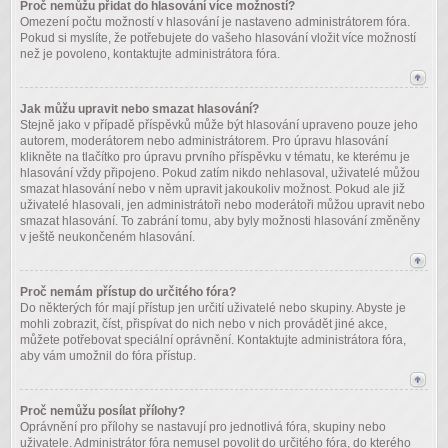
Proč nemůžu přidat do hlasování více možností?
Omezení počtu možností v hlasování je nastaveno administrátorem fóra.
Pokud si myslíte, že potřebujete do vašeho hlasování vložit více možností
než je povoleno, kontaktujte administrátora fóra.
Jak můžu upravit nebo smazat hlasování?
Stejně jako v případě příspěvků může být hlasování upraveno pouze jeho
autorem, moderátorem nebo administrátorem. Pro úpravu hlasování
klikněte na tlačítko pro úpravu prvního příspěvku v tématu, ke kterému je
hlasování vždy připojeno. Pokud zatím nikdo nehlasoval, uživatelé můžou
smazat hlasování nebo v něm upravit jakoukoliv možnost. Pokud ale již
uživatelé hlasovali, jen administrátoři nebo moderátoři můžou upravit nebo
smazat hlasování. To zabrání tomu, aby byly možnosti hlasování změněny
v ještě neukončeném hlasování.
Proč nemám přístup do určitého fóra?
Do některých fór mají přístup jen určití uživatelé nebo skupiny. Abyste je
mohli zobrazit, číst, přispívat do nich nebo v nich provádět jiné akce,
můžete potřebovat speciální oprávnění. Kontaktujte administrátora fóra,
aby vám umožnil do fóra přístup.
Proč nemůžu posílat přílohy?
Oprávnění pro přílohy se nastavují pro jednotlivá fóra, skupiny nebo
uživatele. Administrátor fóra nemusel povolit do určitého fóra, do kterého