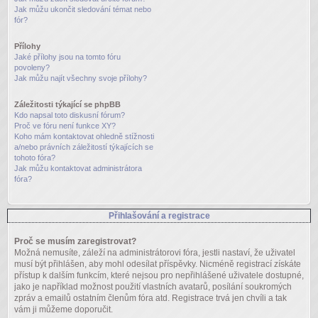
Jak můžu ukončit sledování témat nebo
fór?
Přílohy
Jaké přílohy jsou na tomto fóru
povoleny?
Jak můžu najít všechny svoje přílohy?
Záležitosti týkající se phpBB
Kdo napsal toto diskusní fórum?
Proč ve fóru není funkce XY?
Koho mám kontaktovat ohledně stížnosti
a/nebo právních záležitostí týkajících se
tohoto fóra?
Jak můžu kontaktovat administrátora
fóra?
Přihlašování a registrace
Proč se musím zaregistrovat?
Možná nemusíte, záleží na administrátorovi fóra, jestli nastaví, že uživatel
musí být přihlášen, aby mohl odesílat příspěvky. Nicméně registrací získáte
přístup k dalším funkcím, které nejsou pro nepřihlášené uživatele dostupné,
jako je například možnost použití vlastních avatarů, posílání soukromých
zpráv a emailů ostatním členům fóra atd. Registrace trvá jen chvíli a tak
vám ji můžeme doporučit.