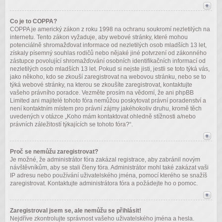
Co je to COPPA?
COPPA je americký zákon z roku 1998 na ochranu soukromí nezletilých na
internetu. Tento zákon vyžaduje, aby webové stránky, které mohou
potenciálně shromažďovat informace od nezletilých osob mladších 13 let,
získaly písemný souhlas rodičů nebo nějaké jiné potvrzení od zákonného
zástupce povolující shromažďování osobních identifikačních informací od
nezletilých osob mladších 13 let. Pokud si nejste jisti, jestli se toto týká vás,
jako někoho, kdo se zkouší zaregistrovat na webovou stránku, nebo se to
týká webové stránky, na kterou se zkoušíte zaregistrovat, kontaktujte
vašeho právního poradce. Vezměte prosím na vědomí, že ani phpBB
Limited ani majitelé tohoto fóra nemůžou poskytovat právní poradenství a
není kontaktním místem pro právní zájmy jakéhokoliv druhu, kromě těch
uvedených v otázce „Koho mám kontaktovat ohledně stížnosti a/nebo
právních záležitostí týkajících se tohoto fóra?“.
Proč se nemůžu zaregistrovat?
Je možné, že administrátor fóra zakázal registrace, aby zabránil novým
návštěvníkům, aby se stali členy fóra. Administrátor mohl také zakázat vaši
IP adresu nebo používání uživatelského jména, pomocí kterého se snažíš
zaregistrovat. Kontaktujte administrátora fóra a požádejte ho o pomoc.
Zaregistroval jsem se, ale nemůžu se přihlásit!
Nejdříve zkontrolujte správnost vašeho uživatelského jména a hesla.