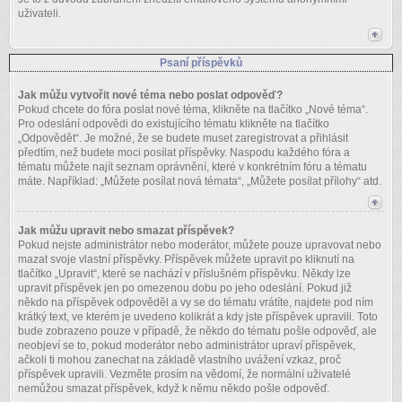
uživateli.
Psaní příspěvků
Jak můžu vytvořit nové téma nebo poslat odpověď?
Pokud chcete do fóra poslat nové téma, klikněte na tlačítko „Nové téma“.
Pro odeslání odpovědi do existujícího tématu klikněte na tlačítko
„Odpovědět“. Je možné, že se budete muset zaregistrovat a přihlásit
předtím, než budete moci posílat příspěvky. Naspodu každého fóra a
tématu můžete najít seznam oprávnění, které v konkrétním fóru a tématu
máte. Například: „Můžete posílat nová témata“, „Můžete posílat přílohy“ atd.
Jak můžu upravit nebo smazat příspěvek?
Pokud nejste administrátor nebo moderátor, můžete pouze upravovat nebo
mazat svoje vlastní příspěvky. Příspěvek můžete upravit po kliknutí na
tlačítko „Upravit“, které se nachází v příslušném příspěvku. Někdy lze
upravit příspěvek jen po omezenou dobu po jeho odeslání. Pokud již
někdo na příspěvek odpověděl a vy se do tématu vrátíte, najdete pod ním
krátký text, ve kterém je uvedeno kolikrát a kdy jste příspěvek upravili. Toto
bude zobrazeno pouze v případě, že někdo do tématu pošle odpověď, ale
neobjeví se to, pokud moderátor nebo administrátor upraví příspěvek,
ačkoli ti mohou zanechat na základě vlastního uvážení vzkaz, proč
příspěvek upravili. Vezměte prosím na vědomí, že normální uživatelé
nemůžou smazat příspěvek, když k němu někdo pošle odpověď.