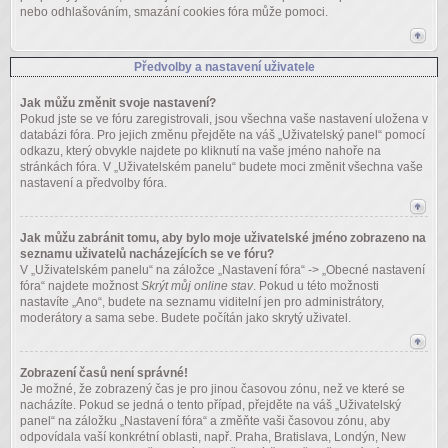
nebo odhlašováním, smazání cookies fóra může pomoci.
Předvolby a nastavení uživatele
Jak můžu změnit svoje nastavení?
Pokud jste se ve fóru zaregistrovali, jsou všechna vaše nastavení uložena v
databázi fóra. Pro jejich změnu přejděte na váš „Uživatelský panel“ pomocí
odkazu, který obvykle najdete po kliknutí na vaše jméno nahoře na
stránkách fóra. V „Uživatelském panelu“ budete moci změnit všechna vaše
nastavení a předvolby fóra.
Jak můžu zabránit tomu, aby bylo moje uživatelské jméno zobrazeno na
seznamu uživatelů nacházejících se ve fóru?
V „Uživatelském panelu“ na záložce „Nastavení fóra“ -> „Obecné nastavení
fóra“ najdete možnost
Skrýt můj online stav
. Pokud u této možnosti
nastavíte „Ano“, budete na seznamu viditelní jen pro administrátory,
moderátory a sama sebe. Budete počítán jako skrytý uživatel.
Zobrazení časů není správné!
Je možné, že zobrazený čas je pro jinou časovou zónu, než ve které se
nacházíte. Pokud se jedná o tento případ, přejděte na váš „Uživatelský
panel“ na záložku „Nastavení fóra“ a změňte vaši časovou zónu, aby
odpovídala vaší konkrétní oblasti, např. Praha, Bratislava, Londýn, New