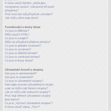
K čemu slouží tlačítko „Uložit jako
rozepsanou zprávu“ zobrazené při psaní
příspěvku?
Proč musí být můj příspěvek schválen?
Jak můžu oživit moje téma?
Formátování a druhy témat
Co jsou to BBKódy?
Můžu použít HTML?
Co jsou to smajlíci?
Můžu do příspěvků přidávat obrázky?
Co jsou to globální oznámení?
Co jsou to oznámení?
Co jsou to důležitá témata?
Co jsou to zamknutá témata?
Co jsou to ikony témat?
Uživatelské úrovně a skupiny
Kdo jsou to administrátoři?
Kdo jsou to moderátoři?
Co jsou to uživatelské skupiny?
Kde najdu seznam uživatelských skupin
a jak se můžu stát členem skupiny?
Jak se můžu stát vedoucím skupiny?
Proč mají některé uživatelské skupiny
jinou barvu?
Co je to „Výchozí uživatelská skupina“?
K čemu slouží odkaz „Tým“?