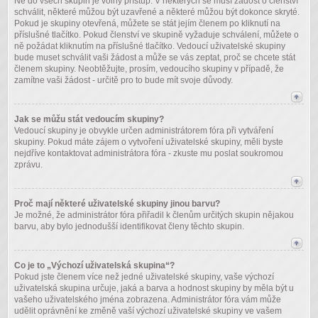
Ne do všech skupin je volný přístup. V některých se musí žádost o členství
schválit, některé můžou být uzavřené a některé můžou být dokonce skryté.
Pokud je skupiny otevřená, můžete se stát jejím členem po kliknutí na
příslušné tlačítko. Pokud členství ve skupině vyžaduje schválení, můžete o
ně požádat kliknutím na příslušné tlačítko. Vedoucí uživatelské skupiny
bude muset schválit vaši žádost a může se vás zeptat, proč se chcete stát
členem skupiny. Neobtěžujte, prosím, vedoucího skupiny v případě, že
zamítne vaši žádost - určitě pro to bude mít svoje důvody.
Jak se můžu stát vedoucím skupiny?
Vedoucí skupiny je obvykle určen administrátorem fóra při vytváření
skupiny. Pokud máte zájem o vytvoření uživatelské skupiny, měli byste
nejdříve kontaktovat administrátora fóra - zkuste mu poslat soukromou
zprávu.
Proč mají některé uživatelské skupiny jinou barvu?
Je možné, že administrátor fóra přiřadil k členům určitých skupin nějakou
barvu, aby bylo jednodušší identifikovat členy těchto skupin.
Co je to „Výchozí uživatelská skupina“?
Pokud jste členem více než jedné uživatelské skupiny, vaše výchozí
uživatelská skupina určuje, jaká a barva a hodnost skupiny by měla být u
vašeho uživatelského jména zobrazena. Administrátor fóra vám může
udělit oprávnění ke změně vaší výchozí uživatelské skupiny ve vašem