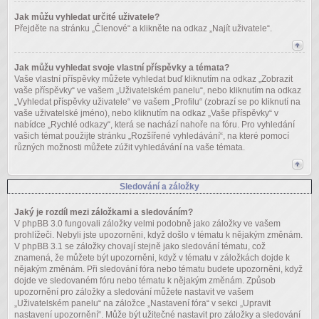
Jak můžu vyhledat určité uživatele?
Přejděte na stránku „Členové“ a klikněte na odkaz „Najít uživatele“.
Jak můžu vyhledat svoje vlastní příspěvky a témata?
Vaše vlastní příspěvky můžete vyhledat buď kliknutím na odkaz „Zobrazit
vaše příspěvky“ ve vašem „Uživatelském panelu“, nebo kliknutím na odkaz
„Vyhledat příspěvky uživatele“ ve vašem „Profilu“ (zobrazí se po kliknutí na
vaše uživatelské jméno), nebo kliknutím na odkaz „Vaše příspěvky“ v
nabídce „Rychlé odkazy“, která se nachází nahoře na fóru. Pro vyhledání
vašich témat použijte stránku „Rozšířené vyhledávání“, na které pomocí
různých možnosti můžete zúžit vyhledávání na vaše témata.
Sledování a záložky
Jaký je rozdíl mezi záložkami a sledováním?
V phpBB 3.0 fungovali záložky velmi podobně jako záložky ve vašem
prohlížeči. Nebyli jste upozorněni, když došlo v tématu k nějakým změnám.
V phpBB 3.1 se záložky chovají stejně jako sledování tématu, což
znamená, že můžete být upozorněni, když v tématu v záložkách dojde k
nějakým změnám. Při sledování fóra nebo tématu budete upozorněni, když
dojde ve sledovaném fóru nebo tématu k nějakým změnám. Způsob
upozornění pro záložky a sledování můžete nastavit ve vašem
„Uživatelském panelu“ na záložce „Nastavení fóra“ v sekci „Upravit
nastavení upozornění“. Může být užitečné nastavit pro záložky a sledování