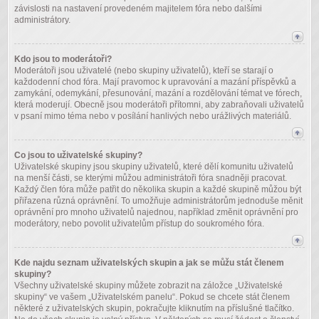
závislosti na nastavení provedeném majitelem fóra nebo dalšími
administrátory.
Kdo jsou to moderátoři?
Moderátoři jsou uživatelé (nebo skupiny uživatelů), kteří se starají o
každodenní chod fóra. Mají pravomoc k upravování a mazání příspěvků a
zamykání, odemykání, přesunování, mazání a rozdělování témat ve fórech,
která moderují. Obecně jsou moderátoři přítomni, aby zabraňovali uživatelů
v psaní mimo téma nebo v posílání hanlivých nebo urážlivých materiálů.
Co jsou to uživatelské skupiny?
Uživatelské skupiny jsou skupiny uživatelů, které dělí komunitu uživatelů
na menší části, se kterými můžou administrátoři fóra snadněji pracovat.
Každý člen fóra může patřit do několika skupin a každé skupině můžou být
přiřazena různá oprávnění. To umožňuje administrátorům jednoduše měnit
oprávnění pro mnoho uživatelů najednou, například změnit oprávnění pro
moderátory, nebo povolit uživatelům přístup do soukromého fóra.
Kde najdu seznam uživatelských skupin a jak se můžu stát členem
skupiny?
Všechny uživatelské skupiny můžete zobrazit na záložce „Uživatelské
skupiny“ ve vašem „Uživatelském panelu“. Pokud se chcete stát členem
některé z uživatelských skupin, pokračujte kliknutím na příslušné tlačítko.