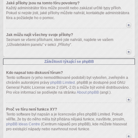
Jaké přílohy jsou na tomto fóru povoleny?
Každý administrátor fóra může povolit nebo zakázat určité typy příloh.
Pokud si nejste jisti, jaké přílohy můžete nahrát, kontaktujte administrátora
fóra a požádejte ho o pomoc.
Jak můžu najít všechny svoje přílohy?
Seznam se všemi přílohami, které jste nahráli, najdete ve vašem
„Uživatelském panelu“ v sekci „Přílohy“.
Záležitosti týkající se phpBB
Kdo napsal toto diskusní fórum?
Tento software (v jeho nemodifikované podobě) byl vytvořen, zveřejněn a
chráněn autorskými právy
phpBB Limited
. phpBB je dostupné pod GNU
General Public License verze 2 (GPL-2.0) a může být volně distribuováno.
Pro více informací se podívejte na stránku
About phpBB
(angl.).
Proč ve fóru není funkce XY?
Tento software byl napsán a je licencován přes phpBB Limited. Pokud
věříte, že by do něho měla být přidána nějaká funkce, navštivte, prosím,
phpBB Ideas Centre
(Centrum nápadů pro phpBB), kde můžete hlasovat
pro existující nápady nebo navrhnout nové funkce.