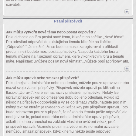
uživateli.
Psaní příspěvků
Jak můžu vytvořit nové téma nebo poslat odpověď?
Pokud chcete do fóra poslat nové téma, klikněte na tlačítko „Nové téma“.
Pro odeslání odpovědi do existujícího tématu klikněte na tlačítko
„Odpovědět“. Je možné, že se budete muset zaregistrovat a přihlásit
předtím, než budete moci posílat příspěvky. Naspodu každého fóra a
tématu můžete najít seznam oprávnění, které v konkrétním fóru a tématu
máte. Například: „Můžete posílat nová témata“, „Můžete posílat přílohy“ atd.
Jak můžu upravit nebo smazat příspěvek?
Pokud nejste administrátor nebo moderátor, můžete pouze upravovat nebo
mazat svoje vlastní příspěvky. Příspěvek můžete upravit po kliknutí na
tlačítko „Upravit“, které se nachází v příslušném příspěvku. Někdy lze
upravit příspěvek jen po omezenou dobu po jeho odeslání. Pokud již
někdo na příspěvek odpověděl a vy se do tématu vrátíte, najdete pod ním
krátký text, ve kterém je uvedeno kolikrát a kdy jste příspěvek upravili. Toto
bude zobrazeno pouze v případě, že někdo do tématu pošle odpověď, ale
neobjeví se to, pokud moderátor nebo administrátor upraví příspěvek,
ačkoli ti mohou zanechat na základě vlastního uvážení vzkaz, proč
příspěvek upravili. Vezměte prosím na vědomí, že normální uživatelé
nemůžou smazat příspěvek, když k němu někdo pošle odpověď.