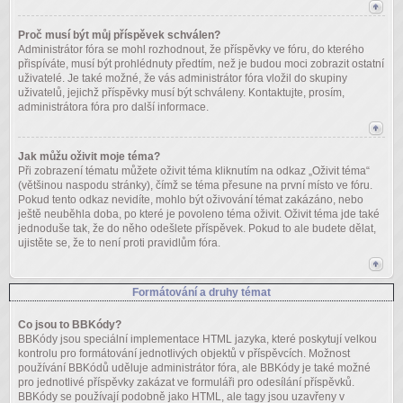
Proč musí být můj příspěvek schválen?
Administrátor fóra se mohl rozhodnout, že příspěvky ve fóru, do kterého
přispíváte, musí být prohlédnuty předtím, než je budou moci zobrazit ostatní
uživatelé. Je také možné, že vás administrátor fóra vložil do skupiny
uživatelů, jejichž příspěvky musí být schváleny. Kontaktujte, prosím,
administrátora fóra pro další informace.
Jak můžu oživit moje téma?
Při zobrazení tématu můžete oživit téma kliknutím na odkaz „Oživit téma“
(většinou naspodu stránky), čímž se téma přesune na první místo ve fóru.
Pokud tento odkaz nevidíte, mohlo být oživování témat zakázáno, nebo
ještě neuběhla doba, po které je povoleno téma oživit. Oživit téma jde také
jednoduše tak, že do něho odešlete příspěvek. Pokud to ale budete dělat,
ujistěte se, že to není proti pravidlům fóra.
Formátování a druhy témat
Co jsou to BBKódy?
BBKódy jsou speciální implementace HTML jazyka, které poskytují velkou
kontrolu pro formátování jednotlivých objektů v příspěvcích. Možnost
používání BBKódů uděluje administrátor fóra, ale BBKódy je také možné
pro jednotlivé příspěvky zakázat ve formuláři pro odesílání příspěvků.
BBKódy se používají podobně jako HTML, ale tagy jsou uzavřeny v