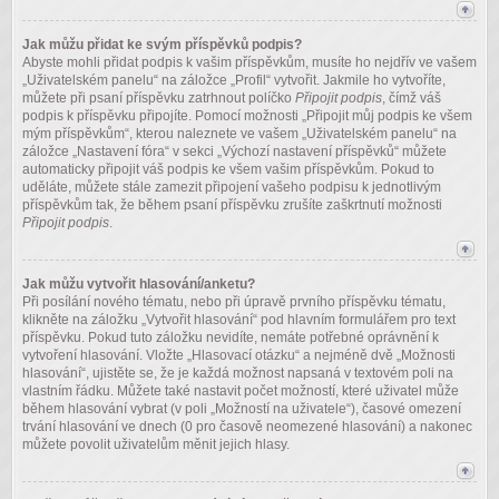
Jak můžu přidat ke svým příspěvků podpis?
Abyste mohli přidat podpis k vašim příspěvkům, musíte ho nejdřív ve vašem
„Uživatelském panelu“ na záložce „Profil“ vytvořit. Jakmile ho vytvoříte,
můžete při psaní příspěvku zatrhnout políčko
Připojit podpis
, čímž váš
podpis k příspěvku připojíte. Pomocí možnosti „Připojit můj podpis ke všem
mým příspěvkům“, kterou naleznete ve vašem „Uživatelském panelu“ na
záložce „Nastavení fóra“ v sekci „Výchozí nastavení příspěvků“ můžete
automaticky připojit váš podpis ke všem vašim příspěvkům. Pokud to
uděláte, můžete stále zamezit připojení vašeho podpisu k jednotlivým
příspěvkům tak, že během psaní příspěvku zrušíte zaškrtnutí možnosti
Připojit podpis
.
Jak můžu vytvořit hlasování/anketu?
Při posílání nového tématu, nebo při úpravě prvního příspěvku tématu,
klikněte na záložku „Vytvořit hlasování“ pod hlavním formulářem pro text
příspěvku. Pokud tuto záložku nevidíte, nemáte potřebné oprávnění k
vytvoření hlasování. Vložte „Hlasovací otázku“ a nejméně dvě „Možnosti
hlasování“, ujistěte se, že je každá možnost napsaná v textovém poli na
vlastním řádku. Můžete také nastavit počet možností, které uživatel může
během hlasování vybrat (v poli „Možností na uživatele“), časové omezení
trvání hlasování ve dnech (0 pro časově neomezené hlasování) a nakonec
můžete povolit uživatelům měnit jejich hlasy.