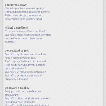
Soukromé zprávy
Nemůžu posílat soukromé zprávy!
Dostávám nechtěné soukromé zprávy!
Přišel mi od někoho na tomto fóru
nevyžádaný nebo urážlivý email!
Přátelé a nepřátelé
Co jsou seznamy přátel a nepřátel?
Jak můžu přidat nebo odstranit uživatele
do/z mého seznamu přátel nebo
nepřátel?
Vyhledávání ve fóru
Jak můžu vyhledávat na celém fóru
nebo v jednotlivých fórech?
Proč moje vyhledávání nic nenašlo?
Proč se mi po vyhledávání zobrazí
prázdná stránka!?
Jak můžu vyhledat určité uživatele?
Jak můžu vyhledat svoje vlastní
příspěvky a témata?
Sledování a záložky
Jaký je rozdíl mezi záložkami a
sledováním?
Jak můžu přidat určité téma do záložek
nebo téma začít sledovat?
Jak můžu začít sledovat určité fórum?