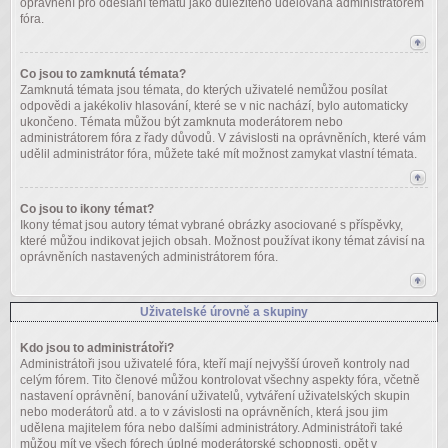
oprávnění pro odeslání tématu jako důležitého udělována administrátorem
fóra.
Co jsou to zamknutá témata?
Zamknutá témata jsou témata, do kterých uživatelé nemůžou posílat
odpovědi a jakékoliv hlasování, které se v nic nachází, bylo automaticky
ukončeno. Témata můžou být zamknuta moderátorem nebo
administrátorem fóra z řady důvodů. V závislosti na oprávněních, které vám
udělil administrátor fóra, můžete také mít možnost zamykat vlastní témata.
Co jsou to ikony témat?
Ikony témat jsou autory témat vybrané obrázky asociované s příspěvky,
které můžou indikovat jejich obsah. Možnost používat ikony témat závisí na
oprávněních nastavených administrátorem fóra.
Uživatelské úrovně a skupiny
Kdo jsou to administrátoři?
Administrátoři jsou uživatelé fóra, kteří mají nejvyšší úroveň kontroly nad
celým fórem. Tito členové můžou kontrolovat všechny aspekty fóra, včetně
nastavení oprávnění, banování uživatelů, vytváření uživatelských skupin
nebo moderátorů atd. a to v závislosti na oprávněních, která jsou jim
udělena majitelem fóra nebo dalšími administrátory. Administrátoři také
můžou mít ve všech fórech úplné moderátorské schopnosti, opět v