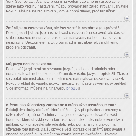
York, Sydney atd. Vezměte prosím na vědomí, že změnu časové zóny,
stejně jako většinu nastavení, můžou provádět jen zaregistrovaní uživatelé.
Pokud ještě nejste registrováni, toto je dobrý důvod, proč tak učinit.
Změnil jsem časovou zónu, ale čas se stále nezobrazuje správně!
Pokud jste si jisti, že jste nastavili vaši časovou zónu správně, ale čas se
stále zobrazuje nesprávně, pak je čas nastavený na hodinách serveru
nesprávný. Upozorněte na to, prosím, administrátora, aby mohl tento
problém odstranit.
Můj jazyk není na seznamu!
Pokud váš jazyk není na seznamu jazyků, tak ho buď administrátor
nenainstaloval, nebo nikdo toto fórum do vašeho jazyka nepřeložil. Zkuste
se zeptat administrátora fóra, jestli může nainstalovat požadovaný jazyk.
Pokud překlad do vašeho jazyku neexistuje, můžete vytvořit nový překlad.
Více informací můžete najít na webu
phpBB
®.
K čemu slouží obrázky zobrazené u mého uživatelského jména?
Existují dva druhy obrázků, které můžou být v příspěvcích zobrazeny u
uživatelského jména. Jedním z nich jsou obrázky asociované s vaší
hodností, které obvykle vypadají jako hvězdičky, tečky nebo čtverečky a
indikují, kolik příspěvků jste odeslali, nebo pomáhají určit jakou mají
uživatelé fóra funkci. Další, obvykle větší obrázek, je známý jako avatar a
obecně se jedná o unikátní nebo osobní obrázek každého uživatele.