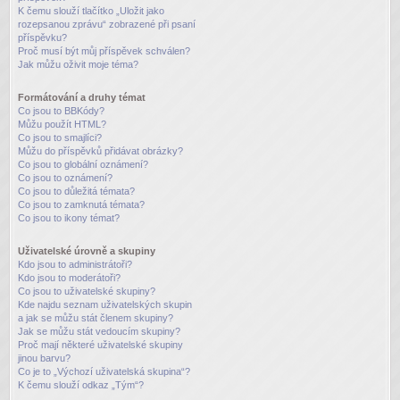
K čemu slouží tlačítko „Uložit jako
rozepsanou zprávu“ zobrazené při psaní
příspěvku?
Proč musí být můj příspěvek schválen?
Jak můžu oživit moje téma?
Formátování a druhy témat
Co jsou to BBKódy?
Můžu použít HTML?
Co jsou to smajlíci?
Můžu do příspěvků přidávat obrázky?
Co jsou to globální oznámení?
Co jsou to oznámení?
Co jsou to důležitá témata?
Co jsou to zamknutá témata?
Co jsou to ikony témat?
Uživatelské úrovně a skupiny
Kdo jsou to administrátoři?
Kdo jsou to moderátoři?
Co jsou to uživatelské skupiny?
Kde najdu seznam uživatelských skupin
a jak se můžu stát členem skupiny?
Jak se můžu stát vedoucím skupiny?
Proč mají některé uživatelské skupiny
jinou barvu?
Co je to „Výchozí uživatelská skupina“?
K čemu slouží odkaz „Tým“?