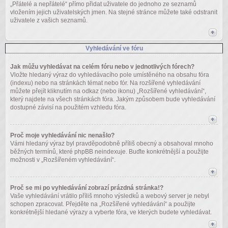
„Přátelé a nepřátelé“ přímo přidat uživatele do jednoho ze seznamů
vložením jejich uživatelských jmen. Na stejné stránce můžete také odstranit
uživatele z vašich seznamů.
Vyhledávání ve fóru
Jak můžu vyhledávat na celém fóru nebo v jednotlivých fórech?
Vložte hledaný výraz do vyhledávacího pole umístěného na obsahu fóra
(indexu) nebo na stránkách témat nebo fór. Na rozšířené vyhledávání
můžete přejít kliknutím na odkaz (nebo ikonu) „Rozšířené vyhledávání“,
který najdete na všech stránkách fóra. Jakým způsobem bude vyhledávání
dostupné závisí na použitém vzhledu fóra.
Proč moje vyhledávání nic nenašlo?
Vámi hledaný výraz byl pravděpodobně příliš obecný a obsahoval mnoho
běžných termínů, které phpBB neindexuje. Buďte konkrétnější a použijte
možnosti v „Rozšířeném vyhledávání“.
Proč se mi po vyhledávání zobrazí prázdná stránka!?
Vaše vyhledávání vrátilo příliš mnoho výsledků a webový server je nebyl
schopen zpracovat. Přejděte na „Rozšířené vyhledávání“ a použijte
konkrétnější hledané výrazy a vyberte fóra, ve kterých budete vyhledávat.