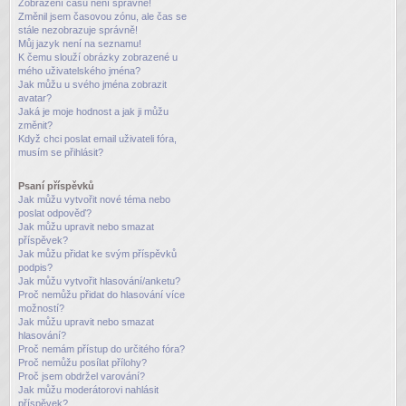
Zobrazení časů není správné!
Změnil jsem časovou zónu, ale čas se
stále nezobrazuje správně!
Můj jazyk není na seznamu!
K čemu slouží obrázky zobrazené u
mého uživatelského jména?
Jak můžu u svého jména zobrazit
avatar?
Jaká je moje hodnost a jak ji můžu
změnit?
Když chci poslat email uživateli fóra,
musím se přihlásit?
Psaní příspěvků
Jak můžu vytvořit nové téma nebo
poslat odpověď?
Jak můžu upravit nebo smazat
příspěvek?
Jak můžu přidat ke svým příspěvků
podpis?
Jak můžu vytvořit hlasování/anketu?
Proč nemůžu přidat do hlasování více
možností?
Jak můžu upravit nebo smazat
hlasování?
Proč nemám přístup do určitého fóra?
Proč nemůžu posílat přílohy?
Proč jsem obdržel varování?
Jak můžu moderátorovi nahlásit
příspěvek?