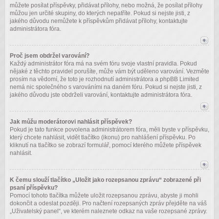
můžete posílat příspěvky, přidávat přílohy, nebo možná, že posílat přílohy
můžou jen určité skupiny, do kterých nepatříte. Pokud si nejste jisti, z
jakého důvodu nemůžete k příspěvkům přidávat přílohy, kontaktujte
administrátora fóra.
Proč jsem obdržel varování?
Každý administrátor fóra má na svém fóru svoje vlastní pravidla. Pokud
nějaké z těchto pravidel porušíte, může vám být uděleno varování. Vezměte
prosím na vědomí, že toto je rozhodnutí administrátora a phpBB Limited
nemá nic společného s varováními na daném fóru. Pokud si nejste jisti, z
jakého důvodu jste obdrželi varování, kontaktujte administrátora fóra.
Jak můžu moderátorovi nahlásit příspěvek?
Pokud je tato funkce povolena administrátorem fóra, měli byste v příspěvku,
který chcete nahlásit, vidět tlačítko (ikonu) pro nahlášení příspěvku. Po
kliknutí na tlačítko se zobrazí formulář, pomocí kterého můžete příspěvek
nahlásit.
K čemu slouží tlačítko „Uložit jako rozepsanou zprávu“ zobrazené při
psaní příspěvku?
Pomocí tohoto tlačítka můžete uložit rozepsanou zprávu, abyste ji mohli
dokončit a odeslat později. Pro načtení rozepsaných zpráv přejděte na váš
„Uživatelský panel“, ve kterém naleznete odkaz na vaše rozepsané zprávy.