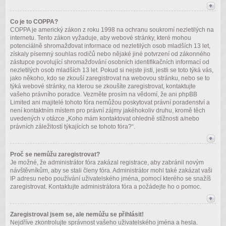
Co je to COPPA?
COPPA je americký zákon z roku 1998 na ochranu soukromí nezletilých na
internetu. Tento zákon vyžaduje, aby webové stránky, které mohou
potenciálně shromažďovat informace od nezletilých osob mladších 13 let,
získaly písemný souhlas rodičů nebo nějaké jiné potvrzení od zákonného
zástupce povolující shromažďování osobních identifikačních informací od
nezletilých osob mladších 13 let. Pokud si nejste jisti, jestli se toto týká vás,
jako někoho, kdo se zkouší zaregistrovat na webovou stránku, nebo se to
týká webové stránky, na kterou se zkoušíte zaregistrovat, kontaktujte
vašeho právního poradce. Vezměte prosím na vědomí, že ani phpBB
Limited ani majitelé tohoto fóra nemůžou poskytovat právní poradenství a
není kontaktním místem pro právní zájmy jakéhokoliv druhu, kromě těch
uvedených v otázce „Koho mám kontaktovat ohledně stížnosti a/nebo
právních záležitostí týkajících se tohoto fóra?“.
Proč se nemůžu zaregistrovat?
Je možné, že administrátor fóra zakázal registrace, aby zabránil novým
návštěvníkům, aby se stali členy fóra. Administrátor mohl také zakázat vaši
IP adresu nebo používání uživatelského jména, pomocí kterého se snažíš
zaregistrovat. Kontaktujte administrátora fóra a požádejte ho o pomoc.
Zaregistroval jsem se, ale nemůžu se přihlásit!
Nejdříve zkontrolujte správnost vašeho uživatelského jména a hesla.