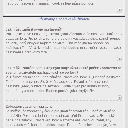
nebo odhlašováním, smazání cookies fóra může pomoci.
Předvolby a nastavení uživatele
Jak můžu změnit svoje nastavení?
Pokud jste se ve fóru zaregistrovali, jsou všechna vaše nastavení uložena v
databázi fóra. Pro jejich změnu přejděte na váš „Uživatelský panel“ pomocí
odkazu, který obvykle najdete po kliknutí na vaše jméno nahoře na
stránkách fóra. V „Uživatelském panelu“ budete moci změnit všechna vaše
nastavení a předvolby fóra.
Jak můžu zabránit tomu, aby bylo moje uživatelské jméno zobrazeno na
seznamu uživatelů nacházejících se ve fóru?
V „Uživatelském panelu“ na záložce „Nastavení fóra“ -> „Obecné nastavení
fóra“ najdete možnost
Skrýt můj online stav
. Pokud u této možnosti
nastavíte „Ano“, budete na seznamu viditelní jen pro administrátory,
moderátory a sama sebe. Budete počítán jako skrytý uživatel.
Zobrazení časů není správné!
Je možné, že zobrazený čas je pro jinou časovou zónu, než ve které se
nacházíte. Pokud se jedná o tento případ, přejděte na váš „Uživatelský
panel“ na záložku „Nastavení fóra“ a změňte vaši časovou zónu, aby
odpovídala vaší konkrétní oblasti, např. Praha, Bratislava, Londýn, New