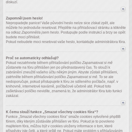
diskuzí.
Zapomněl jsem heslo!
Nepropadejte panice! Vaše původní heslo nelze sice získat zpět, ale
můžete ho jednoduše resetovat. Přejděte na přihlašovací stránku a klikněte
na odkaz
Zapomněl/a jsem heslo
. Postupujte podle instrukcí a brzy se opět
budete moci přihlásit.
Pokud nebudete moci resetovat vaše heslo, kontaktujte administrátora fóra.
Proč se automaticky odhlašuji?
Pokud nezatrhnete během přihlašování políčko
Zapamatovat si mě
zůstanete na fóru přihlášen jen po přednastavený čas. To slouží k
zabránění zneužití vašeho účtu někým jiným. Abyste zůstali přihlášeni,
zatrhněte během přihlašování políčko
Zapamatovat si mě
. To se ale
nedoporučuje, pokud přistupujete k fóru ze sdíleného počítače, např. v
knihovně, internetové kavárně, počítačové učebně atd. Pokud toto
zaškrtávací políčko nevidíte, znamená to, že administrátor fóra tuto funkci
zakázal.
K čemu slouží funkce „Smazat všechny cookies fóra“?
Funkce „Smazat všechny cookies fóra“ smaže cookies vytvořené phpBB
fórem, díky kterým zůstáváte přihlášen ve fóru. Pokud je to povoleno
majitelem fóra, můžou být v cookies uloženy informace o tom, které
příspěvky jste četli, a které ještě ne. Pokud máte problém s přihlašováním