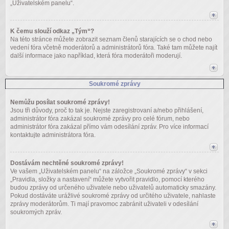
„Uživatelském panelu“.
K čemu slouží odkaz „Tým“?
Na této stránce můžete zobrazit seznam členů starajících se o chod nebo
vedení fóra včetně moderátorů a administrátorů fóra. Také tam můžete najít
další informace jako například, která fóra moderátoři moderují.
Soukromé zprávy
Nemůžu posílat soukromé zprávy!
Jsou tři důvody, proč to tak je. Nejste zaregistrovaní a/nebo přihlášení,
administrátor fóra zakázal soukromé zprávy pro celé fórum, nebo
administrátor fóra zakázal přímo vám odesílání zpráv. Pro více informací
kontaktujte administrátora fóra.
Dostávám nechtěné soukromé zprávy!
Ve vašem „Uživatelském panelu“ na záložce „Soukromé zprávy“ v sekci
„Pravidla, složky a nastavení“ můžete vytvořit pravidlo, pomocí kterého
budou zprávy od určeného uživatele nebo uživatelů automaticky smazány.
Pokud dostáváte urážlivé soukromé zprávy od určitého uživatele, nahlaste
zprávy moderátorům. Ti mají pravomoc zabránit uživateli v odesílání
soukromých zpráv.