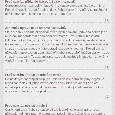
Proč nemůžu přidat do hlasování více možností?
Omezení počtu možností v hlasování je nastaveno administrátorem fóra.
Pokud si myslíte, že potřebujete do vašeho hlasování vložit více možností
než je povoleno, kontaktujte administrátora fóra.
Jak můžu upravit nebo smazat hlasování?
Stejně jako v případě příspěvků může být hlasování upraveno pouze jeho
autorem, moderátorem nebo administrátorem. Pro úpravu hlasování
klikněte na tlačítko pro úpravu prvního příspěvku v tématu, ke kterému je
hlasování vždy připojeno. Pokud zatím nikdo nehlasoval, uživatelé můžou
smazat hlasování nebo v něm upravit jakoukoliv možnost. Pokud ale již
uživatelé hlasovali, jen administrátoři nebo moderátoři můžou upravit nebo
smazat hlasování. To zabrání tomu, aby byly možnosti hlasování změněny
v ještě neukončeném hlasování.
Proč nemám přístup do určitého fóra?
Do některých fór mají přístup jen určití uživatelé nebo skupiny. Abyste je
mohli zobrazit, číst, přispívat do nich nebo v nich provádět jiné akce,
můžete potřebovat speciální oprávnění. Kontaktujte administrátora fóra,
aby vám umožnil do fóra přístup.
Proč nemůžu posílat přílohy?
Oprávnění pro přílohy se nastavují pro jednotlivá fóra, skupiny nebo
uživatele. Administrátor fóra nemusel povolit do určitého fóra, do kterého