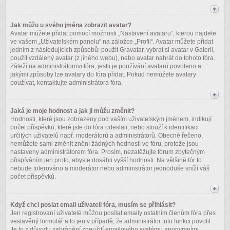
Jak můžu u svého jména zobrazit avatar?
Avatar můžete přidat pomocí možnosti „Nastavení avataru“, kterou najdete
ve vašem „Uživatelském panelu“ na záložce „Profil“. Avatar můžete přidat
jedním z následujících způsobů: použít Gravatar, vybrat si avatar v Galerii,
použít vzdálený avatar (z jiného webu), nebo avatar nahrát do tohoto fóra.
Záleží na administrátorovi fóra, jestli je používání avatarů povoleno a
jakými způsoby lze avatary do fóra přidat. Pokud nemůžete avatary
používat, kontaktujte administrátora fóra.
Jaká je moje hodnost a jak ji můžu změnit?
Hodnosti, které jsou zobrazeny pod vaším uživatelským jménem, indikují
počet příspěvků, které jste do fóra odeslali, nebo slouží k identifikaci
určitých uživatelů např. moderátorů a administrátorů. Obecně řečeno,
nemůžete sami změnit znění žádných hodností ve fóru, protože jsou
nastaveny administrátorem fóra. Prosím, nezatěžujte fórum zbytečným
přispíváním jen proto, abyste dosáhli vyšší hodnosti. Na většině fór to
nebude tolerováno a moderátor nebo administrátor jednoduše sníží váš
počet příspěvků.
Když chci poslat email uživateli fóra, musím se přihlásit?
Jen registrovaní uživatelé můžou posílat emaily ostatním členům fóra přes
vestavěný formulář a to jen v případě, že administrátor tuto funkci povolil.
Je to z důvodu zabránění zneužití emailového systému anonymními