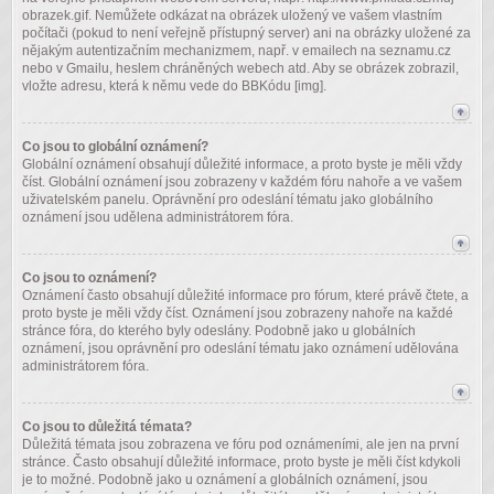
obrazek.gif. Nemůžete odkázat na obrázek uložený ve vašem vlastním
počítači (pokud to není veřejně přístupný server) ani na obrázky uložené za
nějakým autentizačním mechanizmem, např. v emailech na seznamu.cz
nebo v Gmailu, heslem chráněných webech atd. Aby se obrázek zobrazil,
vložte adresu, která k němu vede do BBKódu [img].
Co jsou to globální oznámení?
Globální oznámení obsahují důležité informace, a proto byste je měli vždy
číst. Globální oznámení jsou zobrazeny v každém fóru nahoře a ve vašem
uživatelském panelu. Oprávnění pro odeslání tématu jako globálního
oznámení jsou udělena administrátorem fóra.
Co jsou to oznámení?
Oznámení často obsahují důležité informace pro fórum, které právě čtete, a
proto byste je měli vždy číst. Oznámení jsou zobrazeny nahoře na každé
stránce fóra, do kterého byly odeslány. Podobně jako u globálních
oznámení, jsou oprávnění pro odeslání tématu jako oznámení udělována
administrátorem fóra.
Co jsou to důležitá témata?
Důležitá témata jsou zobrazena ve fóru pod oznámeními, ale jen na první
stránce. Často obsahují důležité informace, proto byste je měli číst kdykoli
je to možné. Podobně jako u oznámení a globálních oznámení, jsou