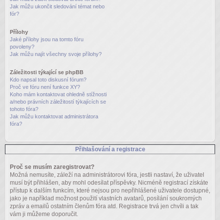
Jak můžu ukončit sledování témat nebo
fór?
Přílohy
Jaké přílohy jsou na tomto fóru
povoleny?
Jak můžu najít všechny svoje přílohy?
Záležitosti týkající se phpBB
Kdo napsal toto diskusní fórum?
Proč ve fóru není funkce XY?
Koho mám kontaktovat ohledně stížnosti
a/nebo právních záležitostí týkajících se
tohoto fóra?
Jak můžu kontaktovat administrátora
fóra?
Přihlašování a registrace
Proč se musím zaregistrovat?
Možná nemusíte, záleží na administrátorovi fóra, jestli nastaví, že uživatel
musí být přihlášen, aby mohl odesílat příspěvky. Nicméně registrací získáte
přístup k dalším funkcím, které nejsou pro nepřihlášené uživatele dostupné,
jako je například možnost použití vlastních avatarů, posílání soukromých
zpráv a emailů ostatním členům fóra atd. Registrace trvá jen chvíli a tak
vám ji můžeme doporučit.