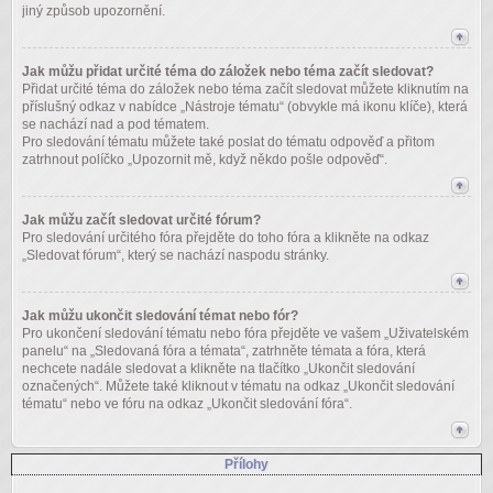
jiný způsob upozornění.
Jak můžu přidat určité téma do záložek nebo téma začít sledovat?
Přidat určité téma do záložek nebo téma začít sledovat můžete kliknutím na
příslušný odkaz v nabídce „Nástroje tématu“ (obvykle má ikonu klíče), která
se nachází nad a pod tématem.
Pro sledování tématu můžete také poslat do tématu odpověď a přitom
zatrhnout políčko „Upozornit mě, když někdo pošle odpověď“.
Jak můžu začít sledovat určité fórum?
Pro sledování určitého fóra přejděte do toho fóra a klikněte na odkaz
„Sledovat fórum“, který se nachází naspodu stránky.
Jak můžu ukončit sledování témat nebo fór?
Pro ukončení sledování tématu nebo fóra přejděte ve vašem „Uživatelském
panelu“ na „Sledovaná fóra a témata“, zatrhněte témata a fóra, která
nechcete nadále sledovat a klikněte na tlačítko „Ukončit sledování
označených“. Můžete také kliknout v tématu na odkaz „Ukončit sledování
tématu“ nebo ve fóru na odkaz „Ukončit sledování fóra“.
Přílohy