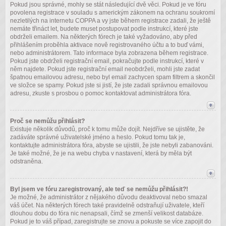
Pokud jsou správné, mohly se stát následující dvě věci. Pokud je ve fóru
povolena registrace v souladu s americkým zákonem na ochranu soukromí
nezletilých na internetu COPPA a vy jste během registrace zadali, že ještě
nemáte třináct let, budete muset postupovat podle instrukcí, které jste
obdrželi emailem. Na některých fórech je také vyžadováno, aby před
přihlášením proběhla aktivace nově registrovaného účtu a to buď vámi,
nebo administrátorem. Tato informace byla zobrazena během registrace.
Pokud jste obdrželi registrační email, pokračujte podle instrukcí, které v
něm najdete. Pokud jste registrační email neobdrželi, mohli jste zadat
špatnou emailovou adresu, nebo byl email zachycen spam filtrem a skončil
ve složce se spamy. Pokud jste si jistí, že jste zadali správnou emailovou
adresu, zkuste s prosbou o pomoc kontaktovat administrátora fóra.
Proč se nemůžu přihlásit?
Existuje několik důvodů, proč k tomu může dojít. Nejdříve se ujistěte, že
zadáváte správné uživatelské jméno a heslo. Pokud tomu tak je,
kontaktujte administrátora fóra, abyste se ujistili, že jste nebyli zabanováni.
Je také možné, že je na webu chyba v nastavení, která by měla být
odstraněna.
Byl jsem ve fóru zaregistrovaný, ale teď se nemůžu přihlásit?!
Je možné, že administrátor z nějakého důvodu deaktivoval nebo smazal
váš účet. Na některých fórech také pravidelně odstraňují uživatele, kteří
dlouhou dobu do fóra nic nenapsali, čímž se zmenší velikost databáze.
Pokud je to váš případ, zaregistrujte se znovu a pokuste se více zapojit do