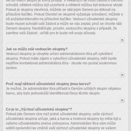
Ne do všech skupin je volný přístup. V některých se musí žádost o členství
schválit, některé můžou být uzavřené a některé můžou být dokonce skryté.
Pokud je skupiny otevřená, můžete se stát jejím členem po kliknutí na
příslušné tlačítko. Pokud členství ve skupině vyžaduje schválení, můžete o
ně požádat kliknutím na příslušné tlačítko. Vedoucí uživatelské skupiny
bude muset schválit vaši žádost a může se vás zeptat, proč se chcete stát
členem skupiny. Neobtěžujte, prosím, vedoucího skupiny v případě, že
zamítne vaši žádost - určitě pro to bude mít svoje důvody.
Jak se můžu stát vedoucím skupiny?
Vedoucí skupiny je obvykle určen administrátorem fóra při vytváření
skupiny. Pokud máte zájem o vytvoření uživatelské skupiny, měli byste
nejdříve kontaktovat administrátora fóra - zkuste mu poslat soukromou
zprávu.
Proč mají některé uživatelské skupiny jinou barvu?
Je možné, že administrátor fóra přiřadil k členům určitých skupin nějakou
barvu, aby bylo jednodušší identifikovat členy těchto skupin.
Co je to „Výchozí uživatelská skupina“?
Pokud jste členem více než jedné uživatelské skupiny, vaše výchozí
uživatelská skupina určuje, jaká a barva a hodnost skupiny by měla být u
vašeho uživatelského jména zobrazena. Administrátor fóra vám může
udělit oprávnění ke změně vaší výchozí uživatelské skupiny ve vašem