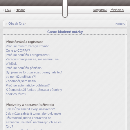
•
FAQ
•
Hledat
Registrovat
Přihlásit se
•
Obsah fóra
‹
Nahoru
Často kladené otázky
Přihlašování a registrace
Proč se musím zaregistrovat?
Co je to COPPA?
Proč se nemůžu zaregistrovat?
Zaregistroval jsem se, ale nemůžu se
přihlásit!
Proč se nemůžu přihlásit?
Byl jsem ve fóru zaregistrovaný, ale teď
se nemůžu přihlásit?!
Zapomněl jsem heslo!
Proč se automaticky odhlašuji?
K čemu slouží funkce „Smazat všechny
cookies fóra“?
Předvolby a nastavení uživatele
Jak můžu změnit svoje nastavení?
Jak můžu zabránit tomu, aby bylo moje
uživatelské jméno zobrazeno na
seznamu uživatelů nacházejících se ve
fóru?