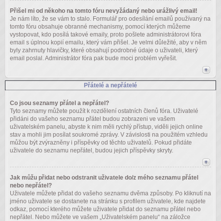
Přišel mi od někoho na tomto fóru nevyžádaný nebo urážlivý email!
Je nám líto, že se vám to stalo. Formulář pro odesílání emailů používaný na
tomto fóru obsahuje obranné mechanismy, pomocí kterých můžeme
vystopovat, kdo posílá takové emaily, proto pošlete administrátorovi fóra
email s úplnou kopií emailu, který vám přišel. Je velmi důležité, aby v něm
byly zahrnuty hlavičky, které obsahují podrobné údaje o uživateli, který
email poslal. Administrátor fóra pak bude moci problém vyřešit.
Přátelé a nepřátelé
Co jsou seznamy přátel a nepřátel?
Tyto seznamy můžete použít k rozdělení ostatních členů fóra. Uživatelé
přidáni do vašeho seznamu přátel budou zobrazeni ve vašem
uživatelském panelu, abyste k nim měli rychlý přístup, viděli jejich online
stav a mohli jim posílat soukromé zprávy. V závislosti na použitém vzhledu
můžou být zvýrazněny i příspěvky od těchto uživatelů. Pokud přidáte
uživatele do seznamu nepřátel, budou jejich příspěvky skryty.
Jak můžu přidat nebo odstranit uživatele do/z mého seznamu přátel
nebo nepřátel?
Uživatele můžete přidat do vašeho seznamu dvěma způsoby. Po kliknutí na
jméno uživatele se dostanete na stránku s profilem uživatele, kde najdete
odkaz, pomocí kterého můžete uživatele přidat do seznamu přátel nebo
nepřátel. Nebo můžete ve vašem „Uživatelském panelu“ na záložce