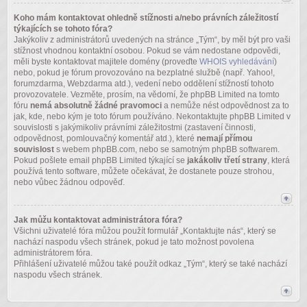
Koho mám kontaktovat ohledně stížnosti a/nebo právních záležitostí
týkajících se tohoto fóra?
Jakýkoliv z administrátorů uvedených na stránce „Tým“, by měl být pro vaši
stížnost vhodnou kontaktní osobou. Pokud se vám nedostane odpovědi,
měli byste kontaktovat majitele domény (proveďte
WHOIS vyhledávání
)
nebo, pokud je fórum provozováno na bezplatné službě (např. Yahoo!,
forumzdarma, Webzdarma atd.), vedení nebo oddělení stížností tohoto
provozovatele. Vezměte, prosím, na vědomí, že phpBB Limited na tomto
fóru
nemá absolutně žádné pravomoci
a nemůže nést odpovědnost za to
jak, kde, nebo kým je toto fórum používáno. Nekontaktujte phpBB Limited v
souvislosti s jakýmikoliv právními záležitostmi (zastavení činnosti,
odpovědnost, pomlouvačný komentář atd.), které
nemají přímou
souvislost
s webem phpBB.com, nebo se samotným phpBB softwarem.
Pokud pošlete email phpBB Limited týkající se
jakákoliv třetí strany
, která
používá tento software, můžete očekávat, že dostanete pouze strohou,
nebo vůbec žádnou odpověď.
Jak můžu kontaktovat administrátora fóra?
Všichni uživatelé fóra můžou použít formulář „Kontaktujte nás“, který se
nachází naspodu všech stránek, pokud je tato možnost povolena
administrátorem fóra.
Přihlášení uživatelé můžou také použít odkaz „Tým“, který se také nachází
naspodu všech stránek.