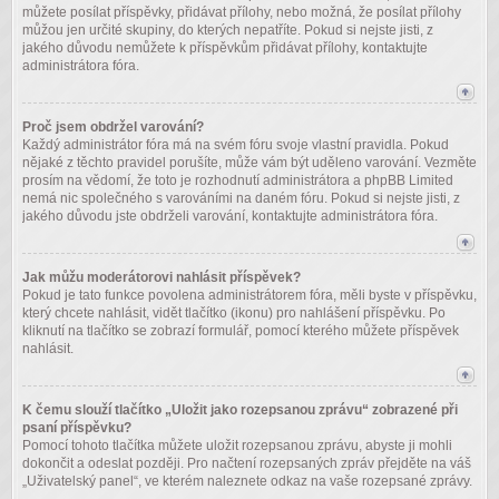
můžete posílat příspěvky, přidávat přílohy, nebo možná, že posílat přílohy
můžou jen určité skupiny, do kterých nepatříte. Pokud si nejste jisti, z
jakého důvodu nemůžete k příspěvkům přidávat přílohy, kontaktujte
administrátora fóra.
Proč jsem obdržel varování?
Každý administrátor fóra má na svém fóru svoje vlastní pravidla. Pokud
nějaké z těchto pravidel porušíte, může vám být uděleno varování. Vezměte
prosím na vědomí, že toto je rozhodnutí administrátora a phpBB Limited
nemá nic společného s varováními na daném fóru. Pokud si nejste jisti, z
jakého důvodu jste obdrželi varování, kontaktujte administrátora fóra.
Jak můžu moderátorovi nahlásit příspěvek?
Pokud je tato funkce povolena administrátorem fóra, měli byste v příspěvku,
který chcete nahlásit, vidět tlačítko (ikonu) pro nahlášení příspěvku. Po
kliknutí na tlačítko se zobrazí formulář, pomocí kterého můžete příspěvek
nahlásit.
K čemu slouží tlačítko „Uložit jako rozepsanou zprávu“ zobrazené při
psaní příspěvku?
Pomocí tohoto tlačítka můžete uložit rozepsanou zprávu, abyste ji mohli
dokončit a odeslat později. Pro načtení rozepsaných zpráv přejděte na váš
„Uživatelský panel“, ve kterém naleznete odkaz na vaše rozepsané zprávy.