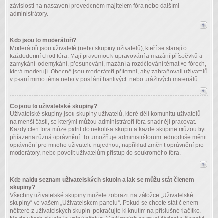
závislosti na nastavení provedeném majitelem fóra nebo dalšími
administrátory.
Kdo jsou to moderátoři?
Moderátoři jsou uživatelé (nebo skupiny uživatelů), kteří se starají o
každodenní chod fóra. Mají pravomoc k upravování a mazání příspěvků a
zamykání, odemykání, přesunování, mazání a rozdělování témat ve fórech,
která moderují. Obecně jsou moderátoři přítomni, aby zabraňovali uživatelů
v psaní mimo téma nebo v posílání hanlivých nebo urážlivých materiálů.
Co jsou to uživatelské skupiny?
Uživatelské skupiny jsou skupiny uživatelů, které dělí komunitu uživatelů
na menší části, se kterými můžou administrátoři fóra snadněji pracovat.
Každý člen fóra může patřit do několika skupin a každé skupině můžou být
přiřazena různá oprávnění. To umožňuje administrátorům jednoduše měnit
oprávnění pro mnoho uživatelů najednou, například změnit oprávnění pro
moderátory, nebo povolit uživatelům přístup do soukromého fóra.
Kde najdu seznam uživatelských skupin a jak se můžu stát členem
skupiny?
Všechny uživatelské skupiny můžete zobrazit na záložce „Uživatelské
skupiny“ ve vašem „Uživatelském panelu“. Pokud se chcete stát členem
některé z uživatelských skupin, pokračujte kliknutím na příslušné tlačítko.