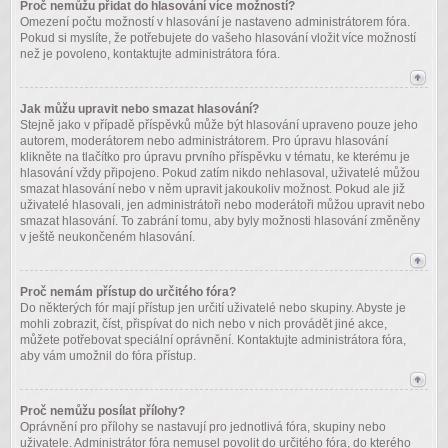
Proč nemůžu přidat do hlasování více možností?
Omezení počtu možností v hlasování je nastaveno administrátorem fóra.
Pokud si myslíte, že potřebujete do vašeho hlasování vložit více možností
než je povoleno, kontaktujte administrátora fóra.
Jak můžu upravit nebo smazat hlasování?
Stejně jako v případě příspěvků může být hlasování upraveno pouze jeho
autorem, moderátorem nebo administrátorem. Pro úpravu hlasování
klikněte na tlačítko pro úpravu prvního příspěvku v tématu, ke kterému je
hlasování vždy připojeno. Pokud zatím nikdo nehlasoval, uživatelé můžou
smazat hlasování nebo v něm upravit jakoukoliv možnost. Pokud ale již
uživatelé hlasovali, jen administrátoři nebo moderátoři můžou upravit nebo
smazat hlasování. To zabrání tomu, aby byly možnosti hlasování změněny
v ještě neukončeném hlasování.
Proč nemám přístup do určitého fóra?
Do některých fór mají přístup jen určití uživatelé nebo skupiny. Abyste je
mohli zobrazit, číst, přispívat do nich nebo v nich provádět jiné akce,
můžete potřebovat speciální oprávnění. Kontaktujte administrátora fóra,
aby vám umožnil do fóra přístup.
Proč nemůžu posílat přílohy?
Oprávnění pro přílohy se nastavují pro jednotlivá fóra, skupiny nebo
uživatele. Administrátor fóra nemusel povolit do určitého fóra, do kterého