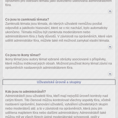
oprávnění pro odeslání tématu jako důležitého udělována administrátorem
fóra.
Co jsou to zamknutá témata?
Zamknutá témata jsou témata, do kterých uživatelé nemůžou posílat
odpovědi a jakékoliv hlasování, které se v nic nachází, bylo automaticky
ukončeno. Témata můžou být zamknuta moderátorem nebo
administrátorem fóra z řady důvodů. V závislosti na oprávněních, které vám
udělil administrátor fóra, můžete také mít možnost zamykat vlastní témata.
Co jsou to ikony témat?
Ikony témat jsou autory témat vybrané obrázky asociované s příspěvky,
které můžou indikovat jejich obsah. Možnost používat ikony témat závisí na
oprávněních nastavených administrátorem fóra.
Uživatelské úrovně a skupiny
Kdo jsou to administrátoři?
Administrátoři jsou uživatelé fóra, kteří mají nejvyšší úroveň kontroly nad
celým fórem. Tito členové můžou kontrolovat všechny aspekty fóra, včetně
nastavení oprávnění, banování uživatelů, vytváření uživatelských skupin
nebo moderátorů atd. a to v závislosti na oprávněních, která jsou jim
udělena majitelem fóra nebo dalšími administrátory. Administrátoři také
můžou mít ve všech fórech úplné moderátorské schopnosti, opět v