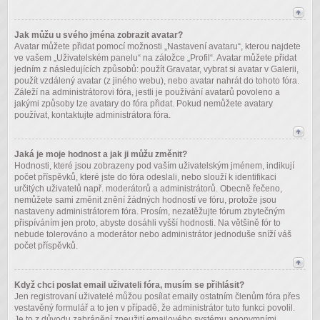
Jak můžu u svého jména zobrazit avatar?
Avatar můžete přidat pomocí možnosti „Nastavení avataru“, kterou najdete
ve vašem „Uživatelském panelu“ na záložce „Profil“. Avatar můžete přidat
jedním z následujících způsobů: použít Gravatar, vybrat si avatar v Galerii,
použít vzdálený avatar (z jiného webu), nebo avatar nahrát do tohoto fóra.
Záleží na administrátorovi fóra, jestli je používání avatarů povoleno a
jakými způsoby lze avatary do fóra přidat. Pokud nemůžete avatary
používat, kontaktujte administrátora fóra.
Jaká je moje hodnost a jak ji můžu změnit?
Hodnosti, které jsou zobrazeny pod vaším uživatelským jménem, indikují
počet příspěvků, které jste do fóra odeslali, nebo slouží k identifikaci
určitých uživatelů např. moderátorů a administrátorů. Obecně řečeno,
nemůžete sami změnit znění žádných hodností ve fóru, protože jsou
nastaveny administrátorem fóra. Prosím, nezatěžujte fórum zbytečným
přispíváním jen proto, abyste dosáhli vyšší hodnosti. Na většině fór to
nebude tolerováno a moderátor nebo administrátor jednoduše sníží váš
počet příspěvků.
Když chci poslat email uživateli fóra, musím se přihlásit?
Jen registrovaní uživatelé můžou posílat emaily ostatním členům fóra přes
vestavěný formulář a to jen v případě, že administrátor tuto funkci povolil.
Je to z důvodu zabránění zneužití emailového systému anonymními