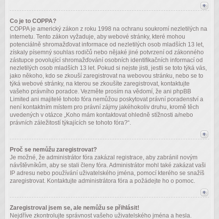
Co je to COPPA?
COPPA je americký zákon z roku 1998 na ochranu soukromí nezletilých na
internetu. Tento zákon vyžaduje, aby webové stránky, které mohou
potenciálně shromažďovat informace od nezletilých osob mladších 13 let,
získaly písemný souhlas rodičů nebo nějaké jiné potvrzení od zákonného
zástupce povolující shromažďování osobních identifikačních informací od
nezletilých osob mladších 13 let. Pokud si nejste jisti, jestli se toto týká vás,
jako někoho, kdo se zkouší zaregistrovat na webovou stránku, nebo se to
týká webové stránky, na kterou se zkoušíte zaregistrovat, kontaktujte
vašeho právního poradce. Vezměte prosím na vědomí, že ani phpBB
Limited ani majitelé tohoto fóra nemůžou poskytovat právní poradenství a
není kontaktním místem pro právní zájmy jakéhokoliv druhu, kromě těch
uvedených v otázce „Koho mám kontaktovat ohledně stížnosti a/nebo
právních záležitostí týkajících se tohoto fóra?“.
Proč se nemůžu zaregistrovat?
Je možné, že administrátor fóra zakázal registrace, aby zabránil novým
návštěvníkům, aby se stali členy fóra. Administrátor mohl také zakázat vaši
IP adresu nebo používání uživatelského jména, pomocí kterého se snažíš
zaregistrovat. Kontaktujte administrátora fóra a požádejte ho o pomoc.
Zaregistroval jsem se, ale nemůžu se přihlásit!
Nejdříve zkontrolujte správnost vašeho uživatelského jména a hesla.