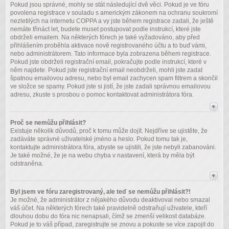
Pokud jsou správné, mohly se stát následující dvě věci. Pokud je ve fóru
povolena registrace v souladu s americkým zákonem na ochranu soukromí
nezletilých na internetu COPPA a vy jste během registrace zadali, že ještě
nemáte třináct let, budete muset postupovat podle instrukcí, které jste
obdrželi emailem. Na některých fórech je také vyžadováno, aby před
přihlášením proběhla aktivace nově registrovaného účtu a to buď vámi,
nebo administrátorem. Tato informace byla zobrazena během registrace.
Pokud jste obdrželi registrační email, pokračujte podle instrukcí, které v
něm najdete. Pokud jste registrační email neobdrželi, mohli jste zadat
špatnou emailovou adresu, nebo byl email zachycen spam filtrem a skončil
ve složce se spamy. Pokud jste si jistí, že jste zadali správnou emailovou
adresu, zkuste s prosbou o pomoc kontaktovat administrátora fóra.
Proč se nemůžu přihlásit?
Existuje několik důvodů, proč k tomu může dojít. Nejdříve se ujistěte, že
zadáváte správné uživatelské jméno a heslo. Pokud tomu tak je,
kontaktujte administrátora fóra, abyste se ujistili, že jste nebyli zabanováni.
Je také možné, že je na webu chyba v nastavení, která by měla být
odstraněna.
Byl jsem ve fóru zaregistrovaný, ale teď se nemůžu přihlásit?!
Je možné, že administrátor z nějakého důvodu deaktivoval nebo smazal
váš účet. Na některých fórech také pravidelně odstraňují uživatele, kteří
dlouhou dobu do fóra nic nenapsali, čímž se zmenší velikost databáze.
Pokud je to váš případ, zaregistrujte se znovu a pokuste se více zapojit do