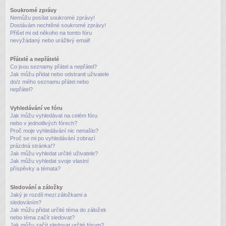
Soukromé zprávy
Nemůžu posílat soukromé zprávy!
Dostávám nechtěné soukromé zprávy!
Přišel mi od někoho na tomto fóru
nevyžádaný nebo urážlivý email!
Přátelé a nepřátelé
Co jsou seznamy přátel a nepřátel?
Jak můžu přidat nebo odstranit uživatele
do/z mého seznamu přátel nebo
nepřátel?
Vyhledávání ve fóru
Jak můžu vyhledávat na celém fóru
nebo v jednotlivých fórech?
Proč moje vyhledávání nic nenašlo?
Proč se mi po vyhledávání zobrazí
prázdná stránka!?
Jak můžu vyhledat určité uživatele?
Jak můžu vyhledat svoje vlastní
příspěvky a témata?
Sledování a záložky
Jaký je rozdíl mezi záložkami a
sledováním?
Jak můžu přidat určité téma do záložek
nebo téma začít sledovat?
Jak můžu začít sledovat určité fórum?