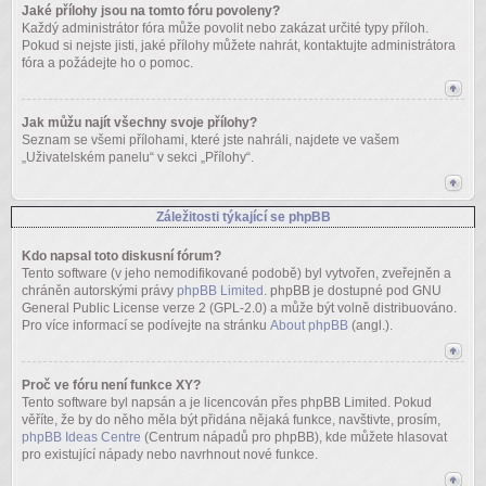
Jaké přílohy jsou na tomto fóru povoleny?
Každý administrátor fóra může povolit nebo zakázat určité typy příloh.
Pokud si nejste jisti, jaké přílohy můžete nahrát, kontaktujte administrátora
fóra a požádejte ho o pomoc.
Jak můžu najít všechny svoje přílohy?
Seznam se všemi přílohami, které jste nahráli, najdete ve vašem
„Uživatelském panelu“ v sekci „Přílohy“.
Záležitosti týkající se phpBB
Kdo napsal toto diskusní fórum?
Tento software (v jeho nemodifikované podobě) byl vytvořen, zveřejněn a
chráněn autorskými právy
phpBB Limited
. phpBB je dostupné pod GNU
General Public License verze 2 (GPL-2.0) a může být volně distribuováno.
Pro více informací se podívejte na stránku
About phpBB
(angl.).
Proč ve fóru není funkce XY?
Tento software byl napsán a je licencován přes phpBB Limited. Pokud
věříte, že by do něho měla být přidána nějaká funkce, navštivte, prosím,
phpBB Ideas Centre
(Centrum nápadů pro phpBB), kde můžete hlasovat
pro existující nápady nebo navrhnout nové funkce.