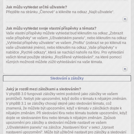
Jak můžu vyhledat určité uživatele?
Přejděte na stránku „Členové“ a klikněte na odkaz „Najít uživatele“.
Jak můžu vyhledat svoje vlastní příspěvky a témata?
Vaše vlastní příspěvky můžete vyhledat buď kliknutím na odkaz „Zobrazit
vaše příspěvky“ ve vašem „Uživatelském panelu“, nebo kliknutím na odkaz
„Vyhledat příspěvky uživatele“ ve vašem „Profilu“ (zobrazí se po kliknutí na
vaše uživatelské jméno), nebo kliknutím na odkaz „Vaše příspěvky“ v
nabídce „Rychlé odkazy“, která se nachází nahoře na fóru. Pro vyhledání
vašich témat použijte stránku „Rozšířené vyhledávání“, na které pomocí
různých možnosti můžete zúžit vyhledávání na vaše témata.
Sledování a záložky
Jaký je rozdíl mezi záložkami a sledováním?
V phpBB 3.0 fungovali záložky velmi podobně jako záložky ve vašem
prohlížeči. Nebyli jste upozorněni, když došlo v tématu k nějakým změnám.
V phpBB 3.1 se záložky chovají stejně jako sledování tématu, což
znamená, že můžete být upozorněni, když v tématu v záložkách dojde k
nějakým změnám. Při sledování fóra nebo tématu budete upozorněni, když
dojde ve sledovaném fóru nebo tématu k nějakým změnám. Způsob
upozornění pro záložky a sledování můžete nastavit ve vašem
„Uživatelském panelu“ na záložce „Nastavení fóra“ v sekci „Upravit
nastavení upozornění“. Může být užitečné nastavit pro záložky a sledování