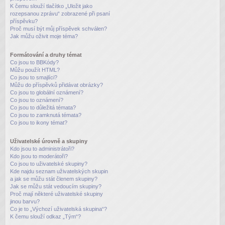
K čemu slouží tlačítko „Uložit jako
rozepsanou zprávu“ zobrazené při psaní
příspěvku?
Proč musí být můj příspěvek schválen?
Jak můžu oživit moje téma?
Formátování a druhy témat
Co jsou to BBKódy?
Můžu použít HTML?
Co jsou to smajlíci?
Můžu do příspěvků přidávat obrázky?
Co jsou to globální oznámení?
Co jsou to oznámení?
Co jsou to důležitá témata?
Co jsou to zamknutá témata?
Co jsou to ikony témat?
Uživatelské úrovně a skupiny
Kdo jsou to administrátoři?
Kdo jsou to moderátoři?
Co jsou to uživatelské skupiny?
Kde najdu seznam uživatelských skupin
a jak se můžu stát členem skupiny?
Jak se můžu stát vedoucím skupiny?
Proč mají některé uživatelské skupiny
jinou barvu?
Co je to „Výchozí uživatelská skupina“?
K čemu slouží odkaz „Tým“?