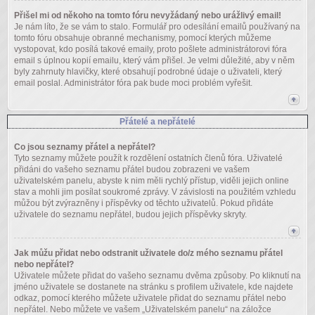
Přišel mi od někoho na tomto fóru nevyžádaný nebo urážlivý email!
Je nám líto, že se vám to stalo. Formulář pro odesílání emailů používaný na
tomto fóru obsahuje obranné mechanismy, pomocí kterých můžeme
vystopovat, kdo posílá takové emaily, proto pošlete administrátorovi fóra
email s úplnou kopií emailu, který vám přišel. Je velmi důležité, aby v něm
byly zahrnuty hlavičky, které obsahují podrobné údaje o uživateli, který
email poslal. Administrátor fóra pak bude moci problém vyřešit.
Přátelé a nepřátelé
Co jsou seznamy přátel a nepřátel?
Tyto seznamy můžete použít k rozdělení ostatních členů fóra. Uživatelé
přidáni do vašeho seznamu přátel budou zobrazeni ve vašem
uživatelském panelu, abyste k nim měli rychlý přístup, viděli jejich online
stav a mohli jim posílat soukromé zprávy. V závislosti na použitém vzhledu
můžou být zvýrazněny i příspěvky od těchto uživatelů. Pokud přidáte
uživatele do seznamu nepřátel, budou jejich příspěvky skryty.
Jak můžu přidat nebo odstranit uživatele do/z mého seznamu přátel
nebo nepřátel?
Uživatele můžete přidat do vašeho seznamu dvěma způsoby. Po kliknutí na
jméno uživatele se dostanete na stránku s profilem uživatele, kde najdete
odkaz, pomocí kterého můžete uživatele přidat do seznamu přátel nebo
nepřátel. Nebo můžete ve vašem „Uživatelském panelu“ na záložce