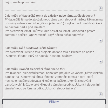
jiný způsob upozornění.
Jak můžu přidat určité téma do záložek nebo téma začít sledovat?
Přidat určité téma do záložek nebo téma začít sledovat můžete kliknutím na
příslušný odkaz v nabídce „Nástroje tématu“ (obvykle má ikonu klíče), která
se nachází nad a pod tématem.
Pro sledování tématu můžete také poslat do tématu odpověď a přitom
zatrhnout políčko „Upozornit mě, když někdo pošle odpověď“.
Jak můžu začít sledovat určité fórum?
Pro sledování určitého fóra přejděte do toho fóra a klikněte na odkaz
„Sledovat fórum“, který se nachází naspodu stránky.
Jak můžu ukončit sledování témat nebo fór?
Pro ukončení sledování tématu nebo fóra přejděte ve vašem „Uživatelském
panelu“ na „Sledovaná fóra a témata“, zatrhněte témata a fóra, která
nechcete nadále sledovat a klikněte na tlačítko „Ukončit sledování
označených“. Můžete také kliknout v tématu na odkaz „Ukončit sledování
tématu“ nebo ve fóru na odkaz „Ukončit sledování fóra“.
Přílohy