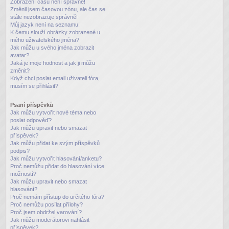
Zobrazení časů není správné!
Změnil jsem časovou zónu, ale čas se
stále nezobrazuje správně!
Můj jazyk není na seznamu!
K čemu slouží obrázky zobrazené u
mého uživatelského jména?
Jak můžu u svého jména zobrazit
avatar?
Jaká je moje hodnost a jak ji můžu
změnit?
Když chci poslat email uživateli fóra,
musím se přihlásit?
Psaní příspěvků
Jak můžu vytvořit nové téma nebo
poslat odpověď?
Jak můžu upravit nebo smazat
příspěvek?
Jak můžu přidat ke svým příspěvků
podpis?
Jak můžu vytvořit hlasování/anketu?
Proč nemůžu přidat do hlasování více
možností?
Jak můžu upravit nebo smazat
hlasování?
Proč nemám přístup do určitého fóra?
Proč nemůžu posílat přílohy?
Proč jsem obdržel varování?
Jak můžu moderátorovi nahlásit
příspěvek?