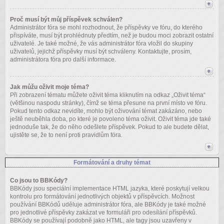
Proč musí být můj příspěvek schválen?
Administrátor fóra se mohl rozhodnout, že příspěvky ve fóru, do kterého
přispíváte, musí být prohlédnuty předtím, než je budou moci zobrazit ostatní
uživatelé. Je také možné, že vás administrátor fóra vložil do skupiny
uživatelů, jejichž příspěvky musí být schváleny. Kontaktujte, prosím,
administrátora fóra pro další informace.
Jak můžu oživit moje téma?
Při zobrazení tématu můžete oživit téma kliknutím na odkaz „Oživit téma“
(většinou naspodu stránky), čímž se téma přesune na první místo ve fóru.
Pokud tento odkaz nevidíte, mohlo být oživování témat zakázáno, nebo
ještě neuběhla doba, po které je povoleno téma oživit. Oživit téma jde také
jednoduše tak, že do něho odešlete příspěvek. Pokud to ale budete dělat,
ujistěte se, že to není proti pravidlům fóra.
Formátování a druhy témat
Co jsou to BBKódy?
BBKódy jsou speciální implementace HTML jazyka, které poskytují velkou
kontrolu pro formátování jednotlivých objektů v příspěvcích. Možnost
používání BBKódů uděluje administrátor fóra, ale BBKódy je také možné
pro jednotlivé příspěvky zakázat ve formuláři pro odesílání příspěvků.
BBKódy se používají podobně jako HTML, ale tagy jsou uzavřeny v