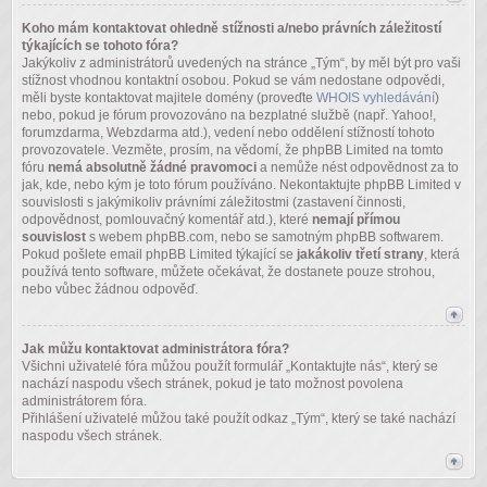
Koho mám kontaktovat ohledně stížnosti a/nebo právních záležitostí
týkajících se tohoto fóra?
Jakýkoliv z administrátorů uvedených na stránce „Tým“, by měl být pro vaši
stížnost vhodnou kontaktní osobou. Pokud se vám nedostane odpovědi,
měli byste kontaktovat majitele domény (proveďte
WHOIS vyhledávání
)
nebo, pokud je fórum provozováno na bezplatné službě (např. Yahoo!,
forumzdarma, Webzdarma atd.), vedení nebo oddělení stížností tohoto
provozovatele. Vezměte, prosím, na vědomí, že phpBB Limited na tomto
fóru
nemá absolutně žádné pravomoci
a nemůže nést odpovědnost za to
jak, kde, nebo kým je toto fórum používáno. Nekontaktujte phpBB Limited v
souvislosti s jakýmikoliv právními záležitostmi (zastavení činnosti,
odpovědnost, pomlouvačný komentář atd.), které
nemají přímou
souvislost
s webem phpBB.com, nebo se samotným phpBB softwarem.
Pokud pošlete email phpBB Limited týkající se
jakákoliv třetí strany
, která
používá tento software, můžete očekávat, že dostanete pouze strohou,
nebo vůbec žádnou odpověď.
Jak můžu kontaktovat administrátora fóra?
Všichni uživatelé fóra můžou použít formulář „Kontaktujte nás“, který se
nachází naspodu všech stránek, pokud je tato možnost povolena
administrátorem fóra.
Přihlášení uživatelé můžou také použít odkaz „Tým“, který se také nachází
naspodu všech stránek.