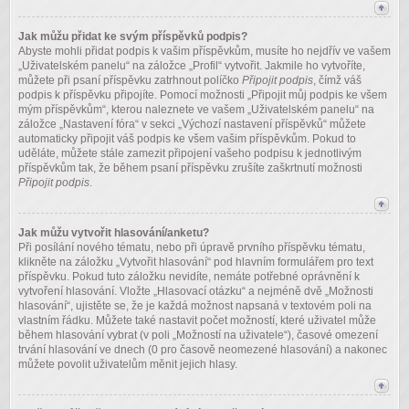
Jak můžu přidat ke svým příspěvků podpis?
Abyste mohli přidat podpis k vašim příspěvkům, musíte ho nejdřív ve vašem
„Uživatelském panelu“ na záložce „Profil“ vytvořit. Jakmile ho vytvoříte,
můžete při psaní příspěvku zatrhnout políčko
Připojit podpis
, čímž váš
podpis k příspěvku připojíte. Pomocí možnosti „Připojit můj podpis ke všem
mým příspěvkům“, kterou naleznete ve vašem „Uživatelském panelu“ na
záložce „Nastavení fóra“ v sekci „Výchozí nastavení příspěvků“ můžete
automaticky připojit váš podpis ke všem vašim příspěvkům. Pokud to
uděláte, můžete stále zamezit připojení vašeho podpisu k jednotlivým
příspěvkům tak, že během psaní příspěvku zrušíte zaškrtnutí možnosti
Připojit podpis
.
Jak můžu vytvořit hlasování/anketu?
Při posílání nového tématu, nebo při úpravě prvního příspěvku tématu,
klikněte na záložku „Vytvořit hlasování“ pod hlavním formulářem pro text
příspěvku. Pokud tuto záložku nevidíte, nemáte potřebné oprávnění k
vytvoření hlasování. Vložte „Hlasovací otázku“ a nejméně dvě „Možnosti
hlasování“, ujistěte se, že je každá možnost napsaná v textovém poli na
vlastním řádku. Můžete také nastavit počet možností, které uživatel může
během hlasování vybrat (v poli „Možností na uživatele“), časové omezení
trvání hlasování ve dnech (0 pro časově neomezené hlasování) a nakonec
můžete povolit uživatelům měnit jejich hlasy.