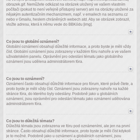
obrazek.gif. Nemůžete odkázat na obrázek uložený ve vašem vlastním
počítači (pokud to není veřejně přístupný server) ani na obrázky uložené za
nějakým autentizačním mechanizmem, např. v emailech na seznamu.cz
nebo v Gmailu, heslem chráněných webech atd. Aby se obrázek zobrazil,
vložte adresu, která k němu vede do BBKódu [img].
Co jsou to globální oznámení?
Globální oznámení obsahují důležité informace, a proto byste je měli vždy
číst. Globální oznámení jsou zobrazeny v každém fóru nahoře a ve vašem
uživatelském panelu. Oprávnění pro odeslání tématu jako globálního
oznámení jsou udělena administrátorem fóra.
Co jsou to oznámení?
Oznámení často obsahují důležité informace pro fórum, které právě čtete, a
proto byste je měli vždy číst. Oznámení jsou zobrazeny nahoře na každé
stránce fóra, do kterého byly odeslány. Podobně jako u globálních
oznámení, jsou oprávnění pro odeslání tématu jako oznámení udělována
administrátorem fóra.
Co jsou to důležitá témata?
Důležitá témata jsou zobrazena ve fóru pod oznámeními, ale jen na první
stránce. Často obsahují důležité informace, proto byste je měli číst kdykoli
je to možné. Podobně jako u oznámení a globálních oznámení, jsou