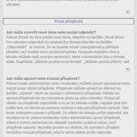
uživateli.
Psaní příspěvků
Jak můžu vytvořit nové téma nebo poslat odpověď?
Pokud chcete do fóra poslat nové téma, klikněte na tlačítko „Nové téma“.
Pro odeslání odpovědi do existujícího tématu klikněte na tlačítko
„Odpovědět“. Je možné, že se budete muset zaregistrovat a přihlásit
předtím, než budete moci posílat příspěvky. Naspodu každého fóra a
tématu můžete najít seznam oprávnění, které v konkrétním fóru a tématu
máte. Například: „Můžete posílat nová témata“, „Můžete posílat přílohy“ atd.
Jak můžu upravit nebo smazat příspěvek?
Pokud nejste administrátor nebo moderátor, můžete pouze upravovat nebo
mazat svoje vlastní příspěvky. Příspěvek můžete upravit po kliknutí na
tlačítko „Upravit“, které se nachází v příslušném příspěvku. Někdy lze
upravit příspěvek jen po omezenou dobu po jeho odeslání. Pokud již
někdo na příspěvek odpověděl a vy se do tématu vrátíte, najdete pod ním
krátký text, ve kterém je uvedeno kolikrát a kdy jste příspěvek upravili. Toto
bude zobrazeno pouze v případě, že někdo do tématu pošle odpověď, ale
neobjeví se to, pokud moderátor nebo administrátor upraví příspěvek,
ačkoli ti mohou zanechat na základě vlastního uvážení vzkaz, proč
příspěvek upravili. Vezměte prosím na vědomí, že normální uživatelé
nemůžou smazat příspěvek, když k němu někdo pošle odpověď.