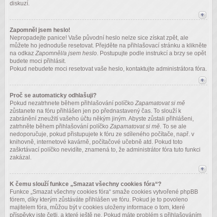
diskuzí.
Zapomněl jsem heslo!
Nepropadejte panice! Vaše původní heslo nelze sice získat zpět, ale
můžete ho jednoduše resetovat. Přejděte na přihlašovací stránku a klikněte
na odkaz
Zapomněl/a jsem heslo
. Postupujte podle instrukcí a brzy se opět
budete moci přihlásit.
Pokud nebudete moci resetovat vaše heslo, kontaktujte administrátora fóra.
Proč se automaticky odhlašuji?
Pokud nezatrhnete během přihlašování políčko
Zapamatovat si mě
zůstanete na fóru přihlášen jen po přednastavený čas. To slouží k
zabránění zneužití vašeho účtu někým jiným. Abyste zůstali přihlášeni,
zatrhněte během přihlašování políčko
Zapamatovat si mě
. To se ale
nedoporučuje, pokud přistupujete k fóru ze sdíleného počítače, např. v
knihovně, internetové kavárně, počítačové učebně atd. Pokud toto
zaškrtávací políčko nevidíte, znamená to, že administrátor fóra tuto funkci
zakázal.
K čemu slouží funkce „Smazat všechny cookies fóra“?
Funkce „Smazat všechny cookies fóra“ smaže cookies vytvořené phpBB
fórem, díky kterým zůstáváte přihlášen ve fóru. Pokud je to povoleno
majitelem fóra, můžou být v cookies uloženy informace o tom, které
příspěvky jste četli, a které ještě ne. Pokud máte problém s přihlašováním