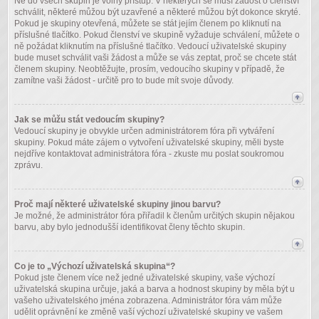
Ne do všech skupin je volný přístup. V některých se musí žádost o členství
schválit, některé můžou být uzavřené a některé můžou být dokonce skryté.
Pokud je skupiny otevřená, můžete se stát jejím členem po kliknutí na
příslušné tlačítko. Pokud členství ve skupině vyžaduje schválení, můžete o
ně požádat kliknutím na příslušné tlačítko. Vedoucí uživatelské skupiny
bude muset schválit vaši žádost a může se vás zeptat, proč se chcete stát
členem skupiny. Neobtěžujte, prosím, vedoucího skupiny v případě, že
zamítne vaši žádost - určitě pro to bude mít svoje důvody.
Jak se můžu stát vedoucím skupiny?
Vedoucí skupiny je obvykle určen administrátorem fóra při vytváření
skupiny. Pokud máte zájem o vytvoření uživatelské skupiny, měli byste
nejdříve kontaktovat administrátora fóra - zkuste mu poslat soukromou
zprávu.
Proč mají některé uživatelské skupiny jinou barvu?
Je možné, že administrátor fóra přiřadil k členům určitých skupin nějakou
barvu, aby bylo jednodušší identifikovat členy těchto skupin.
Co je to „Výchozí uživatelská skupina“?
Pokud jste členem více než jedné uživatelské skupiny, vaše výchozí
uživatelská skupina určuje, jaká a barva a hodnost skupiny by měla být u
vašeho uživatelského jména zobrazena. Administrátor fóra vám může
udělit oprávnění ke změně vaší výchozí uživatelské skupiny ve vašem