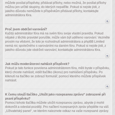
můžete posílat příspěvky, přidávat přílohy, nebo možná, že posílat přílohy
můžou jen určité skupiny, do kterých nepatříte. Pokud si nejste jisti, z
jakého důvodu nemůžete k příspěvkům přidávat přílohy, kontaktujte
administrátora fóra.
Proč jsem obdržel varování?
Každý administrátor fóra má na svém fóru svoje vlastní pravidla. Pokud
nějaké z těchto pravidel porušíte, může vám být uděleno varování. Vezměte
prosím na vědomí, že toto je rozhodnutí administrátora a phpBB Limited
nemá nic společného s varováními na daném fóru. Pokud si nejste jisti, z
jakého důvodu jste obdrželi varování, kontaktujte administrátora fóra.
Jak můžu moderátorovi nahlásit příspěvek?
Pokud je tato funkce povolena administrátorem fóra, měli byste v příspěvku,
který chcete nahlásit, vidět tlačítko (ikonu) pro nahlášení příspěvku. Po
kliknutí na tlačítko se zobrazí formulář, pomocí kterého můžete příspěvek
nahlásit.
K čemu slouží tlačítko „Uložit jako rozepsanou zprávu“ zobrazené při
psaní příspěvku?
Pomocí tohoto tlačítka můžete uložit rozepsanou zprávu, abyste ji mohli
dokončit a odeslat později. Pro načtení rozepsaných zpráv přejděte na váš
„Uživatelský panel“, ve kterém naleznete odkaz na vaše rozepsané zprávy.