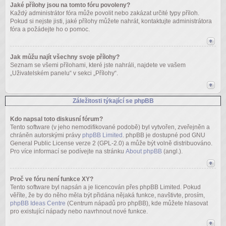
Jaké přílohy jsou na tomto fóru povoleny?
Každý administrátor fóra může povolit nebo zakázat určité typy příloh.
Pokud si nejste jisti, jaké přílohy můžete nahrát, kontaktujte administrátora
fóra a požádejte ho o pomoc.
Jak můžu najít všechny svoje přílohy?
Seznam se všemi přílohami, které jste nahráli, najdete ve vašem
„Uživatelském panelu“ v sekci „Přílohy“.
Záležitosti týkající se phpBB
Kdo napsal toto diskusní fórum?
Tento software (v jeho nemodifikované podobě) byl vytvořen, zveřejněn a
chráněn autorskými právy
phpBB Limited
. phpBB je dostupné pod GNU
General Public License verze 2 (GPL-2.0) a může být volně distribuováno.
Pro více informací se podívejte na stránku
About phpBB
(angl.).
Proč ve fóru není funkce XY?
Tento software byl napsán a je licencován přes phpBB Limited. Pokud
věříte, že by do něho měla být přidána nějaká funkce, navštivte, prosím,
phpBB Ideas Centre
(Centrum nápadů pro phpBB), kde můžete hlasovat
pro existující nápady nebo navrhnout nové funkce.