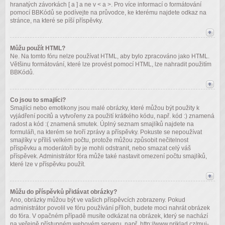
hranatých závorkách [ a ] a ne v < a >. Pro více informací o formátování
pomocí BBKódů se podívejte na průvodce, ke kterému najdete odkaz na
stránce, na které se píší příspěvky.
Můžu použít HTML?
Ne. Na tomto fóru nelze používat HTML, aby bylo zpracováno jako HTML.
Většinu formátování, které lze provést pomocí HTML, lze nahradit použitím
BBKódů.
Co jsou to smajlíci?
Smajlíci nebo emotikony jsou malé obrázky, které můžou být použity k
vyjádření pocitů a vytvořeny za použití krátkého kódu, např. kód :) znamená
radost a kód :( znamená smutek. Úplný seznam smajlíků najdete na
formuláři, na kterém se tvoří zprávy a příspěvky. Pokuste se nepoužívat
smajlíky v příliš velkém počtu, protože můžou způsobit nečitelnost
příspěvku a moderátoři by je mohli odstranit, nebo smazat celý váš
příspěvek. Administrátor fóra může také nastavit omezení počtu smajlíků,
které lze v příspěvku použít.
Můžu do příspěvků přidávat obrázky?
Ano, obrázky můžou být ve vašich příspěvcích zobrazeny. Pokud
administrátor povolil ve fóru používání příloh, budete moci nahrát obrázek
do fóra. V opačném případě musíte odkázat na obrázek, který se nachází
na veřejně přístupném webovém serveru, např. http://www.priklad.cz/muj-