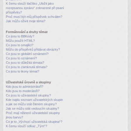
K čemu slouží tlačítko „Uložit jako
rozepsanou zprávu“ zobrazené při psaní
příspěvku?
Proč musí být můj příspěvek schválen?
Jak můžu oživit moje téma?
Formátování a druhy témat
Co jsou to BBKódy?
Můžu použít HTML?
Co jsou to smajlíci?
Můžu do příspěvků přidávat obrázky?
Co jsou to globální oznámení?
Co jsou to oznámení?
Co jsou to důležitá témata?
Co jsou to zamknutá témata?
Co jsou to ikony témat?
Uživatelské úrovně a skupiny
Kdo jsou to administrátoři?
Kdo jsou to moderátoři?
Co jsou to uživatelské skupiny?
Kde najdu seznam uživatelských skupin
a jak se můžu stát členem skupiny?
Jak se můžu stát vedoucím skupiny?
Proč mají některé uživatelské skupiny
jinou barvu?
Co je to „Výchozí uživatelská skupina“?
K čemu slouží odkaz „Tým“?