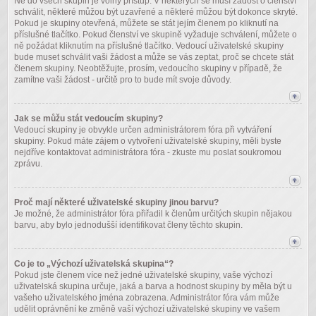
Ne do všech skupin je volný přístup. V některých se musí žádost o členství
schválit, některé můžou být uzavřené a některé můžou být dokonce skryté.
Pokud je skupiny otevřená, můžete se stát jejím členem po kliknutí na
příslušné tlačítko. Pokud členství ve skupině vyžaduje schválení, můžete o
ně požádat kliknutím na příslušné tlačítko. Vedoucí uživatelské skupiny
bude muset schválit vaši žádost a může se vás zeptat, proč se chcete stát
členem skupiny. Neobtěžujte, prosím, vedoucího skupiny v případě, že
zamítne vaši žádost - určitě pro to bude mít svoje důvody.
Jak se můžu stát vedoucím skupiny?
Vedoucí skupiny je obvykle určen administrátorem fóra při vytváření
skupiny. Pokud máte zájem o vytvoření uživatelské skupiny, měli byste
nejdříve kontaktovat administrátora fóra - zkuste mu poslat soukromou
zprávu.
Proč mají některé uživatelské skupiny jinou barvu?
Je možné, že administrátor fóra přiřadil k členům určitých skupin nějakou
barvu, aby bylo jednodušší identifikovat členy těchto skupin.
Co je to „Výchozí uživatelská skupina“?
Pokud jste členem více než jedné uživatelské skupiny, vaše výchozí
uživatelská skupina určuje, jaká a barva a hodnost skupiny by měla být u
vašeho uživatelského jména zobrazena. Administrátor fóra vám může
udělit oprávnění ke změně vaší výchozí uživatelské skupiny ve vašem