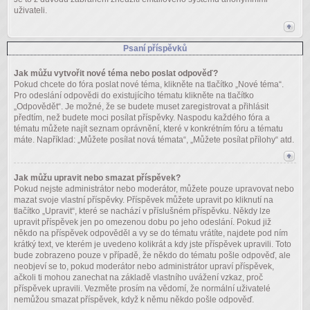
uživateli.
Psaní příspěvků
Jak můžu vytvořit nové téma nebo poslat odpověď?
Pokud chcete do fóra poslat nové téma, klikněte na tlačítko „Nové téma“.
Pro odeslání odpovědi do existujícího tématu klikněte na tlačítko
„Odpovědět“. Je možné, že se budete muset zaregistrovat a přihlásit
předtím, než budete moci posílat příspěvky. Naspodu každého fóra a
tématu můžete najít seznam oprávnění, které v konkrétním fóru a tématu
máte. Například: „Můžete posílat nová témata“, „Můžete posílat přílohy“ atd.
Jak můžu upravit nebo smazat příspěvek?
Pokud nejste administrátor nebo moderátor, můžete pouze upravovat nebo
mazat svoje vlastní příspěvky. Příspěvek můžete upravit po kliknutí na
tlačítko „Upravit“, které se nachází v příslušném příspěvku. Někdy lze
upravit příspěvek jen po omezenou dobu po jeho odeslání. Pokud již
někdo na příspěvek odpověděl a vy se do tématu vrátíte, najdete pod ním
krátký text, ve kterém je uvedeno kolikrát a kdy jste příspěvek upravili. Toto
bude zobrazeno pouze v případě, že někdo do tématu pošle odpověď, ale
neobjeví se to, pokud moderátor nebo administrátor upraví příspěvek,
ačkoli ti mohou zanechat na základě vlastního uvážení vzkaz, proč
příspěvek upravili. Vezměte prosím na vědomí, že normální uživatelé
nemůžou smazat příspěvek, když k němu někdo pošle odpověď.