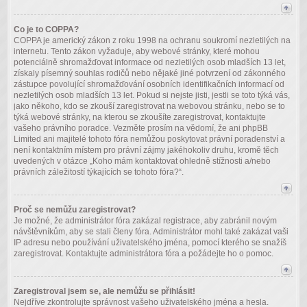
Co je to COPPA?
COPPA je americký zákon z roku 1998 na ochranu soukromí nezletilých na
internetu. Tento zákon vyžaduje, aby webové stránky, které mohou
potenciálně shromažďovat informace od nezletilých osob mladších 13 let,
získaly písemný souhlas rodičů nebo nějaké jiné potvrzení od zákonného
zástupce povolující shromažďování osobních identifikačních informací od
nezletilých osob mladších 13 let. Pokud si nejste jisti, jestli se toto týká vás,
jako někoho, kdo se zkouší zaregistrovat na webovou stránku, nebo se to
týká webové stránky, na kterou se zkoušíte zaregistrovat, kontaktujte
vašeho právního poradce. Vezměte prosím na vědomí, že ani phpBB
Limited ani majitelé tohoto fóra nemůžou poskytovat právní poradenství a
není kontaktním místem pro právní zájmy jakéhokoliv druhu, kromě těch
uvedených v otázce „Koho mám kontaktovat ohledně stížnosti a/nebo
právních záležitostí týkajících se tohoto fóra?“.
Proč se nemůžu zaregistrovat?
Je možné, že administrátor fóra zakázal registrace, aby zabránil novým
návštěvníkům, aby se stali členy fóra. Administrátor mohl také zakázat vaši
IP adresu nebo používání uživatelského jména, pomocí kterého se snažíš
zaregistrovat. Kontaktujte administrátora fóra a požádejte ho o pomoc.
Zaregistroval jsem se, ale nemůžu se přihlásit!
Nejdříve zkontrolujte správnost vašeho uživatelského jména a hesla.