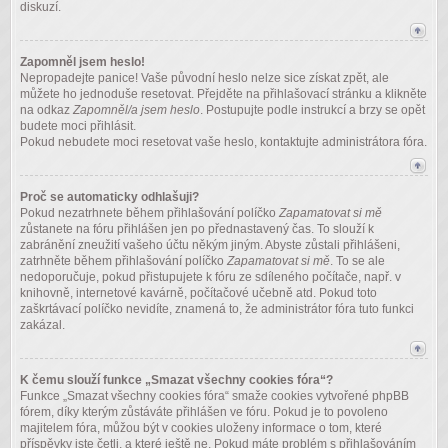
diskuzí.
Zapomněl jsem heslo!
Nepropadejte panice! Vaše původní heslo nelze sice získat zpět, ale
můžete ho jednoduše resetovat. Přejděte na přihlašovací stránku a klikněte
na odkaz
Zapomněl/a jsem heslo
. Postupujte podle instrukcí a brzy se opět
budete moci přihlásit.
Pokud nebudete moci resetovat vaše heslo, kontaktujte administrátora fóra.
Proč se automaticky odhlašuji?
Pokud nezatrhnete během přihlašování políčko
Zapamatovat si mě
zůstanete na fóru přihlášen jen po přednastavený čas. To slouží k
zabránění zneužití vašeho účtu někým jiným. Abyste zůstali přihlášeni,
zatrhněte během přihlašování políčko
Zapamatovat si mě
. To se ale
nedoporučuje, pokud přistupujete k fóru ze sdíleného počítače, např. v
knihovně, internetové kavárně, počítačové učebně atd. Pokud toto
zaškrtávací políčko nevidíte, znamená to, že administrátor fóra tuto funkci
zakázal.
K čemu slouží funkce „Smazat všechny cookies fóra“?
Funkce „Smazat všechny cookies fóra“ smaže cookies vytvořené phpBB
fórem, díky kterým zůstáváte přihlášen ve fóru. Pokud je to povoleno
majitelem fóra, můžou být v cookies uloženy informace o tom, které
příspěvky jste četli, a které ještě ne. Pokud máte problém s přihlašováním