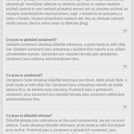
obrazek.gif. Nemůžete odkázat na obrázek uložený ve vašem vlastním
počítači (pokud to není veřejně přístupný server) ani na obrázky uložené za
nějakým autentizačním mechanizmem, např. v emailech na seznamu.cz
nebo v Gmailu, heslem chráněných webech atd. Aby se obrázek zobrazil,
vložte adresu, která k němu vede do BBKódu [img].
Co jsou to globální oznámení?
Globální oznámení obsahují důležité informace, a proto byste je měli vždy
číst. Globální oznámení jsou zobrazeny v každém fóru nahoře a ve vašem
uživatelském panelu. Oprávnění pro odeslání tématu jako globálního
oznámení jsou udělena administrátorem fóra.
Co jsou to oznámení?
Oznámení často obsahují důležité informace pro fórum, které právě čtete, a
proto byste je měli vždy číst. Oznámení jsou zobrazeny nahoře na každé
stránce fóra, do kterého byly odeslány. Podobně jako u globálních
oznámení, jsou oprávnění pro odeslání tématu jako oznámení udělována
administrátorem fóra.
Co jsou to důležitá témata?
Důležitá témata jsou zobrazena ve fóru pod oznámeními, ale jen na první
stránce. Často obsahují důležité informace, proto byste je měli číst kdykoli
je to možné. Podobně jako u oznámení a globálních oznámení, jsou