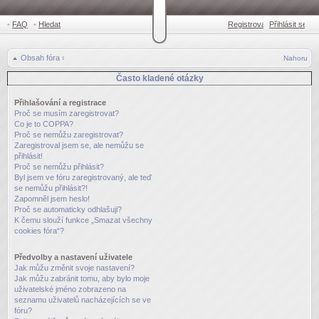
•
FAQ
•
Hledat
Registrovat
Přihlásit se
•
Obsah fóra
‹
Nahoru
Často kladené otázky
Přihlašování a registrace
Proč se musím zaregistrovat?
Co je to COPPA?
Proč se nemůžu zaregistrovat?
Zaregistroval jsem se, ale nemůžu se
přihlásit!
Proč se nemůžu přihlásit?
Byl jsem ve fóru zaregistrovaný, ale teď
se nemůžu přihlásit?!
Zapomněl jsem heslo!
Proč se automaticky odhlašuji?
K čemu slouží funkce „Smazat všechny
cookies fóra“?
Předvolby a nastavení uživatele
Jak můžu změnit svoje nastavení?
Jak můžu zabránit tomu, aby bylo moje
uživatelské jméno zobrazeno na
seznamu uživatelů nacházejících se ve
fóru?