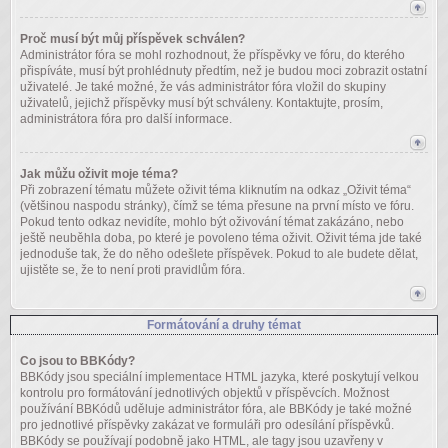
Proč musí být můj příspěvek schválen?
Administrátor fóra se mohl rozhodnout, že příspěvky ve fóru, do kterého
přispíváte, musí být prohlédnuty předtím, než je budou moci zobrazit ostatní
uživatelé. Je také možné, že vás administrátor fóra vložil do skupiny
uživatelů, jejichž příspěvky musí být schváleny. Kontaktujte, prosím,
administrátora fóra pro další informace.
Jak můžu oživit moje téma?
Při zobrazení tématu můžete oživit téma kliknutím na odkaz „Oživit téma“
(většinou naspodu stránky), čímž se téma přesune na první místo ve fóru.
Pokud tento odkaz nevidíte, mohlo být oživování témat zakázáno, nebo
ještě neuběhla doba, po které je povoleno téma oživit. Oživit téma jde také
jednoduše tak, že do něho odešlete příspěvek. Pokud to ale budete dělat,
ujistěte se, že to není proti pravidlům fóra.
Formátování a druhy témat
Co jsou to BBKódy?
BBKódy jsou speciální implementace HTML jazyka, které poskytují velkou
kontrolu pro formátování jednotlivých objektů v příspěvcích. Možnost
používání BBKódů uděluje administrátor fóra, ale BBKódy je také možné
pro jednotlivé příspěvky zakázat ve formuláři pro odesílání příspěvků.
BBKódy se používají podobně jako HTML, ale tagy jsou uzavřeny v