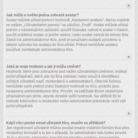
Jak můžu u svého jména zobrazit avatar?
Avatar můžete přidat pomocí možnosti „Nastavení avataru“, kterou najdete
ve vašem „Uživatelském panelu“ na záložce „Profil“. Avatar můžete přidat
jedním z následujících způsobů: použít Gravatar, vybrat si avatar v Galerii,
použít vzdálený avatar (z jiného webu), nebo avatar nahrát do tohoto fóra.
Záleží na administrátorovi fóra, jestli je používání avatarů povoleno a
jakými způsoby lze avatary do fóra přidat. Pokud nemůžete avatary
používat, kontaktujte administrátora fóra.
Jaká je moje hodnost a jak ji můžu změnit?
Hodnosti, které jsou zobrazeny pod vaším uživatelským jménem, indikují
počet příspěvků, které jste do fóra odeslali, nebo slouží k identifikaci
určitých uživatelů např. moderátorů a administrátorů. Obecně řečeno,
nemůžete sami změnit znění žádných hodností ve fóru, protože jsou
nastaveny administrátorem fóra. Prosím, nezatěžujte fórum zbytečným
přispíváním jen proto, abyste dosáhli vyšší hodnosti. Na většině fór to
nebude tolerováno a moderátor nebo administrátor jednoduše sníží váš
počet příspěvků.
Když chci poslat email uživateli fóra, musím se přihlásit?
Jen registrovaní uživatelé můžou posílat emaily ostatním členům fóra přes
vestavěný formulář a to jen v případě, že administrátor tuto funkci povolil.
Je to z důvodu zabránění zneužití emailového systému anonymními