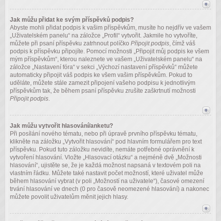
Jak můžu přidat ke svým příspěvků podpis?
Abyste mohli přidat podpis k vašim příspěvkům, musíte ho nejdřív ve vašem
„Uživatelském panelu“ na záložce „Profil“ vytvořit. Jakmile ho vytvoříte,
můžete při psaní příspěvku zatrhnout políčko
Připojit podpis
, čímž váš
podpis k příspěvku připojíte. Pomocí možnosti „Připojit můj podpis ke všem
mým příspěvkům“, kterou naleznete ve vašem „Uživatelském panelu“ na
záložce „Nastavení fóra“ v sekci „Výchozí nastavení příspěvků“ můžete
automaticky připojit váš podpis ke všem vašim příspěvkům. Pokud to
uděláte, můžete stále zamezit připojení vašeho podpisu k jednotlivým
příspěvkům tak, že během psaní příspěvku zrušíte zaškrtnutí možnosti
Připojit podpis
.
Jak můžu vytvořit hlasování/anketu?
Při posílání nového tématu, nebo při úpravě prvního příspěvku tématu,
klikněte na záložku „Vytvořit hlasování“ pod hlavním formulářem pro text
příspěvku. Pokud tuto záložku nevidíte, nemáte potřebné oprávnění k
vytvoření hlasování. Vložte „Hlasovací otázku“ a nejméně dvě „Možnosti
hlasování“, ujistěte se, že je každá možnost napsaná v textovém poli na
vlastním řádku. Můžete také nastavit počet možností, které uživatel může
během hlasování vybrat (v poli „Možností na uživatele“), časové omezení
trvání hlasování ve dnech (0 pro časově neomezené hlasování) a nakonec
můžete povolit uživatelům měnit jejich hlasy.