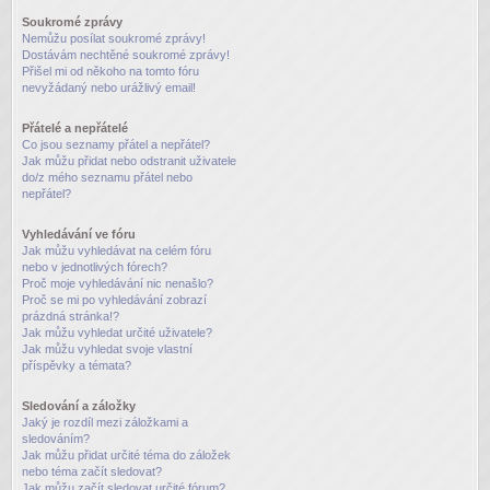
Soukromé zprávy
Nemůžu posílat soukromé zprávy!
Dostávám nechtěné soukromé zprávy!
Přišel mi od někoho na tomto fóru
nevyžádaný nebo urážlivý email!
Přátelé a nepřátelé
Co jsou seznamy přátel a nepřátel?
Jak můžu přidat nebo odstranit uživatele
do/z mého seznamu přátel nebo
nepřátel?
Vyhledávání ve fóru
Jak můžu vyhledávat na celém fóru
nebo v jednotlivých fórech?
Proč moje vyhledávání nic nenašlo?
Proč se mi po vyhledávání zobrazí
prázdná stránka!?
Jak můžu vyhledat určité uživatele?
Jak můžu vyhledat svoje vlastní
příspěvky a témata?
Sledování a záložky
Jaký je rozdíl mezi záložkami a
sledováním?
Jak můžu přidat určité téma do záložek
nebo téma začít sledovat?
Jak můžu začít sledovat určité fórum?