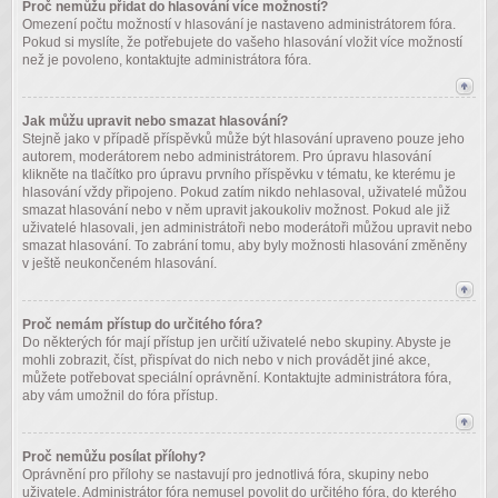
Proč nemůžu přidat do hlasování více možností?
Omezení počtu možností v hlasování je nastaveno administrátorem fóra.
Pokud si myslíte, že potřebujete do vašeho hlasování vložit více možností
než je povoleno, kontaktujte administrátora fóra.
Jak můžu upravit nebo smazat hlasování?
Stejně jako v případě příspěvků může být hlasování upraveno pouze jeho
autorem, moderátorem nebo administrátorem. Pro úpravu hlasování
klikněte na tlačítko pro úpravu prvního příspěvku v tématu, ke kterému je
hlasování vždy připojeno. Pokud zatím nikdo nehlasoval, uživatelé můžou
smazat hlasování nebo v něm upravit jakoukoliv možnost. Pokud ale již
uživatelé hlasovali, jen administrátoři nebo moderátoři můžou upravit nebo
smazat hlasování. To zabrání tomu, aby byly možnosti hlasování změněny
v ještě neukončeném hlasování.
Proč nemám přístup do určitého fóra?
Do některých fór mají přístup jen určití uživatelé nebo skupiny. Abyste je
mohli zobrazit, číst, přispívat do nich nebo v nich provádět jiné akce,
můžete potřebovat speciální oprávnění. Kontaktujte administrátora fóra,
aby vám umožnil do fóra přístup.
Proč nemůžu posílat přílohy?
Oprávnění pro přílohy se nastavují pro jednotlivá fóra, skupiny nebo
uživatele. Administrátor fóra nemusel povolit do určitého fóra, do kterého