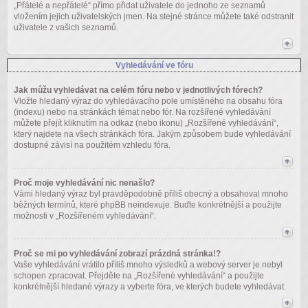
„Přátelé a nepřátelé“ přímo přidat uživatele do jednoho ze seznamů
vložením jejich uživatelských jmen. Na stejné stránce můžete také odstranit
uživatele z vašich seznamů.
Vyhledávání ve fóru
Jak můžu vyhledávat na celém fóru nebo v jednotlivých fórech?
Vložte hledaný výraz do vyhledávacího pole umístěného na obsahu fóra
(indexu) nebo na stránkách témat nebo fór. Na rozšířené vyhledávání
můžete přejít kliknutím na odkaz (nebo ikonu) „Rozšířené vyhledávání“,
který najdete na všech stránkách fóra. Jakým způsobem bude vyhledávání
dostupné závisí na použitém vzhledu fóra.
Proč moje vyhledávání nic nenašlo?
Vámi hledaný výraz byl pravděpodobně příliš obecný a obsahoval mnoho
běžných termínů, které phpBB neindexuje. Buďte konkrétnější a použijte
možnosti v „Rozšířeném vyhledávání“.
Proč se mi po vyhledávání zobrazí prázdná stránka!?
Vaše vyhledávání vrátilo příliš mnoho výsledků a webový server je nebyl
schopen zpracovat. Přejděte na „Rozšířené vyhledávání“ a použijte
konkrétnější hledané výrazy a vyberte fóra, ve kterých budete vyhledávat.