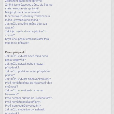
Zobrazení časů není správné!
Změnil jsem časovou zónu, ale čas se
stále nezobrazuje správně!
Můj jazyk není na seznamu!
K čemu slouží obrázky zobrazené u
mého uživatelského jména?
Jak můžu u svého jména zobrazit
avatar?
Jaká je moje hodnost a jak ji můžu
změnit?
Když chci poslat email uživateli fóra,
musím se přihlásit?
Psaní příspěvků
Jak můžu vytvořit nové téma nebo
poslat odpověď?
Jak můžu upravit nebo smazat
příspěvek?
Jak můžu přidat ke svým příspěvků
podpis?
Jak můžu vytvořit hlasování/anketu?
Proč nemůžu přidat do hlasování více
možností?
Jak můžu upravit nebo smazat
hlasování?
Proč nemám přístup do určitého fóra?
Proč nemůžu posílat přílohy?
Proč jsem obdržel varování?
Jak můžu moderátorovi nahlásit
příspěvek?