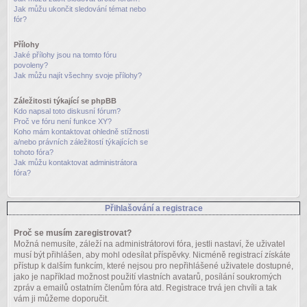
Jak můžu ukončit sledování témat nebo
fór?
Přílohy
Jaké přílohy jsou na tomto fóru
povoleny?
Jak můžu najít všechny svoje přílohy?
Záležitosti týkající se phpBB
Kdo napsal toto diskusní fórum?
Proč ve fóru není funkce XY?
Koho mám kontaktovat ohledně stížnosti
a/nebo právních záležitostí týkajících se
tohoto fóra?
Jak můžu kontaktovat administrátora
fóra?
Přihlašování a registrace
Proč se musím zaregistrovat?
Možná nemusíte, záleží na administrátorovi fóra, jestli nastaví, že uživatel
musí být přihlášen, aby mohl odesílat příspěvky. Nicméně registrací získáte
přístup k dalším funkcím, které nejsou pro nepřihlášené uživatele dostupné,
jako je například možnost použití vlastních avatarů, posílání soukromých
zpráv a emailů ostatním členům fóra atd. Registrace trvá jen chvíli a tak
vám ji můžeme doporučit.