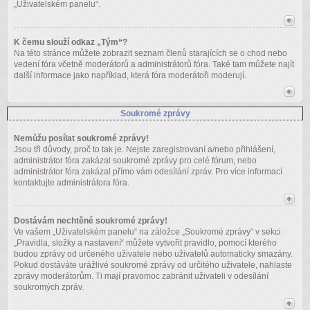
„Uživatelském panelu“.
K čemu slouží odkaz „Tým“?
Na této stránce můžete zobrazit seznam členů starajících se o chod nebo
vedení fóra včetně moderátorů a administrátorů fóra. Také tam můžete najít
další informace jako například, která fóra moderátoři moderují.
Soukromé zprávy
Nemůžu posílat soukromé zprávy!
Jsou tři důvody, proč to tak je. Nejste zaregistrovaní a/nebo přihlášení,
administrátor fóra zakázal soukromé zprávy pro celé fórum, nebo
administrátor fóra zakázal přímo vám odesílání zpráv. Pro více informací
kontaktujte administrátora fóra.
Dostávám nechtěné soukromé zprávy!
Ve vašem „Uživatelském panelu“ na záložce „Soukromé zprávy“ v sekci
„Pravidla, složky a nastavení“ můžete vytvořit pravidlo, pomocí kterého
budou zprávy od určeného uživatele nebo uživatelů automaticky smazány.
Pokud dostáváte urážlivé soukromé zprávy od určitého uživatele, nahlaste
zprávy moderátorům. Ti mají pravomoc zabránit uživateli v odesílání
soukromých zpráv.