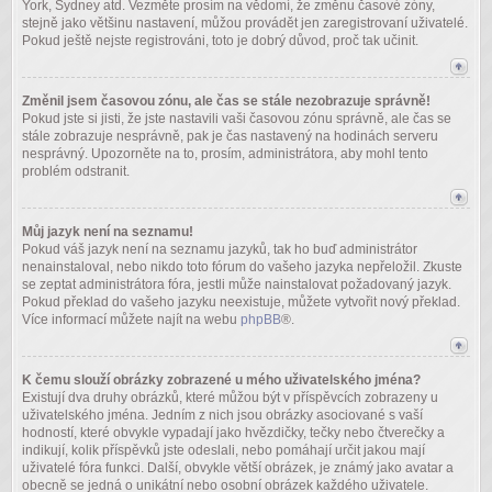
York, Sydney atd. Vezměte prosím na vědomí, že změnu časové zóny,
stejně jako většinu nastavení, můžou provádět jen zaregistrovaní uživatelé.
Pokud ještě nejste registrováni, toto je dobrý důvod, proč tak učinit.
Změnil jsem časovou zónu, ale čas se stále nezobrazuje správně!
Pokud jste si jisti, že jste nastavili vaši časovou zónu správně, ale čas se
stále zobrazuje nesprávně, pak je čas nastavený na hodinách serveru
nesprávný. Upozorněte na to, prosím, administrátora, aby mohl tento
problém odstranit.
Můj jazyk není na seznamu!
Pokud váš jazyk není na seznamu jazyků, tak ho buď administrátor
nenainstaloval, nebo nikdo toto fórum do vašeho jazyka nepřeložil. Zkuste
se zeptat administrátora fóra, jestli může nainstalovat požadovaný jazyk.
Pokud překlad do vašeho jazyku neexistuje, můžete vytvořit nový překlad.
Více informací můžete najít na webu
phpBB
®.
K čemu slouží obrázky zobrazené u mého uživatelského jména?
Existují dva druhy obrázků, které můžou být v příspěvcích zobrazeny u
uživatelského jména. Jedním z nich jsou obrázky asociované s vaší
hodností, které obvykle vypadají jako hvězdičky, tečky nebo čtverečky a
indikují, kolik příspěvků jste odeslali, nebo pomáhají určit jakou mají
uživatelé fóra funkci. Další, obvykle větší obrázek, je známý jako avatar a
obecně se jedná o unikátní nebo osobní obrázek každého uživatele.