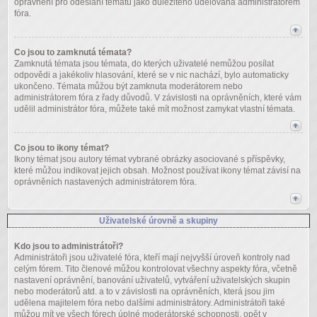
oprávnění pro odeslání tématu jako důležitého udělována administrátorem
fóra.
Co jsou to zamknutá témata?
Zamknutá témata jsou témata, do kterých uživatelé nemůžou posílat
odpovědi a jakékoliv hlasování, které se v nic nachází, bylo automaticky
ukončeno. Témata můžou být zamknuta moderátorem nebo
administrátorem fóra z řady důvodů. V závislosti na oprávněních, které vám
udělil administrátor fóra, můžete také mít možnost zamykat vlastní témata.
Co jsou to ikony témat?
Ikony témat jsou autory témat vybrané obrázky asociované s příspěvky,
které můžou indikovat jejich obsah. Možnost používat ikony témat závisí na
oprávněních nastavených administrátorem fóra.
Uživatelské úrovně a skupiny
Kdo jsou to administrátoři?
Administrátoři jsou uživatelé fóra, kteří mají nejvyšší úroveň kontroly nad
celým fórem. Tito členové můžou kontrolovat všechny aspekty fóra, včetně
nastavení oprávnění, banování uživatelů, vytváření uživatelských skupin
nebo moderátorů atd. a to v závislosti na oprávněních, která jsou jim
udělena majitelem fóra nebo dalšími administrátory. Administrátoři také
můžou mít ve všech fórech úplné moderátorské schopnosti, opět v