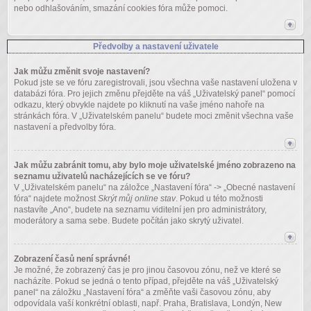
nebo odhlašováním, smazání cookies fóra může pomoci.
Předvolby a nastavení uživatele
Jak můžu změnit svoje nastavení?
Pokud jste se ve fóru zaregistrovali, jsou všechna vaše nastavení uložena v
databázi fóra. Pro jejich změnu přejděte na váš „Uživatelský panel“ pomocí
odkazu, který obvykle najdete po kliknutí na vaše jméno nahoře na
stránkách fóra. V „Uživatelském panelu“ budete moci změnit všechna vaše
nastavení a předvolby fóra.
Jak můžu zabránit tomu, aby bylo moje uživatelské jméno zobrazeno na
seznamu uživatelů nacházejících se ve fóru?
V „Uživatelském panelu“ na záložce „Nastavení fóra“ -> „Obecné nastavení
fóra“ najdete možnost
Skrýt můj online stav
. Pokud u této možnosti
nastavíte „Ano“, budete na seznamu viditelní jen pro administrátory,
moderátory a sama sebe. Budete počítán jako skrytý uživatel.
Zobrazení časů není správné!
Je možné, že zobrazený čas je pro jinou časovou zónu, než ve které se
nacházíte. Pokud se jedná o tento případ, přejděte na váš „Uživatelský
panel“ na záložku „Nastavení fóra“ a změňte vaši časovou zónu, aby
odpovídala vaší konkrétní oblasti, např. Praha, Bratislava, Londýn, New