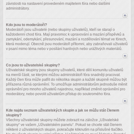
závislosti na nastavení provedeném majitelem fóra nebo dalšími
administrátory.
Kdo jsou to moderátoři?
Moderátoři jsou uživatelé (nebo skupiny uživatelů), kteří se starají o
každodenní chod fóra. Mají pravomoc k upravování a mazání příspěvků a
zamykání, odemykání, přesunování, mazání a rozdělování témat ve fórech,
která moderují. Obecně jsou moderátoři přítomni, aby zabraňovali uživatelů
v psaní mimo téma nebo v posílání hanlivých nebo urážlivých materiálů.
Co jsou to uživatelské skupiny?
Uživatelské skupiny jsou skupiny uživatelů, které dělí komunitu uživatelů
na menší části, se kterými můžou administrátoři fóra snadněji pracovat.
Každý člen fóra může patřit do několika skupin a každé skupině můžou být
přiřazena různá oprávnění. To umožňuje administrátorům jednoduše měnit
oprávnění pro mnoho uživatelů najednou, například změnit oprávnění pro
moderátory, nebo povolit uživatelům přístup do soukromého fóra.
Kde najdu seznam uživatelských skupin a jak se můžu stát členem
skupiny?
Všechny uživatelské skupiny můžete zobrazit na záložce „Uživatelské
skupiny“ ve vašem „Uživatelském panelu“. Pokud se chcete stát členem
některé z uživatelských skupin, pokračujte kliknutím na příslušné tlačítko.