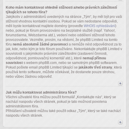
Koho mám kontaktovat ohledně stížnosti a/nebo právních záležitostí
týkajících se tohoto fóra?
Jakýkoliv z administrátorů uvedených na stránce „Tým“, by měl být pro vaši
stížnost vhodnou kontaktní osobou. Pokud se vám nedostane odpovědi,
měli byste kontaktovat majitele domény (proveďte
WHOIS vyhledávání
)
nebo, pokud je fórum provozováno na bezplatné službě (např. Yahoo!,
forumzdarma, Webzdarma atd.), vedení nebo oddělení stížností tohoto
provozovatele. Vezměte, prosím, na vědomí, že phpBB Limited na tomto
fóru
nemá absolutně žádné pravomoci
a nemůže nést odpovědnost za to
jak, kde, nebo kým je toto fórum používáno. Nekontaktujte phpBB Limited v
souvislosti s jakýmikoliv právními záležitostmi (zastavení činnosti,
odpovědnost, pomlouvačný komentář atd.), které
nemají přímou
souvislost
s webem phpBB.com, nebo se samotným phpBB softwarem.
Pokud pošlete email phpBB Limited týkající se
jakákoliv třetí strany
, která
používá tento software, můžete očekávat, že dostanete pouze strohou,
nebo vůbec žádnou odpověď.
Jak můžu kontaktovat administrátora fóra?
Všichni uživatelé fóra můžou použít formulář „Kontaktujte nás“, který se
nachází naspodu všech stránek, pokud je tato možnost povolena
administrátorem fóra.
Přihlášení uživatelé můžou také použít odkaz „Tým“, který se také nachází
naspodu všech stránek.