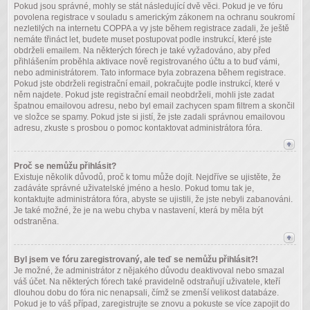
Pokud jsou správné, mohly se stát následující dvě věci. Pokud je ve fóru
povolena registrace v souladu s americkým zákonem na ochranu soukromí
nezletilých na internetu COPPA a vy jste během registrace zadali, že ještě
nemáte třináct let, budete muset postupovat podle instrukcí, které jste
obdrželi emailem. Na některých fórech je také vyžadováno, aby před
přihlášením proběhla aktivace nově registrovaného účtu a to buď vámi,
nebo administrátorem. Tato informace byla zobrazena během registrace.
Pokud jste obdrželi registrační email, pokračujte podle instrukcí, které v
něm najdete. Pokud jste registrační email neobdrželi, mohli jste zadat
špatnou emailovou adresu, nebo byl email zachycen spam filtrem a skončil
ve složce se spamy. Pokud jste si jistí, že jste zadali správnou emailovou
adresu, zkuste s prosbou o pomoc kontaktovat administrátora fóra.
Proč se nemůžu přihlásit?
Existuje několik důvodů, proč k tomu může dojít. Nejdříve se ujistěte, že
zadáváte správné uživatelské jméno a heslo. Pokud tomu tak je,
kontaktujte administrátora fóra, abyste se ujistili, že jste nebyli zabanováni.
Je také možné, že je na webu chyba v nastavení, která by měla být
odstraněna.
Byl jsem ve fóru zaregistrovaný, ale teď se nemůžu přihlásit?!
Je možné, že administrátor z nějakého důvodu deaktivoval nebo smazal
váš účet. Na některých fórech také pravidelně odstraňují uživatele, kteří
dlouhou dobu do fóra nic nenapsali, čímž se zmenší velikost databáze.
Pokud je to váš případ, zaregistrujte se znovu a pokuste se více zapojit do