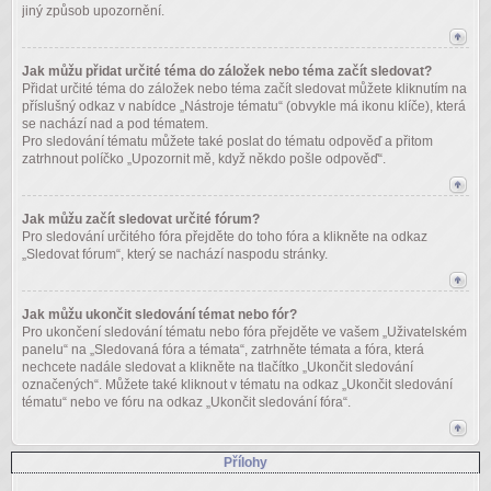
jiný způsob upozornění.
Jak můžu přidat určité téma do záložek nebo téma začít sledovat?
Přidat určité téma do záložek nebo téma začít sledovat můžete kliknutím na
příslušný odkaz v nabídce „Nástroje tématu“ (obvykle má ikonu klíče), která
se nachází nad a pod tématem.
Pro sledování tématu můžete také poslat do tématu odpověď a přitom
zatrhnout políčko „Upozornit mě, když někdo pošle odpověď“.
Jak můžu začít sledovat určité fórum?
Pro sledování určitého fóra přejděte do toho fóra a klikněte na odkaz
„Sledovat fórum“, který se nachází naspodu stránky.
Jak můžu ukončit sledování témat nebo fór?
Pro ukončení sledování tématu nebo fóra přejděte ve vašem „Uživatelském
panelu“ na „Sledovaná fóra a témata“, zatrhněte témata a fóra, která
nechcete nadále sledovat a klikněte na tlačítko „Ukončit sledování
označených“. Můžete také kliknout v tématu na odkaz „Ukončit sledování
tématu“ nebo ve fóru na odkaz „Ukončit sledování fóra“.
Přílohy