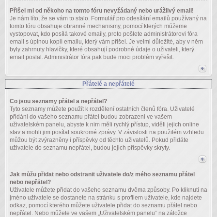
Přišel mi od někoho na tomto fóru nevyžádaný nebo urážlivý email!
Je nám líto, že se vám to stalo. Formulář pro odesílání emailů používaný na
tomto fóru obsahuje obranné mechanismy, pomocí kterých můžeme
vystopovat, kdo posílá takové emaily, proto pošlete administrátorovi fóra
email s úplnou kopií emailu, který vám přišel. Je velmi důležité, aby v něm
byly zahrnuty hlavičky, které obsahují podrobné údaje o uživateli, který
email poslal. Administrátor fóra pak bude moci problém vyřešit.
Přátelé a nepřátelé
Co jsou seznamy přátel a nepřátel?
Tyto seznamy můžete použít k rozdělení ostatních členů fóra. Uživatelé
přidáni do vašeho seznamu přátel budou zobrazeni ve vašem
uživatelském panelu, abyste k nim měli rychlý přístup, viděli jejich online
stav a mohli jim posílat soukromé zprávy. V závislosti na použitém vzhledu
můžou být zvýrazněny i příspěvky od těchto uživatelů. Pokud přidáte
uživatele do seznamu nepřátel, budou jejich příspěvky skryty.
Jak můžu přidat nebo odstranit uživatele do/z mého seznamu přátel
nebo nepřátel?
Uživatele můžete přidat do vašeho seznamu dvěma způsoby. Po kliknutí na
jméno uživatele se dostanete na stránku s profilem uživatele, kde najdete
odkaz, pomocí kterého můžete uživatele přidat do seznamu přátel nebo
nepřátel. Nebo můžete ve vašem „Uživatelském panelu“ na záložce