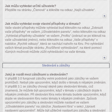
Jak můžu vyhledat určité uživatele?
Přejděte na stránku „Členové“ a klikněte na odkaz „Najít uživatele“.
Jak můžu vyhledat svoje vlastní příspěvky a témata?
Vaše vlastní příspěvky můžete vyhledat buď kliknutím na odkaz „Zobrazit
vaše příspěvky“ ve vašem „Uživatelském panelu“, nebo kliknutím na odkaz
„Vyhledat příspěvky uživatele“ ve vašem „Profilu“ (zobrazí se po kliknutí na
vaše uživatelské jméno), nebo kliknutím na odkaz „Vaše příspěvky“ v
nabídce „Rychlé odkazy“, která se nachází nahoře na fóru. Pro vyhledání
vašich témat použijte stránku „Rozšířené vyhledávání“, na které pomocí
různých možnosti můžete zúžit vyhledávání na vaše témata.
Sledování a záložky
Jaký je rozdíl mezi záložkami a sledováním?
V phpBB 3.0 fungovali záložky velmi podobně jako záložky ve vašem
prohlížeči. Nebyli jste upozorněni, když došlo v tématu k nějakým změnám.
V phpBB 3.1 se záložky chovají stejně jako sledování tématu, což
znamená, že můžete být upozorněni, když v tématu v záložkách dojde k
nějakým změnám. Při sledování fóra nebo tématu budete upozorněni, když
dojde ve sledovaném fóru nebo tématu k nějakým změnám. Způsob
upozornění pro záložky a sledování můžete nastavit ve vašem
„Uživatelském panelu“ na záložce „Nastavení fóra“ v sekci „Upravit
nastavení upozornění“. Může být užitečné nastavit pro záložky a sledování