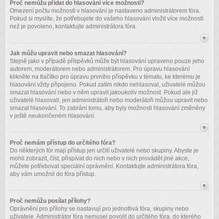
Proč nemůžu přidat do hlasování více možností?
Omezení počtu možností v hlasování je nastaveno administrátorem fóra.
Pokud si myslíte, že potřebujete do vašeho hlasování vložit více možností
než je povoleno, kontaktujte administrátora fóra.
Jak můžu upravit nebo smazat hlasování?
Stejně jako v případě příspěvků může být hlasování upraveno pouze jeho
autorem, moderátorem nebo administrátorem. Pro úpravu hlasování
klikněte na tlačítko pro úpravu prvního příspěvku v tématu, ke kterému je
hlasování vždy připojeno. Pokud zatím nikdo nehlasoval, uživatelé můžou
smazat hlasování nebo v něm upravit jakoukoliv možnost. Pokud ale již
uživatelé hlasovali, jen administrátoři nebo moderátoři můžou upravit nebo
smazat hlasování. To zabrání tomu, aby byly možnosti hlasování změněny
v ještě neukončeném hlasování.
Proč nemám přístup do určitého fóra?
Do některých fór mají přístup jen určití uživatelé nebo skupiny. Abyste je
mohli zobrazit, číst, přispívat do nich nebo v nich provádět jiné akce,
můžete potřebovat speciální oprávnění. Kontaktujte administrátora fóra,
aby vám umožnil do fóra přístup.
Proč nemůžu posílat přílohy?
Oprávnění pro přílohy se nastavují pro jednotlivá fóra, skupiny nebo
uživatele. Administrátor fóra nemusel povolit do určitého fóra, do kterého