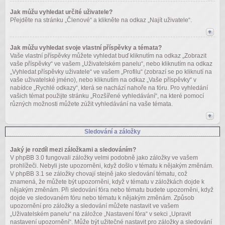
Jak můžu vyhledat určité uživatele?
Přejděte na stránku „Členové“ a klikněte na odkaz „Najít uživatele“.
Jak můžu vyhledat svoje vlastní příspěvky a témata?
Vaše vlastní příspěvky můžete vyhledat buď kliknutím na odkaz „Zobrazit
vaše příspěvky“ ve vašem „Uživatelském panelu“, nebo kliknutím na odkaz
„Vyhledat příspěvky uživatele“ ve vašem „Profilu“ (zobrazí se po kliknutí na
vaše uživatelské jméno), nebo kliknutím na odkaz „Vaše příspěvky“ v
nabídce „Rychlé odkazy“, která se nachází nahoře na fóru. Pro vyhledání
vašich témat použijte stránku „Rozšířené vyhledávání“, na které pomocí
různých možnosti můžete zúžit vyhledávání na vaše témata.
Sledování a záložky
Jaký je rozdíl mezi záložkami a sledováním?
V phpBB 3.0 fungovali záložky velmi podobně jako záložky ve vašem
prohlížeči. Nebyli jste upozorněni, když došlo v tématu k nějakým změnám.
V phpBB 3.1 se záložky chovají stejně jako sledování tématu, což
znamená, že můžete být upozorněni, když v tématu v záložkách dojde k
nějakým změnám. Při sledování fóra nebo tématu budete upozorněni, když
dojde ve sledovaném fóru nebo tématu k nějakým změnám. Způsob
upozornění pro záložky a sledování můžete nastavit ve vašem
„Uživatelském panelu“ na záložce „Nastavení fóra“ v sekci „Upravit
nastavení upozornění“. Může být užitečné nastavit pro záložky a sledování