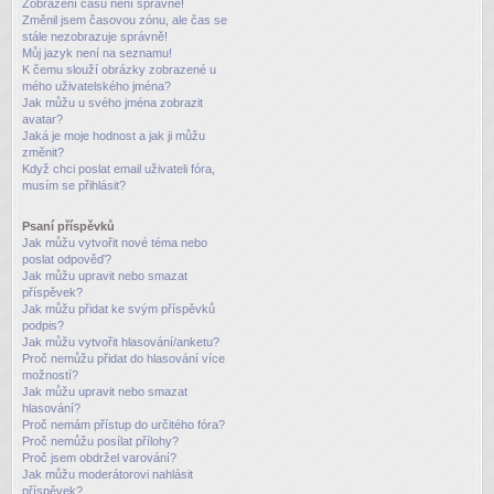
Zobrazení časů není správné!
Změnil jsem časovou zónu, ale čas se
stále nezobrazuje správně!
Můj jazyk není na seznamu!
K čemu slouží obrázky zobrazené u
mého uživatelského jména?
Jak můžu u svého jména zobrazit
avatar?
Jaká je moje hodnost a jak ji můžu
změnit?
Když chci poslat email uživateli fóra,
musím se přihlásit?
Psaní příspěvků
Jak můžu vytvořit nové téma nebo
poslat odpověď?
Jak můžu upravit nebo smazat
příspěvek?
Jak můžu přidat ke svým příspěvků
podpis?
Jak můžu vytvořit hlasování/anketu?
Proč nemůžu přidat do hlasování více
možností?
Jak můžu upravit nebo smazat
hlasování?
Proč nemám přístup do určitého fóra?
Proč nemůžu posílat přílohy?
Proč jsem obdržel varování?
Jak můžu moderátorovi nahlásit
příspěvek?