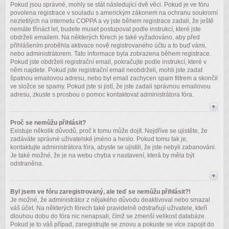
Pokud jsou správné, mohly se stát následující dvě věci. Pokud je ve fóru
povolena registrace v souladu s americkým zákonem na ochranu soukromí
nezletilých na internetu COPPA a vy jste během registrace zadali, že ještě
nemáte třináct let, budete muset postupovat podle instrukcí, které jste
obdrželi emailem. Na některých fórech je také vyžadováno, aby před
přihlášením proběhla aktivace nově registrovaného účtu a to buď vámi,
nebo administrátorem. Tato informace byla zobrazena během registrace.
Pokud jste obdrželi registrační email, pokračujte podle instrukcí, které v
něm najdete. Pokud jste registrační email neobdrželi, mohli jste zadat
špatnou emailovou adresu, nebo byl email zachycen spam filtrem a skončil
ve složce se spamy. Pokud jste si jistí, že jste zadali správnou emailovou
adresu, zkuste s prosbou o pomoc kontaktovat administrátora fóra.
Proč se nemůžu přihlásit?
Existuje několik důvodů, proč k tomu může dojít. Nejdříve se ujistěte, že
zadáváte správné uživatelské jméno a heslo. Pokud tomu tak je,
kontaktujte administrátora fóra, abyste se ujistili, že jste nebyli zabanováni.
Je také možné, že je na webu chyba v nastavení, která by měla být
odstraněna.
Byl jsem ve fóru zaregistrovaný, ale teď se nemůžu přihlásit?!
Je možné, že administrátor z nějakého důvodu deaktivoval nebo smazal
váš účet. Na některých fórech také pravidelně odstraňují uživatele, kteří
dlouhou dobu do fóra nic nenapsali, čímž se zmenší velikost databáze.
Pokud je to váš případ, zaregistrujte se znovu a pokuste se více zapojit do