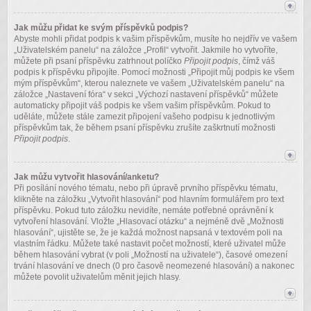
Jak můžu přidat ke svým příspěvků podpis?
Abyste mohli přidat podpis k vašim příspěvkům, musíte ho nejdřív ve vašem
„Uživatelském panelu“ na záložce „Profil“ vytvořit. Jakmile ho vytvoříte,
můžete při psaní příspěvku zatrhnout políčko
Připojit podpis
, čímž váš
podpis k příspěvku připojíte. Pomocí možnosti „Připojit můj podpis ke všem
mým příspěvkům“, kterou naleznete ve vašem „Uživatelském panelu“ na
záložce „Nastavení fóra“ v sekci „Výchozí nastavení příspěvků“ můžete
automaticky připojit váš podpis ke všem vašim příspěvkům. Pokud to
uděláte, můžete stále zamezit připojení vašeho podpisu k jednotlivým
příspěvkům tak, že během psaní příspěvku zrušíte zaškrtnutí možnosti
Připojit podpis
.
Jak můžu vytvořit hlasování/anketu?
Při posílání nového tématu, nebo při úpravě prvního příspěvku tématu,
klikněte na záložku „Vytvořit hlasování“ pod hlavním formulářem pro text
příspěvku. Pokud tuto záložku nevidíte, nemáte potřebné oprávnění k
vytvoření hlasování. Vložte „Hlasovací otázku“ a nejméně dvě „Možnosti
hlasování“, ujistěte se, že je každá možnost napsaná v textovém poli na
vlastním řádku. Můžete také nastavit počet možností, které uživatel může
během hlasování vybrat (v poli „Možností na uživatele“), časové omezení
trvání hlasování ve dnech (0 pro časově neomezené hlasování) a nakonec
můžete povolit uživatelům měnit jejich hlasy.