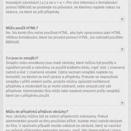
hranatých závorkách [ a ] a ne v < a >. Pro více informací o formátování
pomocí BBKódů se podívejte na průvodce, ke kterému najdete odkaz na
stránce, na které se píší příspěvky.
Můžu použít HTML?
Ne. Na tomto fóru nelze používat HTML, aby bylo zpracováno jako HTML.
Většinu formátování, které lze provést pomocí HTML, lze nahradit použitím
BBKódů.
Co jsou to smajlíci?
Smajlíci nebo emotikony jsou malé obrázky, které můžou být použity k
vyjádření pocitů a vytvořeny za použití krátkého kódu, např. kód :) znamená
radost a kód :( znamená smutek. Úplný seznam smajlíků najdete na
formuláři, na kterém se tvoří zprávy a příspěvky. Pokuste se nepoužívat
smajlíky v příliš velkém počtu, protože můžou způsobit nečitelnost
příspěvku a moderátoři by je mohli odstranit, nebo smazat celý váš
příspěvek. Administrátor fóra může také nastavit omezení počtu smajlíků,
které lze v příspěvku použít.
Můžu do příspěvků přidávat obrázky?
Ano, obrázky můžou být ve vašich příspěvcích zobrazeny. Pokud
administrátor povolil ve fóru používání příloh, budete moci nahrát obrázek
do fóra. V opačném případě musíte odkázat na obrázek, který se nachází
na veřejně přístupném webovém serveru, např. http://www.priklad.cz/muj-