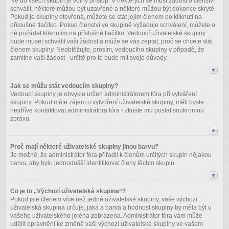
Ne do všech skupin je volný přístup. V některých se musí žádost o členství
schválit, některé můžou být uzavřené a některé můžou být dokonce skryté.
Pokud je skupiny otevřená, můžete se stát jejím členem po kliknutí na
příslušné tlačítko. Pokud členství ve skupině vyžaduje schválení, můžete o
ně požádat kliknutím na příslušné tlačítko. Vedoucí uživatelské skupiny
bude muset schválit vaši žádost a může se vás zeptat, proč se chcete stát
členem skupiny. Neobtěžujte, prosím, vedoucího skupiny v případě, že
zamítne vaši žádost - určitě pro to bude mít svoje důvody.
Jak se můžu stát vedoucím skupiny?
Vedoucí skupiny je obvykle určen administrátorem fóra při vytváření
skupiny. Pokud máte zájem o vytvoření uživatelské skupiny, měli byste
nejdříve kontaktovat administrátora fóra - zkuste mu poslat soukromou
zprávu.
Proč mají některé uživatelské skupiny jinou barvu?
Je možné, že administrátor fóra přiřadil k členům určitých skupin nějakou
barvu, aby bylo jednodušší identifikovat členy těchto skupin.
Co je to „Výchozí uživatelská skupina“?
Pokud jste členem více než jedné uživatelské skupiny, vaše výchozí
uživatelská skupina určuje, jaká a barva a hodnost skupiny by měla být u
vašeho uživatelského jména zobrazena. Administrátor fóra vám může
udělit oprávnění ke změně vaší výchozí uživatelské skupiny ve vašem