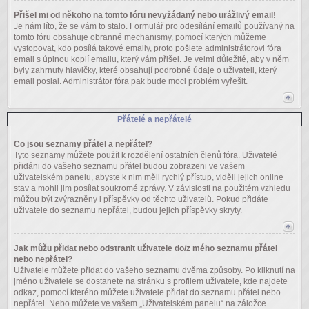
Přišel mi od někoho na tomto fóru nevyžádaný nebo urážlivý email!
Je nám líto, že se vám to stalo. Formulář pro odesílání emailů používaný na
tomto fóru obsahuje obranné mechanismy, pomocí kterých můžeme
vystopovat, kdo posílá takové emaily, proto pošlete administrátorovi fóra
email s úplnou kopií emailu, který vám přišel. Je velmi důležité, aby v něm
byly zahrnuty hlavičky, které obsahují podrobné údaje o uživateli, který
email poslal. Administrátor fóra pak bude moci problém vyřešit.
Přátelé a nepřátelé
Co jsou seznamy přátel a nepřátel?
Tyto seznamy můžete použít k rozdělení ostatních členů fóra. Uživatelé
přidáni do vašeho seznamu přátel budou zobrazeni ve vašem
uživatelském panelu, abyste k nim měli rychlý přístup, viděli jejich online
stav a mohli jim posílat soukromé zprávy. V závislosti na použitém vzhledu
můžou být zvýrazněny i příspěvky od těchto uživatelů. Pokud přidáte
uživatele do seznamu nepřátel, budou jejich příspěvky skryty.
Jak můžu přidat nebo odstranit uživatele do/z mého seznamu přátel
nebo nepřátel?
Uživatele můžete přidat do vašeho seznamu dvěma způsoby. Po kliknutí na
jméno uživatele se dostanete na stránku s profilem uživatele, kde najdete
odkaz, pomocí kterého můžete uživatele přidat do seznamu přátel nebo
nepřátel. Nebo můžete ve vašem „Uživatelském panelu“ na záložce