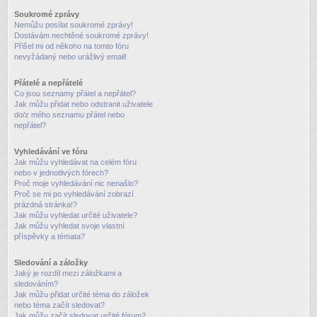
Soukromé zprávy
Nemůžu posílat soukromé zprávy!
Dostávám nechtěné soukromé zprávy!
Přišel mi od někoho na tomto fóru
nevyžádaný nebo urážlivý email!
Přátelé a nepřátelé
Co jsou seznamy přátel a nepřátel?
Jak můžu přidat nebo odstranit uživatele
do/z mého seznamu přátel nebo
nepřátel?
Vyhledávání ve fóru
Jak můžu vyhledávat na celém fóru
nebo v jednotlivých fórech?
Proč moje vyhledávání nic nenašlo?
Proč se mi po vyhledávání zobrazí
prázdná stránka!?
Jak můžu vyhledat určité uživatele?
Jak můžu vyhledat svoje vlastní
příspěvky a témata?
Sledování a záložky
Jaký je rozdíl mezi záložkami a
sledováním?
Jak můžu přidat určité téma do záložek
nebo téma začít sledovat?
Jak můžu začít sledovat určité fórum?