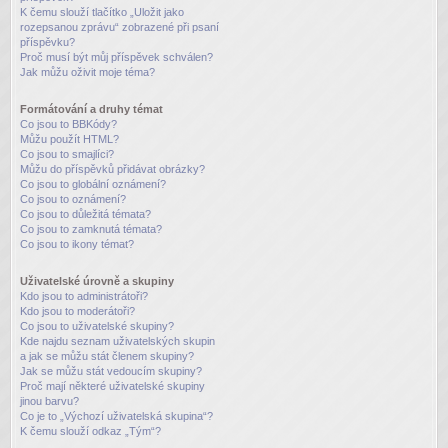
K čemu slouží tlačítko „Uložit jako
rozepsanou zprávu“ zobrazené při psaní
příspěvku?
Proč musí být můj příspěvek schválen?
Jak můžu oživit moje téma?
Formátování a druhy témat
Co jsou to BBKódy?
Můžu použít HTML?
Co jsou to smajlíci?
Můžu do příspěvků přidávat obrázky?
Co jsou to globální oznámení?
Co jsou to oznámení?
Co jsou to důležitá témata?
Co jsou to zamknutá témata?
Co jsou to ikony témat?
Uživatelské úrovně a skupiny
Kdo jsou to administrátoři?
Kdo jsou to moderátoři?
Co jsou to uživatelské skupiny?
Kde najdu seznam uživatelských skupin
a jak se můžu stát členem skupiny?
Jak se můžu stát vedoucím skupiny?
Proč mají některé uživatelské skupiny
jinou barvu?
Co je to „Výchozí uživatelská skupina“?
K čemu slouží odkaz „Tým“?