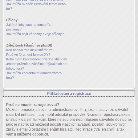
Jak můžu ukončit sledování témat nebo
fór?
Přílohy
Jaké přílohy jsou na tomto fóru
povoleny?
Jak můžu najít všechny svoje přílohy?
Záležitosti týkající se phpBB
Kdo napsal toto diskusní fórum?
Proč ve fóru není funkce XY?
Koho mám kontaktovat ohledně stížnosti
a/nebo právních záležitostí týkajících se
tohoto fóra?
Jak můžu kontaktovat administrátora
fóra?
Přihlašování a registrace
Proč se musím zaregistrovat?
Možná nemusíte, záleží na administrátorovi fóra, jestli nastaví, že uživatel
musí být přihlášen, aby mohl odesílat příspěvky. Nicméně registrací získáte
přístup k dalším funkcím, které nejsou pro nepřihlášené uživatele dostupné,
jako je například možnost použití vlastních avatarů, posílání soukromých
zpráv a emailů ostatním členům fóra atd. Registrace trvá jen chvíli a tak
vám ji můžeme doporučit.