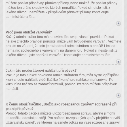
můžete posílat příspěvky, přidávat přílohy, nebo možná, že posílat přílohy
můžou jen určité skupiny, do kterých nepatříte. Pokud si nejste jisti, z
jakého důvodu nemůžete k příspěvkům přidávat přílohy, kontaktujte
administrátora fóra.
Proč jsem obdržel varování?
Každý administrátor fóra má na svém fóru svoje vlastní pravidla. Pokud
nějaké z těchto pravidel porušíte, může vám být uděleno varování. Vezměte
prosím na vědomí, že toto je rozhodnutí administrátora a phpBB Limited
nemá nic společného s varováními na daném fóru. Pokud si nejste jisti, z
jakého důvodu jste obdrželi varování, kontaktujte administrátora fóra.
Jak můžu moderátorovi nahlásit příspěvek?
Pokud je tato funkce povolena administrátorem fóra, měli byste v příspěvku,
který chcete nahlásit, vidět tlačítko (ikonu) pro nahlášení příspěvku. Po
kliknutí na tlačítko se zobrazí formulář, pomocí kterého můžete příspěvek
nahlásit.
K čemu slouží tlačítko „Uložit jako rozepsanou zprávu“ zobrazené při
psaní příspěvku?
Pomocí tohoto tlačítka můžete uložit rozepsanou zprávu, abyste ji mohli
dokončit a odeslat později. Pro načtení rozepsaných zpráv přejděte na váš
„Uživatelský panel“, ve kterém naleznete odkaz na vaše rozepsané zprávy.