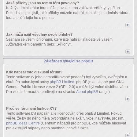
Jaké přílohy jsou na tomto fóru povoleny?
Každý administrátor fóra může povolit nebo zakázat určité typy příloh.
Pokud si nejste jisti, jaké přílohy můžete nahrát, kontaktujte administrátora
fóra a požádejte ho o pomoc.
Jak můžu najít všechny svoje přílohy?
Seznam se všemi přílohami, které jste nahráli, najdete ve vašem
„Uživatelském panelu“ v sekci „Přílohy“.
Záležitosti týkající se phpBB
Kdo napsal toto diskusní fórum?
Tento software (v jeho nemodifikované podobě) byl vytvořen, zveřejněn a
chráněn autorskými právy
phpBB Limited
. phpBB je dostupné pod GNU
General Public License verze 2 (GPL-2.0) a může být volně distribuováno.
Pro více informací se podívejte na stránku
About phpBB
(angl.).
Proč ve fóru není funkce XY?
Tento software byl napsán a je licencován přes phpBB Limited. Pokud
věříte, že by do něho měla být přidána nějaká funkce, navštivte, prosím,
phpBB Ideas Centre
(Centrum nápadů pro phpBB), kde můžete hlasovat
pro existující nápady nebo navrhnout nové funkce.