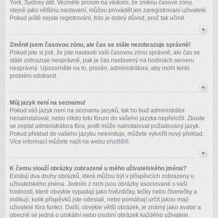
York, Sydney atd. Vezměte prosím na vědomí, že změnu časové zóny,
stejně jako většinu nastavení, můžou provádět jen zaregistrovaní uživatelé.
Pokud ještě nejste registrováni, toto je dobrý důvod, proč tak učinit.
Změnil jsem časovou zónu, ale čas se stále nezobrazuje správně!
Pokud jste si jisti, že jste nastavili vaši časovou zónu správně, ale čas se
stále zobrazuje nesprávně, pak je čas nastavený na hodinách serveru
nesprávný. Upozorněte na to, prosím, administrátora, aby mohl tento
problém odstranit.
Můj jazyk není na seznamu!
Pokud váš jazyk není na seznamu jazyků, tak ho buď administrátor
nenainstaloval, nebo nikdo toto fórum do vašeho jazyka nepřeložil. Zkuste
se zeptat administrátora fóra, jestli může nainstalovat požadovaný jazyk.
Pokud překlad do vašeho jazyku neexistuje, můžete vytvořit nový překlad.
Více informací můžete najít na webu
phpBB
®.
K čemu slouží obrázky zobrazené u mého uživatelského jména?
Existují dva druhy obrázků, které můžou být v příspěvcích zobrazeny u
uživatelského jména. Jedním z nich jsou obrázky asociované s vaší
hodností, které obvykle vypadají jako hvězdičky, tečky nebo čtverečky a
indikují, kolik příspěvků jste odeslali, nebo pomáhají určit jakou mají
uživatelé fóra funkci. Další, obvykle větší obrázek, je známý jako avatar a
obecně se jedná o unikátní nebo osobní obrázek každého uživatele.