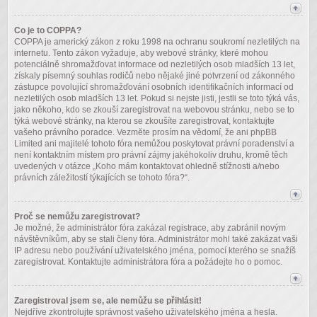
Co je to COPPA?
COPPA je americký zákon z roku 1998 na ochranu soukromí nezletilých na
internetu. Tento zákon vyžaduje, aby webové stránky, které mohou
potenciálně shromažďovat informace od nezletilých osob mladších 13 let,
získaly písemný souhlas rodičů nebo nějaké jiné potvrzení od zákonného
zástupce povolující shromažďování osobních identifikačních informací od
nezletilých osob mladších 13 let. Pokud si nejste jisti, jestli se toto týká vás,
jako někoho, kdo se zkouší zaregistrovat na webovou stránku, nebo se to
týká webové stránky, na kterou se zkoušíte zaregistrovat, kontaktujte
vašeho právního poradce. Vezměte prosím na vědomí, že ani phpBB
Limited ani majitelé tohoto fóra nemůžou poskytovat právní poradenství a
není kontaktním místem pro právní zájmy jakéhokoliv druhu, kromě těch
uvedených v otázce „Koho mám kontaktovat ohledně stížnosti a/nebo
právních záležitostí týkajících se tohoto fóra?“.
Proč se nemůžu zaregistrovat?
Je možné, že administrátor fóra zakázal registrace, aby zabránil novým
návštěvníkům, aby se stali členy fóra. Administrátor mohl také zakázat vaši
IP adresu nebo používání uživatelského jména, pomocí kterého se snažíš
zaregistrovat. Kontaktujte administrátora fóra a požádejte ho o pomoc.
Zaregistroval jsem se, ale nemůžu se přihlásit!
Nejdříve zkontrolujte správnost vašeho uživatelského jména a hesla.