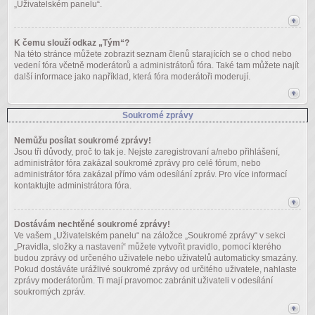
„Uživatelském panelu“.
K čemu slouží odkaz „Tým“?
Na této stránce můžete zobrazit seznam členů starajících se o chod nebo
vedení fóra včetně moderátorů a administrátorů fóra. Také tam můžete najít
další informace jako například, která fóra moderátoři moderují.
Soukromé zprávy
Nemůžu posílat soukromé zprávy!
Jsou tři důvody, proč to tak je. Nejste zaregistrovaní a/nebo přihlášení,
administrátor fóra zakázal soukromé zprávy pro celé fórum, nebo
administrátor fóra zakázal přímo vám odesílání zpráv. Pro více informací
kontaktujte administrátora fóra.
Dostávám nechtěné soukromé zprávy!
Ve vašem „Uživatelském panelu“ na záložce „Soukromé zprávy“ v sekci
„Pravidla, složky a nastavení“ můžete vytvořit pravidlo, pomocí kterého
budou zprávy od určeného uživatele nebo uživatelů automaticky smazány.
Pokud dostáváte urážlivé soukromé zprávy od určitého uživatele, nahlaste
zprávy moderátorům. Ti mají pravomoc zabránit uživateli v odesílání
soukromých zpráv.