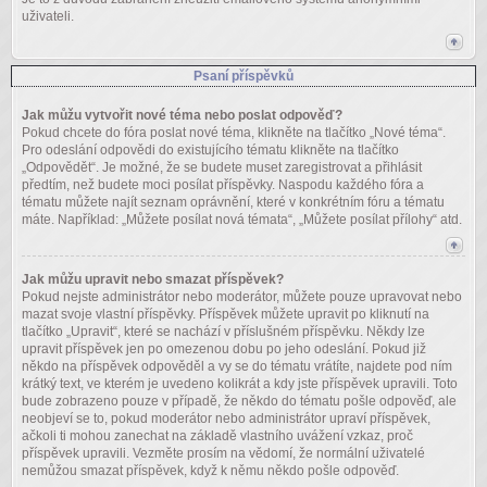
uživateli.
Psaní příspěvků
Jak můžu vytvořit nové téma nebo poslat odpověď?
Pokud chcete do fóra poslat nové téma, klikněte na tlačítko „Nové téma“.
Pro odeslání odpovědi do existujícího tématu klikněte na tlačítko
„Odpovědět“. Je možné, že se budete muset zaregistrovat a přihlásit
předtím, než budete moci posílat příspěvky. Naspodu každého fóra a
tématu můžete najít seznam oprávnění, které v konkrétním fóru a tématu
máte. Například: „Můžete posílat nová témata“, „Můžete posílat přílohy“ atd.
Jak můžu upravit nebo smazat příspěvek?
Pokud nejste administrátor nebo moderátor, můžete pouze upravovat nebo
mazat svoje vlastní příspěvky. Příspěvek můžete upravit po kliknutí na
tlačítko „Upravit“, které se nachází v příslušném příspěvku. Někdy lze
upravit příspěvek jen po omezenou dobu po jeho odeslání. Pokud již
někdo na příspěvek odpověděl a vy se do tématu vrátíte, najdete pod ním
krátký text, ve kterém je uvedeno kolikrát a kdy jste příspěvek upravili. Toto
bude zobrazeno pouze v případě, že někdo do tématu pošle odpověď, ale
neobjeví se to, pokud moderátor nebo administrátor upraví příspěvek,
ačkoli ti mohou zanechat na základě vlastního uvážení vzkaz, proč
příspěvek upravili. Vezměte prosím na vědomí, že normální uživatelé
nemůžou smazat příspěvek, když k němu někdo pošle odpověď.