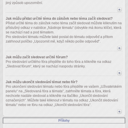
jiný způsob upozornění.
Jak můžu přidat určité téma do záložek nebo téma začít sledovat?
Přidat určité téma do záložek nebo téma začít sledovat můžete kliknutím na
příslušný odkaz v nabídce „Nástroje tématu“ (obvykle má ikonu klíče), která
se nachází nad a pod tématem.
Pro sledování tématu můžete také poslat do tématu odpověď a přitom
zatrhnout políčko „Upozornit mě, když někdo pošle odpověď“.
Jak můžu začít sledovat určité fórum?
Pro sledování určitého fóra přejděte do toho fóra a klikněte na odkaz
„Sledovat fórum“, který se nachází naspodu stránky.
Jak můžu ukončit sledování témat nebo fór?
Pro ukončení sledování tématu nebo fóra přejděte ve vašem „Uživatelském
panelu“ na „Sledovaná fóra a témata“, zatrhněte témata a fóra, která
nechcete nadále sledovat a klikněte na tlačítko „Ukončit sledování
označených“. Můžete také kliknout v tématu na odkaz „Ukončit sledování
tématu“ nebo ve fóru na odkaz „Ukončit sledování fóra“.
Přílohy