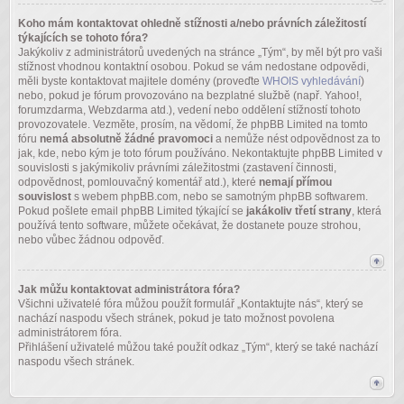
Koho mám kontaktovat ohledně stížnosti a/nebo právních záležitostí
týkajících se tohoto fóra?
Jakýkoliv z administrátorů uvedených na stránce „Tým“, by měl být pro vaši
stížnost vhodnou kontaktní osobou. Pokud se vám nedostane odpovědi,
měli byste kontaktovat majitele domény (proveďte
WHOIS vyhledávání
)
nebo, pokud je fórum provozováno na bezplatné službě (např. Yahoo!,
forumzdarma, Webzdarma atd.), vedení nebo oddělení stížností tohoto
provozovatele. Vezměte, prosím, na vědomí, že phpBB Limited na tomto
fóru
nemá absolutně žádné pravomoci
a nemůže nést odpovědnost za to
jak, kde, nebo kým je toto fórum používáno. Nekontaktujte phpBB Limited v
souvislosti s jakýmikoliv právními záležitostmi (zastavení činnosti,
odpovědnost, pomlouvačný komentář atd.), které
nemají přímou
souvislost
s webem phpBB.com, nebo se samotným phpBB softwarem.
Pokud pošlete email phpBB Limited týkající se
jakákoliv třetí strany
, která
používá tento software, můžete očekávat, že dostanete pouze strohou,
nebo vůbec žádnou odpověď.
Jak můžu kontaktovat administrátora fóra?
Všichni uživatelé fóra můžou použít formulář „Kontaktujte nás“, který se
nachází naspodu všech stránek, pokud je tato možnost povolena
administrátorem fóra.
Přihlášení uživatelé můžou také použít odkaz „Tým“, který se také nachází
naspodu všech stránek.