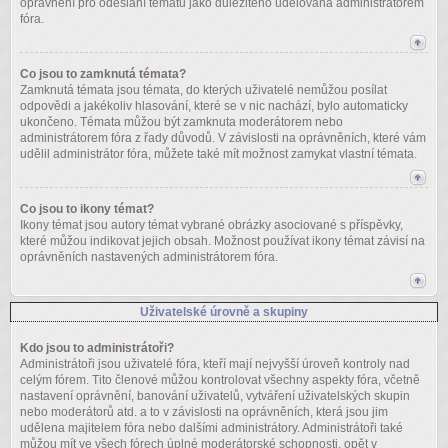
oprávnění pro odeslání tématu jako důležitého udělována administrátorem
fóra.
Co jsou to zamknutá témata?
Zamknutá témata jsou témata, do kterých uživatelé nemůžou posílat
odpovědi a jakékoliv hlasování, které se v nic nachází, bylo automaticky
ukončeno. Témata můžou být zamknuta moderátorem nebo
administrátorem fóra z řady důvodů. V závislosti na oprávněních, které vám
udělil administrátor fóra, můžete také mít možnost zamykat vlastní témata.
Co jsou to ikony témat?
Ikony témat jsou autory témat vybrané obrázky asociované s příspěvky,
které můžou indikovat jejich obsah. Možnost používat ikony témat závisí na
oprávněních nastavených administrátorem fóra.
Uživatelské úrovně a skupiny
Kdo jsou to administrátoři?
Administrátoři jsou uživatelé fóra, kteří mají nejvyšší úroveň kontroly nad
celým fórem. Tito členové můžou kontrolovat všechny aspekty fóra, včetně
nastavení oprávnění, banování uživatelů, vytváření uživatelských skupin
nebo moderátorů atd. a to v závislosti na oprávněních, která jsou jim
udělena majitelem fóra nebo dalšími administrátory. Administrátoři také
můžou mít ve všech fórech úplné moderátorské schopnosti, opět v