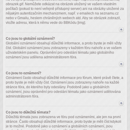
obrazek.gif. Nemůžete odkázat na obrázek uložený ve vašem vlastním
počítači (pokud to není veřejně přístupný server) ani na obrázky uložené za
nějakým autentizačním mechanizmem, např. v emailech na seznamu.cz
nebo v Gmailu, heslem chráněných webech atd. Aby se obrázek zobrazil,
vložte adresu, která k němu vede do BBKódu [img].
Co jsou to globální oznámení?
Globální oznámení obsahují důležité informace, a proto byste je měli vždy
číst. Globální oznámení jsou zobrazeny v každém fóru nahoře a ve vašem
uživatelském panelu. Oprávnění pro odeslání tématu jako globálního
oznámení jsou udělena administrátorem fóra.
Co jsou to oznámení?
Oznámení často obsahují důležité informace pro fórum, které právě čtete, a
proto byste je měli vždy číst. Oznámení jsou zobrazeny nahoře na každé
stránce fóra, do kterého byly odeslány. Podobně jako u globálních
oznámení, jsou oprávnění pro odeslání tématu jako oznámení udělována
administrátorem fóra.
Co jsou to důležitá témata?
Důležitá témata jsou zobrazena ve fóru pod oznámeními, ale jen na první
stránce. Často obsahují důležité informace, proto byste je měli číst kdykoli
je to možné. Podobně jako u oznámení a globálních oznámení, jsou