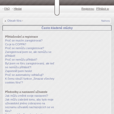
•
FAQ
•
Hledat
Registrovat
Přihlásit se
•
Obsah fóra
‹
Nahoru
Často kladené otázky
Přihlašování a registrace
Proč se musím zaregistrovat?
Co je to COPPA?
Proč se nemůžu zaregistrovat?
Zaregistroval jsem se, ale nemůžu se
přihlásit!
Proč se nemůžu přihlásit?
Byl jsem ve fóru zaregistrovaný, ale teď
se nemůžu přihlásit?!
Zapomněl jsem heslo!
Proč se automaticky odhlašuji?
K čemu slouží funkce „Smazat všechny
cookies fóra“?
Předvolby a nastavení uživatele
Jak můžu změnit svoje nastavení?
Jak můžu zabránit tomu, aby bylo moje
uživatelské jméno zobrazeno na
seznamu uživatelů nacházejících se ve
fóru?