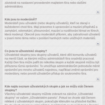
závislosti na nastavení provedeném majitelem fóra nebo dalšími
administrátory.
Kdo jsou to moderátoři?
Moderátoři jsou uživatelé (nebo skupiny uživatelů), kteří se starají o
každodenní chod fóra. Mají pravomoc k upravování a mazání příspěvků a
zamykání, odemykání, přesunování, mazání a rozdělování témat ve fórech,
která moderují. Obecně jsou moderátoři přítomni, aby zabraňovali uživatelů
v psaní mimo téma nebo v posílání hanlivých nebo urážlivých materiálů.
Co jsou to uživatelské skupiny?
Uživatelské skupiny jsou skupiny uživatelů, které dělí komunitu uživatelů
na menší části, se kterými můžou administrátoři fóra snadněji pracovat.
Každý člen fóra může patřit do několika skupin a každé skupině můžou být
přiřazena různá oprávnění. To umožňuje administrátorům jednoduše měnit
oprávnění pro mnoho uživatelů najednou, například změnit oprávnění pro
moderátory, nebo povolit uživatelům přístup do soukromého fóra.
Kde najdu seznam uživatelských skupin a jak se můžu stát členem
skupiny?
Všechny uživatelské skupiny můžete zobrazit na záložce „Uživatelské
skupiny“ ve vašem „Uživatelském panelu“. Pokud se chcete stát členem
některé z uživatelských skupin, pokračujte kliknutím na příslušné tlačítko.