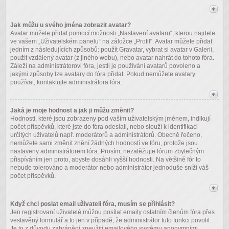
Jak můžu u svého jména zobrazit avatar?
Avatar můžete přidat pomocí možnosti „Nastavení avataru“, kterou najdete
ve vašem „Uživatelském panelu“ na záložce „Profil“. Avatar můžete přidat
jedním z následujících způsobů: použít Gravatar, vybrat si avatar v Galerii,
použít vzdálený avatar (z jiného webu), nebo avatar nahrát do tohoto fóra.
Záleží na administrátorovi fóra, jestli je používání avatarů povoleno a
jakými způsoby lze avatary do fóra přidat. Pokud nemůžete avatary
používat, kontaktujte administrátora fóra.
Jaká je moje hodnost a jak ji můžu změnit?
Hodnosti, které jsou zobrazeny pod vaším uživatelským jménem, indikují
počet příspěvků, které jste do fóra odeslali, nebo slouží k identifikaci
určitých uživatelů např. moderátorů a administrátorů. Obecně řečeno,
nemůžete sami změnit znění žádných hodností ve fóru, protože jsou
nastaveny administrátorem fóra. Prosím, nezatěžujte fórum zbytečným
přispíváním jen proto, abyste dosáhli vyšší hodnosti. Na většině fór to
nebude tolerováno a moderátor nebo administrátor jednoduše sníží váš
počet příspěvků.
Když chci poslat email uživateli fóra, musím se přihlásit?
Jen registrovaní uživatelé můžou posílat emaily ostatním členům fóra přes
vestavěný formulář a to jen v případě, že administrátor tuto funkci povolil.
Je to z důvodu zabránění zneužití emailového systému anonymními