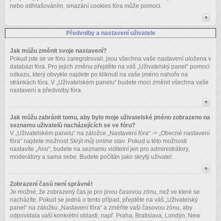
nebo odhlašováním, smazání cookies fóra může pomoci.
Předvolby a nastavení uživatele
Jak můžu změnit svoje nastavení?
Pokud jste se ve fóru zaregistrovali, jsou všechna vaše nastavení uložena v
databázi fóra. Pro jejich změnu přejděte na váš „Uživatelský panel“ pomocí
odkazu, který obvykle najdete po kliknutí na vaše jméno nahoře na
stránkách fóra. V „Uživatelském panelu“ budete moci změnit všechna vaše
nastavení a předvolby fóra.
Jak můžu zabránit tomu, aby bylo moje uživatelské jméno zobrazeno na
seznamu uživatelů nacházejících se ve fóru?
V „Uživatelském panelu“ na záložce „Nastavení fóra“ -> „Obecné nastavení
fóra“ najdete možnost
Skrýt můj online stav
. Pokud u této možnosti
nastavíte „Ano“, budete na seznamu viditelní jen pro administrátory,
moderátory a sama sebe. Budete počítán jako skrytý uživatel.
Zobrazení časů není správné!
Je možné, že zobrazený čas je pro jinou časovou zónu, než ve které se
nacházíte. Pokud se jedná o tento případ, přejděte na váš „Uživatelský
panel“ na záložku „Nastavení fóra“ a změňte vaši časovou zónu, aby
odpovídala vaší konkrétní oblasti, např. Praha, Bratislava, Londýn, New