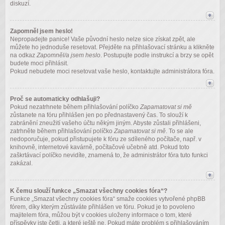
diskuzí.
Zapomněl jsem heslo!
Nepropadejte panice! Vaše původní heslo nelze sice získat zpět, ale
můžete ho jednoduše resetovat. Přejděte na přihlašovací stránku a klikněte
na odkaz
Zapomněl/a jsem heslo
. Postupujte podle instrukcí a brzy se opět
budete moci přihlásit.
Pokud nebudete moci resetovat vaše heslo, kontaktujte administrátora fóra.
Proč se automaticky odhlašuji?
Pokud nezatrhnete během přihlašování políčko
Zapamatovat si mě
zůstanete na fóru přihlášen jen po přednastavený čas. To slouží k
zabránění zneužití vašeho účtu někým jiným. Abyste zůstali přihlášeni,
zatrhněte během přihlašování políčko
Zapamatovat si mě
. To se ale
nedoporučuje, pokud přistupujete k fóru ze sdíleného počítače, např. v
knihovně, internetové kavárně, počítačové učebně atd. Pokud toto
zaškrtávací políčko nevidíte, znamená to, že administrátor fóra tuto funkci
zakázal.
K čemu slouží funkce „Smazat všechny cookies fóra“?
Funkce „Smazat všechny cookies fóra“ smaže cookies vytvořené phpBB
fórem, díky kterým zůstáváte přihlášen ve fóru. Pokud je to povoleno
majitelem fóra, můžou být v cookies uloženy informace o tom, které
příspěvky jste četli, a které ještě ne. Pokud máte problém s přihlašováním