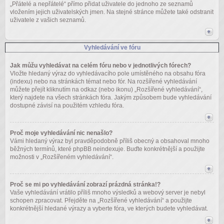
„Přátelé a nepřátelé“ přímo přidat uživatele do jednoho ze seznamů
vložením jejich uživatelských jmen. Na stejné stránce můžete také odstranit
uživatele z vašich seznamů.
Vyhledávání ve fóru
Jak můžu vyhledávat na celém fóru nebo v jednotlivých fórech?
Vložte hledaný výraz do vyhledávacího pole umístěného na obsahu fóra
(indexu) nebo na stránkách témat nebo fór. Na rozšířené vyhledávání
můžete přejít kliknutím na odkaz (nebo ikonu) „Rozšířené vyhledávání“,
který najdete na všech stránkách fóra. Jakým způsobem bude vyhledávání
dostupné závisí na použitém vzhledu fóra.
Proč moje vyhledávání nic nenašlo?
Vámi hledaný výraz byl pravděpodobně příliš obecný a obsahoval mnoho
běžných termínů, které phpBB neindexuje. Buďte konkrétnější a použijte
možnosti v „Rozšířeném vyhledávání“.
Proč se mi po vyhledávání zobrazí prázdná stránka!?
Vaše vyhledávání vrátilo příliš mnoho výsledků a webový server je nebyl
schopen zpracovat. Přejděte na „Rozšířené vyhledávání“ a použijte
konkrétnější hledané výrazy a vyberte fóra, ve kterých budete vyhledávat.