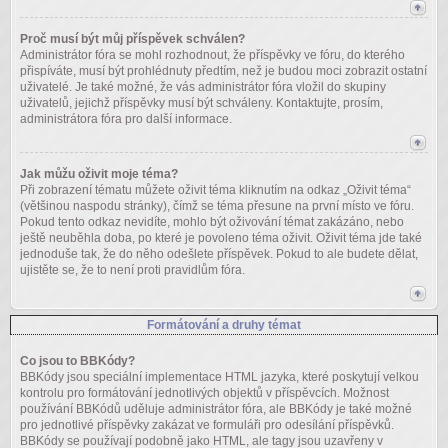
Proč musí být můj příspěvek schválen?
Administrátor fóra se mohl rozhodnout, že příspěvky ve fóru, do kterého
přispíváte, musí být prohlédnuty předtím, než je budou moci zobrazit ostatní
uživatelé. Je také možné, že vás administrátor fóra vložil do skupiny
uživatelů, jejichž příspěvky musí být schváleny. Kontaktujte, prosím,
administrátora fóra pro další informace.
Jak můžu oživit moje téma?
Při zobrazení tématu můžete oživit téma kliknutím na odkaz „Oživit téma“
(většinou naspodu stránky), čímž se téma přesune na první místo ve fóru.
Pokud tento odkaz nevidíte, mohlo být oživování témat zakázáno, nebo
ještě neuběhla doba, po které je povoleno téma oživit. Oživit téma jde také
jednoduše tak, že do něho odešlete příspěvek. Pokud to ale budete dělat,
ujistěte se, že to není proti pravidlům fóra.
Formátování a druhy témat
Co jsou to BBKódy?
BBKódy jsou speciální implementace HTML jazyka, které poskytují velkou
kontrolu pro formátování jednotlivých objektů v příspěvcích. Možnost
používání BBKódů uděluje administrátor fóra, ale BBKódy je také možné
pro jednotlivé příspěvky zakázat ve formuláři pro odesílání příspěvků.
BBKódy se používají podobně jako HTML, ale tagy jsou uzavřeny v