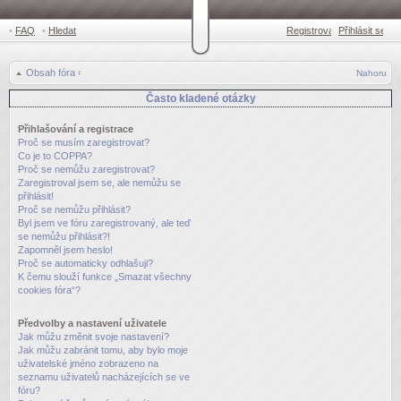
•
FAQ
•
Hledat
Registrovat
Přihlásit se
•
Obsah fóra
‹
Nahoru
Často kladené otázky
Přihlašování a registrace
Proč se musím zaregistrovat?
Co je to COPPA?
Proč se nemůžu zaregistrovat?
Zaregistroval jsem se, ale nemůžu se
přihlásit!
Proč se nemůžu přihlásit?
Byl jsem ve fóru zaregistrovaný, ale teď
se nemůžu přihlásit?!
Zapomněl jsem heslo!
Proč se automaticky odhlašuji?
K čemu slouží funkce „Smazat všechny
cookies fóra“?
Předvolby a nastavení uživatele
Jak můžu změnit svoje nastavení?
Jak můžu zabránit tomu, aby bylo moje
uživatelské jméno zobrazeno na
seznamu uživatelů nacházejících se ve
fóru?