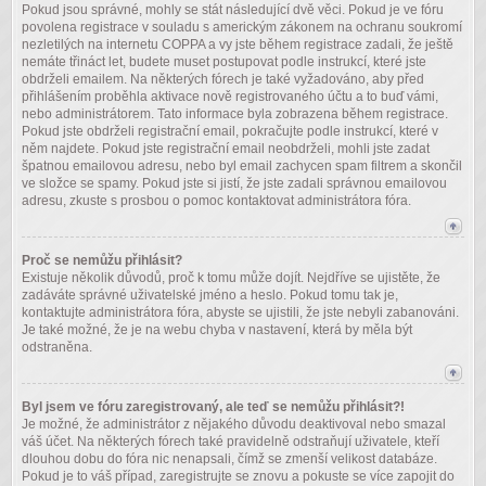
Pokud jsou správné, mohly se stát následující dvě věci. Pokud je ve fóru
povolena registrace v souladu s americkým zákonem na ochranu soukromí
nezletilých na internetu COPPA a vy jste během registrace zadali, že ještě
nemáte třináct let, budete muset postupovat podle instrukcí, které jste
obdrželi emailem. Na některých fórech je také vyžadováno, aby před
přihlášením proběhla aktivace nově registrovaného účtu a to buď vámi,
nebo administrátorem. Tato informace byla zobrazena během registrace.
Pokud jste obdrželi registrační email, pokračujte podle instrukcí, které v
něm najdete. Pokud jste registrační email neobdrželi, mohli jste zadat
špatnou emailovou adresu, nebo byl email zachycen spam filtrem a skončil
ve složce se spamy. Pokud jste si jistí, že jste zadali správnou emailovou
adresu, zkuste s prosbou o pomoc kontaktovat administrátora fóra.
Proč se nemůžu přihlásit?
Existuje několik důvodů, proč k tomu může dojít. Nejdříve se ujistěte, že
zadáváte správné uživatelské jméno a heslo. Pokud tomu tak je,
kontaktujte administrátora fóra, abyste se ujistili, že jste nebyli zabanováni.
Je také možné, že je na webu chyba v nastavení, která by měla být
odstraněna.
Byl jsem ve fóru zaregistrovaný, ale teď se nemůžu přihlásit?!
Je možné, že administrátor z nějakého důvodu deaktivoval nebo smazal
váš účet. Na některých fórech také pravidelně odstraňují uživatele, kteří
dlouhou dobu do fóra nic nenapsali, čímž se zmenší velikost databáze.
Pokud je to váš případ, zaregistrujte se znovu a pokuste se více zapojit do