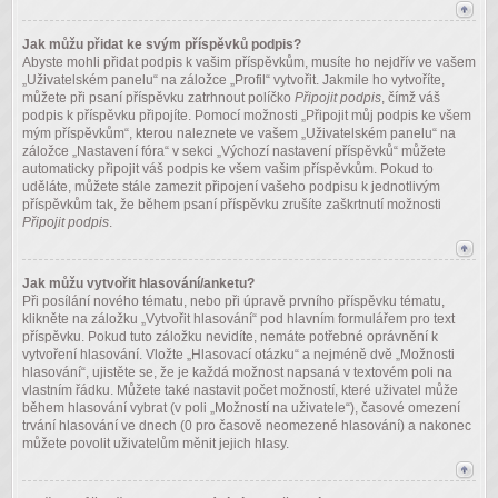
Jak můžu přidat ke svým příspěvků podpis?
Abyste mohli přidat podpis k vašim příspěvkům, musíte ho nejdřív ve vašem
„Uživatelském panelu“ na záložce „Profil“ vytvořit. Jakmile ho vytvoříte,
můžete při psaní příspěvku zatrhnout políčko
Připojit podpis
, čímž váš
podpis k příspěvku připojíte. Pomocí možnosti „Připojit můj podpis ke všem
mým příspěvkům“, kterou naleznete ve vašem „Uživatelském panelu“ na
záložce „Nastavení fóra“ v sekci „Výchozí nastavení příspěvků“ můžete
automaticky připojit váš podpis ke všem vašim příspěvkům. Pokud to
uděláte, můžete stále zamezit připojení vašeho podpisu k jednotlivým
příspěvkům tak, že během psaní příspěvku zrušíte zaškrtnutí možnosti
Připojit podpis
.
Jak můžu vytvořit hlasování/anketu?
Při posílání nového tématu, nebo při úpravě prvního příspěvku tématu,
klikněte na záložku „Vytvořit hlasování“ pod hlavním formulářem pro text
příspěvku. Pokud tuto záložku nevidíte, nemáte potřebné oprávnění k
vytvoření hlasování. Vložte „Hlasovací otázku“ a nejméně dvě „Možnosti
hlasování“, ujistěte se, že je každá možnost napsaná v textovém poli na
vlastním řádku. Můžete také nastavit počet možností, které uživatel může
během hlasování vybrat (v poli „Možností na uživatele“), časové omezení
trvání hlasování ve dnech (0 pro časově neomezené hlasování) a nakonec
můžete povolit uživatelům měnit jejich hlasy.