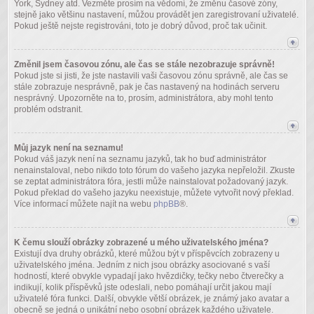
York, Sydney atd. Vezměte prosím na vědomí, že změnu časové zóny,
stejně jako většinu nastavení, můžou provádět jen zaregistrovaní uživatelé.
Pokud ještě nejste registrováni, toto je dobrý důvod, proč tak učinit.
Změnil jsem časovou zónu, ale čas se stále nezobrazuje správně!
Pokud jste si jisti, že jste nastavili vaši časovou zónu správně, ale čas se
stále zobrazuje nesprávně, pak je čas nastavený na hodinách serveru
nesprávný. Upozorněte na to, prosím, administrátora, aby mohl tento
problém odstranit.
Můj jazyk není na seznamu!
Pokud váš jazyk není na seznamu jazyků, tak ho buď administrátor
nenainstaloval, nebo nikdo toto fórum do vašeho jazyka nepřeložil. Zkuste
se zeptat administrátora fóra, jestli může nainstalovat požadovaný jazyk.
Pokud překlad do vašeho jazyku neexistuje, můžete vytvořit nový překlad.
Více informací můžete najít na webu
phpBB
®.
K čemu slouží obrázky zobrazené u mého uživatelského jména?
Existují dva druhy obrázků, které můžou být v příspěvcích zobrazeny u
uživatelského jména. Jedním z nich jsou obrázky asociované s vaší
hodností, které obvykle vypadají jako hvězdičky, tečky nebo čtverečky a
indikují, kolik příspěvků jste odeslali, nebo pomáhají určit jakou mají
uživatelé fóra funkci. Další, obvykle větší obrázek, je známý jako avatar a
obecně se jedná o unikátní nebo osobní obrázek každého uživatele.