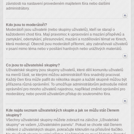
závislosti na nastavení provedeném majitelem fóra nebo dalšími
administrátory.
Kdo jsou to moderátoři?
Moderátoři jsou uživatelé (nebo skupiny uživatelů), kteří se starají o
každodenní chod fóra. Mají pravomoc k upravování a mazání příspěvků a
zamykání, odemykání, přesunování, mazání a rozdělování témat ve fórech,
která moderují. Obecně jsou moderátoři přítomni, aby zabraňovali uživatelů
v psaní mimo téma nebo v posílání hanlivých nebo urážlivých materiálů.
Co jsou to uživatelské skupiny?
Uživatelské skupiny jsou skupiny uživatelů, které dělí komunitu uživatelů
na menší části, se kterými můžou administrátoři fóra snadněji pracovat.
Každý člen fóra může patřit do několika skupin a každé skupině můžou být
přiřazena různá oprávnění. To umožňuje administrátorům jednoduše měnit
oprávnění pro mnoho uživatelů najednou, například změnit oprávnění pro
moderátory, nebo povolit uživatelům přístup do soukromého fóra.
Kde najdu seznam uživatelských skupin a jak se můžu stát členem
skupiny?
Všechny uživatelské skupiny můžete zobrazit na záložce „Uživatelské
skupiny“ ve vašem „Uživatelském panelu“. Pokud se chcete stát členem
některé z uživatelských skupin, pokračujte kliknutím na příslušné tlačítko.