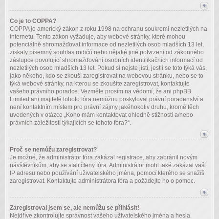
Co je to COPPA?
COPPA je americký zákon z roku 1998 na ochranu soukromí nezletilých na
internetu. Tento zákon vyžaduje, aby webové stránky, které mohou
potenciálně shromažďovat informace od nezletilých osob mladších 13 let,
získaly písemný souhlas rodičů nebo nějaké jiné potvrzení od zákonného
zástupce povolující shromažďování osobních identifikačních informací od
nezletilých osob mladších 13 let. Pokud si nejste jisti, jestli se toto týká vás,
jako někoho, kdo se zkouší zaregistrovat na webovou stránku, nebo se to
týká webové stránky, na kterou se zkoušíte zaregistrovat, kontaktujte
vašeho právního poradce. Vezměte prosím na vědomí, že ani phpBB
Limited ani majitelé tohoto fóra nemůžou poskytovat právní poradenství a
není kontaktním místem pro právní zájmy jakéhokoliv druhu, kromě těch
uvedených v otázce „Koho mám kontaktovat ohledně stížnosti a/nebo
právních záležitostí týkajících se tohoto fóra?“.
Proč se nemůžu zaregistrovat?
Je možné, že administrátor fóra zakázal registrace, aby zabránil novým
návštěvníkům, aby se stali členy fóra. Administrátor mohl také zakázat vaši
IP adresu nebo používání uživatelského jména, pomocí kterého se snažíš
zaregistrovat. Kontaktujte administrátora fóra a požádejte ho o pomoc.
Zaregistroval jsem se, ale nemůžu se přihlásit!
Nejdříve zkontrolujte správnost vašeho uživatelského jména a hesla.