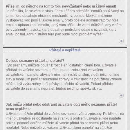
Přišel mi od někoho na tomto fóru nevyžádaný nebo urážlivý email!
Je nám líto, že se vám to stalo. Formulář pro odesílání emailů používaný na
tomto fóru obsahuje obranné mechanismy, pomocí kterých můžeme
vystopovat, kdo posílá takové emaily, proto pošlete administrátorovi fóra
email s úplnou kopií emailu, který vám přišel. Je velmi důležité, aby v něm
byly zahrnuty hlavičky, které obsahují podrobné údaje o uživateli, který
email poslal. Administrátor fóra pak bude moci problém vyřešit.
Přátelé a nepřátelé
Co jsou seznamy přátel a nepřátel?
Tyto seznamy můžete použít k rozdělení ostatních členů fóra. Uživatelé
přidáni do vašeho seznamu přátel budou zobrazeni ve vašem
uživatelském panelu, abyste k nim měli rychlý přístup, viděli jejich online
stav a mohli jim posílat soukromé zprávy. V závislosti na použitém vzhledu
můžou být zvýrazněny i příspěvky od těchto uživatelů. Pokud přidáte
uživatele do seznamu nepřátel, budou jejich příspěvky skryty.
Jak můžu přidat nebo odstranit uživatele do/z mého seznamu přátel
nebo nepřátel?
Uživatele můžete přidat do vašeho seznamu dvěma způsoby. Po kliknutí na
jméno uživatele se dostanete na stránku s profilem uživatele, kde najdete
odkaz, pomocí kterého můžete uživatele přidat do seznamu přátel nebo
nepřátel. Nebo můžete ve vašem „Uživatelském panelu“ na záložce