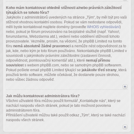
Koho mám kontaktovat ohledně stížnosti a/nebo právních záležitostí
týkajících se tohoto fóra?
Jakýkoliv z administrátorů uvedených na stránce „Tým“, by měl být pro vaši
stížnost vhodnou kontaktní osobou. Pokud se vám nedostane odpovědi,
měli byste kontaktovat majitele domény (proveďte
WHOIS vyhledávání
)
nebo, pokud je fórum provozováno na bezplatné službě (např. Yahoo!,
forumzdarma, Webzdarma atd.), vedení nebo oddělení stížností tohoto
provozovatele. Vezměte, prosím, na vědomí, že phpBB Limited na tomto
fóru
nemá absolutně žádné pravomoci
a nemůže nést odpovědnost za to
jak, kde, nebo kým je toto fórum používáno. Nekontaktujte phpBB Limited v
souvislosti s jakýmikoliv právními záležitostmi (zastavení činnosti,
odpovědnost, pomlouvačný komentář atd.), které
nemají přímou
souvislost
s webem phpBB.com, nebo se samotným phpBB softwarem.
Pokud pošlete email phpBB Limited týkající se
jakákoliv třetí strany
, která
používá tento software, můžete očekávat, že dostanete pouze strohou,
nebo vůbec žádnou odpověď.
Jak můžu kontaktovat administrátora fóra?
Všichni uživatelé fóra můžou použít formulář „Kontaktujte nás“, který se
nachází naspodu všech stránek, pokud je tato možnost povolena
administrátorem fóra.
Přihlášení uživatelé můžou také použít odkaz „Tým“, který se také nachází
naspodu všech stránek.