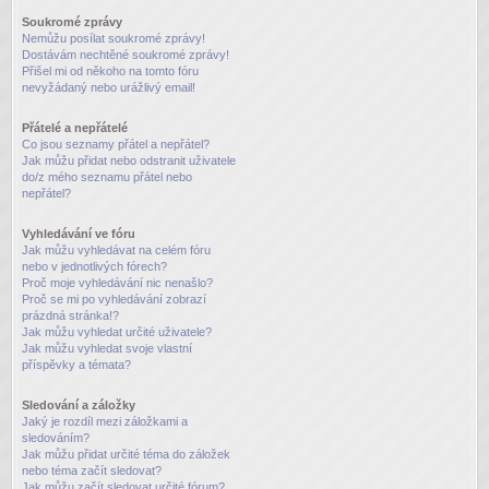
Soukromé zprávy
Nemůžu posílat soukromé zprávy!
Dostávám nechtěné soukromé zprávy!
Přišel mi od někoho na tomto fóru
nevyžádaný nebo urážlivý email!
Přátelé a nepřátelé
Co jsou seznamy přátel a nepřátel?
Jak můžu přidat nebo odstranit uživatele
do/z mého seznamu přátel nebo
nepřátel?
Vyhledávání ve fóru
Jak můžu vyhledávat na celém fóru
nebo v jednotlivých fórech?
Proč moje vyhledávání nic nenašlo?
Proč se mi po vyhledávání zobrazí
prázdná stránka!?
Jak můžu vyhledat určité uživatele?
Jak můžu vyhledat svoje vlastní
příspěvky a témata?
Sledování a záložky
Jaký je rozdíl mezi záložkami a
sledováním?
Jak můžu přidat určité téma do záložek
nebo téma začít sledovat?
Jak můžu začít sledovat určité fórum?