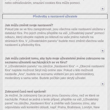
nebo odhlašováním, smazání cookies fóra může pomoci.
Předvolby a nastavení uživatele
Jak můžu změnit svoje nastavení?
Pokud jste se ve fóru zaregistrovali, jsou všechna vaše nastavení uložena v
databázi fóra. Pro jejich změnu přejděte na váš „Uživatelský panel“ pomocí
odkazu, který obvykle najdete po kliknutí na vaše jméno nahoře na
stránkách fóra. V „Uživatelském panelu“ budete moci změnit všechna vaše
nastavení a předvolby fóra.
Jak můžu zabránit tomu, aby bylo moje uživatelské jméno zobrazeno na
seznamu uživatelů nacházejících se ve fóru?
V „Uživatelském panelu“ na záložce „Nastavení fóra“ -> „Obecné nastavení
fóra“ najdete možnost
Skrýt můj online stav
. Pokud u této možnosti
nastavíte „Ano“, budete na seznamu viditelní jen pro administrátory,
moderátory a sama sebe. Budete počítán jako skrytý uživatel.
Zobrazení časů není správné!
Je možné, že zobrazený čas je pro jinou časovou zónu, než ve které se
nacházíte. Pokud se jedná o tento případ, přejděte na váš „Uživatelský
panel“ na záložku „Nastavení fóra“ a změňte vaši časovou zónu, aby
odpovídala vaší konkrétní oblasti, např. Praha, Bratislava, Londýn, New