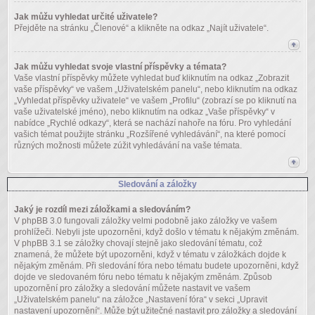
Jak můžu vyhledat určité uživatele?
Přejděte na stránku „Členové“ a klikněte na odkaz „Najít uživatele“.
Jak můžu vyhledat svoje vlastní příspěvky a témata?
Vaše vlastní příspěvky můžete vyhledat buď kliknutím na odkaz „Zobrazit
vaše příspěvky“ ve vašem „Uživatelském panelu“, nebo kliknutím na odkaz
„Vyhledat příspěvky uživatele“ ve vašem „Profilu“ (zobrazí se po kliknutí na
vaše uživatelské jméno), nebo kliknutím na odkaz „Vaše příspěvky“ v
nabídce „Rychlé odkazy“, která se nachází nahoře na fóru. Pro vyhledání
vašich témat použijte stránku „Rozšířené vyhledávání“, na které pomocí
různých možnosti můžete zúžit vyhledávání na vaše témata.
Sledování a záložky
Jaký je rozdíl mezi záložkami a sledováním?
V phpBB 3.0 fungovali záložky velmi podobně jako záložky ve vašem
prohlížeči. Nebyli jste upozorněni, když došlo v tématu k nějakým změnám.
V phpBB 3.1 se záložky chovají stejně jako sledování tématu, což
znamená, že můžete být upozorněni, když v tématu v záložkách dojde k
nějakým změnám. Při sledování fóra nebo tématu budete upozorněni, když
dojde ve sledovaném fóru nebo tématu k nějakým změnám. Způsob
upozornění pro záložky a sledování můžete nastavit ve vašem
„Uživatelském panelu“ na záložce „Nastavení fóra“ v sekci „Upravit
nastavení upozornění“. Může být užitečné nastavit pro záložky a sledování