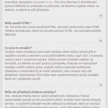
hranatých závorkách [ a ] a ne v < a >. Pro více informací o formátování
pomocí BBKódů se podívejte na průvodce, ke kterému najdete odkaz na
stránce, na které se píší příspěvky.
Můžu použít HTML?
Ne. Na tomto fóru nelze používat HTML, aby bylo zpracováno jako HTML.
Většinu formátování, které lze provést pomocí HTML, lze nahradit použitím
BBKódů.
Co jsou to smajlíci?
Smajlíci nebo emotikony jsou malé obrázky, které můžou být použity k
vyjádření pocitů a vytvořeny za použití krátkého kódu, např. kód :) znamená
radost a kód :( znamená smutek. Úplný seznam smajlíků najdete na
formuláři, na kterém se tvoří zprávy a příspěvky. Pokuste se nepoužívat
smajlíky v příliš velkém počtu, protože můžou způsobit nečitelnost
příspěvku a moderátoři by je mohli odstranit, nebo smazat celý váš
příspěvek. Administrátor fóra může také nastavit omezení počtu smajlíků,
které lze v příspěvku použít.
Můžu do příspěvků přidávat obrázky?
Ano, obrázky můžou být ve vašich příspěvcích zobrazeny. Pokud
administrátor povolil ve fóru používání příloh, budete moci nahrát obrázek
do fóra. V opačném případě musíte odkázat na obrázek, který se nachází
na veřejně přístupném webovém serveru, např. http://www.priklad.cz/muj-