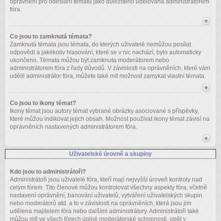
oprávnění pro odeslání tématu jako důležitého udělována administrátorem
fóra.
Co jsou to zamknutá témata?
Zamknutá témata jsou témata, do kterých uživatelé nemůžou posílat
odpovědi a jakékoliv hlasování, které se v nic nachází, bylo automaticky
ukončeno. Témata můžou být zamknuta moderátorem nebo
administrátorem fóra z řady důvodů. V závislosti na oprávněních, které vám
udělil administrátor fóra, můžete také mít možnost zamykat vlastní témata.
Co jsou to ikony témat?
Ikony témat jsou autory témat vybrané obrázky asociované s příspěvky,
které můžou indikovat jejich obsah. Možnost používat ikony témat závisí na
oprávněních nastavených administrátorem fóra.
Uživatelské úrovně a skupiny
Kdo jsou to administrátoři?
Administrátoři jsou uživatelé fóra, kteří mají nejvyšší úroveň kontroly nad
celým fórem. Tito členové můžou kontrolovat všechny aspekty fóra, včetně
nastavení oprávnění, banování uživatelů, vytváření uživatelských skupin
nebo moderátorů atd. a to v závislosti na oprávněních, která jsou jim
udělena majitelem fóra nebo dalšími administrátory. Administrátoři také
můžou mít ve všech fórech úplné moderátorské schopnosti, opět v