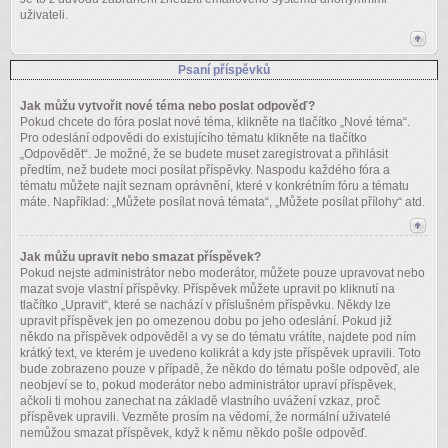
uživateli.
Psaní příspěvků
Jak můžu vytvořit nové téma nebo poslat odpověď?
Pokud chcete do fóra poslat nové téma, klikněte na tlačítko „Nové téma“.
Pro odeslání odpovědi do existujícího tématu klikněte na tlačítko
„Odpovědět“. Je možné, že se budete muset zaregistrovat a přihlásit
předtím, než budete moci posílat příspěvky. Naspodu každého fóra a
tématu můžete najít seznam oprávnění, které v konkrétním fóru a tématu
máte. Například: „Můžete posílat nová témata“, „Můžete posílat přílohy“ atd.
Jak můžu upravit nebo smazat příspěvek?
Pokud nejste administrátor nebo moderátor, můžete pouze upravovat nebo
mazat svoje vlastní příspěvky. Příspěvek můžete upravit po kliknutí na
tlačítko „Upravit“, které se nachází v příslušném příspěvku. Někdy lze
upravit příspěvek jen po omezenou dobu po jeho odeslání. Pokud již
někdo na příspěvek odpověděl a vy se do tématu vrátíte, najdete pod ním
krátký text, ve kterém je uvedeno kolikrát a kdy jste příspěvek upravili. Toto
bude zobrazeno pouze v případě, že někdo do tématu pošle odpověď, ale
neobjeví se to, pokud moderátor nebo administrátor upraví příspěvek,
ačkoli ti mohou zanechat na základě vlastního uvážení vzkaz, proč
příspěvek upravili. Vezměte prosím na vědomí, že normální uživatelé
nemůžou smazat příspěvek, když k němu někdo pošle odpověď.