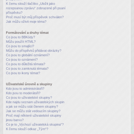
K čemu slouží tlačítko „Uložit jako
rozepsanou zprávu“ zobrazené při psaní
příspěvku?
Proč musí být můj příspěvek schválen?
Jak můžu oživit moje téma?
Formátování a druhy témat
Co jsou to BBKódy?
Můžu použít HTML?
Co jsou to smajlíci?
Můžu do příspěvků přidávat obrázky?
Co jsou to globální oznámení?
Co jsou to oznámení?
Co jsou to důležitá témata?
Co jsou to zamknutá témata?
Co jsou to ikony témat?
Uživatelské úrovně a skupiny
Kdo jsou to administrátoři?
Kdo jsou to moderátoři?
Co jsou to uživatelské skupiny?
Kde najdu seznam uživatelských skupin
a jak se můžu stát členem skupiny?
Jak se můžu stát vedoucím skupiny?
Proč mají některé uživatelské skupiny
jinou barvu?
Co je to „Výchozí uživatelská skupina“?
K čemu slouží odkaz „Tým“?