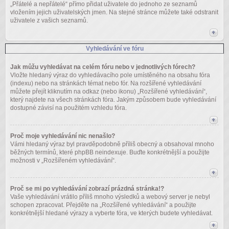
„Přátelé a nepřátelé“ přímo přidat uživatele do jednoho ze seznamů
vložením jejich uživatelských jmen. Na stejné stránce můžete také odstranit
uživatele z vašich seznamů.
Vyhledávání ve fóru
Jak můžu vyhledávat na celém fóru nebo v jednotlivých fórech?
Vložte hledaný výraz do vyhledávacího pole umístěného na obsahu fóra
(indexu) nebo na stránkách témat nebo fór. Na rozšířené vyhledávání
můžete přejít kliknutím na odkaz (nebo ikonu) „Rozšířené vyhledávání“,
který najdete na všech stránkách fóra. Jakým způsobem bude vyhledávání
dostupné závisí na použitém vzhledu fóra.
Proč moje vyhledávání nic nenašlo?
Vámi hledaný výraz byl pravděpodobně příliš obecný a obsahoval mnoho
běžných termínů, které phpBB neindexuje. Buďte konkrétnější a použijte
možnosti v „Rozšířeném vyhledávání“.
Proč se mi po vyhledávání zobrazí prázdná stránka!?
Vaše vyhledávání vrátilo příliš mnoho výsledků a webový server je nebyl
schopen zpracovat. Přejděte na „Rozšířené vyhledávání“ a použijte
konkrétnější hledané výrazy a vyberte fóra, ve kterých budete vyhledávat.