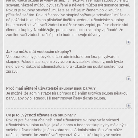
Ne do všech skupin je volný přístup. V některých se musí žádost o členství
schválit, některé můžou být uzavřené a některé můžou být dokonce skryté.
Pokud je skupiny otevřená, můžete se stát jejím členem po kliknutí na
příslušné tlačítko. Pokud členství ve skupině vyžaduje schválení, můžete o
ně požádat kliknutím na příslušné tlačítko. Vedoucí uživatelské skupiny
bude muset schválit vaši žádost a může se vás zeptat, proč se chcete stát
členem skupiny. Neobtěžujte, prosím, vedoucího skupiny v případě, že
zamítne vaši žádost - určitě pro to bude mít svoje důvody.
Jak se můžu stát vedoucím skupiny?
Vedoucí skupiny je obvykle určen administrátorem fóra při vytváření
skupiny. Pokud máte zájem o vytvoření uživatelské skupiny, měli byste
nejdříve kontaktovat administrátora fóra - zkuste mu poslat soukromou
zprávu.
Proč mají některé uživatelské skupiny jinou barvu?
Je možné, že administrátor fóra přiřadil k členům určitých skupin nějakou
barvu, aby bylo jednodušší identifikovat členy těchto skupin.
Co je to „Výchozí uživatelská skupina“?
Pokud jste členem více než jedné uživatelské skupiny, vaše výchozí
uživatelská skupina určuje, jaká a barva a hodnost skupiny by měla být u
vašeho uživatelského jména zobrazena. Administrátor fóra vám může
udělit oprávnění ke změně vaší výchozí uživatelské skupiny ve vašem