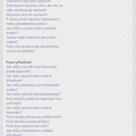
Zobrazení časů není správné!
Změnil jsem časovou zónu, ale čas se
stále nezobrazuje správně!
Můj jazyk není na seznamu!
K čemu slouží obrázky zobrazené u
mého uživatelského jména?
Jak můžu u svého jména zobrazit
avatar?
Jaká je moje hodnost a jak ji můžu
změnit?
Když chci poslat email uživateli fóra,
musím se přihlásit?
Psaní příspěvků
Jak můžu vytvořit nové téma nebo
poslat odpověď?
Jak můžu upravit nebo smazat
příspěvek?
Jak můžu přidat ke svým příspěvků
podpis?
Jak můžu vytvořit hlasování/anketu?
Proč nemůžu přidat do hlasování více
možností?
Jak můžu upravit nebo smazat
hlasování?
Proč nemám přístup do určitého fóra?
Proč nemůžu posílat přílohy?
Proč jsem obdržel varování?
Jak můžu moderátorovi nahlásit
příspěvek?