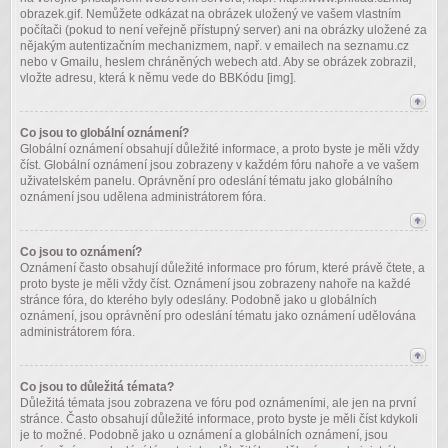
obrazek.gif. Nemůžete odkázat na obrázek uložený ve vašem vlastním
počítači (pokud to není veřejně přístupný server) ani na obrázky uložené za
nějakým autentizačním mechanizmem, např. v emailech na seznamu.cz
nebo v Gmailu, heslem chráněných webech atd. Aby se obrázek zobrazil,
vložte adresu, která k němu vede do BBKódu [img].
Co jsou to globální oznámení?
Globální oznámení obsahují důležité informace, a proto byste je měli vždy
číst. Globální oznámení jsou zobrazeny v každém fóru nahoře a ve vašem
uživatelském panelu. Oprávnění pro odeslání tématu jako globálního
oznámení jsou udělena administrátorem fóra.
Co jsou to oznámení?
Oznámení často obsahují důležité informace pro fórum, které právě čtete, a
proto byste je měli vždy číst. Oznámení jsou zobrazeny nahoře na každé
stránce fóra, do kterého byly odeslány. Podobně jako u globálních
oznámení, jsou oprávnění pro odeslání tématu jako oznámení udělována
administrátorem fóra.
Co jsou to důležitá témata?
Důležitá témata jsou zobrazena ve fóru pod oznámeními, ale jen na první
stránce. Často obsahují důležité informace, proto byste je měli číst kdykoli
je to možné. Podobně jako u oznámení a globálních oznámení, jsou