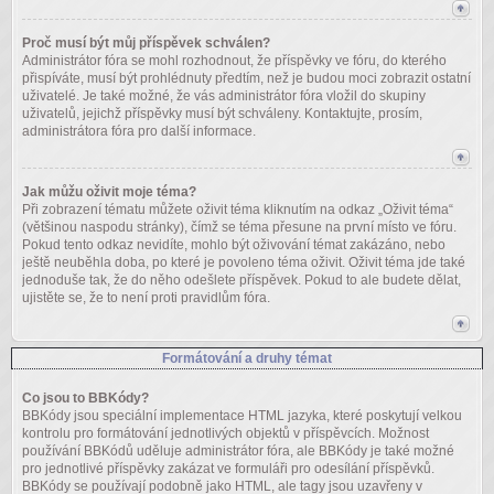
Proč musí být můj příspěvek schválen?
Administrátor fóra se mohl rozhodnout, že příspěvky ve fóru, do kterého
přispíváte, musí být prohlédnuty předtím, než je budou moci zobrazit ostatní
uživatelé. Je také možné, že vás administrátor fóra vložil do skupiny
uživatelů, jejichž příspěvky musí být schváleny. Kontaktujte, prosím,
administrátora fóra pro další informace.
Jak můžu oživit moje téma?
Při zobrazení tématu můžete oživit téma kliknutím na odkaz „Oživit téma“
(většinou naspodu stránky), čímž se téma přesune na první místo ve fóru.
Pokud tento odkaz nevidíte, mohlo být oživování témat zakázáno, nebo
ještě neuběhla doba, po které je povoleno téma oživit. Oživit téma jde také
jednoduše tak, že do něho odešlete příspěvek. Pokud to ale budete dělat,
ujistěte se, že to není proti pravidlům fóra.
Formátování a druhy témat
Co jsou to BBKódy?
BBKódy jsou speciální implementace HTML jazyka, které poskytují velkou
kontrolu pro formátování jednotlivých objektů v příspěvcích. Možnost
používání BBKódů uděluje administrátor fóra, ale BBKódy je také možné
pro jednotlivé příspěvky zakázat ve formuláři pro odesílání příspěvků.
BBKódy se používají podobně jako HTML, ale tagy jsou uzavřeny v