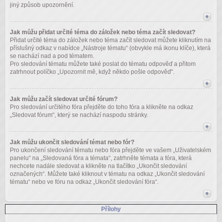
jiný způsob upozornění.
Jak můžu přidat určité téma do záložek nebo téma začít sledovat?
Přidat určité téma do záložek nebo téma začít sledovat můžete kliknutím na
příslušný odkaz v nabídce „Nástroje tématu“ (obvykle má ikonu klíče), která
se nachází nad a pod tématem.
Pro sledování tématu můžete také poslat do tématu odpověď a přitom
zatrhnout políčko „Upozornit mě, když někdo pošle odpověď“.
Jak můžu začít sledovat určité fórum?
Pro sledování určitého fóra přejděte do toho fóra a klikněte na odkaz
„Sledovat fórum“, který se nachází naspodu stránky.
Jak můžu ukončit sledování témat nebo fór?
Pro ukončení sledování tématu nebo fóra přejděte ve vašem „Uživatelském
panelu“ na „Sledovaná fóra a témata“, zatrhněte témata a fóra, která
nechcete nadále sledovat a klikněte na tlačítko „Ukončit sledování
označených“. Můžete také kliknout v tématu na odkaz „Ukončit sledování
tématu“ nebo ve fóru na odkaz „Ukončit sledování fóra“.
Přílohy