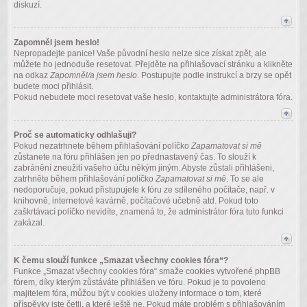
diskuzí.
Zapomněl jsem heslo!
Nepropadejte panice! Vaše původní heslo nelze sice získat zpět, ale
můžete ho jednoduše resetovat. Přejděte na přihlašovací stránku a klikněte
na odkaz
Zapomněl/a jsem heslo
. Postupujte podle instrukcí a brzy se opět
budete moci přihlásit.
Pokud nebudete moci resetovat vaše heslo, kontaktujte administrátora fóra.
Proč se automaticky odhlašuji?
Pokud nezatrhnete během přihlašování políčko
Zapamatovat si mě
zůstanete na fóru přihlášen jen po přednastavený čas. To slouží k
zabránění zneužití vašeho účtu někým jiným. Abyste zůstali přihlášeni,
zatrhněte během přihlašování políčko
Zapamatovat si mě
. To se ale
nedoporučuje, pokud přistupujete k fóru ze sdíleného počítače, např. v
knihovně, internetové kavárně, počítačové učebně atd. Pokud toto
zaškrtávací políčko nevidíte, znamená to, že administrátor fóra tuto funkci
zakázal.
K čemu slouží funkce „Smazat všechny cookies fóra“?
Funkce „Smazat všechny cookies fóra“ smaže cookies vytvořené phpBB
fórem, díky kterým zůstáváte přihlášen ve fóru. Pokud je to povoleno
majitelem fóra, můžou být v cookies uloženy informace o tom, které
příspěvky jste četli, a které ještě ne. Pokud máte problém s přihlašováním