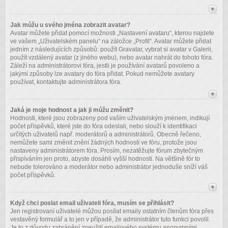
Jak můžu u svého jména zobrazit avatar?
Avatar můžete přidat pomocí možnosti „Nastavení avataru“, kterou najdete
ve vašem „Uživatelském panelu“ na záložce „Profil“. Avatar můžete přidat
jedním z následujících způsobů: použít Gravatar, vybrat si avatar v Galerii,
použít vzdálený avatar (z jiného webu), nebo avatar nahrát do tohoto fóra.
Záleží na administrátorovi fóra, jestli je používání avatarů povoleno a
jakými způsoby lze avatary do fóra přidat. Pokud nemůžete avatary
používat, kontaktujte administrátora fóra.
Jaká je moje hodnost a jak ji můžu změnit?
Hodnosti, které jsou zobrazeny pod vaším uživatelským jménem, indikují
počet příspěvků, které jste do fóra odeslali, nebo slouží k identifikaci
určitých uživatelů např. moderátorů a administrátorů. Obecně řečeno,
nemůžete sami změnit znění žádných hodností ve fóru, protože jsou
nastaveny administrátorem fóra. Prosím, nezatěžujte fórum zbytečným
přispíváním jen proto, abyste dosáhli vyšší hodnosti. Na většině fór to
nebude tolerováno a moderátor nebo administrátor jednoduše sníží váš
počet příspěvků.
Když chci poslat email uživateli fóra, musím se přihlásit?
Jen registrovaní uživatelé můžou posílat emaily ostatním členům fóra přes
vestavěný formulář a to jen v případě, že administrátor tuto funkci povolil.
Je to z důvodu zabránění zneužití emailového systému anonymními