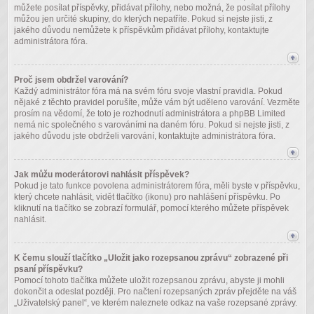
můžete posílat příspěvky, přidávat přílohy, nebo možná, že posílat přílohy
můžou jen určité skupiny, do kterých nepatříte. Pokud si nejste jisti, z
jakého důvodu nemůžete k příspěvkům přidávat přílohy, kontaktujte
administrátora fóra.
Proč jsem obdržel varování?
Každý administrátor fóra má na svém fóru svoje vlastní pravidla. Pokud
nějaké z těchto pravidel porušíte, může vám být uděleno varování. Vezměte
prosím na vědomí, že toto je rozhodnutí administrátora a phpBB Limited
nemá nic společného s varováními na daném fóru. Pokud si nejste jisti, z
jakého důvodu jste obdrželi varování, kontaktujte administrátora fóra.
Jak můžu moderátorovi nahlásit příspěvek?
Pokud je tato funkce povolena administrátorem fóra, měli byste v příspěvku,
který chcete nahlásit, vidět tlačítko (ikonu) pro nahlášení příspěvku. Po
kliknutí na tlačítko se zobrazí formulář, pomocí kterého můžete příspěvek
nahlásit.
K čemu slouží tlačítko „Uložit jako rozepsanou zprávu“ zobrazené při
psaní příspěvku?
Pomocí tohoto tlačítka můžete uložit rozepsanou zprávu, abyste ji mohli
dokončit a odeslat později. Pro načtení rozepsaných zpráv přejděte na váš
„Uživatelský panel“, ve kterém naleznete odkaz na vaše rozepsané zprávy.