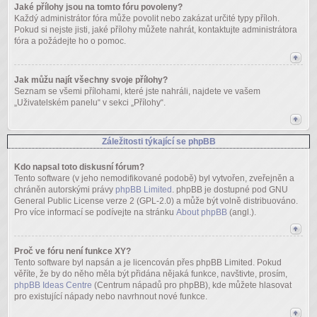
Jaké přílohy jsou na tomto fóru povoleny?
Každý administrátor fóra může povolit nebo zakázat určité typy příloh.
Pokud si nejste jisti, jaké přílohy můžete nahrát, kontaktujte administrátora
fóra a požádejte ho o pomoc.
Jak můžu najít všechny svoje přílohy?
Seznam se všemi přílohami, které jste nahráli, najdete ve vašem
„Uživatelském panelu“ v sekci „Přílohy“.
Záležitosti týkající se phpBB
Kdo napsal toto diskusní fórum?
Tento software (v jeho nemodifikované podobě) byl vytvořen, zveřejněn a
chráněn autorskými právy
phpBB Limited
. phpBB je dostupné pod GNU
General Public License verze 2 (GPL-2.0) a může být volně distribuováno.
Pro více informací se podívejte na stránku
About phpBB
(angl.).
Proč ve fóru není funkce XY?
Tento software byl napsán a je licencován přes phpBB Limited. Pokud
věříte, že by do něho měla být přidána nějaká funkce, navštivte, prosím,
phpBB Ideas Centre
(Centrum nápadů pro phpBB), kde můžete hlasovat
pro existující nápady nebo navrhnout nové funkce.