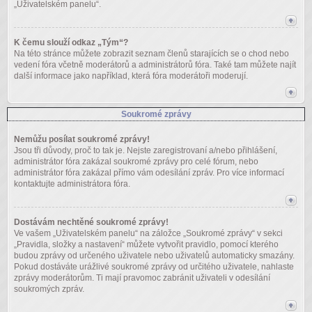
„Uživatelském panelu“.
K čemu slouží odkaz „Tým“?
Na této stránce můžete zobrazit seznam členů starajících se o chod nebo
vedení fóra včetně moderátorů a administrátorů fóra. Také tam můžete najít
další informace jako například, která fóra moderátoři moderují.
Soukromé zprávy
Nemůžu posílat soukromé zprávy!
Jsou tři důvody, proč to tak je. Nejste zaregistrovaní a/nebo přihlášení,
administrátor fóra zakázal soukromé zprávy pro celé fórum, nebo
administrátor fóra zakázal přímo vám odesílání zpráv. Pro více informací
kontaktujte administrátora fóra.
Dostávám nechtěné soukromé zprávy!
Ve vašem „Uživatelském panelu“ na záložce „Soukromé zprávy“ v sekci
„Pravidla, složky a nastavení“ můžete vytvořit pravidlo, pomocí kterého
budou zprávy od určeného uživatele nebo uživatelů automaticky smazány.
Pokud dostáváte urážlivé soukromé zprávy od určitého uživatele, nahlaste
zprávy moderátorům. Ti mají pravomoc zabránit uživateli v odesílání
soukromých zpráv.