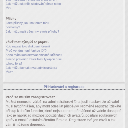
Jak můžu ukončit sledování témat nebo
fór?
Přílohy
Jaké přílohy jsou na tomto fóru
povoleny?
Jak můžu najít všechny svoje přílohy?
Záležitosti týkající se phpBB
Kdo napsal toto diskusní fórum?
Proč ve fóru není funkce XY?
Koho mám kontaktovat ohledně stížnosti
a/nebo právních záležitostí týkajících se
tohoto fóra?
Jak můžu kontaktovat administrátora
fóra?
Přihlašování a registrace
Proč se musím zaregistrovat?
Možná nemusíte, záleží na administrátorovi fóra, jestli nastaví, že uživatel
musí být přihlášen, aby mohl odesílat příspěvky. Nicméně registrací získáte
přístup k dalším funkcím, které nejsou pro nepřihlášené uživatele dostupné,
jako je například možnost použití vlastních avatarů, posílání soukromých
zpráv a emailů ostatním členům fóra atd. Registrace trvá jen chvíli a tak
vám ji můžeme doporučit.