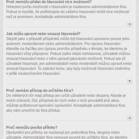
Proč nemůžu přidat do hlasování více možností?
Omezení počtu možností v hlasování je nastaveno administrátorem fóra.
Pokud si myslíte, že potřebujete do vašeho hlasování vložit více možností
než je povoleno, kontaktujte administrátora fóra.
Jak můžu upravit nebo smazat hlasování?
Stejně jako v případě příspěvků může být hlasování upraveno pouze jeho
autorem, moderátorem nebo administrátorem. Pro úpravu hlasování
klikněte na tlačítko pro úpravu prvního příspěvku v tématu, ke kterému je
hlasování vždy připojeno. Pokud zatím nikdo nehlasoval, uživatelé můžou
smazat hlasování nebo v něm upravit jakoukoliv možnost. Pokud ale již
uživatelé hlasovali, jen administrátoři nebo moderátoři můžou upravit nebo
smazat hlasování. To zabrání tomu, aby byly možnosti hlasování změněny
v ještě neukončeném hlasování.
Proč nemám přístup do určitého fóra?
Do některých fór mají přístup jen určití uživatelé nebo skupiny. Abyste je
mohli zobrazit, číst, přispívat do nich nebo v nich provádět jiné akce,
můžete potřebovat speciální oprávnění. Kontaktujte administrátora fóra,
aby vám umožnil do fóra přístup.
Proč nemůžu posílat přílohy?
Oprávnění pro přílohy se nastavují pro jednotlivá fóra, skupiny nebo
uživatele. Administrátor fóra nemusel povolit do určitého fóra, do kterého