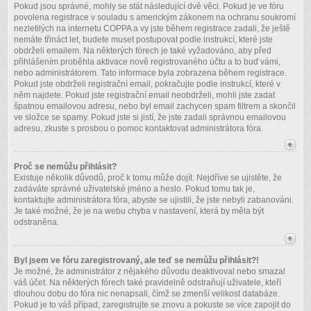
Pokud jsou správné, mohly se stát následující dvě věci. Pokud je ve fóru
povolena registrace v souladu s americkým zákonem na ochranu soukromí
nezletilých na internetu COPPA a vy jste během registrace zadali, že ještě
nemáte třináct let, budete muset postupovat podle instrukcí, které jste
obdrželi emailem. Na některých fórech je také vyžadováno, aby před
přihlášením proběhla aktivace nově registrovaného účtu a to buď vámi,
nebo administrátorem. Tato informace byla zobrazena během registrace.
Pokud jste obdrželi registrační email, pokračujte podle instrukcí, které v
něm najdete. Pokud jste registrační email neobdrželi, mohli jste zadat
špatnou emailovou adresu, nebo byl email zachycen spam filtrem a skončil
ve složce se spamy. Pokud jste si jistí, že jste zadali správnou emailovou
adresu, zkuste s prosbou o pomoc kontaktovat administrátora fóra.
Proč se nemůžu přihlásit?
Existuje několik důvodů, proč k tomu může dojít. Nejdříve se ujistěte, že
zadáváte správné uživatelské jméno a heslo. Pokud tomu tak je,
kontaktujte administrátora fóra, abyste se ujistili, že jste nebyli zabanováni.
Je také možné, že je na webu chyba v nastavení, která by měla být
odstraněna.
Byl jsem ve fóru zaregistrovaný, ale teď se nemůžu přihlásit?!
Je možné, že administrátor z nějakého důvodu deaktivoval nebo smazal
váš účet. Na některých fórech také pravidelně odstraňují uživatele, kteří
dlouhou dobu do fóra nic nenapsali, čímž se zmenší velikost databáze.
Pokud je to váš případ, zaregistrujte se znovu a pokuste se více zapojit do