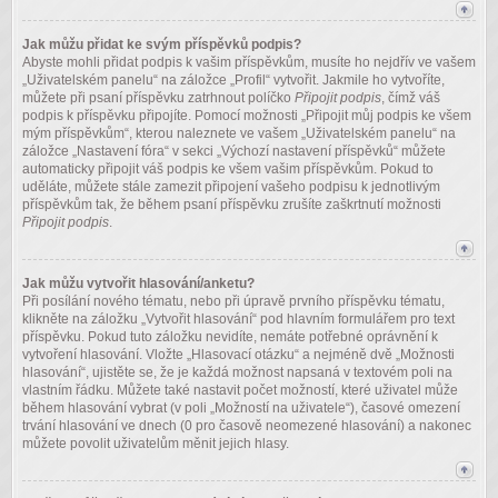
Jak můžu přidat ke svým příspěvků podpis?
Abyste mohli přidat podpis k vašim příspěvkům, musíte ho nejdřív ve vašem
„Uživatelském panelu“ na záložce „Profil“ vytvořit. Jakmile ho vytvoříte,
můžete při psaní příspěvku zatrhnout políčko
Připojit podpis
, čímž váš
podpis k příspěvku připojíte. Pomocí možnosti „Připojit můj podpis ke všem
mým příspěvkům“, kterou naleznete ve vašem „Uživatelském panelu“ na
záložce „Nastavení fóra“ v sekci „Výchozí nastavení příspěvků“ můžete
automaticky připojit váš podpis ke všem vašim příspěvkům. Pokud to
uděláte, můžete stále zamezit připojení vašeho podpisu k jednotlivým
příspěvkům tak, že během psaní příspěvku zrušíte zaškrtnutí možnosti
Připojit podpis
.
Jak můžu vytvořit hlasování/anketu?
Při posílání nového tématu, nebo při úpravě prvního příspěvku tématu,
klikněte na záložku „Vytvořit hlasování“ pod hlavním formulářem pro text
příspěvku. Pokud tuto záložku nevidíte, nemáte potřebné oprávnění k
vytvoření hlasování. Vložte „Hlasovací otázku“ a nejméně dvě „Možnosti
hlasování“, ujistěte se, že je každá možnost napsaná v textovém poli na
vlastním řádku. Můžete také nastavit počet možností, které uživatel může
během hlasování vybrat (v poli „Možností na uživatele“), časové omezení
trvání hlasování ve dnech (0 pro časově neomezené hlasování) a nakonec
můžete povolit uživatelům měnit jejich hlasy.