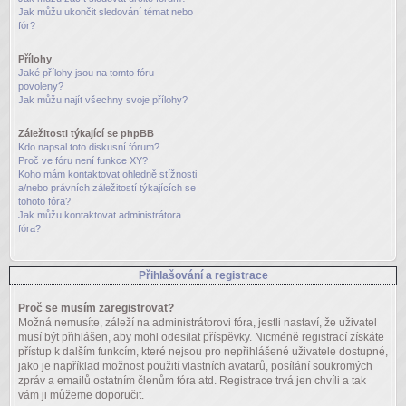
Jak můžu ukončit sledování témat nebo
fór?
Přílohy
Jaké přílohy jsou na tomto fóru
povoleny?
Jak můžu najít všechny svoje přílohy?
Záležitosti týkající se phpBB
Kdo napsal toto diskusní fórum?
Proč ve fóru není funkce XY?
Koho mám kontaktovat ohledně stížnosti
a/nebo právních záležitostí týkajících se
tohoto fóra?
Jak můžu kontaktovat administrátora
fóra?
Přihlašování a registrace
Proč se musím zaregistrovat?
Možná nemusíte, záleží na administrátorovi fóra, jestli nastaví, že uživatel
musí být přihlášen, aby mohl odesílat příspěvky. Nicméně registrací získáte
přístup k dalším funkcím, které nejsou pro nepřihlášené uživatele dostupné,
jako je například možnost použití vlastních avatarů, posílání soukromých
zpráv a emailů ostatním členům fóra atd. Registrace trvá jen chvíli a tak
vám ji můžeme doporučit.