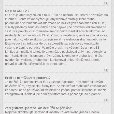
Co je to COPPA?
COPPA je americký zákon z roku 1998 na ochranu soukromí nezletilých na
internetu. Tento zákon vyžaduje, aby webové stránky, které mohou
potenciálně shromažďovat informace od nezletilých osob mladších 13 let,
získaly písemný souhlas rodičů nebo nějaké jiné potvrzení od zákonného
zástupce povolující shromažďování osobních identifikačních informací od
nezletilých osob mladších 13 let. Pokud si nejste jisti, jestli se toto týká vás,
jako někoho, kdo se zkouší zaregistrovat na webovou stránku, nebo se to
týká webové stránky, na kterou se zkoušíte zaregistrovat, kontaktujte
vašeho právního poradce. Vezměte prosím na vědomí, že ani phpBB
Limited ani majitelé tohoto fóra nemůžou poskytovat právní poradenství a
není kontaktním místem pro právní zájmy jakéhokoliv druhu, kromě těch
uvedených v otázce „Koho mám kontaktovat ohledně stížnosti a/nebo
právních záležitostí týkajících se tohoto fóra?“.
Proč se nemůžu zaregistrovat?
Je možné, že administrátor fóra zakázal registrace, aby zabránil novým
návštěvníkům, aby se stali členy fóra. Administrátor mohl také zakázat vaši
IP adresu nebo používání uživatelského jména, pomocí kterého se snažíš
zaregistrovat. Kontaktujte administrátora fóra a požádejte ho o pomoc.
Zaregistroval jsem se, ale nemůžu se přihlásit!
Nejdříve zkontrolujte správnost vašeho uživatelského jména a hesla.