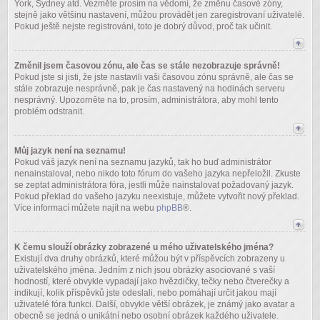
York, Sydney atd. Vezměte prosím na vědomí, že změnu časové zóny,
stejně jako většinu nastavení, můžou provádět jen zaregistrovaní uživatelé.
Pokud ještě nejste registrováni, toto je dobrý důvod, proč tak učinit.
Změnil jsem časovou zónu, ale čas se stále nezobrazuje správně!
Pokud jste si jisti, že jste nastavili vaši časovou zónu správně, ale čas se
stále zobrazuje nesprávně, pak je čas nastavený na hodinách serveru
nesprávný. Upozorněte na to, prosím, administrátora, aby mohl tento
problém odstranit.
Můj jazyk není na seznamu!
Pokud váš jazyk není na seznamu jazyků, tak ho buď administrátor
nenainstaloval, nebo nikdo toto fórum do vašeho jazyka nepřeložil. Zkuste
se zeptat administrátora fóra, jestli může nainstalovat požadovaný jazyk.
Pokud překlad do vašeho jazyku neexistuje, můžete vytvořit nový překlad.
Více informací můžete najít na webu
phpBB
®.
K čemu slouží obrázky zobrazené u mého uživatelského jména?
Existují dva druhy obrázků, které můžou být v příspěvcích zobrazeny u
uživatelského jména. Jedním z nich jsou obrázky asociované s vaší
hodností, které obvykle vypadají jako hvězdičky, tečky nebo čtverečky a
indikují, kolik příspěvků jste odeslali, nebo pomáhají určit jakou mají
uživatelé fóra funkci. Další, obvykle větší obrázek, je známý jako avatar a
obecně se jedná o unikátní nebo osobní obrázek každého uživatele.