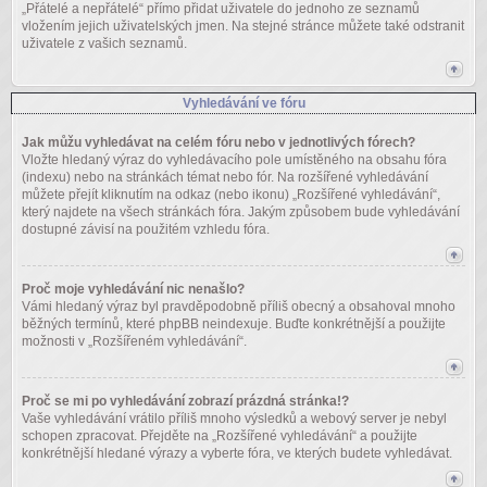
„Přátelé a nepřátelé“ přímo přidat uživatele do jednoho ze seznamů
vložením jejich uživatelských jmen. Na stejné stránce můžete také odstranit
uživatele z vašich seznamů.
Vyhledávání ve fóru
Jak můžu vyhledávat na celém fóru nebo v jednotlivých fórech?
Vložte hledaný výraz do vyhledávacího pole umístěného na obsahu fóra
(indexu) nebo na stránkách témat nebo fór. Na rozšířené vyhledávání
můžete přejít kliknutím na odkaz (nebo ikonu) „Rozšířené vyhledávání“,
který najdete na všech stránkách fóra. Jakým způsobem bude vyhledávání
dostupné závisí na použitém vzhledu fóra.
Proč moje vyhledávání nic nenašlo?
Vámi hledaný výraz byl pravděpodobně příliš obecný a obsahoval mnoho
běžných termínů, které phpBB neindexuje. Buďte konkrétnější a použijte
možnosti v „Rozšířeném vyhledávání“.
Proč se mi po vyhledávání zobrazí prázdná stránka!?
Vaše vyhledávání vrátilo příliš mnoho výsledků a webový server je nebyl
schopen zpracovat. Přejděte na „Rozšířené vyhledávání“ a použijte
konkrétnější hledané výrazy a vyberte fóra, ve kterých budete vyhledávat.