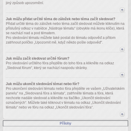
jiný způsob upozornění.
Jak můžu přidat určité téma do záložek nebo téma začít sledovat?
Přidat určité téma do záložek nebo téma začít sledovat můžete kliknutím na
příslušný odkaz v nabídce „Nástroje tématu“ (obvykle má ikonu klíče), která
se nachází nad a pod tématem.
Pro sledování tématu můžete také poslat do tématu odpověď a přitom
zatrhnout políčko „Upozornit mě, když někdo pošle odpověď“.
Jak můžu začít sledovat určité fórum?
Pro sledování určitého fóra přejděte do toho fóra a klikněte na odkaz
„Sledovat fórum“, který se nachází naspodu stránky.
Jak můžu ukončit sledování témat nebo fór?
Pro ukončení sledování tématu nebo fóra přejděte ve vašem „Uživatelském
panelu“ na „Sledovaná fóra a témata“, zatrhněte témata a fóra, která
nechcete nadále sledovat a klikněte na tlačítko „Ukončit sledování
označených“. Můžete také kliknout v tématu na odkaz „Ukončit sledování
tématu“ nebo ve fóru na odkaz „Ukončit sledování fóra“.
Přílohy