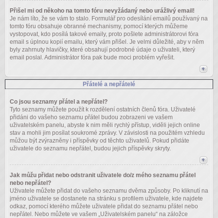
Přišel mi od někoho na tomto fóru nevyžádaný nebo urážlivý email!
Je nám líto, že se vám to stalo. Formulář pro odesílání emailů používaný na
tomto fóru obsahuje obranné mechanismy, pomocí kterých můžeme
vystopovat, kdo posílá takové emaily, proto pošlete administrátorovi fóra
email s úplnou kopií emailu, který vám přišel. Je velmi důležité, aby v něm
byly zahrnuty hlavičky, které obsahují podrobné údaje o uživateli, který
email poslal. Administrátor fóra pak bude moci problém vyřešit.
Přátelé a nepřátelé
Co jsou seznamy přátel a nepřátel?
Tyto seznamy můžete použít k rozdělení ostatních členů fóra. Uživatelé
přidáni do vašeho seznamu přátel budou zobrazeni ve vašem
uživatelském panelu, abyste k nim měli rychlý přístup, viděli jejich online
stav a mohli jim posílat soukromé zprávy. V závislosti na použitém vzhledu
můžou být zvýrazněny i příspěvky od těchto uživatelů. Pokud přidáte
uživatele do seznamu nepřátel, budou jejich příspěvky skryty.
Jak můžu přidat nebo odstranit uživatele do/z mého seznamu přátel
nebo nepřátel?
Uživatele můžete přidat do vašeho seznamu dvěma způsoby. Po kliknutí na
jméno uživatele se dostanete na stránku s profilem uživatele, kde najdete
odkaz, pomocí kterého můžete uživatele přidat do seznamu přátel nebo
nepřátel. Nebo můžete ve vašem „Uživatelském panelu“ na záložce