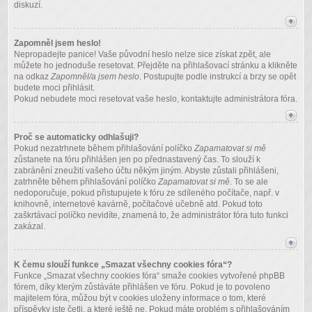
diskuzí.
Zapomněl jsem heslo!
Nepropadejte panice! Vaše původní heslo nelze sice získat zpět, ale
můžete ho jednoduše resetovat. Přejděte na přihlašovací stránku a klikněte
na odkaz
Zapomněl/a jsem heslo
. Postupujte podle instrukcí a brzy se opět
budete moci přihlásit.
Pokud nebudete moci resetovat vaše heslo, kontaktujte administrátora fóra.
Proč se automaticky odhlašuji?
Pokud nezatrhnete během přihlašování políčko
Zapamatovat si mě
zůstanete na fóru přihlášen jen po přednastavený čas. To slouží k
zabránění zneužití vašeho účtu někým jiným. Abyste zůstali přihlášeni,
zatrhněte během přihlašování políčko
Zapamatovat si mě
. To se ale
nedoporučuje, pokud přistupujete k fóru ze sdíleného počítače, např. v
knihovně, internetové kavárně, počítačové učebně atd. Pokud toto
zaškrtávací políčko nevidíte, znamená to, že administrátor fóra tuto funkci
zakázal.
K čemu slouží funkce „Smazat všechny cookies fóra“?
Funkce „Smazat všechny cookies fóra“ smaže cookies vytvořené phpBB
fórem, díky kterým zůstáváte přihlášen ve fóru. Pokud je to povoleno
majitelem fóra, můžou být v cookies uloženy informace o tom, které
příspěvky jste četli, a které ještě ne. Pokud máte problém s přihlašováním