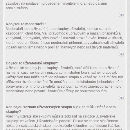
závislosti na nastavení provedeném majitelem fóra nebo dalšími
administrátory.
Kdo jsou to moderátoři?
Moderátoři jsou uživatelé (nebo skupiny uživatelů), kteří se starají o
každodenní chod fóra. Mají pravomoc k upravování a mazání příspěvků a
zamykání, odemykání, přesunování, mazání a rozdělování témat ve fórech,
která moderují. Obecně jsou moderátoři přítomni, aby zabraňovali uživatelů
v psaní mimo téma nebo v posílání hanlivých nebo urážlivých materiálů.
Co jsou to uživatelské skupiny?
Uživatelské skupiny jsou skupiny uživatelů, které dělí komunitu uživatelů
na menší části, se kterými můžou administrátoři fóra snadněji pracovat.
Každý člen fóra může patřit do několika skupin a každé skupině můžou být
přiřazena různá oprávnění. To umožňuje administrátorům jednoduše měnit
oprávnění pro mnoho uživatelů najednou, například změnit oprávnění pro
moderátory, nebo povolit uživatelům přístup do soukromého fóra.
Kde najdu seznam uživatelských skupin a jak se můžu stát členem
skupiny?
Všechny uživatelské skupiny můžete zobrazit na záložce „Uživatelské
skupiny“ ve vašem „Uživatelském panelu“. Pokud se chcete stát členem
některé z uživatelských skupin, pokračujte kliknutím na příslušné tlačítko.