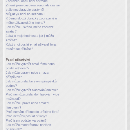
Zobrazení časů není správné!
Změnil jsem časovou zónu, ale čas se
stále nezobrazuje správně!
Můj jazyk není na seznamu!
K čemu slouží obrázky zobrazené u
mého uživatelského jména?
Jak můžu u svého jména zobrazit
avatar?
Jaká je moje hodnost a jak ji můžu
změnit?
Když chci poslat email uživateli fóra,
musím se přihlásit?
Psaní příspěvků
Jak můžu vytvořit nové téma nebo
poslat odpověď?
Jak můžu upravit nebo smazat
příspěvek?
Jak můžu přidat ke svým příspěvků
podpis?
Jak můžu vytvořit hlasování/anketu?
Proč nemůžu přidat do hlasování více
možností?
Jak můžu upravit nebo smazat
hlasování?
Proč nemám přístup do určitého fóra?
Proč nemůžu posílat přílohy?
Proč jsem obdržel varování?
Jak můžu moderátorovi nahlásit
příspěvek?