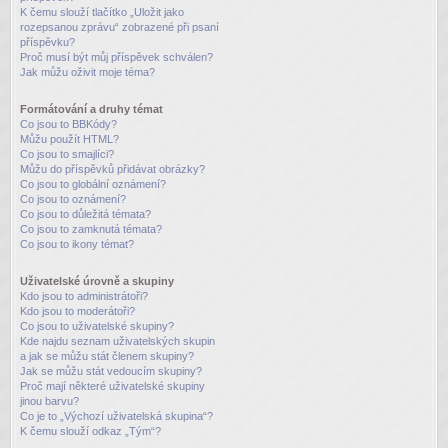
K čemu slouží tlačítko „Uložit jako
rozepsanou zprávu“ zobrazené při psaní
příspěvku?
Proč musí být můj příspěvek schválen?
Jak můžu oživit moje téma?
Formátování a druhy témat
Co jsou to BBKódy?
Můžu použít HTML?
Co jsou to smajlíci?
Můžu do příspěvků přidávat obrázky?
Co jsou to globální oznámení?
Co jsou to oznámení?
Co jsou to důležitá témata?
Co jsou to zamknutá témata?
Co jsou to ikony témat?
Uživatelské úrovně a skupiny
Kdo jsou to administrátoři?
Kdo jsou to moderátoři?
Co jsou to uživatelské skupiny?
Kde najdu seznam uživatelských skupin
a jak se můžu stát členem skupiny?
Jak se můžu stát vedoucím skupiny?
Proč mají některé uživatelské skupiny
jinou barvu?
Co je to „Výchozí uživatelská skupina“?
K čemu slouží odkaz „Tým“?