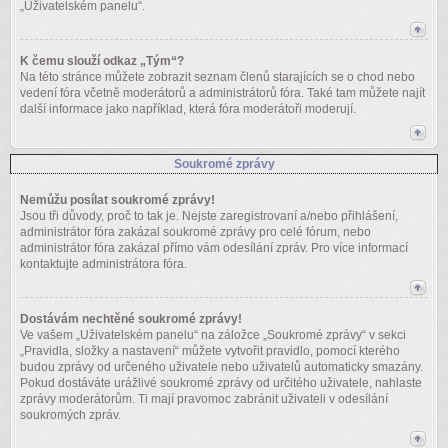
„Uživatelském panelu“.
K čemu slouží odkaz „Tým“?
Na této stránce můžete zobrazit seznam členů starajících se o chod nebo
vedení fóra včetně moderátorů a administrátorů fóra. Také tam můžete najít
další informace jako například, která fóra moderátoři moderují.
Soukromé zprávy
Nemůžu posílat soukromé zprávy!
Jsou tři důvody, proč to tak je. Nejste zaregistrovaní a/nebo přihlášení,
administrátor fóra zakázal soukromé zprávy pro celé fórum, nebo
administrátor fóra zakázal přímo vám odesílání zpráv. Pro více informací
kontaktujte administrátora fóra.
Dostávám nechtěné soukromé zprávy!
Ve vašem „Uživatelském panelu“ na záložce „Soukromé zprávy“ v sekci
„Pravidla, složky a nastavení“ můžete vytvořit pravidlo, pomocí kterého
budou zprávy od určeného uživatele nebo uživatelů automaticky smazány.
Pokud dostáváte urážlivé soukromé zprávy od určitého uživatele, nahlaste
zprávy moderátorům. Ti mají pravomoc zabránit uživateli v odesílání
soukromých zpráv.