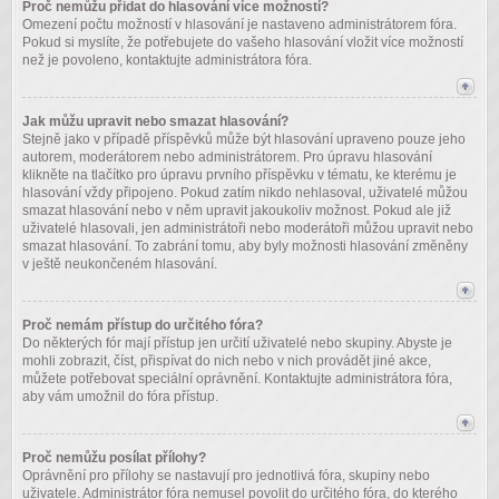
Proč nemůžu přidat do hlasování více možností?
Omezení počtu možností v hlasování je nastaveno administrátorem fóra.
Pokud si myslíte, že potřebujete do vašeho hlasování vložit více možností
než je povoleno, kontaktujte administrátora fóra.
Jak můžu upravit nebo smazat hlasování?
Stejně jako v případě příspěvků může být hlasování upraveno pouze jeho
autorem, moderátorem nebo administrátorem. Pro úpravu hlasování
klikněte na tlačítko pro úpravu prvního příspěvku v tématu, ke kterému je
hlasování vždy připojeno. Pokud zatím nikdo nehlasoval, uživatelé můžou
smazat hlasování nebo v něm upravit jakoukoliv možnost. Pokud ale již
uživatelé hlasovali, jen administrátoři nebo moderátoři můžou upravit nebo
smazat hlasování. To zabrání tomu, aby byly možnosti hlasování změněny
v ještě neukončeném hlasování.
Proč nemám přístup do určitého fóra?
Do některých fór mají přístup jen určití uživatelé nebo skupiny. Abyste je
mohli zobrazit, číst, přispívat do nich nebo v nich provádět jiné akce,
můžete potřebovat speciální oprávnění. Kontaktujte administrátora fóra,
aby vám umožnil do fóra přístup.
Proč nemůžu posílat přílohy?
Oprávnění pro přílohy se nastavují pro jednotlivá fóra, skupiny nebo
uživatele. Administrátor fóra nemusel povolit do určitého fóra, do kterého