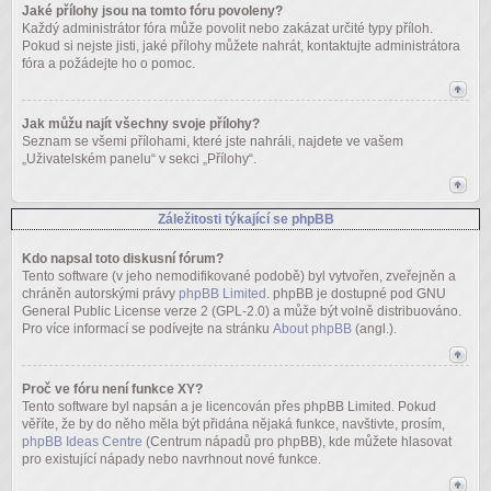
Jaké přílohy jsou na tomto fóru povoleny?
Každý administrátor fóra může povolit nebo zakázat určité typy příloh.
Pokud si nejste jisti, jaké přílohy můžete nahrát, kontaktujte administrátora
fóra a požádejte ho o pomoc.
Jak můžu najít všechny svoje přílohy?
Seznam se všemi přílohami, které jste nahráli, najdete ve vašem
„Uživatelském panelu“ v sekci „Přílohy“.
Záležitosti týkající se phpBB
Kdo napsal toto diskusní fórum?
Tento software (v jeho nemodifikované podobě) byl vytvořen, zveřejněn a
chráněn autorskými právy
phpBB Limited
. phpBB je dostupné pod GNU
General Public License verze 2 (GPL-2.0) a může být volně distribuováno.
Pro více informací se podívejte na stránku
About phpBB
(angl.).
Proč ve fóru není funkce XY?
Tento software byl napsán a je licencován přes phpBB Limited. Pokud
věříte, že by do něho měla být přidána nějaká funkce, navštivte, prosím,
phpBB Ideas Centre
(Centrum nápadů pro phpBB), kde můžete hlasovat
pro existující nápady nebo navrhnout nové funkce.