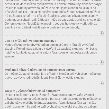
Ne do všech skupin je volný přístup. V některých se musí žádost o členství
schválit, některé můžou být uzavřené a některé můžou být dokonce skryté.
Pokud je skupiny otevřená, můžete se stát jejím členem po kliknutí na
příslušné tlačítko. Pokud členství ve skupině vyžaduje schválení, můžete o
ně požádat kliknutím na příslušné tlačítko. Vedoucí uživatelské skupiny
bude muset schválit vaši žádost a může se vás zeptat, proč se chcete stát
členem skupiny. Neobtěžujte, prosím, vedoucího skupiny v případě, že
zamítne vaši žádost - určitě pro to bude mít svoje důvody.
Jak se můžu stát vedoucím skupiny?
Vedoucí skupiny je obvykle určen administrátorem fóra při vytváření
skupiny. Pokud máte zájem o vytvoření uživatelské skupiny, měli byste
nejdříve kontaktovat administrátora fóra - zkuste mu poslat soukromou
zprávu.
Proč mají některé uživatelské skupiny jinou barvu?
Je možné, že administrátor fóra přiřadil k členům určitých skupin nějakou
barvu, aby bylo jednodušší identifikovat členy těchto skupin.
Co je to „Výchozí uživatelská skupina“?
Pokud jste členem více než jedné uživatelské skupiny, vaše výchozí
uživatelská skupina určuje, jaká a barva a hodnost skupiny by měla být u
vašeho uživatelského jména zobrazena. Administrátor fóra vám může
udělit oprávnění ke změně vaší výchozí uživatelské skupiny ve vašem