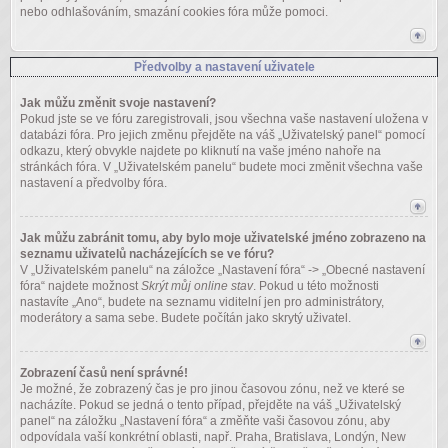
nebo odhlašováním, smazání cookies fóra může pomoci.
Předvolby a nastavení uživatele
Jak můžu změnit svoje nastavení?
Pokud jste se ve fóru zaregistrovali, jsou všechna vaše nastavení uložena v
databázi fóra. Pro jejich změnu přejděte na váš „Uživatelský panel“ pomocí
odkazu, který obvykle najdete po kliknutí na vaše jméno nahoře na
stránkách fóra. V „Uživatelském panelu“ budete moci změnit všechna vaše
nastavení a předvolby fóra.
Jak můžu zabránit tomu, aby bylo moje uživatelské jméno zobrazeno na
seznamu uživatelů nacházejících se ve fóru?
V „Uživatelském panelu“ na záložce „Nastavení fóra“ -> „Obecné nastavení
fóra“ najdete možnost
Skrýt můj online stav
. Pokud u této možnosti
nastavíte „Ano“, budete na seznamu viditelní jen pro administrátory,
moderátory a sama sebe. Budete počítán jako skrytý uživatel.
Zobrazení časů není správné!
Je možné, že zobrazený čas je pro jinou časovou zónu, než ve které se
nacházíte. Pokud se jedná o tento případ, přejděte na váš „Uživatelský
panel“ na záložku „Nastavení fóra“ a změňte vaši časovou zónu, aby
odpovídala vaší konkrétní oblasti, např. Praha, Bratislava, Londýn, New