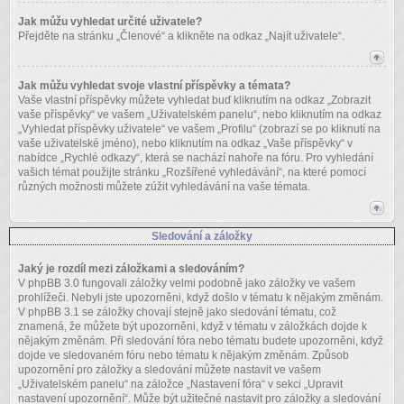
Jak můžu vyhledat určité uživatele?
Přejděte na stránku „Členové“ a klikněte na odkaz „Najít uživatele“.
Jak můžu vyhledat svoje vlastní příspěvky a témata?
Vaše vlastní příspěvky můžete vyhledat buď kliknutím na odkaz „Zobrazit
vaše příspěvky“ ve vašem „Uživatelském panelu“, nebo kliknutím na odkaz
„Vyhledat příspěvky uživatele“ ve vašem „Profilu“ (zobrazí se po kliknutí na
vaše uživatelské jméno), nebo kliknutím na odkaz „Vaše příspěvky“ v
nabídce „Rychlé odkazy“, která se nachází nahoře na fóru. Pro vyhledání
vašich témat použijte stránku „Rozšířené vyhledávání“, na které pomocí
různých možnosti můžete zúžit vyhledávání na vaše témata.
Sledování a záložky
Jaký je rozdíl mezi záložkami a sledováním?
V phpBB 3.0 fungovali záložky velmi podobně jako záložky ve vašem
prohlížeči. Nebyli jste upozorněni, když došlo v tématu k nějakým změnám.
V phpBB 3.1 se záložky chovají stejně jako sledování tématu, což
znamená, že můžete být upozorněni, když v tématu v záložkách dojde k
nějakým změnám. Při sledování fóra nebo tématu budete upozorněni, když
dojde ve sledovaném fóru nebo tématu k nějakým změnám. Způsob
upozornění pro záložky a sledování můžete nastavit ve vašem
„Uživatelském panelu“ na záložce „Nastavení fóra“ v sekci „Upravit
nastavení upozornění“. Může být užitečné nastavit pro záložky a sledování