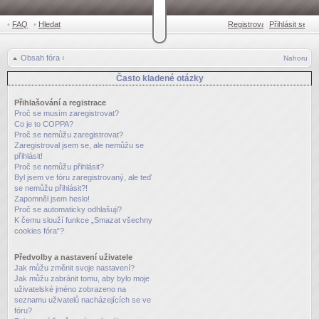
•
FAQ
•
Hledat
Registrovat
Přihlásit se
•
Obsah fóra
‹
Nahoru
Často kladené otázky
Přihlašování a registrace
Proč se musím zaregistrovat?
Co je to COPPA?
Proč se nemůžu zaregistrovat?
Zaregistroval jsem se, ale nemůžu se
přihlásit!
Proč se nemůžu přihlásit?
Byl jsem ve fóru zaregistrovaný, ale teď
se nemůžu přihlásit?!
Zapomněl jsem heslo!
Proč se automaticky odhlašuji?
K čemu slouží funkce „Smazat všechny
cookies fóra“?
Předvolby a nastavení uživatele
Jak můžu změnit svoje nastavení?
Jak můžu zabránit tomu, aby bylo moje
uživatelské jméno zobrazeno na
seznamu uživatelů nacházejících se ve
fóru?