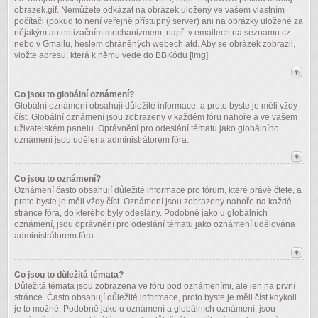
obrazek.gif. Nemůžete odkázat na obrázek uložený ve vašem vlastním
počítači (pokud to není veřejně přístupný server) ani na obrázky uložené za
nějakým autentizačním mechanizmem, např. v emailech na seznamu.cz
nebo v Gmailu, heslem chráněných webech atd. Aby se obrázek zobrazil,
vložte adresu, která k němu vede do BBKódu [img].
Co jsou to globální oznámení?
Globální oznámení obsahují důležité informace, a proto byste je měli vždy
číst. Globální oznámení jsou zobrazeny v každém fóru nahoře a ve vašem
uživatelském panelu. Oprávnění pro odeslání tématu jako globálního
oznámení jsou udělena administrátorem fóra.
Co jsou to oznámení?
Oznámení často obsahují důležité informace pro fórum, které právě čtete, a
proto byste je měli vždy číst. Oznámení jsou zobrazeny nahoře na každé
stránce fóra, do kterého byly odeslány. Podobně jako u globálních
oznámení, jsou oprávnění pro odeslání tématu jako oznámení udělována
administrátorem fóra.
Co jsou to důležitá témata?
Důležitá témata jsou zobrazena ve fóru pod oznámeními, ale jen na první
stránce. Často obsahují důležité informace, proto byste je měli číst kdykoli
je to možné. Podobně jako u oznámení a globálních oznámení, jsou