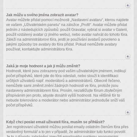
Jak můžu u svého jména zobrazit avatar?
Avatar můžete přidat pomocí možnosti „Nastavení avataru“, kterou najdete
ve vašem „Uživatelském panelu“ na záložce „Profil“. Avatar můžete přidat
jedním z následujících způsobů: použít Gravatar, vybrat si avatar v Galerii,
použít vzdálený avatar (z jiného webu), nebo avatar nahrát do tohoto fóra.
Záleží na administrátorovi fóra, jestli je používání avatarů povoleno a
jakými způsoby lze avatary do fóra přidat. Pokud nemůžete avatary
používat, kontaktujte administrátora fóra.
Jaká je moje hodnost a jak ji můžu změnit?
Hodnosti, které jsou zobrazeny pod vaším uživatelským jménem, indikují
počet příspěvků, které jste do fóra odeslali, nebo slouží k identifikaci
určitých uživatelů např. moderátorů a administrátorů. Obecně řečeno,
nemůžete sami změnit znění žádných hodností ve fóru, protože jsou
nastaveny administrátorem fóra. Prosím, nezatěžujte fórum zbytečným
přispíváním jen proto, abyste dosáhli vyšší hodnosti. Na většině fór to
nebude tolerováno a moderátor nebo administrátor jednoduše sníží váš
počet příspěvků.
Když chci poslat email uživateli fóra, musím se přihlásit?
Jen registrovaní uživatelé můžou posílat emaily ostatním členům fóra přes
vestavěný formulář a to jen v případě, že administrátor tuto funkci povolil.
Je to z důvodu zabránění zneužití emailového systému anonymními