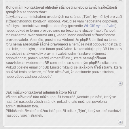
Koho mám kontaktovat ohledně stížnosti a/nebo právních záležitostí
týkajících se tohoto fóra?
Jakýkoliv z administrátorů uvedených na stránce „Tým“, by měl být pro vaši
stížnost vhodnou kontaktní osobou. Pokud se vám nedostane odpovědi,
měli byste kontaktovat majitele domény (proveďte
WHOIS vyhledávání
)
nebo, pokud je fórum provozováno na bezplatné službě (např. Yahoo!,
forumzdarma, Webzdarma atd.), vedení nebo oddělení stížností tohoto
provozovatele. Vezměte, prosím, na vědomí, že phpBB Limited na tomto
fóru
nemá absolutně žádné pravomoci
a nemůže nést odpovědnost za to
jak, kde, nebo kým je toto fórum používáno. Nekontaktujte phpBB Limited v
souvislosti s jakýmikoliv právními záležitostmi (zastavení činnosti,
odpovědnost, pomlouvačný komentář atd.), které
nemají přímou
souvislost
s webem phpBB.com, nebo se samotným phpBB softwarem.
Pokud pošlete email phpBB Limited týkající se
jakákoliv třetí strany
, která
používá tento software, můžete očekávat, že dostanete pouze strohou,
nebo vůbec žádnou odpověď.
Jak můžu kontaktovat administrátora fóra?
Všichni uživatelé fóra můžou použít formulář „Kontaktujte nás“, který se
nachází naspodu všech stránek, pokud je tato možnost povolena
administrátorem fóra.
Přihlášení uživatelé můžou také použít odkaz „Tým“, který se také nachází
naspodu všech stránek.