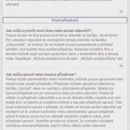
uživateli.
Psaní příspěvků
Jak můžu vytvořit nové téma nebo poslat odpověď?
Pokud chcete do fóra poslat nové téma, klikněte na tlačítko „Nové téma“.
Pro odeslání odpovědi do existujícího tématu klikněte na tlačítko
„Odpovědět“. Je možné, že se budete muset zaregistrovat a přihlásit
předtím, než budete moci posílat příspěvky. Naspodu každého fóra a
tématu můžete najít seznam oprávnění, které v konkrétním fóru a tématu
máte. Například: „Můžete posílat nová témata“, „Můžete posílat přílohy“ atd.
Jak můžu upravit nebo smazat příspěvek?
Pokud nejste administrátor nebo moderátor, můžete pouze upravovat nebo
mazat svoje vlastní příspěvky. Příspěvek můžete upravit po kliknutí na
tlačítko „Upravit“, které se nachází v příslušném příspěvku. Někdy lze
upravit příspěvek jen po omezenou dobu po jeho odeslání. Pokud již
někdo na příspěvek odpověděl a vy se do tématu vrátíte, najdete pod ním
krátký text, ve kterém je uvedeno kolikrát a kdy jste příspěvek upravili. Toto
bude zobrazeno pouze v případě, že někdo do tématu pošle odpověď, ale
neobjeví se to, pokud moderátor nebo administrátor upraví příspěvek,
ačkoli ti mohou zanechat na základě vlastního uvážení vzkaz, proč
příspěvek upravili. Vezměte prosím na vědomí, že normální uživatelé
nemůžou smazat příspěvek, když k němu někdo pošle odpověď.