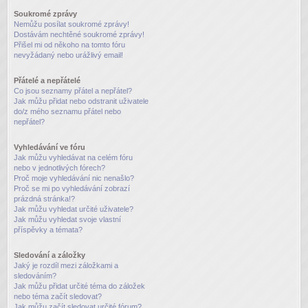
Soukromé zprávy
Nemůžu posílat soukromé zprávy!
Dostávám nechtěné soukromé zprávy!
Přišel mi od někoho na tomto fóru
nevyžádaný nebo urážlivý email!
Přátelé a nepřátelé
Co jsou seznamy přátel a nepřátel?
Jak můžu přidat nebo odstranit uživatele
do/z mého seznamu přátel nebo
nepřátel?
Vyhledávání ve fóru
Jak můžu vyhledávat na celém fóru
nebo v jednotlivých fórech?
Proč moje vyhledávání nic nenašlo?
Proč se mi po vyhledávání zobrazí
prázdná stránka!?
Jak můžu vyhledat určité uživatele?
Jak můžu vyhledat svoje vlastní
příspěvky a témata?
Sledování a záložky
Jaký je rozdíl mezi záložkami a
sledováním?
Jak můžu přidat určité téma do záložek
nebo téma začít sledovat?
Jak můžu začít sledovat určité fórum?