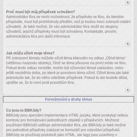
Proč musí být můj příspěvek schválen?
Administrátor fóra se mohl rozhodnout, že příspěvky ve fóru, do kterého
přispíváte, musí být prohlédnuty předtím, než je budou moci zobrazit ostatní
uživatelé. Je také možné, že vás administrátor fóra vložil do skupiny
uživatelů, jejichž příspěvky musí být schváleny. Kontaktujte, prosím,
administrátora fóra pro další informace.
Jak můžu oživit moje téma?
Při zobrazení tématu můžete oživit téma kliknutím na odkaz „Oživit téma“
(většinou naspodu stránky), čímž se téma přesune na první místo ve fóru.
Pokud tento odkaz nevidíte, mohlo být oživování témat zakázáno, nebo
ještě neuběhla doba, po které je povoleno téma oživit. Oživit téma jde také
jednoduše tak, že do něho odešlete příspěvek. Pokud to ale budete dělat,
ujistěte se, že to není proti pravidlům fóra.
Formátování a druhy témat
Co jsou to BBKódy?
BBKódy jsou speciální implementace HTML jazyka, které poskytují velkou
kontrolu pro formátování jednotlivých objektů v příspěvcích. Možnost
používání BBKódů uděluje administrátor fóra, ale BBKódy je také možné
pro jednotlivé příspěvky zakázat ve formuláři pro odesílání příspěvků.
BBKódy se používají podobně jako HTML, ale tagy jsou uzavřeny v