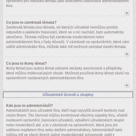
oprávnění pro odeslání tématu jako důležitého udělována administrátorem
fóra.
Co jsou to zamknutá témata?
Zamknutá témata jsou témata, do kterých uživatelé nemůžou posílat
odpovědi a jakékoliv hlasování, které se v nic nachází, bylo automaticky
ukončeno. Témata můžou být zamknuta moderátorem nebo
administrátorem fóra z řady důvodů. V závislosti na oprávněních, které vám
udělil administrátor fóra, můžete také mít možnost zamykat vlastní témata.
Co jsou to ikony témat?
Ikony témat jsou autory témat vybrané obrázky asociované s příspěvky,
které můžou indikovat jejich obsah. Možnost používat ikony témat závisí na
oprávněních nastavených administrátorem fóra.
Uživatelské úrovně a skupiny
Kdo jsou to administrátoři?
Administrátoři jsou uživatelé fóra, kteří mají nejvyšší úroveň kontroly nad
celým fórem. Tito členové můžou kontrolovat všechny aspekty fóra, včetně
nastavení oprávnění, banování uživatelů, vytváření uživatelských skupin
nebo moderátorů atd. a to v závislosti na oprávněních, která jsou jim
udělena majitelem fóra nebo dalšími administrátory. Administrátoři také
můžou mít ve všech fórech úplné moderátorské schopnosti, opět v