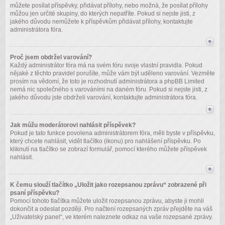
můžete posílat příspěvky, přidávat přílohy, nebo možná, že posílat přílohy
můžou jen určité skupiny, do kterých nepatříte. Pokud si nejste jisti, z
jakého důvodu nemůžete k příspěvkům přidávat přílohy, kontaktujte
administrátora fóra.
Proč jsem obdržel varování?
Každý administrátor fóra má na svém fóru svoje vlastní pravidla. Pokud
nějaké z těchto pravidel porušíte, může vám být uděleno varování. Vezměte
prosím na vědomí, že toto je rozhodnutí administrátora a phpBB Limited
nemá nic společného s varováními na daném fóru. Pokud si nejste jisti, z
jakého důvodu jste obdrželi varování, kontaktujte administrátora fóra.
Jak můžu moderátorovi nahlásit příspěvek?
Pokud je tato funkce povolena administrátorem fóra, měli byste v příspěvku,
který chcete nahlásit, vidět tlačítko (ikonu) pro nahlášení příspěvku. Po
kliknutí na tlačítko se zobrazí formulář, pomocí kterého můžete příspěvek
nahlásit.
K čemu slouží tlačítko „Uložit jako rozepsanou zprávu“ zobrazené při
psaní příspěvku?
Pomocí tohoto tlačítka můžete uložit rozepsanou zprávu, abyste ji mohli
dokončit a odeslat později. Pro načtení rozepsaných zpráv přejděte na váš
„Uživatelský panel“, ve kterém naleznete odkaz na vaše rozepsané zprávy.