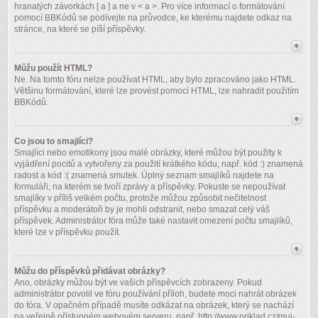
hranatých závorkách [ a ] a ne v < a >. Pro více informací o formátování
pomocí BBKódů se podívejte na průvodce, ke kterému najdete odkaz na
stránce, na které se píší příspěvky.
Můžu použít HTML?
Ne. Na tomto fóru nelze používat HTML, aby bylo zpracováno jako HTML.
Většinu formátování, které lze provést pomocí HTML, lze nahradit použitím
BBKódů.
Co jsou to smajlíci?
Smajlíci nebo emotikony jsou malé obrázky, které můžou být použity k
vyjádření pocitů a vytvořeny za použití krátkého kódu, např. kód :) znamená
radost a kód :( znamená smutek. Úplný seznam smajlíků najdete na
formuláři, na kterém se tvoří zprávy a příspěvky. Pokuste se nepoužívat
smajlíky v příliš velkém počtu, protože můžou způsobit nečitelnost
příspěvku a moderátoři by je mohli odstranit, nebo smazat celý váš
příspěvek. Administrátor fóra může také nastavit omezení počtu smajlíků,
které lze v příspěvku použít.
Můžu do příspěvků přidávat obrázky?
Ano, obrázky můžou být ve vašich příspěvcích zobrazeny. Pokud
administrátor povolil ve fóru používání příloh, budete moci nahrát obrázek
do fóra. V opačném případě musíte odkázat na obrázek, který se nachází
na veřejně přístupném webovém serveru, např. http://www.priklad.cz/muj-