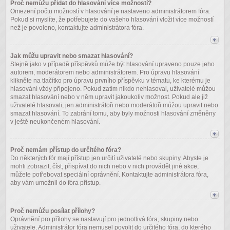
Proč nemůžu přidat do hlasování více možností?
Omezení počtu možností v hlasování je nastaveno administrátorem fóra.
Pokud si myslíte, že potřebujete do vašeho hlasování vložit více možností
než je povoleno, kontaktujte administrátora fóra.
Jak můžu upravit nebo smazat hlasování?
Stejně jako v případě příspěvků může být hlasování upraveno pouze jeho
autorem, moderátorem nebo administrátorem. Pro úpravu hlasování
klikněte na tlačítko pro úpravu prvního příspěvku v tématu, ke kterému je
hlasování vždy připojeno. Pokud zatím nikdo nehlasoval, uživatelé můžou
smazat hlasování nebo v něm upravit jakoukoliv možnost. Pokud ale již
uživatelé hlasovali, jen administrátoři nebo moderátoři můžou upravit nebo
smazat hlasování. To zabrání tomu, aby byly možnosti hlasování změněny
v ještě neukončeném hlasování.
Proč nemám přístup do určitého fóra?
Do některých fór mají přístup jen určití uživatelé nebo skupiny. Abyste je
mohli zobrazit, číst, přispívat do nich nebo v nich provádět jiné akce,
můžete potřebovat speciální oprávnění. Kontaktujte administrátora fóra,
aby vám umožnil do fóra přístup.
Proč nemůžu posílat přílohy?
Oprávnění pro přílohy se nastavují pro jednotlivá fóra, skupiny nebo
uživatele. Administrátor fóra nemusel povolit do určitého fóra, do kterého