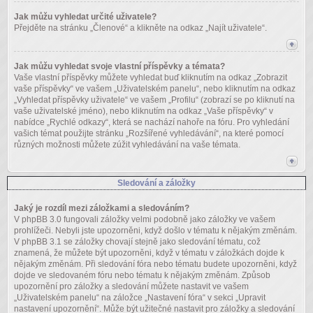
Jak můžu vyhledat určité uživatele?
Přejděte na stránku „Členové“ a klikněte na odkaz „Najít uživatele“.
Jak můžu vyhledat svoje vlastní příspěvky a témata?
Vaše vlastní příspěvky můžete vyhledat buď kliknutím na odkaz „Zobrazit
vaše příspěvky“ ve vašem „Uživatelském panelu“, nebo kliknutím na odkaz
„Vyhledat příspěvky uživatele“ ve vašem „Profilu“ (zobrazí se po kliknutí na
vaše uživatelské jméno), nebo kliknutím na odkaz „Vaše příspěvky“ v
nabídce „Rychlé odkazy“, která se nachází nahoře na fóru. Pro vyhledání
vašich témat použijte stránku „Rozšířené vyhledávání“, na které pomocí
různých možnosti můžete zúžit vyhledávání na vaše témata.
Sledování a záložky
Jaký je rozdíl mezi záložkami a sledováním?
V phpBB 3.0 fungovali záložky velmi podobně jako záložky ve vašem
prohlížeči. Nebyli jste upozorněni, když došlo v tématu k nějakým změnám.
V phpBB 3.1 se záložky chovají stejně jako sledování tématu, což
znamená, že můžete být upozorněni, když v tématu v záložkách dojde k
nějakým změnám. Při sledování fóra nebo tématu budete upozorněni, když
dojde ve sledovaném fóru nebo tématu k nějakým změnám. Způsob
upozornění pro záložky a sledování můžete nastavit ve vašem
„Uživatelském panelu“ na záložce „Nastavení fóra“ v sekci „Upravit
nastavení upozornění“. Může být užitečné nastavit pro záložky a sledování