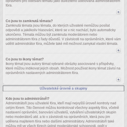
oprávnění pro odeslání tématu jako důležitého udělována administrátorem
fóra.
Co jsou to zamknutá témata?
Zamknutá témata jsou témata, do kterých uživatelé nemůžou posílat
odpovědi a jakékoliv hlasování, které se v nic nachází, bylo automaticky
ukončeno. Témata můžou být zamknuta moderátorem nebo
administrátorem fóra z řady důvodů. V závislosti na oprávněních, které vám
udělil administrátor fóra, můžete také mít možnost zamykat vlastní témata.
Co jsou to ikony témat?
Ikony témat jsou autory témat vybrané obrázky asociované s příspěvky,
které můžou indikovat jejich obsah. Možnost používat ikony témat závisí na
oprávněních nastavených administrátorem fóra.
Uživatelské úrovně a skupiny
Kdo jsou to administrátoři?
Administrátoři jsou uživatelé fóra, kteří mají nejvyšší úroveň kontroly nad
celým fórem. Tito členové můžou kontrolovat všechny aspekty fóra, včetně
nastavení oprávnění, banování uživatelů, vytváření uživatelských skupin
nebo moderátorů atd. a to v závislosti na oprávněních, která jsou jim
udělena majitelem fóra nebo dalšími administrátory. Administrátoři také
můžou mít ve všech fórech úplné moderátorské schopnosti, opět v