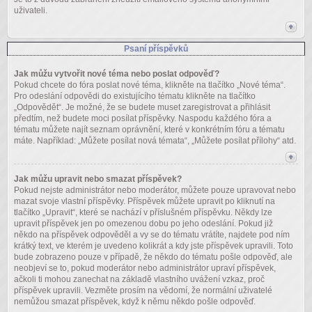
uživateli.
Psaní příspěvků
Jak můžu vytvořit nové téma nebo poslat odpověď?
Pokud chcete do fóra poslat nové téma, klikněte na tlačítko „Nové téma“.
Pro odeslání odpovědi do existujícího tématu klikněte na tlačítko
„Odpovědět“. Je možné, že se budete muset zaregistrovat a přihlásit
předtím, než budete moci posílat příspěvky. Naspodu každého fóra a
tématu můžete najít seznam oprávnění, které v konkrétním fóru a tématu
máte. Například: „Můžete posílat nová témata“, „Můžete posílat přílohy“ atd.
Jak můžu upravit nebo smazat příspěvek?
Pokud nejste administrátor nebo moderátor, můžete pouze upravovat nebo
mazat svoje vlastní příspěvky. Příspěvek můžete upravit po kliknutí na
tlačítko „Upravit“, které se nachází v příslušném příspěvku. Někdy lze
upravit příspěvek jen po omezenou dobu po jeho odeslání. Pokud již
někdo na příspěvek odpověděl a vy se do tématu vrátíte, najdete pod ním
krátký text, ve kterém je uvedeno kolikrát a kdy jste příspěvek upravili. Toto
bude zobrazeno pouze v případě, že někdo do tématu pošle odpověď, ale
neobjeví se to, pokud moderátor nebo administrátor upraví příspěvek,
ačkoli ti mohou zanechat na základě vlastního uvážení vzkaz, proč
příspěvek upravili. Vezměte prosím na vědomí, že normální uživatelé
nemůžou smazat příspěvek, když k němu někdo pošle odpověď.