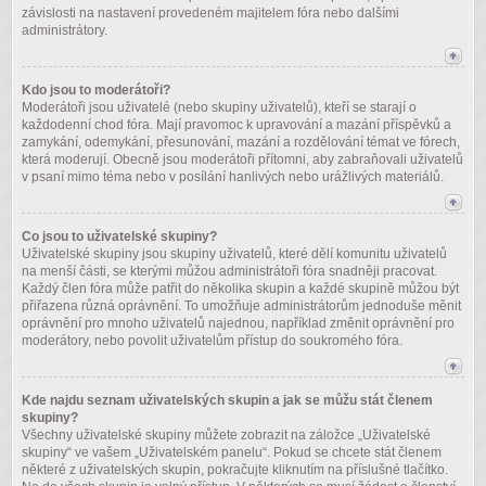
závislosti na nastavení provedeném majitelem fóra nebo dalšími
administrátory.
Kdo jsou to moderátoři?
Moderátoři jsou uživatelé (nebo skupiny uživatelů), kteří se starají o
každodenní chod fóra. Mají pravomoc k upravování a mazání příspěvků a
zamykání, odemykání, přesunování, mazání a rozdělování témat ve fórech,
která moderují. Obecně jsou moderátoři přítomni, aby zabraňovali uživatelů
v psaní mimo téma nebo v posílání hanlivých nebo urážlivých materiálů.
Co jsou to uživatelské skupiny?
Uživatelské skupiny jsou skupiny uživatelů, které dělí komunitu uživatelů
na menší části, se kterými můžou administrátoři fóra snadněji pracovat.
Každý člen fóra může patřit do několika skupin a každé skupině můžou být
přiřazena různá oprávnění. To umožňuje administrátorům jednoduše měnit
oprávnění pro mnoho uživatelů najednou, například změnit oprávnění pro
moderátory, nebo povolit uživatelům přístup do soukromého fóra.
Kde najdu seznam uživatelských skupin a jak se můžu stát členem
skupiny?
Všechny uživatelské skupiny můžete zobrazit na záložce „Uživatelské
skupiny“ ve vašem „Uživatelském panelu“. Pokud se chcete stát členem
některé z uživatelských skupin, pokračujte kliknutím na příslušné tlačítko.