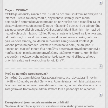
Co je to COPPA?
COPPA je americký zákon z roku 1998 na ochranu soukromí nezletilých na
internetu. Tento zákon vyžaduje, aby webové stránky, které mohou
potenciálně shromažďovat informace od nezletilých osob mladších 13 let,
získaly písemný souhlas rodičů nebo nějaké jiné potvrzení od zákonného
zástupce povolující shromažďování osobních identifikačních informací od
nezletilých osob mladších 13 let. Pokud si nejste jisti, jestli se toto týká vás,
jako někoho, kdo se zkouší zaregistrovat na webovou stránku, nebo se to
týká webové stránky, na kterou se zkoušíte zaregistrovat, kontaktujte
vašeho právního poradce. Vezměte prosím na vědomí, že ani phpBB
Limited ani majitelé tohoto fóra nemůžou poskytovat právní poradenství a
není kontaktním místem pro právní zájmy jakéhokoliv druhu, kromě těch
uvedených v otázce „Koho mám kontaktovat ohledně stížnosti a/nebo
právních záležitostí týkajících se tohoto fóra?“.
Proč se nemůžu zaregistrovat?
Je možné, že administrátor fóra zakázal registrace, aby zabránil novým
návštěvníkům, aby se stali členy fóra. Administrátor mohl také zakázat vaši
IP adresu nebo používání uživatelského jména, pomocí kterého se snažíš
zaregistrovat. Kontaktujte administrátora fóra a požádejte ho o pomoc.
Zaregistroval jsem se, ale nemůžu se přihlásit!
Nejdříve zkontrolujte správnost vašeho uživatelského jména a hesla.