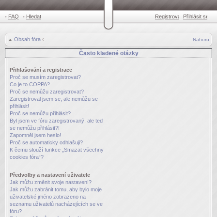
•
FAQ
•
Hledat
Registrovat
Přihlásit se
•
Obsah fóra
‹
Nahoru
Často kladené otázky
Přihlašování a registrace
Proč se musím zaregistrovat?
Co je to COPPA?
Proč se nemůžu zaregistrovat?
Zaregistroval jsem se, ale nemůžu se
přihlásit!
Proč se nemůžu přihlásit?
Byl jsem ve fóru zaregistrovaný, ale teď
se nemůžu přihlásit?!
Zapomněl jsem heslo!
Proč se automaticky odhlašuji?
K čemu slouží funkce „Smazat všechny
cookies fóra“?
Předvolby a nastavení uživatele
Jak můžu změnit svoje nastavení?
Jak můžu zabránit tomu, aby bylo moje
uživatelské jméno zobrazeno na
seznamu uživatelů nacházejících se ve
fóru?