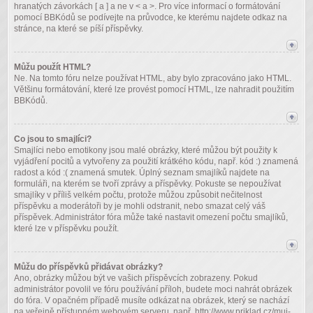
hranatých závorkách [ a ] a ne v < a >. Pro více informací o formátování
pomocí BBKódů se podívejte na průvodce, ke kterému najdete odkaz na
stránce, na které se píší příspěvky.
Můžu použít HTML?
Ne. Na tomto fóru nelze používat HTML, aby bylo zpracováno jako HTML.
Většinu formátování, které lze provést pomocí HTML, lze nahradit použitím
BBKódů.
Co jsou to smajlíci?
Smajlíci nebo emotikony jsou malé obrázky, které můžou být použity k
vyjádření pocitů a vytvořeny za použití krátkého kódu, např. kód :) znamená
radost a kód :( znamená smutek. Úplný seznam smajlíků najdete na
formuláři, na kterém se tvoří zprávy a příspěvky. Pokuste se nepoužívat
smajlíky v příliš velkém počtu, protože můžou způsobit nečitelnost
příspěvku a moderátoři by je mohli odstranit, nebo smazat celý váš
příspěvek. Administrátor fóra může také nastavit omezení počtu smajlíků,
které lze v příspěvku použít.
Můžu do příspěvků přidávat obrázky?
Ano, obrázky můžou být ve vašich příspěvcích zobrazeny. Pokud
administrátor povolil ve fóru používání příloh, budete moci nahrát obrázek
do fóra. V opačném případě musíte odkázat na obrázek, který se nachází
na veřejně přístupném webovém serveru, např. http://www.priklad.cz/muj-