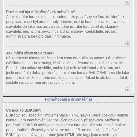
Proč musí být můj příspěvek schválen?
Administrátor fóra se mohl rozhodnout, že příspěvky ve fóru, do kterého
přispíváte, musí být prohlédnuty předtím, než je budou moci zobrazit ostatní
uživatelé. Je také možné, že vás administrátor fóra vložil do skupiny
uživatelů, jejichž příspěvky musí být schváleny. Kontaktujte, prosím,
administrátora fóra pro další informace.
Jak můžu oživit moje téma?
Při zobrazení tématu můžete oživit téma kliknutím na odkaz „Oživit téma“
(většinou naspodu stránky), čímž se téma přesune na první místo ve fóru.
Pokud tento odkaz nevidíte, mohlo být oživování témat zakázáno, nebo
ještě neuběhla doba, po které je povoleno téma oživit. Oživit téma jde také
jednoduše tak, že do něho odešlete příspěvek. Pokud to ale budete dělat,
ujistěte se, že to není proti pravidlům fóra.
Formátování a druhy témat
Co jsou to BBKódy?
BBKódy jsou speciální implementace HTML jazyka, které poskytují velkou
kontrolu pro formátování jednotlivých objektů v příspěvcích. Možnost
používání BBKódů uděluje administrátor fóra, ale BBKódy je také možné
pro jednotlivé příspěvky zakázat ve formuláři pro odesílání příspěvků.
BBKódy se používají podobně jako HTML, ale tagy jsou uzavřeny v