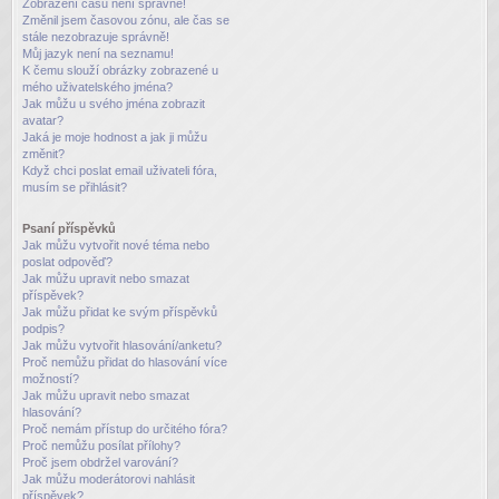
Zobrazení časů není správné!
Změnil jsem časovou zónu, ale čas se
stále nezobrazuje správně!
Můj jazyk není na seznamu!
K čemu slouží obrázky zobrazené u
mého uživatelského jména?
Jak můžu u svého jména zobrazit
avatar?
Jaká je moje hodnost a jak ji můžu
změnit?
Když chci poslat email uživateli fóra,
musím se přihlásit?
Psaní příspěvků
Jak můžu vytvořit nové téma nebo
poslat odpověď?
Jak můžu upravit nebo smazat
příspěvek?
Jak můžu přidat ke svým příspěvků
podpis?
Jak můžu vytvořit hlasování/anketu?
Proč nemůžu přidat do hlasování více
možností?
Jak můžu upravit nebo smazat
hlasování?
Proč nemám přístup do určitého fóra?
Proč nemůžu posílat přílohy?
Proč jsem obdržel varování?
Jak můžu moderátorovi nahlásit
příspěvek?