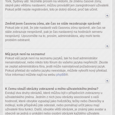
York, Sydney atd. Vezměte prosím na vědomí, že změnu časové zóny,
stejně jako většinu nastavení, můžou provádět jen zaregistrovaní uživatelé.
Pokud ještě nejste registrováni, toto je dobrý důvod, proč tak učinit.
Změnil jsem časovou zónu, ale čas se stále nezobrazuje správně!
Pokud jste si jisti, že jste nastavili vaši časovou zónu správně, ale čas se
stále zobrazuje nesprávně, pak je čas nastavený na hodinách serveru
nesprávný. Upozorněte na to, prosím, administrátora, aby mohl tento
problém odstranit.
Můj jazyk není na seznamu!
Pokud váš jazyk není na seznamu jazyků, tak ho buď administrátor
nenainstaloval, nebo nikdo toto fórum do vašeho jazyka nepřeložil. Zkuste
se zeptat administrátora fóra, jestli může nainstalovat požadovaný jazyk.
Pokud překlad do vašeho jazyku neexistuje, můžete vytvořit nový překlad.
Více informací můžete najít na webu
phpBB
®.
K čemu slouží obrázky zobrazené u mého uživatelského jména?
Existují dva druhy obrázků, které můžou být v příspěvcích zobrazeny u
uživatelského jména. Jedním z nich jsou obrázky asociované s vaší
hodností, které obvykle vypadají jako hvězdičky, tečky nebo čtverečky a
indikují, kolik příspěvků jste odeslali, nebo pomáhají určit jakou mají
uživatelé fóra funkci. Další, obvykle větší obrázek, je známý jako avatar a
obecně se jedná o unikátní nebo osobní obrázek každého uživatele.