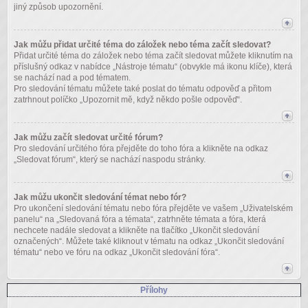
jiný způsob upozornění.
Jak můžu přidat určité téma do záložek nebo téma začít sledovat?
Přidat určité téma do záložek nebo téma začít sledovat můžete kliknutím na
příslušný odkaz v nabídce „Nástroje tématu“ (obvykle má ikonu klíče), která
se nachází nad a pod tématem.
Pro sledování tématu můžete také poslat do tématu odpověď a přitom
zatrhnout políčko „Upozornit mě, když někdo pošle odpověď“.
Jak můžu začít sledovat určité fórum?
Pro sledování určitého fóra přejděte do toho fóra a klikněte na odkaz
„Sledovat fórum“, který se nachází naspodu stránky.
Jak můžu ukončit sledování témat nebo fór?
Pro ukončení sledování tématu nebo fóra přejděte ve vašem „Uživatelském
panelu“ na „Sledovaná fóra a témata“, zatrhněte témata a fóra, která
nechcete nadále sledovat a klikněte na tlačítko „Ukončit sledování
označených“. Můžete také kliknout v tématu na odkaz „Ukončit sledování
tématu“ nebo ve fóru na odkaz „Ukončit sledování fóra“.
Přílohy