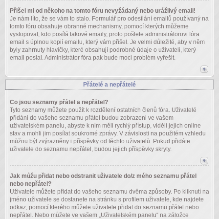
Přišel mi od někoho na tomto fóru nevyžádaný nebo urážlivý email!
Je nám líto, že se vám to stalo. Formulář pro odesílání emailů používaný na
tomto fóru obsahuje obranné mechanismy, pomocí kterých můžeme
vystopovat, kdo posílá takové emaily, proto pošlete administrátorovi fóra
email s úplnou kopií emailu, který vám přišel. Je velmi důležité, aby v něm
byly zahrnuty hlavičky, které obsahují podrobné údaje o uživateli, který
email poslal. Administrátor fóra pak bude moci problém vyřešit.
Přátelé a nepřátelé
Co jsou seznamy přátel a nepřátel?
Tyto seznamy můžete použít k rozdělení ostatních členů fóra. Uživatelé
přidáni do vašeho seznamu přátel budou zobrazeni ve vašem
uživatelském panelu, abyste k nim měli rychlý přístup, viděli jejich online
stav a mohli jim posílat soukromé zprávy. V závislosti na použitém vzhledu
můžou být zvýrazněny i příspěvky od těchto uživatelů. Pokud přidáte
uživatele do seznamu nepřátel, budou jejich příspěvky skryty.
Jak můžu přidat nebo odstranit uživatele do/z mého seznamu přátel
nebo nepřátel?
Uživatele můžete přidat do vašeho seznamu dvěma způsoby. Po kliknutí na
jméno uživatele se dostanete na stránku s profilem uživatele, kde najdete
odkaz, pomocí kterého můžete uživatele přidat do seznamu přátel nebo
nepřátel. Nebo můžete ve vašem „Uživatelském panelu“ na záložce