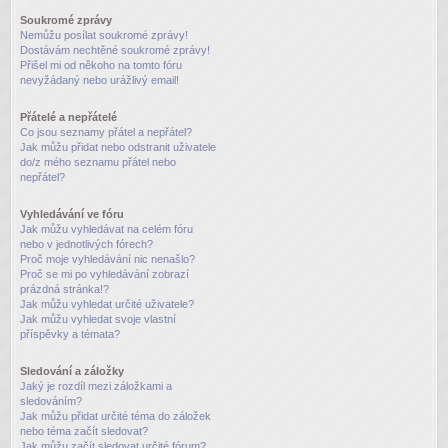
Soukromé zprávy
Nemůžu posílat soukromé zprávy!
Dostávám nechtěné soukromé zprávy!
Přišel mi od někoho na tomto fóru
nevyžádaný nebo urážlivý email!
Přátelé a nepřátelé
Co jsou seznamy přátel a nepřátel?
Jak můžu přidat nebo odstranit uživatele
do/z mého seznamu přátel nebo
nepřátel?
Vyhledávání ve fóru
Jak můžu vyhledávat na celém fóru
nebo v jednotlivých fórech?
Proč moje vyhledávání nic nenašlo?
Proč se mi po vyhledávání zobrazí
prázdná stránka!?
Jak můžu vyhledat určité uživatele?
Jak můžu vyhledat svoje vlastní
příspěvky a témata?
Sledování a záložky
Jaký je rozdíl mezi záložkami a
sledováním?
Jak můžu přidat určité téma do záložek
nebo téma začít sledovat?
Jak můžu začít sledovat určité fórum?