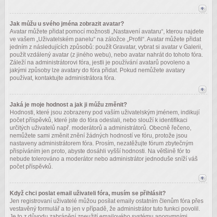
Jak můžu u svého jména zobrazit avatar?
Avatar můžete přidat pomocí možnosti „Nastavení avataru“, kterou najdete
ve vašem „Uživatelském panelu“ na záložce „Profil“. Avatar můžete přidat
jedním z následujících způsobů: použít Gravatar, vybrat si avatar v Galerii,
použít vzdálený avatar (z jiného webu), nebo avatar nahrát do tohoto fóra.
Záleží na administrátorovi fóra, jestli je používání avatarů povoleno a
jakými způsoby lze avatary do fóra přidat. Pokud nemůžete avatary
používat, kontaktujte administrátora fóra.
Jaká je moje hodnost a jak ji můžu změnit?
Hodnosti, které jsou zobrazeny pod vaším uživatelským jménem, indikují
počet příspěvků, které jste do fóra odeslali, nebo slouží k identifikaci
určitých uživatelů např. moderátorů a administrátorů. Obecně řečeno,
nemůžete sami změnit znění žádných hodností ve fóru, protože jsou
nastaveny administrátorem fóra. Prosím, nezatěžujte fórum zbytečným
přispíváním jen proto, abyste dosáhli vyšší hodnosti. Na většině fór to
nebude tolerováno a moderátor nebo administrátor jednoduše sníží váš
počet příspěvků.
Když chci poslat email uživateli fóra, musím se přihlásit?
Jen registrovaní uživatelé můžou posílat emaily ostatním členům fóra přes
vestavěný formulář a to jen v případě, že administrátor tuto funkci povolil.
Je to z důvodu zabránění zneužití emailového systému anonymními