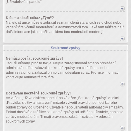
„Uživatelském panelu“.
K čemu slouží odkaz „Tým“?
Na této stránce můžete zobrazit seznam členů starajících se o chod nebo
vedení fóra včetně moderátorů a administrátorů fóra. Také tam můžete najít
další informace jako například, která fóra moderátoři moderují.
Soukromé zprávy
Nemůžu posílat soukromé zprávy!
Jsou tři důvody, proč to tak je. Nejste zaregistrovaní a/nebo přihlášení,
administrátor fóra zakázal soukromé zprávy pro celé fórum, nebo
administrátor fóra zakázal přímo vám odesílání zpráv. Pro více informací
kontaktujte administrátora fóra.
Dostávám nechtěné soukromé zprávy!
Ve vašem „Uživatelském panelu“ na záložce „Soukromé zprávy“ v sekci
„Pravidla, složky a nastavení“ můžete vytvořit pravidlo, pomocí kterého
budou zprávy od určeného uživatele nebo uživatelů automaticky smazány.
Pokud dostáváte urážlivé soukromé zprávy od určitého uživatele, nahlaste
zprávy moderátorům. Ti mají pravomoc zabránit uživateli v odesílání
soukromých zpráv.