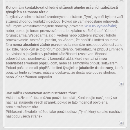
Koho mám kontaktovat ohledně stížnosti a/nebo právních záležitostí
týkajících se tohoto fóra?
Jakýkoliv z administrátorů uvedených na stránce „Tým“, by měl být pro vaši
stížnost vhodnou kontaktní osobou. Pokud se vám nedostane odpovědi,
měli byste kontaktovat majitele domény (proveďte
WHOIS vyhledávání
)
nebo, pokud je fórum provozováno na bezplatné službě (např. Yahoo!,
forumzdarma, Webzdarma atd.), vedení nebo oddělení stížností tohoto
provozovatele. Vezměte, prosím, na vědomí, že phpBB Limited na tomto
fóru
nemá absolutně žádné pravomoci
a nemůže nést odpovědnost za to
jak, kde, nebo kým je toto fórum používáno. Nekontaktujte phpBB Limited v
souvislosti s jakýmikoliv právními záležitostmi (zastavení činnosti,
odpovědnost, pomlouvačný komentář atd.), které
nemají přímou
souvislost
s webem phpBB.com, nebo se samotným phpBB softwarem.
Pokud pošlete email phpBB Limited týkající se
jakákoliv třetí strany
, která
používá tento software, můžete očekávat, že dostanete pouze strohou,
nebo vůbec žádnou odpověď.
Jak můžu kontaktovat administrátora fóra?
Všichni uživatelé fóra můžou použít formulář „Kontaktujte nás“, který se
nachází naspodu všech stránek, pokud je tato možnost povolena
administrátorem fóra.
Přihlášení uživatelé můžou také použít odkaz „Tým“, který se také nachází
naspodu všech stránek.