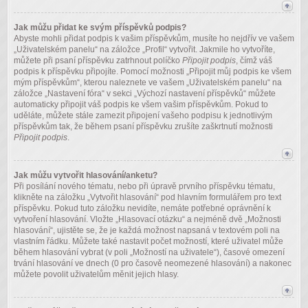
Jak můžu přidat ke svým příspěvků podpis?
Abyste mohli přidat podpis k vašim příspěvkům, musíte ho nejdřív ve vašem
„Uživatelském panelu“ na záložce „Profil“ vytvořit. Jakmile ho vytvoříte,
můžete při psaní příspěvku zatrhnout políčko
Připojit podpis
, čímž váš
podpis k příspěvku připojíte. Pomocí možnosti „Připojit můj podpis ke všem
mým příspěvkům“, kterou naleznete ve vašem „Uživatelském panelu“ na
záložce „Nastavení fóra“ v sekci „Výchozí nastavení příspěvků“ můžete
automaticky připojit váš podpis ke všem vašim příspěvkům. Pokud to
uděláte, můžete stále zamezit připojení vašeho podpisu k jednotlivým
příspěvkům tak, že během psaní příspěvku zrušíte zaškrtnutí možnosti
Připojit podpis
.
Jak můžu vytvořit hlasování/anketu?
Při posílání nového tématu, nebo při úpravě prvního příspěvku tématu,
klikněte na záložku „Vytvořit hlasování“ pod hlavním formulářem pro text
příspěvku. Pokud tuto záložku nevidíte, nemáte potřebné oprávnění k
vytvoření hlasování. Vložte „Hlasovací otázku“ a nejméně dvě „Možnosti
hlasování“, ujistěte se, že je každá možnost napsaná v textovém poli na
vlastním řádku. Můžete také nastavit počet možností, které uživatel může
během hlasování vybrat (v poli „Možností na uživatele“), časové omezení
trvání hlasování ve dnech (0 pro časově neomezené hlasování) a nakonec
můžete povolit uživatelům měnit jejich hlasy.