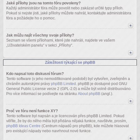
Jaké přílohy jsou na tomto fóru povoleny?
Každý administrátor fóra může povolit nebo zakázat určité typy příloh.
Pokud si nejste jisti, jaké přílohy můžete nahrát, kontaktujte administrátora
fóra a požádejte ho o pomoc.
Jak můžu najít všechny svoje přílohy?
Seznam se všemi přílohami, které jste nahráli, najdete ve vašem
„Uživatelském panelu“ v sekci „Přílohy“.
Záležitosti týkající se phpBB
Kdo napsal toto diskusní fórum?
Tento software (v jeho nemodifikované podobě) byl vytvořen, zveřejněn a
chráněn autorskými právy
phpBB Limited
. phpBB je dostupné pod GNU
General Public License verze 2 (GPL-2.0) a může být volně distribuováno.
Pro více informací se podívejte na stránku
About phpBB
(angl.).
Proč ve fóru není funkce XY?
Tento software byl napsán a je licencován přes phpBB Limited. Pokud
věříte, že by do něho měla být přidána nějaká funkce, navštivte, prosím,
phpBB Ideas Centre
(Centrum nápadů pro phpBB), kde můžete hlasovat
pro existující nápady nebo navrhnout nové funkce.