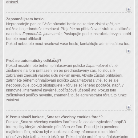
diskuzí.
Zapomněl jsem heslo!
Nepropadejte panice! Vaše původní heslo nelze sice získat zpět, ale
můžete ho jednoduše resetovat. Přejděte na přihlašovací stránku a klikněte
na odkaz
Zapomněl/a jsem heslo
. Postupujte podle instrukcí a brzy se opět
budete moci přihlásit.
Pokud nebudete moci resetovat vaše heslo, kontaktujte administrátora fóra.
Proč se automaticky odhlašuji?
Pokud nezatrhnete během přihlašování políčko
Zapamatovat si mě
zůstanete na fóru přihlášen jen po přednastavený čas. To slouží k
zabránění zneužití vašeho účtu někým jiným. Abyste zůstali přihlášeni,
zatrhněte během přihlašování políčko
Zapamatovat si mě
. To se ale
nedoporučuje, pokud přistupujete k fóru ze sdíleného počítače, např. v
knihovně, internetové kavárně, počítačové učebně atd. Pokud toto
zaškrtávací políčko nevidíte, znamená to, že administrátor fóra tuto funkci
zakázal.
K čemu slouží funkce „Smazat všechny cookies fóra“?
Funkce „Smazat všechny cookies fóra“ smaže cookies vytvořené phpBB
fórem, díky kterým zůstáváte přihlášen ve fóru. Pokud je to povoleno
majitelem fóra, můžou být v cookies uloženy informace o tom, které
příspěvky jste četli, a které ještě ne. Pokud máte problém s přihlašováním