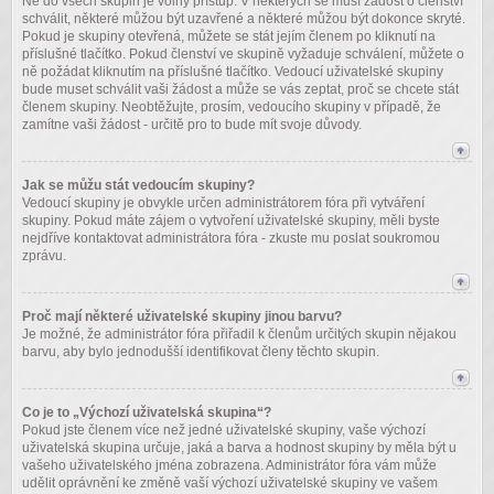
Ne do všech skupin je volný přístup. V některých se musí žádost o členství
schválit, některé můžou být uzavřené a některé můžou být dokonce skryté.
Pokud je skupiny otevřená, můžete se stát jejím členem po kliknutí na
příslušné tlačítko. Pokud členství ve skupině vyžaduje schválení, můžete o
ně požádat kliknutím na příslušné tlačítko. Vedoucí uživatelské skupiny
bude muset schválit vaši žádost a může se vás zeptat, proč se chcete stát
členem skupiny. Neobtěžujte, prosím, vedoucího skupiny v případě, že
zamítne vaši žádost - určitě pro to bude mít svoje důvody.
Jak se můžu stát vedoucím skupiny?
Vedoucí skupiny je obvykle určen administrátorem fóra při vytváření
skupiny. Pokud máte zájem o vytvoření uživatelské skupiny, měli byste
nejdříve kontaktovat administrátora fóra - zkuste mu poslat soukromou
zprávu.
Proč mají některé uživatelské skupiny jinou barvu?
Je možné, že administrátor fóra přiřadil k členům určitých skupin nějakou
barvu, aby bylo jednodušší identifikovat členy těchto skupin.
Co je to „Výchozí uživatelská skupina“?
Pokud jste členem více než jedné uživatelské skupiny, vaše výchozí
uživatelská skupina určuje, jaká a barva a hodnost skupiny by měla být u
vašeho uživatelského jména zobrazena. Administrátor fóra vám může
udělit oprávnění ke změně vaší výchozí uživatelské skupiny ve vašem