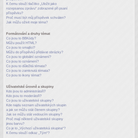
K čemu slouží tlačítko „Uložit jako
rozepsanou zprávu“ zobrazené při psaní
příspěvku?
Proč musí být můj příspěvek schválen?
Jak můžu oživit moje téma?
Formátování a druhy témat
Co jsou to BBKódy?
Můžu použít HTML?
Co jsou to smajlíci?
Můžu do příspěvků přidávat obrázky?
Co jsou to globální oznámení?
Co jsou to oznámení?
Co jsou to důležitá témata?
Co jsou to zamknutá témata?
Co jsou to ikony témat?
Uživatelské úrovně a skupiny
Kdo jsou to administrátoři?
Kdo jsou to moderátoři?
Co jsou to uživatelské skupiny?
Kde najdu seznam uživatelských skupin
a jak se můžu stát členem skupiny?
Jak se můžu stát vedoucím skupiny?
Proč mají některé uživatelské skupiny
jinou barvu?
Co je to „Výchozí uživatelská skupina“?
K čemu slouží odkaz „Tým“?