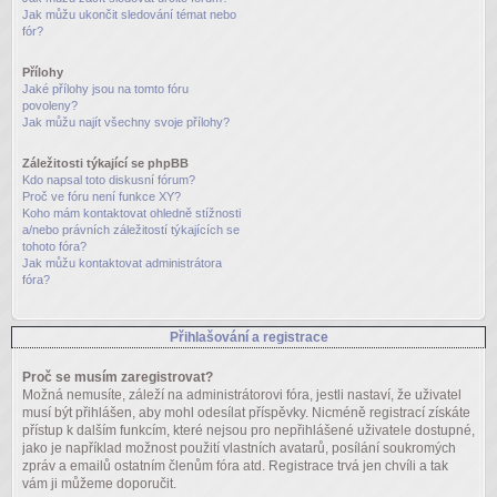
Jak můžu ukončit sledování témat nebo
fór?
Přílohy
Jaké přílohy jsou na tomto fóru
povoleny?
Jak můžu najít všechny svoje přílohy?
Záležitosti týkající se phpBB
Kdo napsal toto diskusní fórum?
Proč ve fóru není funkce XY?
Koho mám kontaktovat ohledně stížnosti
a/nebo právních záležitostí týkajících se
tohoto fóra?
Jak můžu kontaktovat administrátora
fóra?
Přihlašování a registrace
Proč se musím zaregistrovat?
Možná nemusíte, záleží na administrátorovi fóra, jestli nastaví, že uživatel
musí být přihlášen, aby mohl odesílat příspěvky. Nicméně registrací získáte
přístup k dalším funkcím, které nejsou pro nepřihlášené uživatele dostupné,
jako je například možnost použití vlastních avatarů, posílání soukromých
zpráv a emailů ostatním členům fóra atd. Registrace trvá jen chvíli a tak
vám ji můžeme doporučit.