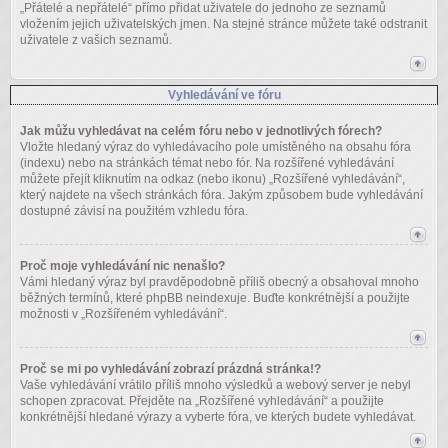
„Přátelé a nepřátelé“ přímo přidat uživatele do jednoho ze seznamů
vložením jejich uživatelských jmen. Na stejné stránce můžete také odstranit
uživatele z vašich seznamů.
Vyhledávání ve fóru
Jak můžu vyhledávat na celém fóru nebo v jednotlivých fórech?
Vložte hledaný výraz do vyhledávacího pole umístěného na obsahu fóra
(indexu) nebo na stránkách témat nebo fór. Na rozšířené vyhledávání
můžete přejít kliknutím na odkaz (nebo ikonu) „Rozšířené vyhledávání“,
který najdete na všech stránkách fóra. Jakým způsobem bude vyhledávání
dostupné závisí na použitém vzhledu fóra.
Proč moje vyhledávání nic nenašlo?
Vámi hledaný výraz byl pravděpodobně příliš obecný a obsahoval mnoho
běžných termínů, které phpBB neindexuje. Buďte konkrétnější a použijte
možnosti v „Rozšířeném vyhledávání“.
Proč se mi po vyhledávání zobrazí prázdná stránka!?
Vaše vyhledávání vrátilo příliš mnoho výsledků a webový server je nebyl
schopen zpracovat. Přejděte na „Rozšířené vyhledávání“ a použijte
konkrétnější hledané výrazy a vyberte fóra, ve kterých budete vyhledávat.