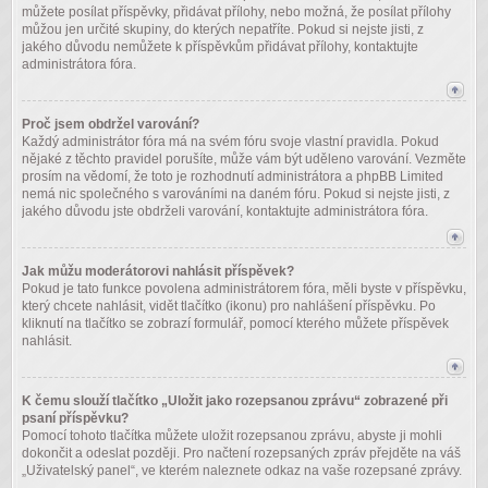
můžete posílat příspěvky, přidávat přílohy, nebo možná, že posílat přílohy
můžou jen určité skupiny, do kterých nepatříte. Pokud si nejste jisti, z
jakého důvodu nemůžete k příspěvkům přidávat přílohy, kontaktujte
administrátora fóra.
Proč jsem obdržel varování?
Každý administrátor fóra má na svém fóru svoje vlastní pravidla. Pokud
nějaké z těchto pravidel porušíte, může vám být uděleno varování. Vezměte
prosím na vědomí, že toto je rozhodnutí administrátora a phpBB Limited
nemá nic společného s varováními na daném fóru. Pokud si nejste jisti, z
jakého důvodu jste obdrželi varování, kontaktujte administrátora fóra.
Jak můžu moderátorovi nahlásit příspěvek?
Pokud je tato funkce povolena administrátorem fóra, měli byste v příspěvku,
který chcete nahlásit, vidět tlačítko (ikonu) pro nahlášení příspěvku. Po
kliknutí na tlačítko se zobrazí formulář, pomocí kterého můžete příspěvek
nahlásit.
K čemu slouží tlačítko „Uložit jako rozepsanou zprávu“ zobrazené při
psaní příspěvku?
Pomocí tohoto tlačítka můžete uložit rozepsanou zprávu, abyste ji mohli
dokončit a odeslat později. Pro načtení rozepsaných zpráv přejděte na váš
„Uživatelský panel“, ve kterém naleznete odkaz na vaše rozepsané zprávy.