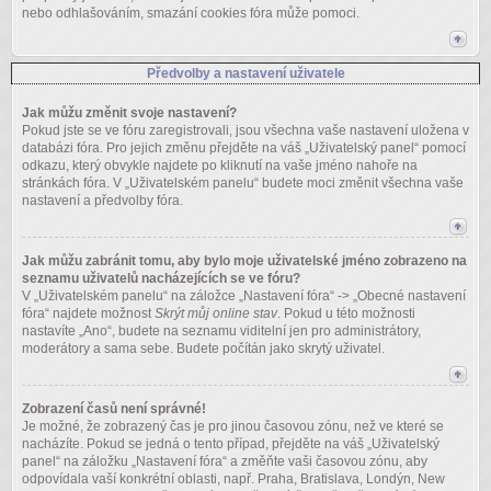
nebo odhlašováním, smazání cookies fóra může pomoci.
Předvolby a nastavení uživatele
Jak můžu změnit svoje nastavení?
Pokud jste se ve fóru zaregistrovali, jsou všechna vaše nastavení uložena v
databázi fóra. Pro jejich změnu přejděte na váš „Uživatelský panel“ pomocí
odkazu, který obvykle najdete po kliknutí na vaše jméno nahoře na
stránkách fóra. V „Uživatelském panelu“ budete moci změnit všechna vaše
nastavení a předvolby fóra.
Jak můžu zabránit tomu, aby bylo moje uživatelské jméno zobrazeno na
seznamu uživatelů nacházejících se ve fóru?
V „Uživatelském panelu“ na záložce „Nastavení fóra“ -> „Obecné nastavení
fóra“ najdete možnost
Skrýt můj online stav
. Pokud u této možnosti
nastavíte „Ano“, budete na seznamu viditelní jen pro administrátory,
moderátory a sama sebe. Budete počítán jako skrytý uživatel.
Zobrazení časů není správné!
Je možné, že zobrazený čas je pro jinou časovou zónu, než ve které se
nacházíte. Pokud se jedná o tento případ, přejděte na váš „Uživatelský
panel“ na záložku „Nastavení fóra“ a změňte vaši časovou zónu, aby
odpovídala vaší konkrétní oblasti, např. Praha, Bratislava, Londýn, New