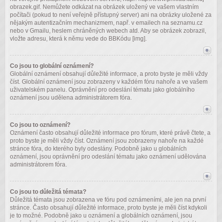
obrazek.gif. Nemůžete odkázat na obrázek uložený ve vašem vlastním
počítači (pokud to není veřejně přístupný server) ani na obrázky uložené za
nějakým autentizačním mechanizmem, např. v emailech na seznamu.cz
nebo v Gmailu, heslem chráněných webech atd. Aby se obrázek zobrazil,
vložte adresu, která k němu vede do BBKódu [img].
Co jsou to globální oznámení?
Globální oznámení obsahují důležité informace, a proto byste je měli vždy
číst. Globální oznámení jsou zobrazeny v každém fóru nahoře a ve vašem
uživatelském panelu. Oprávnění pro odeslání tématu jako globálního
oznámení jsou udělena administrátorem fóra.
Co jsou to oznámení?
Oznámení často obsahují důležité informace pro fórum, které právě čtete, a
proto byste je měli vždy číst. Oznámení jsou zobrazeny nahoře na každé
stránce fóra, do kterého byly odeslány. Podobně jako u globálních
oznámení, jsou oprávnění pro odeslání tématu jako oznámení udělována
administrátorem fóra.
Co jsou to důležitá témata?
Důležitá témata jsou zobrazena ve fóru pod oznámeními, ale jen na první
stránce. Často obsahují důležité informace, proto byste je měli číst kdykoli
je to možné. Podobně jako u oznámení a globálních oznámení, jsou