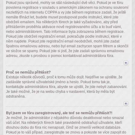
Pokud jsou správné, mohly se stát následující dvě věci. Pokud je ve fóru
povolena registrace v souladu s americkým zákonem na ochranu soukromí
nezletilých na internetu COPPA a vy jste během registrace zadali, že ještě
nemáte třináct let, budete muset postupovat podle instrukcí, které jste
obdrželi emailem. Na některých fórech je také vyžadováno, aby před
přihlášením proběhla aktivace nově registrovaného účtu a to buď vámi,
nebo administrátorem. Tato informace byla zobrazena během registrace.
Pokud jste obdrželi registrační email, pokračujte podle instrukcí, které v
něm najdete. Pokud jste registrační email neobdrželi, mohli jste zadat
špatnou emailovou adresu, nebo byl email zachycen spam filtrem a skončil
ve složce se spamy. Pokud jste si jistí, že jste zadali správnou emailovou
adresu, zkuste s prosbou o pomoc kontaktovat administrátora fóra.
Proč se nemůžu přihlásit?
Existuje několik důvodů, proč k tomu může dojít. Nejdříve se ujistěte, že
zadáváte správné uživatelské jméno a heslo. Pokud tomu tak je,
kontaktujte administrátora fóra, abyste se ujistili, že jste nebyli zabanováni.
Je také možné, že je na webu chyba v nastavení, která by měla být
odstraněna.
Byl jsem ve fóru zaregistrovaný, ale teď se nemůžu přihlásit?!
Je možné, že administrátor z nějakého důvodu deaktivoval nebo smazal
váš účet. Na některých fórech také pravidelně odstraňují uživatele, kteří
dlouhou dobu do fóra nic nenapsali, čímž se zmenší velikost databáze.
Pokud je to váš případ, zaregistrujte se znovu a pokuste se více zapojit do