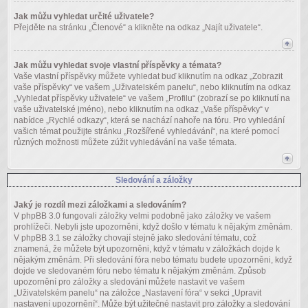
Jak můžu vyhledat určité uživatele?
Přejděte na stránku „Členové“ a klikněte na odkaz „Najít uživatele“.
Jak můžu vyhledat svoje vlastní příspěvky a témata?
Vaše vlastní příspěvky můžete vyhledat buď kliknutím na odkaz „Zobrazit
vaše příspěvky“ ve vašem „Uživatelském panelu“, nebo kliknutím na odkaz
„Vyhledat příspěvky uživatele“ ve vašem „Profilu“ (zobrazí se po kliknutí na
vaše uživatelské jméno), nebo kliknutím na odkaz „Vaše příspěvky“ v
nabídce „Rychlé odkazy“, která se nachází nahoře na fóru. Pro vyhledání
vašich témat použijte stránku „Rozšířené vyhledávání“, na které pomocí
různých možnosti můžete zúžit vyhledávání na vaše témata.
Sledování a záložky
Jaký je rozdíl mezi záložkami a sledováním?
V phpBB 3.0 fungovali záložky velmi podobně jako záložky ve vašem
prohlížeči. Nebyli jste upozorněni, když došlo v tématu k nějakým změnám.
V phpBB 3.1 se záložky chovají stejně jako sledování tématu, což
znamená, že můžete být upozorněni, když v tématu v záložkách dojde k
nějakým změnám. Při sledování fóra nebo tématu budete upozorněni, když
dojde ve sledovaném fóru nebo tématu k nějakým změnám. Způsob
upozornění pro záložky a sledování můžete nastavit ve vašem
„Uživatelském panelu“ na záložce „Nastavení fóra“ v sekci „Upravit
nastavení upozornění“. Může být užitečné nastavit pro záložky a sledování