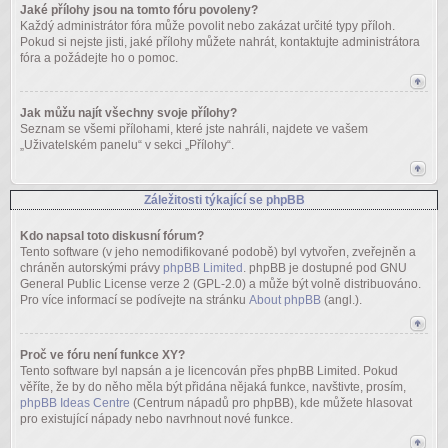
Jaké přílohy jsou na tomto fóru povoleny?
Každý administrátor fóra může povolit nebo zakázat určité typy příloh.
Pokud si nejste jisti, jaké přílohy můžete nahrát, kontaktujte administrátora
fóra a požádejte ho o pomoc.
Jak můžu najít všechny svoje přílohy?
Seznam se všemi přílohami, které jste nahráli, najdete ve vašem
„Uživatelském panelu“ v sekci „Přílohy“.
Záležitosti týkající se phpBB
Kdo napsal toto diskusní fórum?
Tento software (v jeho nemodifikované podobě) byl vytvořen, zveřejněn a
chráněn autorskými právy
phpBB Limited
. phpBB je dostupné pod GNU
General Public License verze 2 (GPL-2.0) a může být volně distribuováno.
Pro více informací se podívejte na stránku
About phpBB
(angl.).
Proč ve fóru není funkce XY?
Tento software byl napsán a je licencován přes phpBB Limited. Pokud
věříte, že by do něho měla být přidána nějaká funkce, navštivte, prosím,
phpBB Ideas Centre
(Centrum nápadů pro phpBB), kde můžete hlasovat
pro existující nápady nebo navrhnout nové funkce.