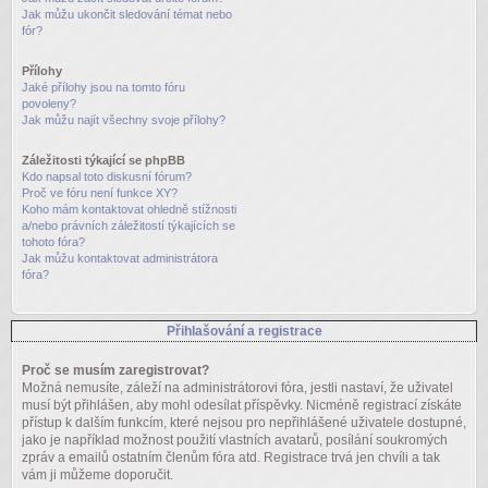
Jak můžu ukončit sledování témat nebo
fór?
Přílohy
Jaké přílohy jsou na tomto fóru
povoleny?
Jak můžu najít všechny svoje přílohy?
Záležitosti týkající se phpBB
Kdo napsal toto diskusní fórum?
Proč ve fóru není funkce XY?
Koho mám kontaktovat ohledně stížnosti
a/nebo právních záležitostí týkajících se
tohoto fóra?
Jak můžu kontaktovat administrátora
fóra?
Přihlašování a registrace
Proč se musím zaregistrovat?
Možná nemusíte, záleží na administrátorovi fóra, jestli nastaví, že uživatel
musí být přihlášen, aby mohl odesílat příspěvky. Nicméně registrací získáte
přístup k dalším funkcím, které nejsou pro nepřihlášené uživatele dostupné,
jako je například možnost použití vlastních avatarů, posílání soukromých
zpráv a emailů ostatním členům fóra atd. Registrace trvá jen chvíli a tak
vám ji můžeme doporučit.