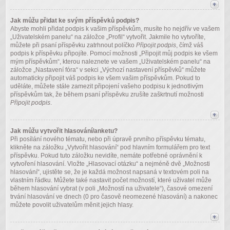
Jak můžu přidat ke svým příspěvků podpis?
Abyste mohli přidat podpis k vašim příspěvkům, musíte ho nejdřív ve vašem
„Uživatelském panelu“ na záložce „Profil“ vytvořit. Jakmile ho vytvoříte,
můžete při psaní příspěvku zatrhnout políčko
Připojit podpis
, čímž váš
podpis k příspěvku připojíte. Pomocí možnosti „Připojit můj podpis ke všem
mým příspěvkům“, kterou naleznete ve vašem „Uživatelském panelu“ na
záložce „Nastavení fóra“ v sekci „Výchozí nastavení příspěvků“ můžete
automaticky připojit váš podpis ke všem vašim příspěvkům. Pokud to
uděláte, můžete stále zamezit připojení vašeho podpisu k jednotlivým
příspěvkům tak, že během psaní příspěvku zrušíte zaškrtnutí možnosti
Připojit podpis
.
Jak můžu vytvořit hlasování/anketu?
Při posílání nového tématu, nebo při úpravě prvního příspěvku tématu,
klikněte na záložku „Vytvořit hlasování“ pod hlavním formulářem pro text
příspěvku. Pokud tuto záložku nevidíte, nemáte potřebné oprávnění k
vytvoření hlasování. Vložte „Hlasovací otázku“ a nejméně dvě „Možnosti
hlasování“, ujistěte se, že je každá možnost napsaná v textovém poli na
vlastním řádku. Můžete také nastavit počet možností, které uživatel může
během hlasování vybrat (v poli „Možností na uživatele“), časové omezení
trvání hlasování ve dnech (0 pro časově neomezené hlasování) a nakonec
můžete povolit uživatelům měnit jejich hlasy.