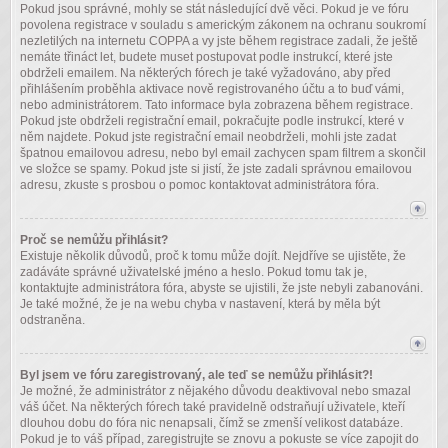
Pokud jsou správné, mohly se stát následující dvě věci. Pokud je ve fóru
povolena registrace v souladu s americkým zákonem na ochranu soukromí
nezletilých na internetu COPPA a vy jste během registrace zadali, že ještě
nemáte třináct let, budete muset postupovat podle instrukcí, které jste
obdrželi emailem. Na některých fórech je také vyžadováno, aby před
přihlášením proběhla aktivace nově registrovaného účtu a to buď vámi,
nebo administrátorem. Tato informace byla zobrazena během registrace.
Pokud jste obdrželi registrační email, pokračujte podle instrukcí, které v
něm najdete. Pokud jste registrační email neobdrželi, mohli jste zadat
špatnou emailovou adresu, nebo byl email zachycen spam filtrem a skončil
ve složce se spamy. Pokud jste si jistí, že jste zadali správnou emailovou
adresu, zkuste s prosbou o pomoc kontaktovat administrátora fóra.
Proč se nemůžu přihlásit?
Existuje několik důvodů, proč k tomu může dojít. Nejdříve se ujistěte, že
zadáváte správné uživatelské jméno a heslo. Pokud tomu tak je,
kontaktujte administrátora fóra, abyste se ujistili, že jste nebyli zabanováni.
Je také možné, že je na webu chyba v nastavení, která by měla být
odstraněna.
Byl jsem ve fóru zaregistrovaný, ale teď se nemůžu přihlásit?!
Je možné, že administrátor z nějakého důvodu deaktivoval nebo smazal
váš účet. Na některých fórech také pravidelně odstraňují uživatele, kteří
dlouhou dobu do fóra nic nenapsali, čímž se zmenší velikost databáze.
Pokud je to váš případ, zaregistrujte se znovu a pokuste se více zapojit do