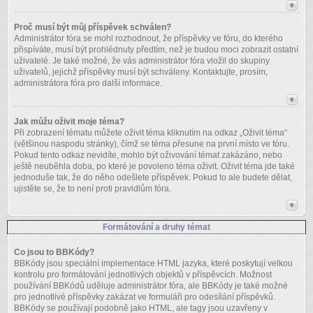
Proč musí být můj příspěvek schválen?
Administrátor fóra se mohl rozhodnout, že příspěvky ve fóru, do kterého
přispíváte, musí být prohlédnuty předtím, než je budou moci zobrazit ostatní
uživatelé. Je také možné, že vás administrátor fóra vložil do skupiny
uživatelů, jejichž příspěvky musí být schváleny. Kontaktujte, prosím,
administrátora fóra pro další informace.
Jak můžu oživit moje téma?
Při zobrazení tématu můžete oživit téma kliknutím na odkaz „Oživit téma“
(většinou naspodu stránky), čímž se téma přesune na první místo ve fóru.
Pokud tento odkaz nevidíte, mohlo být oživování témat zakázáno, nebo
ještě neuběhla doba, po které je povoleno téma oživit. Oživit téma jde také
jednoduše tak, že do něho odešlete příspěvek. Pokud to ale budete dělat,
ujistěte se, že to není proti pravidlům fóra.
Formátování a druhy témat
Co jsou to BBKódy?
BBKódy jsou speciální implementace HTML jazyka, které poskytují velkou
kontrolu pro formátování jednotlivých objektů v příspěvcích. Možnost
používání BBKódů uděluje administrátor fóra, ale BBKódy je také možné
pro jednotlivé příspěvky zakázat ve formuláři pro odesílání příspěvků.
BBKódy se používají podobně jako HTML, ale tagy jsou uzavřeny v