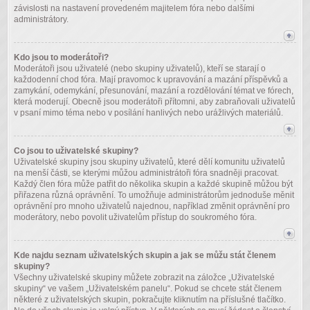
závislosti na nastavení provedeném majitelem fóra nebo dalšími
administrátory.
Kdo jsou to moderátoři?
Moderátoři jsou uživatelé (nebo skupiny uživatelů), kteří se starají o
každodenní chod fóra. Mají pravomoc k upravování a mazání příspěvků a
zamykání, odemykání, přesunování, mazání a rozdělování témat ve fórech,
která moderují. Obecně jsou moderátoři přítomni, aby zabraňovali uživatelů
v psaní mimo téma nebo v posílání hanlivých nebo urážlivých materiálů.
Co jsou to uživatelské skupiny?
Uživatelské skupiny jsou skupiny uživatelů, které dělí komunitu uživatelů
na menší části, se kterými můžou administrátoři fóra snadněji pracovat.
Každý člen fóra může patřit do několika skupin a každé skupině můžou být
přiřazena různá oprávnění. To umožňuje administrátorům jednoduše měnit
oprávnění pro mnoho uživatelů najednou, například změnit oprávnění pro
moderátory, nebo povolit uživatelům přístup do soukromého fóra.
Kde najdu seznam uživatelských skupin a jak se můžu stát členem
skupiny?
Všechny uživatelské skupiny můžete zobrazit na záložce „Uživatelské
skupiny“ ve vašem „Uživatelském panelu“. Pokud se chcete stát členem
některé z uživatelských skupin, pokračujte kliknutím na příslušné tlačítko.