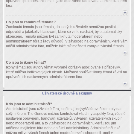
oprávnění pro odeslání tématu jako důležitého udělována administrátorem
fóra.
Co jsou to zamknutá témata?
Zamknutá témata jsou témata, do kterých uživatelé nemůžou posílat
odpovědi a jakékoliv hlasování, které se v nic nachází, bylo automaticky
ukončeno. Témata můžou být zamknuta moderátorem nebo
administrátorem fóra z řady důvodů. V závislosti na oprávněních, které vám
udělil administrátor fóra, můžete také mít možnost zamykat vlastní témata.
Co jsou to ikony témat?
Ikony témat jsou autory témat vybrané obrázky asociované s příspěvky,
které můžou indikovat jejich obsah. Možnost používat ikony témat závisí na
oprávněních nastavených administrátorem fóra.
Uživatelské úrovně a skupiny
Kdo jsou to administrátoři?
Administrátoři jsou uživatelé fóra, kteří mají nejvyšší úroveň kontroly nad
celým fórem. Tito členové můžou kontrolovat všechny aspekty fóra, včetně
nastavení oprávnění, banování uživatelů, vytváření uživatelských skupin
nebo moderátorů atd. a to v závislosti na oprávněních, která jsou jim
udělena majitelem fóra nebo dalšími administrátory. Administrátoři také
můžou mít ve všech fórech úplné moderátorské schopnosti, opět v