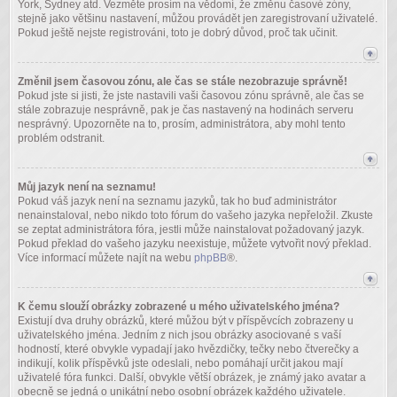
York, Sydney atd. Vezměte prosím na vědomí, že změnu časové zóny,
stejně jako většinu nastavení, můžou provádět jen zaregistrovaní uživatelé.
Pokud ještě nejste registrováni, toto je dobrý důvod, proč tak učinit.
Změnil jsem časovou zónu, ale čas se stále nezobrazuje správně!
Pokud jste si jisti, že jste nastavili vaši časovou zónu správně, ale čas se
stále zobrazuje nesprávně, pak je čas nastavený na hodinách serveru
nesprávný. Upozorněte na to, prosím, administrátora, aby mohl tento
problém odstranit.
Můj jazyk není na seznamu!
Pokud váš jazyk není na seznamu jazyků, tak ho buď administrátor
nenainstaloval, nebo nikdo toto fórum do vašeho jazyka nepřeložil. Zkuste
se zeptat administrátora fóra, jestli může nainstalovat požadovaný jazyk.
Pokud překlad do vašeho jazyku neexistuje, můžete vytvořit nový překlad.
Více informací můžete najít na webu
phpBB
®.
K čemu slouží obrázky zobrazené u mého uživatelského jména?
Existují dva druhy obrázků, které můžou být v příspěvcích zobrazeny u
uživatelského jména. Jedním z nich jsou obrázky asociované s vaší
hodností, které obvykle vypadají jako hvězdičky, tečky nebo čtverečky a
indikují, kolik příspěvků jste odeslali, nebo pomáhají určit jakou mají
uživatelé fóra funkci. Další, obvykle větší obrázek, je známý jako avatar a
obecně se jedná o unikátní nebo osobní obrázek každého uživatele.