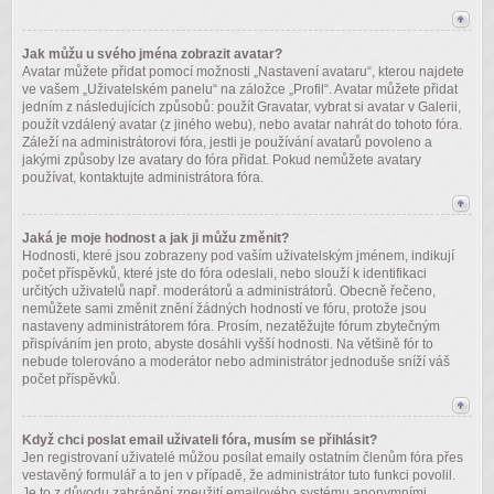
Jak můžu u svého jména zobrazit avatar?
Avatar můžete přidat pomocí možnosti „Nastavení avataru“, kterou najdete
ve vašem „Uživatelském panelu“ na záložce „Profil“. Avatar můžete přidat
jedním z následujících způsobů: použít Gravatar, vybrat si avatar v Galerii,
použít vzdálený avatar (z jiného webu), nebo avatar nahrát do tohoto fóra.
Záleží na administrátorovi fóra, jestli je používání avatarů povoleno a
jakými způsoby lze avatary do fóra přidat. Pokud nemůžete avatary
používat, kontaktujte administrátora fóra.
Jaká je moje hodnost a jak ji můžu změnit?
Hodnosti, které jsou zobrazeny pod vaším uživatelským jménem, indikují
počet příspěvků, které jste do fóra odeslali, nebo slouží k identifikaci
určitých uživatelů např. moderátorů a administrátorů. Obecně řečeno,
nemůžete sami změnit znění žádných hodností ve fóru, protože jsou
nastaveny administrátorem fóra. Prosím, nezatěžujte fórum zbytečným
přispíváním jen proto, abyste dosáhli vyšší hodnosti. Na většině fór to
nebude tolerováno a moderátor nebo administrátor jednoduše sníží váš
počet příspěvků.
Když chci poslat email uživateli fóra, musím se přihlásit?
Jen registrovaní uživatelé můžou posílat emaily ostatním členům fóra přes
vestavěný formulář a to jen v případě, že administrátor tuto funkci povolil.
Je to z důvodu zabránění zneužití emailového systému anonymními