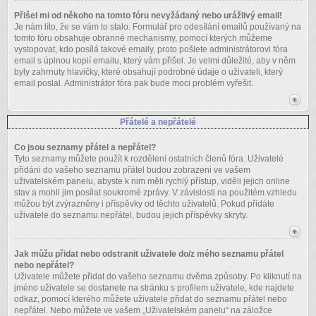
Přišel mi od někoho na tomto fóru nevyžádaný nebo urážlivý email!
Je nám líto, že se vám to stalo. Formulář pro odesílání emailů používaný na
tomto fóru obsahuje obranné mechanismy, pomocí kterých můžeme
vystopovat, kdo posílá takové emaily, proto pošlete administrátorovi fóra
email s úplnou kopií emailu, který vám přišel. Je velmi důležité, aby v něm
byly zahrnuty hlavičky, které obsahují podrobné údaje o uživateli, který
email poslal. Administrátor fóra pak bude moci problém vyřešit.
Přátelé a nepřátelé
Co jsou seznamy přátel a nepřátel?
Tyto seznamy můžete použít k rozdělení ostatních členů fóra. Uživatelé
přidáni do vašeho seznamu přátel budou zobrazeni ve vašem
uživatelském panelu, abyste k nim měli rychlý přístup, viděli jejich online
stav a mohli jim posílat soukromé zprávy. V závislosti na použitém vzhledu
můžou být zvýrazněny i příspěvky od těchto uživatelů. Pokud přidáte
uživatele do seznamu nepřátel, budou jejich příspěvky skryty.
Jak můžu přidat nebo odstranit uživatele do/z mého seznamu přátel
nebo nepřátel?
Uživatele můžete přidat do vašeho seznamu dvěma způsoby. Po kliknutí na
jméno uživatele se dostanete na stránku s profilem uživatele, kde najdete
odkaz, pomocí kterého můžete uživatele přidat do seznamu přátel nebo
nepřátel. Nebo můžete ve vašem „Uživatelském panelu“ na záložce