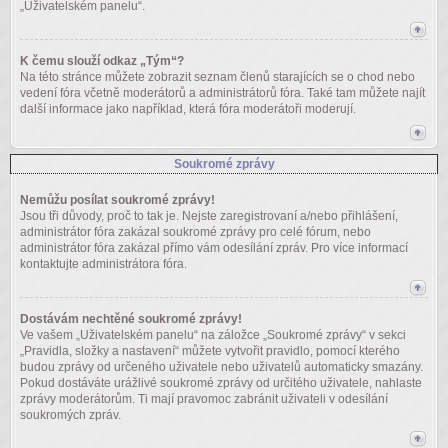
„Uživatelském panelu“.
K čemu slouží odkaz „Tým“?
Na této stránce můžete zobrazit seznam členů starajících se o chod nebo
vedení fóra včetně moderátorů a administrátorů fóra. Také tam můžete najít
další informace jako například, která fóra moderátoři moderují.
Soukromé zprávy
Nemůžu posílat soukromé zprávy!
Jsou tři důvody, proč to tak je. Nejste zaregistrovaní a/nebo přihlášení,
administrátor fóra zakázal soukromé zprávy pro celé fórum, nebo
administrátor fóra zakázal přímo vám odesílání zpráv. Pro více informací
kontaktujte administrátora fóra.
Dostávám nechtěné soukromé zprávy!
Ve vašem „Uživatelském panelu“ na záložce „Soukromé zprávy“ v sekci
„Pravidla, složky a nastavení“ můžete vytvořit pravidlo, pomocí kterého
budou zprávy od určeného uživatele nebo uživatelů automaticky smazány.
Pokud dostáváte urážlivé soukromé zprávy od určitého uživatele, nahlaste
zprávy moderátorům. Ti mají pravomoc zabránit uživateli v odesílání
soukromých zpráv.