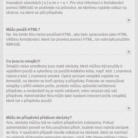
hranatých závorkách [ a ] a ne v < a >. Pro více informací o formátování
pomocí BBKódů se podívejte na průvodce, ke kterému najdete odkaz na
stránce, na které se píší příspěvky.
Můžu použít HTML?
Ne. Na tomto fóru nelze používat HTML, aby bylo zpracováno jako HTML.
Většinu formátování, které lze provést pomocí HTML, lze nahradit použitím
BBKódů.
Co jsou to smajlíci?
Smajlíci nebo emotikony jsou malé obrázky, které můžou být použity k
vyjádření pocitů a vytvořeny za použití krátkého kódu, např. kód :) znamená
radost a kód :( znamená smutek. Úplný seznam smajlíků najdete na
formuláři, na kterém se tvoří zprávy a příspěvky. Pokuste se nepoužívat
smajlíky v příliš velkém počtu, protože můžou způsobit nečitelnost
příspěvku a moderátoři by je mohli odstranit, nebo smazat celý váš
příspěvek. Administrátor fóra může také nastavit omezení počtu smajlíků,
které lze v příspěvku použít.
Můžu do příspěvků přidávat obrázky?
Ano, obrázky můžou být ve vašich příspěvcích zobrazeny. Pokud
administrátor povolil ve fóru používání příloh, budete moci nahrát obrázek
do fóra. V opačném případě musíte odkázat na obrázek, který se nachází
na veřejně přístupném webovém serveru, např. http://www.priklad.cz/muj-