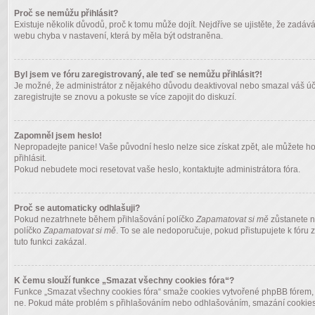
Proč se nemůžu přihlásit?
Existuje několik důvodů, proč k tomu může dojít. Nejdříve se ujistěte, že zadává
webu chyba v nastavení, která by měla být odstraněna.
Byl jsem ve fóru zaregistrovaný, ale teď se nemůžu přihlásit?!
Je možné, že administrátor z nějakého důvodu deaktivoval nebo smazal váš účet.
zaregistrujte se znovu a pokuste se více zapojit do diskuzí.
Zapomněl jsem heslo!
Nepropadejte panice! Vaše původní heslo nelze sice získat zpět, ale můžete ho
přihlásit.
Pokud nebudete moci resetovat vaše heslo, kontaktujte administrátora fóra.
Proč se automaticky odhlašuji?
Pokud nezatrhnete během přihlašování políčko
Zapamatovat si mě
zůstanete na
políčko
Zapamatovat si mě
. To se ale nedoporučuje, pokud přistupujete k fóru 
tuto funkci zakázal.
K čemu slouží funkce „Smazat všechny cookies fóra“?
Funkce „Smazat všechny cookies fóra“ smaže cookies vytvořené phpBB fórem, díky
ne. Pokud máte problém s přihlašováním nebo odhlašováním, smazání cookies