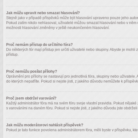
Jak můžu upravit nebo smazat hlasování?
Stejně jako v případě příspěvků může být hlasování upraveno pouze jeho autor
Pokud zatím nikdo nehlasoval, uživatelé můžou smazat hlasování nebo v něm upr
možnosti hlasování změněny v ještě neukončeném hlasování.
Proč nemám přístup do určitého fóra?
Do některých fór mají přístup jen určití uživatelé nebo skupiny. Abyste je mohli
přístup.
Proč nemůžu posílat přílohy?
Oprávnění pro přílohy se nastavují pro jednotlivá fóra, skupiny nebo uživatele. 
do kterých nepatříte. Pokud si nejste jisti, z jakého důvodu nemůžete k příspěvk
Proč jsem obdržel varování?
Každý administrátor fóra má na svém fóru svoje vlastní pravidla. Pokud nějaké
s varováními na daném fóru. Pokud si nejste jisti, z jakého důvodu jste obdrželi 
Jak můžu moderátorovi nahlásit příspěvek?
Pokud je tato funkce povolena administrátorem fóra, měli byste v příspěvku, kter