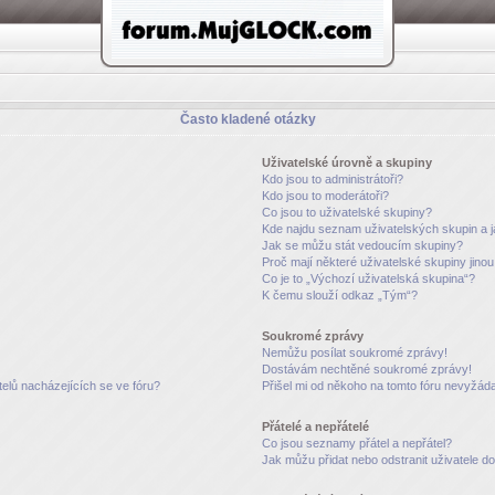
Často kladené otázky
Uživatelské úrovně a skupiny
Kdo jsou to administrátoři?
Kdo jsou to moderátoři?
Co jsou to uživatelské skupiny?
Kde najdu seznam uživatelských skupin a 
Jak se můžu stát vedoucím skupiny?
Proč mají některé uživatelské skupiny jino
Co je to „Výchozí uživatelská skupina“?
K čemu slouží odkaz „Tým“?
Soukromé zprávy
Nemůžu posílat soukromé zprávy!
Dostávám nechtěné soukromé zprávy!
elů nacházejících se ve fóru?
Přišel mi od někoho na tomto fóru nevyžáda
Přátelé a nepřátelé
Co jsou seznamy přátel a nepřátel?
Jak můžu přidat nebo odstranit uživatele 