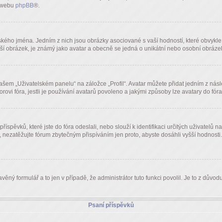
a webu
phpBB
®.
kého jména. Jedním z nich jsou obrázky asociované s vaší hodností, které obvykle vy
větší obrázek, je známý jako avatar a obecně se jedná o unikátní nebo osobní obráz
em „Uživatelském panelu“ na záložce „Profil“. Avatar můžete přidat jedním z násled
orovi fóra, jestli je používání avatarů povoleno a jakými způsoby lze avatary do fór
říspěvků, které jste do fóra odeslali, nebo slouží k identifikaci určitých uživatel
, nezatěžujte fórum zbytečným přispíváním jen proto, abyste dosáhli vyšší hodnosti
věný formulář a to jen v případě, že administrátor tuto funkci povolil. Je to z dů
Psaní příspěvků