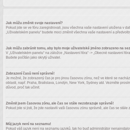
Jak můžu změnit svoje nastavení?
Pokud jste se ve fóru zaregistrovali, jsou všechna vaše nastavení uložena v da
„Uživatelském panelu“ budete moci změnit všechna vaše nastavení a předvolby
Jak můžu zabránit tomu, aby bylo moje uživatelské jméno zobrazeno na sez
V „Uživatelském panelu“ na záložce „Nastavení fóra“ -> „Obecné nastavení fór
Budete počítán jako skrytý uživatel.
Zobrazení časů není správné!
Je možné, že zobrazený čas je pro jinou časovou zónu, než ve které se nachází
oblasti, např. Praha, Bratislava, Londýn, New York, Sydney atd. Vezměte prosím
důvod, proč tak učinit.
Změnil jsem časovou zónu, ale čas se stále nezobrazuje správně!
Pokud jste si jisti, že jste nastavili vaši časovou zónu správně, ale čas se st
Můj jazyk není na seznamu!
Pokud váš jazyk není na seznamu jazyků, tak ho buď administrátor nenainstalov