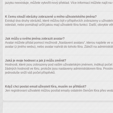
jazyku neexistuje, můžete vytvořit nový překlad. Více informací můžete najít n
K čemu slouží obrázky zobrazené u mého uživatelského jména?
Existují dva druhy obrázků, které můžou být v příspěvcích zobrazeny u uživatels
odeslali, nebo pomáhají určit jakou mají uživatelé fóra funkci. Další, obvykle 
Jak můžu u svého jména zobrazit avatar?
Avatar můžete přidat pomocí možnosti „Nastavení avataru“, kterou najdete ve vaš
avatar (z jiného webu), nebo avatar nahrát do tohoto fóra. Záleží na administrát
Jaká je moje hodnost a jak ji můžu změnit?
Hodnosti, které jsou zobrazeny pod vaším uživatelským jménem, indikují počet p
žádných hodností ve fóru, protože jsou nastaveny administrátorem fóra. Prosím
jednoduše sníží váš počet příspěvků.
Když chci poslat email uživateli fóra, musím se přihlásit?
Jen registrovaní uživatelé můžou posílat emaily ostatním členům fóra přes vesta