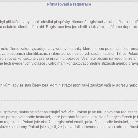
Přihlašování a registrace
í být přihlášen, aby mohl odesílat příspěvky. Nicméně registrací získáte přístup k d
 ostatním členům fóra atd. Registrace trvá jen chvíli a tak vám ji můžeme doporučit
rnetu. Tento zákon vyžaduje, aby webové stránky, které mohou potenciálně shromaž
 osobních identifikačních informací od nezletilých osob mladších 13 let. Pokud si n
registrovat, kontaktujte vašeho právního poradce. Vezměte prosím na vědomí, že an
ě těch uvedených v otázce „Koho mám kontaktovat ohledně stížnosti a/nebo právních 
níkům, aby se stali členy fóra. Administrátor mohl také zakázat vaši IP adresu neb
u správné, mohly se stát následující dvě věci. Pokud je ve fóru povolena registra
uset postupovat podle instrukcí, které jste obdrželi emailem. Na některých fórech 
egistrace. Pokud jste obdrželi registrační email, pokračujte podle instrukcí, které
ožce se spamy. Pokud jste si jistí, že jste zadali správnou emailovou adresu, zkus