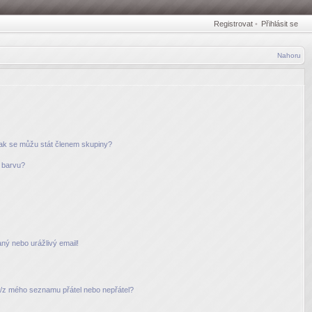
Registrovat
•
Přihlásit se
Nahoru
jak se můžu stát členem skupiny?
u barvu?
ný nebo urážlivý email!
do/z mého seznamu přátel nebo nepřátel?