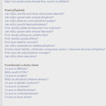
Když chci poslat email uživateli fóra, musím se přihlásit?
Psaní příspěvků
Jak můžu vytvořit nové téma nebo poslat odpověď?
Jak můžu upravit nebo smazat příspěvek?
Jak můžu přidat ke svým příspěvků podpis?
Jak můžu vytvořit hlasování/anketu?
Proč nemůžu přidat do hlasování více možností?
Jak můžu upravit nebo smazat hlasování?
Proč nemám přístup do určitého fóra?
Proč nemůžu posílat přílohy?
Proč jsem obdržel varování?
Jak můžu moderátorovi nahlásit příspěvek?
K čemu slouží tlačítko „Uložit jako rozepsanou zprávu“ zobrazené při psaní příspěvku?
Proč musí být můj příspěvek schválen?
Jak můžu oživit moje téma?
Formátování a druhy témat
Co jsou to BBKódy?
Můžu použít HTML?
Co jsou to smajlíci?
Můžu do příspěvků přidávat obrázky?
Co jsou to globální oznámení?
Co jsou to oznámení?
Co jsou to důležitá témata?
Co jsou to zamknutá témata?
Co jsou to ikony témat?