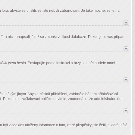
óra, abyste se ujistili, že jste nebyli zabanováni. Je také možné, že je na
óra nic nenapsali, čímž se zmenší velikost databáze. Pokud je to váš případ,
ěl/a jsem heslo
. Postupujte podle instrukcí a brzy se opět budete moci
čtu někým jiným. Abyste zůstali přihlášeni, zatrhněte během přihlašování
. Pokud toto zaškrtávací políčko nevidíte, znamená to, že administrátor fóra
t v cookies uloženy informace o tom, které příspěvky jste četli, a které ještě