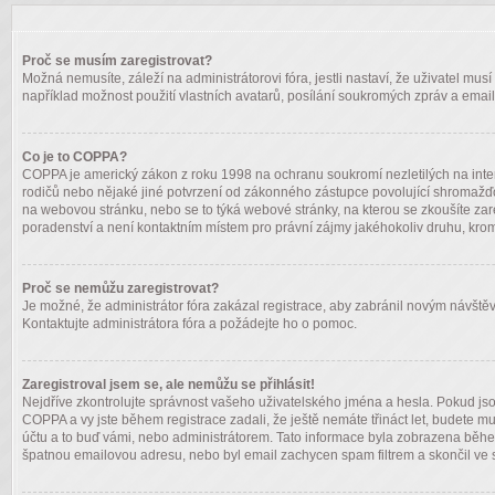
Proč se musím zaregistrovat?
Možná nemusíte, záleží na administrátorovi fóra, jestli nastaví, že uživatel mus
například možnost použití vlastních avatarů, posílání soukromých zpráv a emailů
Co je to COPPA?
COPPA je americký zákon z roku 1998 na ochranu soukromí nezletilých na inte
rodičů nebo nějaké jiné potvrzení od zákonného zástupce povolující shromažďování
na webovou stránku, nebo se to týká webové stránky, na kterou se zkoušíte za
poradenství a není kontaktním místem pro právní zájmy jakéhokoliv druhu, krom
Proč se nemůžu zaregistrovat?
Je možné, že administrátor fóra zakázal registrace, aby zabránil novým návštěv
Kontaktujte administrátora fóra a požádejte ho o pomoc.
Zaregistroval jsem se, ale nemůžu se přihlásit!
Nejdříve zkontrolujte správnost vašeho uživatelského jména a hesla. Pokud jso
COPPA a vy jste během registrace zadali, že ještě nemáte třináct let, budete m
účtu a to buď vámi, nebo administrátorem. Tato informace byla zobrazena během r
špatnou emailovou adresu, nebo byl email zachycen spam filtrem a skončil ve sl