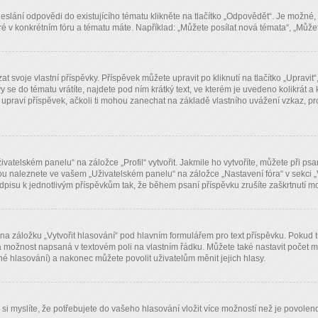
eslání odpovědi do existujícího tématu klikněte na tlačítko „Odpovědět“. Je možné, 
v konkrétním fóru a tématu máte. Například: „Můžete posílat nová témata“, „Můžete
voje vlastní příspěvky. Příspěvek můžete upravit po kliknutí na tlačítko „Upravit“
e do tématu vrátíte, najdete pod ním krátký text, ve kterém je uvedeno kolikrát a 
upraví příspěvek, ačkoli ti mohou zanechat na základě vlastního uvážení vzkaz, pr
atelském panelu“ na záložce „Profil“ vytvořit. Jakmile ho vytvoříte, můžete při ps
ou naleznete ve vašem „Uživatelském panelu“ na záložce „Nastavení fóra“ v sekci 
dpisu k jednotlivým příspěvkům tak, že během psaní příspěvku zrušíte zaškrtnutí m
 na záložku „Vytvořit hlasování“ pod hlavním formulářem pro text příspěvku. Pokud 
dá možnost napsaná v textovém poli na vlastním řádku. Můžete také nastavit počet m
é hlasování) a nakonec můžete povolit uživatelům měnit jejich hlasy.
 myslíte, že potřebujete do vašeho hlasování vložit více možností než je povoleno,