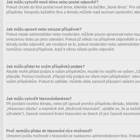
Jak můžu vytvořit nové téma nebo poslat odpověď?
Pokud chcete do fóra poslat nové téma, klikněte na tlačítko „Nové téma“. Pro od
příspěvky. Naspodu každého fóra a tématu můžete najít seznam oprávnění, které 
Jak můžu upravit nebo smazat příspěvek?
Pokud nejste administrátor nebo moderátor, můžete pouze upravovat nebo mazat s
omezenou dobu po jeho odeslání. Pokud již někdo na příspěvek odpověděl a vy s
tématu pošle odpověď, ale neobjeví se to, pokud moderátor nebo administrátor 
nemůžou smazat příspěvek, když k němu někdo pošle odpověď.
Jak můžu přidat ke svým příspěvků podpis?
Abyste mohli přidat podpis k vašim příspěvkům, musíte ho nejdřív ve vašem „Uživ
připojíte. Pomocí možnosti „Připojit můj podpis ke všem mým příspěvkům“, kter
vašim příspěvkům. Pokud to uděláte, můžete stále zamezit připojení vašeho po
Jak můžu vytvořit hlasování/anketu?
Při posílání nového tématu, nebo při úpravě prvního příspěvku tématu, klikněte
„Hlasovací otázku“ a nejméně dvě „Možnosti hlasování“, ujistěte se, že je kaž
uživatele“), časové omezení trvání hlasování ve dnech (0 pro časově neomezen
Proč nemůžu přidat do hlasování více možností?
Omezení počtu možností v hlasování je nastaveno administrátorem fóra. Pokud si