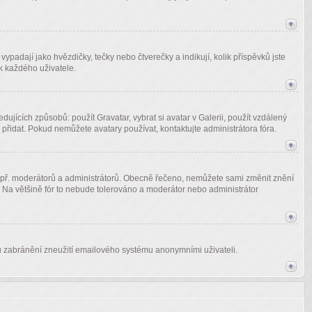
padají jako hvězdičky, tečky nebo čtverečky a indikují, kolik příspěvků jste
ek každého uživatele.
ujících způsobů: použít Gravatar, vybrat si avatar v Galerii, použít vzdálený
a přidat. Pokud nemůžete avatary používat, kontaktujte administrátora fóra.
ů např. moderátorů a administrátorů. Obecně řečeno, nemůžete sami změnit znění
. Na většině fór to nebude tolerováno a moderátor nebo administrátor
vodu zabránění zneužití emailového systému anonymními uživateli.