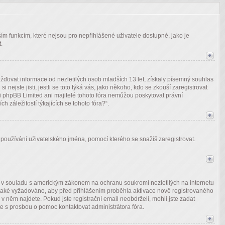
alším funkcím, které nejsou pro nepřihlášené uživatele dostupné, jako je
.
ďovat informace od nezletilých osob mladších 13 let, získaly písemný souhlas
ejste jisti, jestli se toto týká vás, jako někoho, kdo se zkouší zaregistrovat
i phpBB Limited ani majitelé tohoto fóra nemůžou poskytovat právní
záležitostí týkajících se tohoto fóra?“.
o používání uživatelského jména, pomocí kterého se snažíš zaregistrovat.
ce v souladu s americkým zákonem na ochranu soukromí nezletilých na internetu
je také vyžadováno, aby před přihlášením proběhla aktivace nově registrovaného
 v něm najdete. Pokud jste registrační email neobdrželi, mohli jste zadat
te s prosbou o pomoc kontaktovat administrátora fóra.