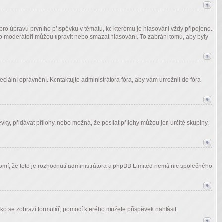
ro úpravu prvního příspěvku v tématu, ke kterému je hlasování vždy připojeno.
bo moderátoři můžou upravit nebo smazat hlasování. To zabrání tomu, aby byly
speciální oprávnění. Kontaktujte administrátora fóra, aby vám umožnil do fóra
ěvky, přidávat přílohy, nebo možná, že posílat přílohy můžou jen určité skupiny,
domí, že toto je rozhodnutí administrátora a phpBB Limited nemá nic společného
čítko se zobrazí formulář, pomocí kterého můžete příspěvek nahlásit.