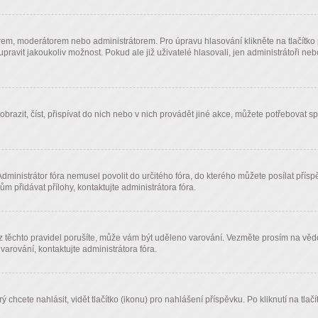
em, moderátorem nebo administrátorem. Pro úpravu hlasování klikněte na tlačítko p
avit jakoukoliv možnost. Pokud ale již uživatelé hlasovali, jen administrátoři ne
 zobrazit, číst, přispívat do nich nebo v nich provádět jiné akce, můžete potřebovat 
Administrátor fóra nemusel povolit do určitého fóra, do kterého můžete posílat přísp
ům přidávat přílohy, kontaktujte administrátora fóra.
 z těchto pravidel porušíte, může vám být uděleno varování. Vezměte prosím na vě
varování, kontaktujte administrátora fóra.
ý chcete nahlásit, vidět tlačítko (ikonu) pro nahlášení příspěvku. Po kliknutí na tla