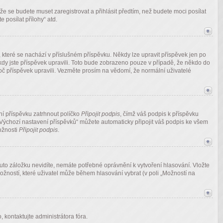
že se budete muset zaregistrovat a přihlásit předtím, než budete moci posílat
 posílat přílohy“ atd.
, které se nachází v příslušném příspěvku. Někdy lze upravit příspěvek jen po
kdy jste příspěvek upravili. Toto bude zobrazeno pouze v případě, že někdo do
oč příspěvek upravili. Vezměte prosím na vědomí, že normální uživatelé
aní příspěvku zatrhnout políčko
Připojit podpis
, čímž váš podpis k příspěvku
„Výchozí nastavení příspěvků“ můžete automaticky připojit váš podpis ke všem
ožnosti
Připojit podpis
.
tuto záložku nevidíte, nemáte potřebné oprávnění k vytvoření hlasování. Vložte
ožností, které uživatel může během hlasování vybrat (v poli „Možností na
 kontaktujte administrátora fóra.