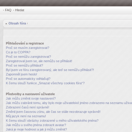
•
FAQ
•
Hledat
Obsah fóra
‹
Přihlašování a registrace
Proč se musím zaregistrovat?
Co je to COPPA?
Proč se nemůžu zaregistrovat?
Zaregistroval jsem se, ale nemůžu se přihlásit!
Proč se nemůžu přihlásit?
Byl jsem ve fóru zaregistrovaný, ale teď se nemůžu přihlásit?!
Zapomněl jsem heslo!
Proč se automaticky odhlašuji?
K čemu slouží funkce „Smazat všechny cookies fóra“?
Předvolby a nastavení uživatele
Jak můžu změnit svoje nastavení?
Jak můžu zabránit tomu, aby bylo moje uživatelské jméno zobrazeno na seznamu uživat
Zobrazení časů není správné!
Změnil jsem časovou zónu, ale čas se stále nezobrazuje správně!
Můj jazyk není na seznamu!
K čemu slouží obrázky zobrazené u mého uživatelského jména?
Jak můžu u svého jména zobrazit avatar?
Jaká je moje hodnost a jak ji můžu změnit?