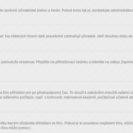
te správné uživatelské jméno a heslo. Pokud tomu tak je, kontaktujte administrátora f
 Na některých fórech také pravidelně odstraňují uživatele, kteří dlouhou dobu do f
 jednoduše resetovat. Přejděte na přihlašovací stránku a klikněte na odkaz
Zapomn
 fóru přihlášen jen po přednastavený čas. To slouží k zabránění zneužití vašeho ú
ze sdíleného počítače, např. v knihovně, internetové kavárně, počítačové učebně atd
 kterým zůstáváte přihlášen ve fóru. Pokud je to povoleno majitelem fóra, můžou bý
 fóra může pomoci.