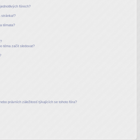
jednotlivých fórech?
 stránka!?
 a témata?
m?
bo téma začít sledovat?
?
ebo právních záležitostí týkajících se tohoto fóra?