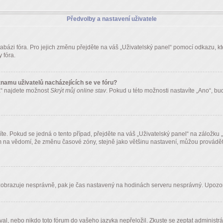
Předvolby a nastavení uživatele
tabázi fóra. Pro jejich změnu přejděte na váš „Uživatelský panel“ pomocí odkazu, k
 fóra.
namu uživatelů nacházejících se ve fóru?
a“ najdete možnost
Skrýt můj online stav
. Pokud u této možnosti nastavíte „Ano“, b
te. Pokud se jedná o tento případ, přejděte na váš „Uživatelský panel“ na záložku
 na vědomí, že změnu časové zóny, stejně jako většinu nastavení, můžou provádět je
ále zobrazuje nesprávně, pak je čas nastavený na hodinách serveru nesprávný. Upozor
al, nebo nikdo toto fórum do vašeho jazyka nepřeložil. Zkuste se zeptat administrá