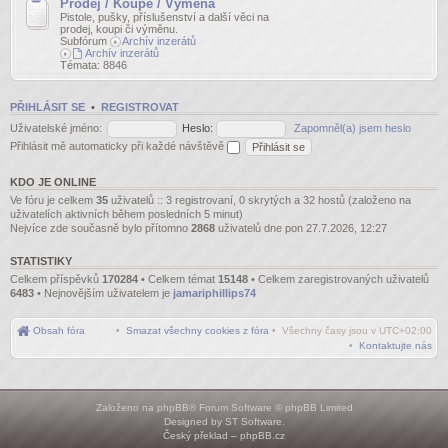
Prodej / Koupě / Výměna
Pistole, pušky, příslušenství a další věci na
prodej, koupi či výměnu.
Subfórum
Archív inzerátů
Archív inzerátů
Témata:
8846
PŘIHLÁSIT SE
•
REGISTROVAT
Uživatelské jméno:
Heslo:
Zapomněl(a) jsem heslo
Přihlásit mě automaticky při každé návštěvě
KDO JE ONLINE
Ve fóru je celkem
35
uživatelů :: 3 registrovaní, 0 skrytých a 32 hostů (založeno na
uživatelích aktivních během posledních 5 minut)
Nejvíce zde současně bylo přítomno
2868
uživatelů dne pon 27.7.2026, 12:27
STATISTIKY
Celkem příspěvků
170284
• Celkem témat
15148
• Celkem zaregistrovaných uživatelů
6483
• Nejnovějším uživatelem je
jamariphillips74
Obsah fóra
•
Smazat všechny cookies z fóra
• Všechny časy jsou v
UTC+02:00
•
Kontaktujte nás
Založeno na
phpBB
® Forum Software © phpBB Limited
Designed by
ST Software
.
Český překlad –
phpBB.cz