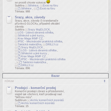
se prostě chcete vykecat
Subfóra
Střelnice
,
Exoti na fóru
Střelnice
,
Exoti na fóru
Témata:
988
Srazy, akce, závody
Srazy, akce, závody či srandamače
příznivců GLOCKu, případně oficiální
závody.
Subfóra
Srazy MujGLOCK
,
LOS - Lidová obranná střelba
,
Střelecké a jiné kurzy
,
Krav Maga IKMF CZ
,
IPSC - Mezinárodní praktická střelba
,
Taktická malorážka
,
DRILLY.cz
Srazy MujGLOCK
,
LOS - Lidová obranná střelba
,
Střelecké a jiné kurzy
,
Krav Maga IKMF CZ
,
IPSC - Mezinárodní praktická střelba
,
Taktická malorážka
,
DRILLY.cz
Témata:
896
Bazar
FÓRUM
Prodejci - komerční prodej
Komerční prodejci zbraní a příslušenství,
stejně tak všichni ti, kteří prodávají nad
"běžnou míru".
Subfórum
Archív komerčních inzerátů
Archív komerčních inzerátů
Témata:
15