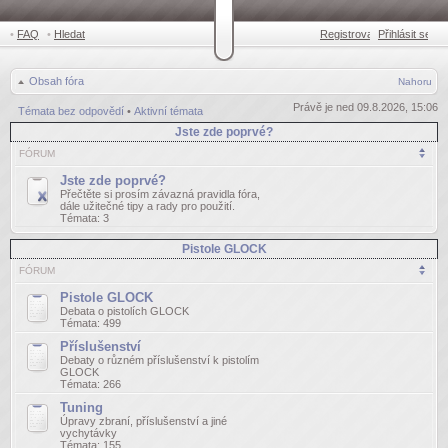
•
FAQ
•
Hledat
Registrovat
Přihlásit se
•
Obsah fóra
Nahoru
Právě je ned 09.8.2026, 15:06
Témata bez odpovědí
•
Aktivní témata
Jste zde poprvé?
FÓRUM
Jste zde poprvé?
Přečtěte si prosím závazná pravidla fóra,
dále užitečné tipy a rady pro použití.
Témata:
3
Pistole GLOCK
FÓRUM
Pistole GLOCK
Debata o pistolích GLOCK
Témata:
499
Příslušenství
Debaty o různém příslušenství k pistolím
GLOCK
Témata:
266
Tuning
Úpravy zbraní, příslušenství a jiné
vychytávky
Témata:
155