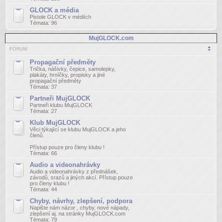
GLOCK a média
Pistole GLOCK v médiích
Témata:
96
MujGLOCK.com
FÓRUM
Propagační předměty
Trička, nášivky, čepice, samolepky,
plakáty, hrníčky, propisky a jiné
propagační předměty
Témata:
37
Partneři MujGLOCK
Partneři klubu MujGLOCK
Témata:
27
Klub MujGLOCK
Věci týkající se klubu MujGLOCK a jeho
členů.
Přístup pouze pro členy klubu !
Témata:
66
Audio a videonahrávky
Audio a videonahrávky z přednášek,
závodů, srazů a jiných akcí. Přístup pouze
pro členy klubu !
Témata:
44
Chyby, návrhy, zlepšení, podpora
Napište nám názor , chyby, nové nápady,
zlepšení aj. na stránky MujGLOCK.com
Témata:
79