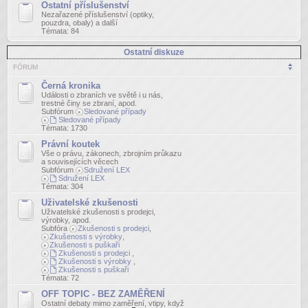
Ostatní příslušenství
Nezařazené příslušenství (optiky,
pouzdra, obaly) a další
Témata:
84
Ostatní diskuze
FÓRUM
Černá kronika
Události o zbraních ve světě i u nás,
trestné činy se zbraní, apod.
Subfórum
Sledované případy
Sledované případy
Témata:
1730
Právní koutek
Vše o právu, zákonech, zbrojním průkazu
a souvisejících věcech
Subfórum
Sdružení LEX
Sdružení LEX
Témata:
304
Uživatelské zkušenosti
Uživatelské zkušenosti s prodejci,
výrobky, apod.
Subfóra
Zkušenosti s prodejci
,
Zkušenosti s výrobky
,
Zkušenosti s puškaři
Zkušenosti s prodejci
,
Zkušenosti s výrobky
,
Zkušenosti s puškaři
Témata:
72
OFF TOPIC - BEZ ZAMĚŘENÍ
Ostatní debaty mimo zaměření, vtipy, když