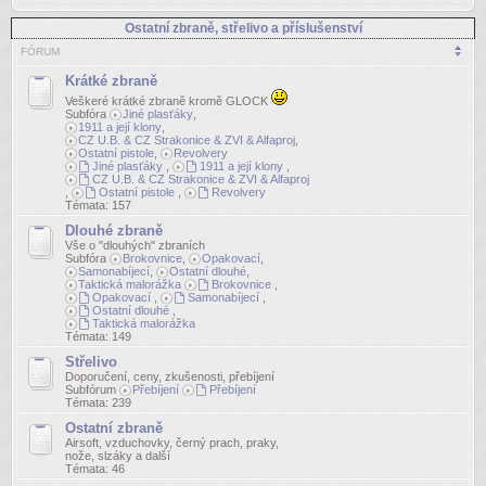
Ostatní zbraně, střelivo a příslušenství
FÓRUM
Krátké zbraně
Veškeré krátké zbraně kromě GLOCK
Subfóra
Jiné plasťáky
,
1911 a její klony
,
CZ U.B. & CZ Strakonice & ZVI & Alfaproj
,
Ostatní pistole
,
Revolvery
Jiné plasťáky
,
1911 a její klony
,
CZ U.B. & CZ Strakonice & ZVI & Alfaproj
,
Ostatní pistole
,
Revolvery
Témata:
157
Dlouhé zbraně
Vše o "dlouhých" zbraních
Subfóra
Brokovnice
,
Opakovací
,
Samonabíjecí
,
Ostatní dlouhé
,
Taktická malorážka
Brokovnice
,
Opakovací
,
Samonabíjecí
,
Ostatní dlouhé
,
Taktická malorážka
Témata:
149
Střelivo
Doporučení, ceny, zkušenosti, přebíjení
Subfórum
Přebíjení
Přebíjení
Témata:
239
Ostatní zbraně
Airsoft, vzduchovky, černý prach, praky,
nože, slzáky a další
Témata:
46