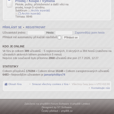
Prodej / Koupě / Výměna
Pistole, pušky, příslušenství a další věci na
prodej, koupi či výměnu.
Subfórum
Archív inzerátů
Archív inzerátů
Témata:
8846
PŘIHLÁSIT SE
•
REGISTROVAT
Uživatelské jméno:
Heslo:
Zapomněl(a) jsem heslo
Přihlásit mě automaticky při každé návštěvě
KDO JE ONLINE
Ve fóru je celkem
389
uživatelů :: 5 registrovaných, 0 skrytých a 384 hostů (založeno na
uživatelích aktivních během posledních 5 minut)
Nejvíce zde současně bylo přítomno
2868
uživatelů dne pon 27.7.2026, 12:27
STATISTIKY
Celkem příspěvků
170284
• Celkem témat
15148
• Celkem zaregistrovaných uživatelů
6483
• Nejnovějším uživatelem je
jamariphillips74
Obsah fóra
•
Smazat všechny cookies z fóra
• Všechny časy jsou v
UTC+02:00
•
Kontaktujte nás
Založeno na
phpBB
® Forum Software © phpBB Limited
Designed by
ST Software
.
Český překlad –
phpBB.cz