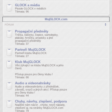
GLOCK a média
Pistole GLOCK v médiích
Témata:
96
MujGLOCK.com
FÓRUM
Propagační předměty
Trička, nášivky, čepice, samolepky,
plakáty, hrníčky, propisky a jiné
propagační předměty
Témata:
37
Partneři MujGLOCK
Partneři klubu MujGLOCK
Témata:
27
Klub MujGLOCK
Věci týkající se klubu MujGLOCK a jeho
členů.
Přístup pouze pro členy klubu !
Témata:
66
Audio a videonahrávky
Audio a videonahrávky z přednášek,
závodů, srazů a jiných akcí. Přístup pouze
pro členy klubu !
Témata:
44
Chyby, návrhy, zlepšení, podpora
Napište nám názor , chyby, nové nápady,
zlepšení aj. na stránky MujGLOCK.com
Témata:
79