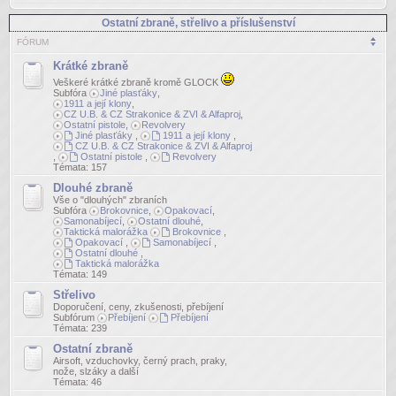
Ostatní zbraně, střelivo a příslušenství
FÓRUM
Krátké zbraně
Veškeré krátké zbraně kromě GLOCK
Subfóra
Jiné plasťáky
,
1911 a její klony
,
CZ U.B. & CZ Strakonice & ZVI & Alfaproj
,
Ostatní pistole
,
Revolvery
Jiné plasťáky
,
1911 a její klony
,
CZ U.B. & CZ Strakonice & ZVI & Alfaproj
,
Ostatní pistole
,
Revolvery
Témata:
157
Dlouhé zbraně
Vše o "dlouhých" zbraních
Subfóra
Brokovnice
,
Opakovací
,
Samonabíjecí
,
Ostatní dlouhé
,
Taktická malorážka
Brokovnice
,
Opakovací
,
Samonabíjecí
,
Ostatní dlouhé
,
Taktická malorážka
Témata:
149
Střelivo
Doporučení, ceny, zkušenosti, přebíjení
Subfórum
Přebíjení
Přebíjení
Témata:
239
Ostatní zbraně
Airsoft, vzduchovky, černý prach, praky,
nože, slzáky a další
Témata:
46