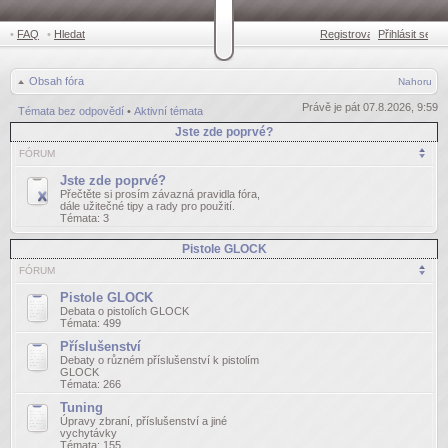
•
FAQ
•
Hledat
Registrovat
Přihlásit se
•
Obsah fóra
Nahoru
Právě je pát 07.8.2026, 9:59
Témata bez odpovědí
•
Aktivní témata
Jste zde poprvé?
FÓRUM
Jste zde poprvé?
Přečtěte si prosím závazná pravidla fóra,
dále užitečné tipy a rady pro použití.
Témata:
3
Pistole GLOCK
FÓRUM
Pistole GLOCK
Debata o pistolích GLOCK
Témata:
499
Příslušenství
Debaty o různém příslušenství k pistolím
GLOCK
Témata:
266
Tuning
Úpravy zbraní, příslušenství a jiné
vychytávky
Témata:
155