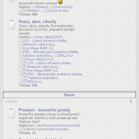
se prostě chcete vykecat
Subfóra
Střelnice
,
Exoti na fóru
Střelnice
,
Exoti na fóru
Témata:
988
Srazy, akce, závody
Srazy, akce, závody či srandamače
příznivců GLOCKu, případně oficiální
závody.
Subfóra
Srazy MujGLOCK
,
LOS - Lidová obranná střelba
,
Střelecké a jiné kurzy
,
Krav Maga IKMF CZ
,
IPSC - Mezinárodní praktická střelba
,
Taktická malorážka
,
DRILLY.cz
Srazy MujGLOCK
,
LOS - Lidová obranná střelba
,
Střelecké a jiné kurzy
,
Krav Maga IKMF CZ
,
IPSC - Mezinárodní praktická střelba
,
Taktická malorážka
,
DRILLY.cz
Témata:
896
Bazar
FÓRUM
Prodejci - komerční prodej
Komerční prodejci zbraní a příslušenství,
stejně tak všichni ti, kteří prodávají nad
"běžnou míru".
Subfórum
Archív komerčních inzerátů
Archív komerčních inzerátů
Témata:
15