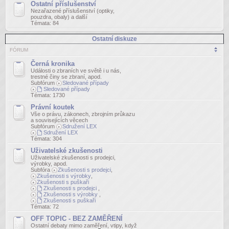
Ostatní příslušenství
Nezařazené příslušenství (optiky,
pouzdra, obaly) a další
Témata:
84
Ostatní diskuze
FÓRUM
Černá kronika
Události o zbraních ve světě i u nás,
trestné činy se zbraní, apod.
Subfórum
Sledované případy
Sledované případy
Témata:
1730
Právní koutek
Vše o právu, zákonech, zbrojním průkazu
a souvisejících věcech
Subfórum
Sdružení LEX
Sdružení LEX
Témata:
304
Uživatelské zkušenosti
Uživatelské zkušenosti s prodejci,
výrobky, apod.
Subfóra
Zkušenosti s prodejci
,
Zkušenosti s výrobky
,
Zkušenosti s puškaři
Zkušenosti s prodejci
,
Zkušenosti s výrobky
,
Zkušenosti s puškaři
Témata:
72
OFF TOPIC - BEZ ZAMĚŘENÍ
Ostatní debaty mimo zaměření, vtipy, když