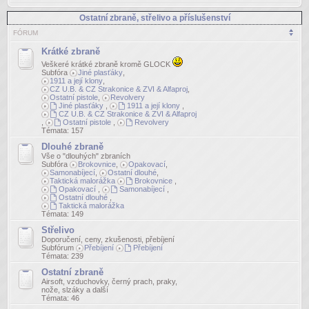
Ostatní zbraně, střelivo a příslušenství
FÓRUM
Krátké zbraně
Veškeré krátké zbraně kromě GLOCK
Subfóra
Jiné plasťáky
,
1911 a její klony
,
CZ U.B. & CZ Strakonice & ZVI & Alfaproj
,
Ostatní pistole
,
Revolvery
Jiné plasťáky
,
1911 a její klony
,
CZ U.B. & CZ Strakonice & ZVI & Alfaproj
,
Ostatní pistole
,
Revolvery
Témata:
157
Dlouhé zbraně
Vše o "dlouhých" zbraních
Subfóra
Brokovnice
,
Opakovací
,
Samonabíjecí
,
Ostatní dlouhé
,
Taktická malorážka
Brokovnice
,
Opakovací
,
Samonabíjecí
,
Ostatní dlouhé
,
Taktická malorážka
Témata:
149
Střelivo
Doporučení, ceny, zkušenosti, přebíjení
Subfórum
Přebíjení
Přebíjení
Témata:
239
Ostatní zbraně
Airsoft, vzduchovky, černý prach, praky,
nože, slzáky a další
Témata:
46