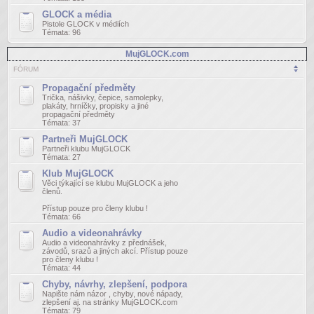
GLOCK a média
Pistole GLOCK v médiích
Témata:
96
MujGLOCK.com
FÓRUM
Propagační předměty
Trička, nášivky, čepice, samolepky,
plakáty, hrníčky, propisky a jiné
propagační předměty
Témata:
37
Partneři MujGLOCK
Partneři klubu MujGLOCK
Témata:
27
Klub MujGLOCK
Věci týkající se klubu MujGLOCK a jeho
členů.
Přístup pouze pro členy klubu !
Témata:
66
Audio a videonahrávky
Audio a videonahrávky z přednášek,
závodů, srazů a jiných akcí. Přístup pouze
pro členy klubu !
Témata:
44
Chyby, návrhy, zlepšení, podpora
Napište nám názor , chyby, nové nápady,
zlepšení aj. na stránky MujGLOCK.com
Témata:
79