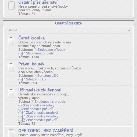
Ostatní příslušenství
Nezařazené příslušenství (optiky,
pouzdra, obaly) a další
Témata:
84
Ostatní diskuze
FÓRUM
Černá kronika
Události o zbraních ve světě i u nás,
trestné činy se zbraní, apod.
Subfórum
Sledované případy
Sledované případy
Témata:
1730
Právní koutek
Vše o právu, zákonech, zbrojním průkazu
a souvisejících věcech
Subfórum
Sdružení LEX
Sdružení LEX
Témata:
304
Uživatelské zkušenosti
Uživatelské zkušenosti s prodejci,
výrobky, apod.
Subfóra
Zkušenosti s prodejci
,
Zkušenosti s výrobky
,
Zkušenosti s puškaři
Zkušenosti s prodejci
,
Zkušenosti s výrobky
,
Zkušenosti s puškaři
Témata:
72
OFF TOPIC - BEZ ZAMĚŘENÍ
Ostatní debaty mimo zaměření, vtipy, když