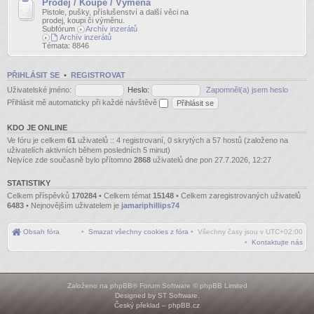
Prodej / Koupě / Výměna
Pistole, pušky, příslušenství a další věci na
prodej, koupi či výměnu.
Subfórum
Archív inzerátů
Archív inzerátů
Témata:
8846
PŘIHLÁSIT SE
•
REGISTROVAT
Uživatelské jméno:
Heslo:
Zapomněl(a) jsem heslo
Přihlásit mě automaticky při každé návštěvě
KDO JE ONLINE
Ve fóru je celkem
61
uživatelů :: 4 registrovaní, 0 skrytých a 57 hostů (založeno na
uživatelích aktivních během posledních 5 minut)
Nejvíce zde současně bylo přítomno
2868
uživatelů dne pon 27.7.2026, 12:27
STATISTIKY
Celkem příspěvků
170284
• Celkem témat
15148
• Celkem zaregistrovaných uživatelů
6483
• Nejnovějším uživatelem je
jamariphillips74
Obsah fóra
•
Smazat všechny cookies z fóra
• Všechny časy jsou v
UTC+02:00
•
Kontaktujte nás
Založeno na
phpBB
® Forum Software © phpBB Limited
Designed by
ST Software
.
Český překlad –
phpBB.cz