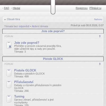
•
FAQ
•
Hledat
Registrovat
Přihlásit se
•
Obsah fóra
Nahoru
Právě je sob 08.8.2026, 0:07
Témata bez odpovědí
•
Aktivní témata
Jste zde poprvé?
FÓRUM
Jste zde poprvé?
Přečtěte si prosím závazná pravidla fóra,
dále užitečné tipy a rady pro použití.
Témata:
3
Pistole GLOCK
FÓRUM
Pistole GLOCK
Debata o pistolích GLOCK
Témata:
499
Příslušenství
Debaty o různém příslušenství k pistolím
GLOCK
Témata:
266
Tuning
Úpravy zbraní, příslušenství a jiné
vychytávky
Témata:
155