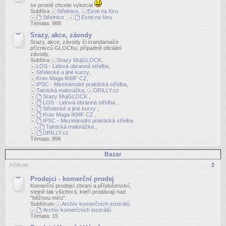
se prostě chcete vykecat
Subfóra
Střelnice
,
Exoti na fóru
Střelnice
,
Exoti na fóru
Témata:
988
Srazy, akce, závody
Srazy, akce, závody či srandamače
příznivců GLOCKu, případně oficiální
závody.
Subfóra
Srazy MujGLOCK
,
LOS - Lidová obranná střelba
,
Střelecké a jiné kurzy
,
Krav Maga IKMF CZ
,
IPSC - Mezinárodní praktická střelba
,
Taktická malorážka
,
DRILLY.cz
Srazy MujGLOCK
,
LOS - Lidová obranná střelba
,
Střelecké a jiné kurzy
,
Krav Maga IKMF CZ
,
IPSC - Mezinárodní praktická střelba
,
Taktická malorážka
,
DRILLY.cz
Témata:
896
Bazar
FÓRUM
Prodejci - komerční prodej
Komerční prodejci zbraní a příslušenství,
stejně tak všichni ti, kteří prodávají nad
"běžnou míru".
Subfórum
Archív komerčních inzerátů
Archív komerčních inzerátů
Témata:
15