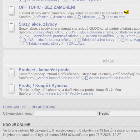
Zkušenosti s výrobky
,
Zkušenosti s puškaři
OFF TOPIC - BEZ ZAMĚŘENÍ
Ostatní debaty mimo zaměření, vtipy, když se prostě chcete vykecat
Subfóra
Střelnice
,
Exoti na fóru
Střelnice
,
Exoti na fóru
Srazy, akce, závody
Srazy, akce, závody či srandamače příznivců GLOCKu, případně oficiální závo
Subfóra
Srazy MujGLOCK
,
LOS - Lidová obranná střelba
,
Střelecké a ji
IPSC - Mezinárodní praktická střelba
,
Taktická malorážka
,
DRILLY.cz
LOS - Lidová obranná střelba
,
Střelecké a jiné kurzy
,
Krav Mag
,
Taktická malorážka
,
DRILLY.cz
FÓRUM
Prodejci - komerční prodej
Komerční prodejci zbraní a příslušenství, stejně tak všichni ti, kteří prodávají n
Subfórum
Archív komerčních inzerátů
Archív komerčních inzerátů
Prodej / Koupě / Výměna
Pistole, pušky, příslušenství a další věci na prodej, koupi či výměnu.
Subfórum
Archív inzerátů
Archív inzerátů
PŘIHLÁSIT SE
•
REGISTROVAT
Uživatelské jméno:
Heslo:
KDO JE ONLINE
Ve fóru je celkem
55
uživatelů :: 6 registrovaných, 0 skrytých a 49 hostů (založeno na uži
Nejvíce zde současně bylo přítomno
2868
uživatelů dne pon 27.7.2026, 12:27