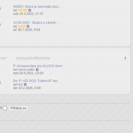
příspěvek
VIDEO: Glock je dokonalá zbra…
8
od
S474N
Zobrazit
sob 19.3.2022, 17:37
poslední
příspěvek
14.09.2025 - Skalice u Litomě…
6
od
Jasik
Zobrazit
stř 30.7.2025, 9:56
poslední
příspěvek
ĚVKY
POSLEDNÍ PŘÍSPĚVEK
P: Kompenzátor pro GLOCK 9mm
od
marw.muller
Zobrazit
ned 20.6.2021, 13:53
poslední
příspěvek
Re: P: nůž SOG Trident AT tan…
0
od
rick
Zobrazit
úte 10.2.2026, 0:09
poslední
příspěvek
ěvě