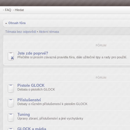
•
FAQ
•
Hledat
Obsah fóra
Témata bez odpovědí
•
Aktivní témata
FÓRUM
Jste zde poprvé?
Přečtěte si prosím závazná pravidla fóra, dále užitečné tipy a rady pro použití.
FÓRUM
Pistole GLOCK
Debata o pistolích GLOCK
Příslušenství
Debaty o různém příslušenství k pistolím GLOCK
Tuning
Úpravy zbraní, příslušenství a jiné vychytávky
GLOCK a média