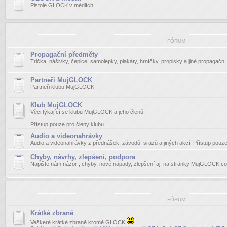
Pistole GLOCK v médiích
FÓRUM
Propagační předměty
Trička, nášivky, čepice, samolepky, plakáty, hrníčky, propisky a jiné propagačn
Partneři MujGLOCK
Partneři klubu MujGLOCK
Klub MujGLOCK
Věci týkající se klubu MujGLOCK a jeho členů.
Přístup pouze pro členy klubu !
Audio a videonahrávky
Audio a videonahrávky z přednášek, závodů, srazů a jiných akcí. Přístup pouze 
Chyby, návrhy, zlepšení, podpora
Napište nám názor , chyby, nové nápady, zlepšení aj. na stránky MujGLOCK.c
FÓRUM
Krátké zbraně
Veškeré krátké zbraně kromě GLOCK