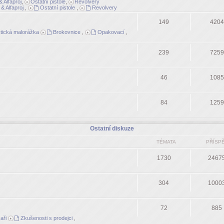
 Alfaproj
,
Ostatní pistole
,
Revolvery
& Alfaproj
,
Ostatní pistole
,
Revolvery
149
4204
tická malorážka
Brokovnice
,
Opakovací
,
239
7259
46
1085
84
1259
Ostatní diskuze
TÉMATA
PŘÍSP
1730
2467
304
1000
72
885
aři
Zkušenosti s prodejci
,