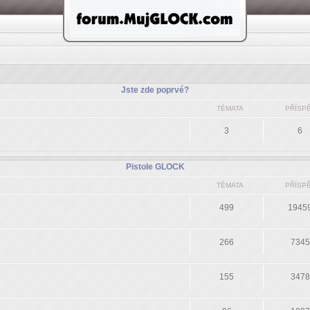
Jste zde poprvé?
TÉMATA
PŘÍSP
3
6
Pistole GLOCK
TÉMATA
PŘÍSP
499
1945
266
7345
155
3478