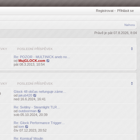
Registrovat
•
Přihlásit se
Nahoru
Právě je pát 07.8.2026, 8:04
ĚVKY
POSLEDNÍ PŘÍSPĚVEK
Re: POZOR - MULTINICK aneb no…
od
MujGLOCK.com
Zobrazit
pát 08.3.2013, 10:54
poslední
příspěvek
ĚVKY
POSLEDNÍ PŘÍSPĚVEK
Glock 48 občas nefunguje záme…
9
od
jakub420
Zobrazit
ned 16.6.2024, 16:41
poslední
příspěvek
Re: Svitilny - Steamlight TLR…
od
outdoorman
Zobrazit
sob 05.10.2024, 20:39
poslední
příspěvek
Re: Glock Performance Trigger…
od
tom
Zobrazit
čtv 07.12.2023, 20:52
poslední
příspěvek
Re: Komisař Moulin