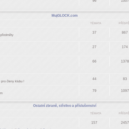
96
1007
MujGLOCK.com
TÉMATA
PŘÍSP
37
867
í předměty
27
174
66
1378
44
83
pro členy klubu !
79
1097
om
Ostatní zbraně, střelivo a příslušenství
TÉMATA
PŘÍSP
157
2457