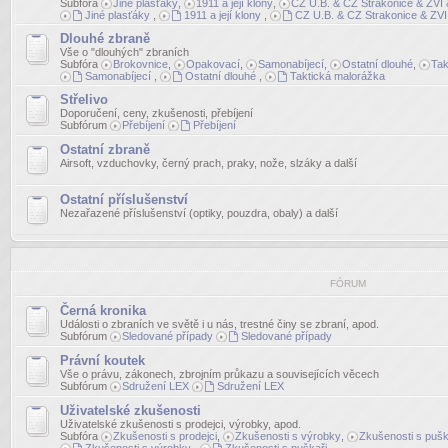
Subfóra
Jiné plasťáky
,
1911 a její klony
,
CZ U.B. & CZ Strakonice & ZVI &
Jiné plasťáky
,
1911 a její klony
,
CZ U.B. & CZ Strakonice & ZVI 
Dlouhé zbraně
Vše o "dlouhých" zbraních
Subfóra
Brokovnice
,
Opakovací
,
Samonabíjecí
,
Ostatní dlouhé
,
Tak
Samonabíjecí
,
Ostatní dlouhé
,
Taktická malorážka
Střelivo
Doporučení, ceny, zkušenosti, přebíjení
Subfórum
Přebíjení
Přebíjení
Ostatní zbraně
Airsoft, vzduchovky, černý prach, praky, nože, slzáky a další
Ostatní příslušenství
Nezařazené příslušenství (optiky, pouzdra, obaly) a další
FÓRUM
Černá kronika
Události o zbraních ve světě i u nás, trestné činy se zbraní, apod.
Subfórum
Sledované případy
Sledované případy
Právní koutek
Vše o právu, zákonech, zbrojním průkazu a souvisejících věcech
Subfórum
Sdružení LEX
Sdružení LEX
Uživatelské zkušenosti
Uživatelské zkušenosti s prodejci, výrobky, apod.
Subfóra
Zkušenosti s prodejci
,
Zkušenosti s výrobky
,
Zkušenosti s pušk