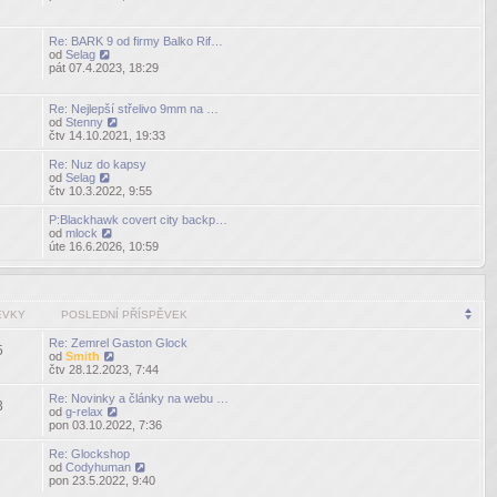
poslední
příspěvek
Re: BARK 9 od firmy Balko Rif…
od
Selag
Zobrazit
pát 07.4.2023, 18:29
poslední
příspěvek
Re: Nejlepší střelivo 9mm na …
od
Stenny
Zobrazit
čtv 14.10.2021, 19:33
poslední
příspěvek
Re: Nuz do kapsy
od
Selag
Zobrazit
čtv 10.3.2022, 9:55
poslední
příspěvek
P:Blackhawk covert city backp…
od
mlock
Zobrazit
úte 16.6.2026, 10:59
poslední
příspěvek
ĚVKY
POSLEDNÍ PŘÍSPĚVEK
Re: Zemrel Gaston Glock
5
od
Smith
Zobrazit
čtv 28.12.2023, 7:44
poslední
příspěvek
Re: Novinky a články na webu …
3
od
g-relax
Zobrazit
pon 03.10.2022, 7:36
poslední
příspěvek
Re: Glockshop
od
Codyhuman
Zobrazit
pon 23.5.2022, 9:40
poslední