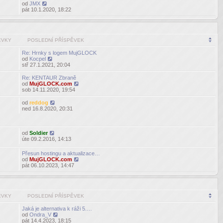
od
JMX
Zobrazit
pát 10.1.2020, 18:22
poslední
příspěvek
ĚVKY
POSLEDNÍ PŘÍSPĚVEK
Re: Hrnky s logem MujGLOCK
od
Kocpel
Zobrazit
stř 27.1.2021, 20:04
poslední
příspěvek
Re: KENTAUR Zbraně
od
MujGLOCK.com
Zobrazit
sob 14.11.2020, 19:54
poslední
příspěvek
od
reddog
Zobrazit
ned 16.8.2020, 20:31
poslední
příspěvek
od
Soldier
Zobrazit
úte 09.2.2016, 14:13
poslední
příspěvek
Přesun hostingu a aktualizace…
od
MujGLOCK.com
Zobrazit
pát 06.10.2023, 14:47
poslední
příspěvek
ĚVKY
POSLEDNÍ PŘÍSPĚVEK
Jaká je alternativa k ráži 5.…
od
Ondra_V
Zobrazit
pát 14.4.2023, 18:15