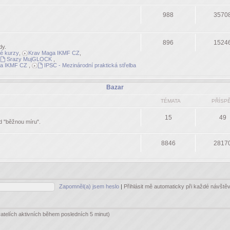
988
3570
896
1524
dy.
né kurzy
,
Krav Maga IKMF CZ
,
Srazy MujGLOCK
,
a IKMF CZ
,
IPSC - Mezinárodní praktická střelba
Bazar
TÉMATA
PŘÍSP
15
49
ad "běžnou míru".
8846
2817
Zapomněl(a) jsem heslo
|
Přihlásit mě automaticky při každé návšt
vatelích aktivních během posledních 5 minut)