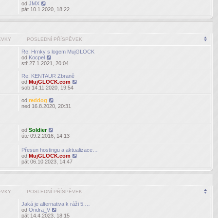
od
JMX
Zobrazit
pát 10.1.2020, 18:22
poslední
příspěvek
ĚVKY
POSLEDNÍ PŘÍSPĚVEK
Re: Hrnky s logem MujGLOCK
od
Kocpel
Zobrazit
stř 27.1.2021, 20:04
poslední
příspěvek
Re: KENTAUR Zbraně
od
MujGLOCK.com
Zobrazit
sob 14.11.2020, 19:54
poslední
příspěvek
od
reddog
Zobrazit
ned 16.8.2020, 20:31
poslední
příspěvek
od
Soldier
Zobrazit
úte 09.2.2016, 14:13
poslední
příspěvek
Přesun hostingu a aktualizace…
od
MujGLOCK.com
Zobrazit
pát 06.10.2023, 14:47
poslední
příspěvek
ĚVKY
POSLEDNÍ PŘÍSPĚVEK
Jaká je alternativa k ráži 5.…
od
Ondra_V
Zobrazit
pát 14.4.2023, 18:15