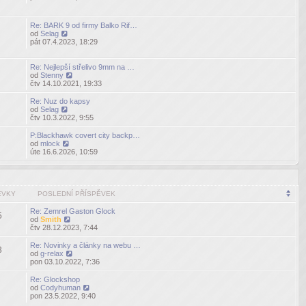
poslední
příspěvek
Re: BARK 9 od firmy Balko Rif…
od
Selag
Zobrazit
pát 07.4.2023, 18:29
poslední
příspěvek
Re: Nejlepší střelivo 9mm na …
od
Stenny
Zobrazit
čtv 14.10.2021, 19:33
poslední
příspěvek
Re: Nuz do kapsy
od
Selag
Zobrazit
čtv 10.3.2022, 9:55
poslední
příspěvek
P:Blackhawk covert city backp…
od
mlock
Zobrazit
úte 16.6.2026, 10:59
poslední
příspěvek
ĚVKY
POSLEDNÍ PŘÍSPĚVEK
Re: Zemrel Gaston Glock
5
od
Smith
Zobrazit
čtv 28.12.2023, 7:44
poslední
příspěvek
Re: Novinky a články na webu …
3
od
g-relax
Zobrazit
pon 03.10.2022, 7:36
poslední
příspěvek
Re: Glockshop
od
Codyhuman
Zobrazit
pon 23.5.2022, 9:40
poslední