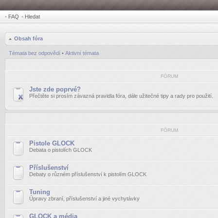
•
FAQ
•
Hledat
Obsah fóra
Témata bez odpovědí
•
Aktivní témata
FÓRUM
Jste zde poprvé?
Přečtěte si prosím závazná pravidla fóra, dále užitečné tipy a rady pro použití.
FÓRUM
Pistole GLOCK
Debata o pistolích GLOCK
Příslušenství
Debaty o různém příslušenství k pistolím GLOCK
Tuning
Úpravy zbraní, příslušenství a jiné vychytávky
GLOCK a média