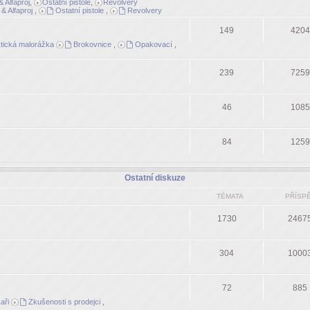
 Alfaproj
,
Ostatní pistole
,
Revolvery
& Alfaproj
,
Ostatní pistole
,
Revolvery
149
4204
tická malorážka
Brokovnice
,
Opakovací
,
239
7259
46
1085
84
1259
Ostatní diskuze
TÉMATA
PŘÍSP
1730
2467
304
1000
72
885
aři
Zkušenosti s prodejci
,