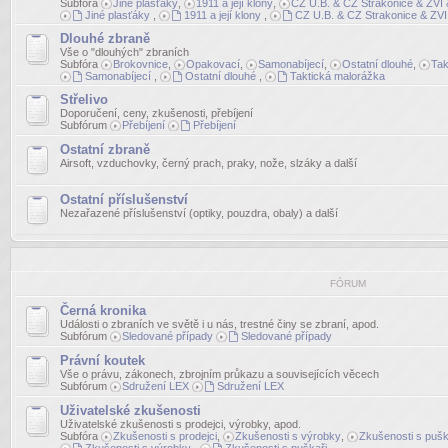
Subfóra
Jiné plasťáky
,
1911 a její klony
,
CZ U.B. & CZ Strakonice & ZVI &
Jiné plasťáky
,
1911 a její klony
,
CZ U.B. & CZ Strakonice & ZVI 
Dlouhé zbraně
Vše o "dlouhých" zbraních
Subfóra
Brokovnice
,
Opakovací
,
Samonabíjecí
,
Ostatní dlouhé
,
Tak
Samonabíjecí
,
Ostatní dlouhé
,
Taktická malorážka
Střelivo
Doporučení, ceny, zkušenosti, přebíjení
Subfórum
Přebíjení
Přebíjení
Ostatní zbraně
Airsoft, vzduchovky, černý prach, praky, nože, slzáky a další
Ostatní příslušenství
Nezařazené příslušenství (optiky, pouzdra, obaly) a další
FÓRUM
Černá kronika
Události o zbraních ve světě i u nás, trestné činy se zbraní, apod.
Subfórum
Sledované případy
Sledované případy
Právní koutek
Vše o právu, zákonech, zbrojním průkazu a souvisejících věcech
Subfórum
Sdružení LEX
Sdružení LEX
Uživatelské zkušenosti
Uživatelské zkušenosti s prodejci, výrobky, apod.
Subfóra
Zkušenosti s prodejci
,
Zkušenosti s výrobky
,
Zkušenosti s pušk