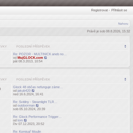
Registrovat
•
Přihlásit se
Nahoru
Právě je sob 08.8.2026, 15:32
ĚVKY
POSLEDNÍ PŘÍSPĚVEK
Re: POZOR - MULTINICK aneb no…
od
MujGLOCK.com
Zobrazit
pát 08.3.2013, 10:54
poslední
příspěvek
ĚVKY
POSLEDNÍ PŘÍSPĚVEK
Glock 48 občas nefunguje záme…
9
od
jakub420
Zobrazit
ned 16.6.2024, 16:41
poslední
příspěvek
Re: Svitilny - Steamlight TLR…
od
outdoorman
Zobrazit
sob 05.10.2024, 20:39
poslední
příspěvek
Re: Glock Performance Trigger…
od
tom
Zobrazit
čtv 07.12.2023, 20:52
poslední
příspěvek
Re: Komisař Moulin