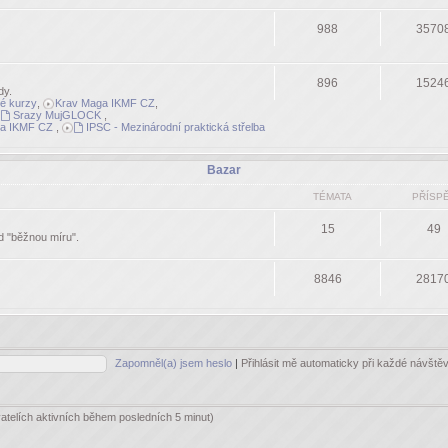
988
3570
896
1524
dy.
né kurzy
,
Krav Maga IKMF CZ
,
Srazy MujGLOCK
,
a IKMF CZ
,
IPSC - Mezinárodní praktická střelba
Bazar
TÉMATA
PŘÍSP
15
49
ad "běžnou míru".
8846
2817
Zapomněl(a) jsem heslo
|
Přihlásit mě automaticky při každé návšt
vatelích aktivních během posledních 5 minut)