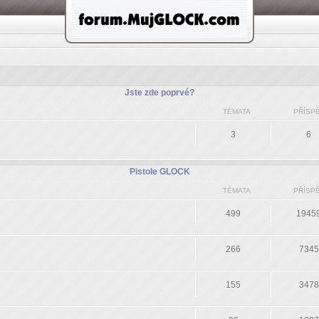
Jste zde poprvé?
TÉMATA
PŘÍSP
3
6
Pistole GLOCK
TÉMATA
PŘÍSP
499
1945
266
7345
155
3478