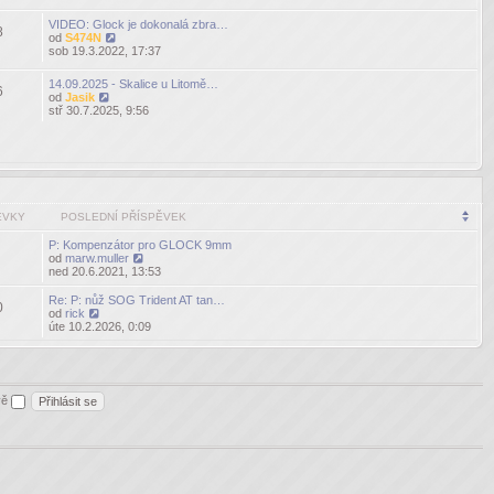
příspěvek
VIDEO: Glock je dokonalá zbra…
8
od
S474N
Zobrazit
sob 19.3.2022, 17:37
poslední
příspěvek
14.09.2025 - Skalice u Litomě…
6
od
Jasik
Zobrazit
stř 30.7.2025, 9:56
poslední
příspěvek
ĚVKY
POSLEDNÍ PŘÍSPĚVEK
P: Kompenzátor pro GLOCK 9mm
od
marw.muller
Zobrazit
ned 20.6.2021, 13:53
poslední
příspěvek
Re: P: nůž SOG Trident AT tan…
0
od
rick
Zobrazit
úte 10.2.2026, 0:09
poslední
příspěvek
ěvě