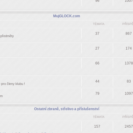
96
1007
MujGLOCK.com
TÉMATA
PŘÍSP
37
867
í předměty
27
174
66
1378
44
83
pro členy klubu !
79
1097
om
Ostatní zbraně, střelivo a příslušenství
TÉMATA
PŘÍSP
157
2457