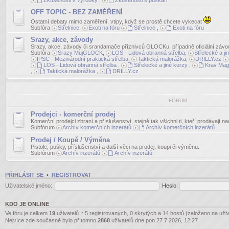
Zkušenosti s výrobky
,
Zkušenosti s puškaři
OFF TOPIC - BEZ ZAMĚŘENÍ
Ostatní debaty mimo zaměření, vtipy, když se prostě chcete vykecat
Subfóra
Střelnice
,
Exoti na fóru
Střelnice
,
Exoti na fóru
Srazy, akce, závody
Srazy, akce, závody či srandamače příznivců GLOCKu, případně oficiální závo
Subfóra
Srazy MujGLOCK
,
LOS - Lidová obranná střelba
,
Střelecké a ji
IPSC - Mezinárodní praktická střelba
,
Taktická malorážka
,
DRILLY.cz
LOS - Lidová obranná střelba
,
Střelecké a jiné kurzy
,
Krav Mag
,
Taktická malorážka
,
DRILLY.cz
FÓRUM
Prodejci - komerční prodej
Komerční prodejci zbraní a příslušenství, stejně tak všichni ti, kteří prodávají n
Subfórum
Archív komerčních inzerátů
Archív komerčních inzerátů
Prodej / Koupě / Výměna
Pistole, pušky, příslušenství a další věci na prodej, koupi či výměnu.
Subfórum
Archív inzerátů
Archív inzerátů
PŘIHLÁSIT SE
•
REGISTROVAT
Uživatelské jméno:
Heslo:
KDO JE ONLINE
Ve fóru je celkem
19
uživatelů :: 5 registrovaných, 0 skrytých a 14 hostů (založeno na uži
Nejvíce zde současně bylo přítomno
2868
uživatelů dne pon 27.7.2026, 12:27