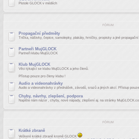
Pistole GLOCK v médiích
FÓRUM
Propagační předměty
Trička, nášivky, čepice, samolepky, plakáty, hrníčky, propisky a jiné propagačn
Partneři MujGLOCK
Partneři klubu MujGLOCK
Klub MujGLOCK
Věci týkající se klubu MujGLOCK a jeho členů.
Přístup pouze pro členy klubu !
Audio a videonahrávky
Audio a videonahrávky z přednášek, závodů, srazů a jiných akcí. Přístup pouze 
Chyby, návrhy, zlepšení, podpora
Napište nám názor , chyby, nové nápady, zlepšení aj. na stránky MujGLOCK.c
FÓRUM
Krátké zbraně
Veškeré krátké zbraně kromě GLOCK