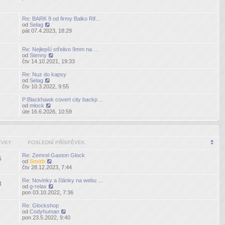
poslední
příspěvek
Re: BARK 9 od firmy Balko Rif…
od
Selag
Zobrazit
pát 07.4.2023, 18:29
poslední
příspěvek
Re: Nejlepší střelivo 9mm na …
od
Stenny
Zobrazit
čtv 14.10.2021, 19:33
poslední
příspěvek
Re: Nuz do kapsy
od
Selag
Zobrazit
čtv 10.3.2022, 9:55
poslední
příspěvek
P:Blackhawk covert city backp…
od
mlock
Zobrazit
úte 16.6.2026, 10:59
poslední
příspěvek
ĚVKY
POSLEDNÍ PŘÍSPĚVEK
Re: Zemrel Gaston Glock
5
od
Smith
Zobrazit
čtv 28.12.2023, 7:44
poslední
příspěvek
Re: Novinky a články na webu …
3
od
g-relax
Zobrazit
pon 03.10.2022, 7:36
poslední
příspěvek
Re: Glockshop
od
Codyhuman
Zobrazit
pon 23.5.2022, 9:40
poslední