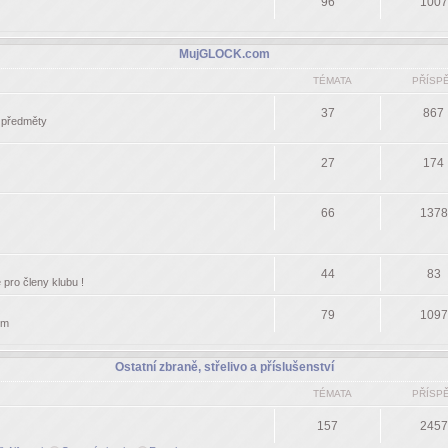
96
1007
MujGLOCK.com
TÉMATA
PŘÍSP
37
867
í předměty
27
174
66
1378
44
83
pro členy klubu !
79
1097
om
Ostatní zbraně, střelivo a příslušenství
TÉMATA
PŘÍSP
157
2457