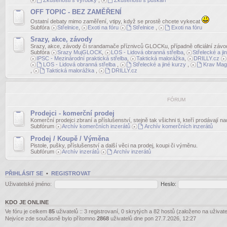
Zkušenosti s výrobky
,
Zkušenosti s puškaři
OFF TOPIC - BEZ ZAMĚŘENÍ
Ostatní debaty mimo zaměření, vtipy, když se prostě chcete vykecat
Subfóra
Střelnice
,
Exoti na fóru
Střelnice
,
Exoti na fóru
Srazy, akce, závody
Srazy, akce, závody či srandamače příznivců GLOCKu, případně oficiální závo
Subfóra
Srazy MujGLOCK
,
LOS - Lidová obranná střelba
,
Střelecké a ji
IPSC - Mezinárodní praktická střelba
,
Taktická malorážka
,
DRILLY.cz
LOS - Lidová obranná střelba
,
Střelecké a jiné kurzy
,
Krav Mag
,
Taktická malorážka
,
DRILLY.cz
FÓRUM
Prodejci - komerční prodej
Komerční prodejci zbraní a příslušenství, stejně tak všichni ti, kteří prodávají n
Subfórum
Archív komerčních inzerátů
Archív komerčních inzerátů
Prodej / Koupě / Výměna
Pistole, pušky, příslušenství a další věci na prodej, koupi či výměnu.
Subfórum
Archív inzerátů
Archív inzerátů
PŘIHLÁSIT SE
•
REGISTROVAT
Uživatelské jméno:
Heslo:
KDO JE ONLINE
Ve fóru je celkem
85
uživatelů :: 3 registrovaní, 0 skrytých a 82 hostů (založeno na uživat
Nejvíce zde současně bylo přítomno
2868
uživatelů dne pon 27.7.2026, 12:27