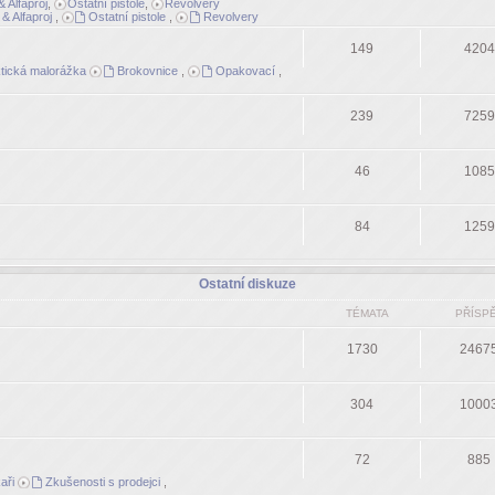
 Alfaproj
,
Ostatní pistole
,
Revolvery
& Alfaproj
,
Ostatní pistole
,
Revolvery
149
4204
tická malorážka
Brokovnice
,
Opakovací
,
239
7259
46
1085
84
1259
Ostatní diskuze
TÉMATA
PŘÍSP
1730
2467
304
1000
72
885
aři
Zkušenosti s prodejci
,