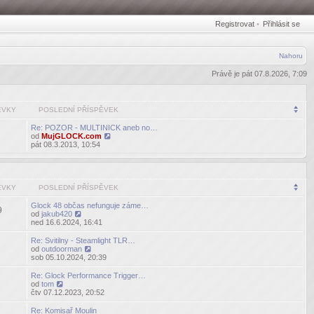
Registrovat
•
Přihlásit se
Nahoru
Právě je pát 07.8.2026, 7:09
ĚVKY
POSLEDNÍ PŘÍSPĚVEK
Re: POZOR - MULTINICK aneb no…
od
MujGLOCK.com
Zobrazit
pát 08.3.2013, 10:54
poslední
příspěvek
ĚVKY
POSLEDNÍ PŘÍSPĚVEK
Glock 48 občas nefunguje záme…
9
od
jakub420
Zobrazit
ned 16.6.2024, 16:41
poslední
příspěvek
Re: Svitilny - Steamlight TLR…
od
outdoorman
Zobrazit
sob 05.10.2024, 20:39
poslední
příspěvek
Re: Glock Performance Trigger…
od
tom
Zobrazit
čtv 07.12.2023, 20:52
poslední
příspěvek
Re: Komisař Moulin