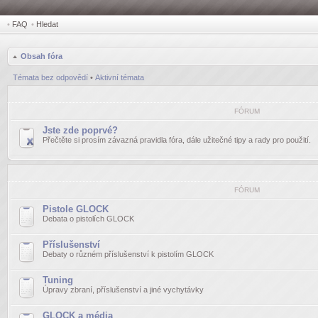
•
FAQ
•
Hledat
Obsah fóra
Témata bez odpovědí
•
Aktivní témata
FÓRUM
Jste zde poprvé?
Přečtěte si prosím závazná pravidla fóra, dále užitečné tipy a rady pro použití.
FÓRUM
Pistole GLOCK
Debata o pistolích GLOCK
Příslušenství
Debaty o různém příslušenství k pistolím GLOCK
Tuning
Úpravy zbraní, příslušenství a jiné vychytávky
GLOCK a média