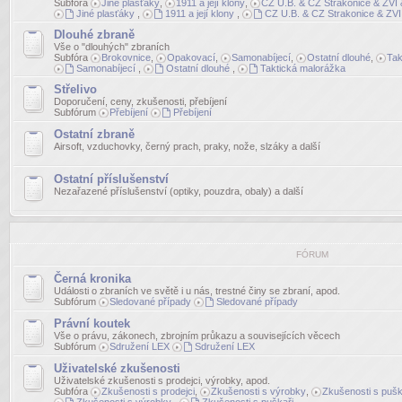
Subfóra
Jiné plasťáky
,
1911 a její klony
,
CZ U.B. & CZ Strakonice & ZVI &
Jiné plasťáky
,
1911 a její klony
,
CZ U.B. & CZ Strakonice & ZVI 
Dlouhé zbraně
Vše o "dlouhých" zbraních
Subfóra
Brokovnice
,
Opakovací
,
Samonabíjecí
,
Ostatní dlouhé
,
Tak
Samonabíjecí
,
Ostatní dlouhé
,
Taktická malorážka
Střelivo
Doporučení, ceny, zkušenosti, přebíjení
Subfórum
Přebíjení
Přebíjení
Ostatní zbraně
Airsoft, vzduchovky, černý prach, praky, nože, slzáky a další
Ostatní příslušenství
Nezařazené příslušenství (optiky, pouzdra, obaly) a další
FÓRUM
Černá kronika
Události o zbraních ve světě i u nás, trestné činy se zbraní, apod.
Subfórum
Sledované případy
Sledované případy
Právní koutek
Vše o právu, zákonech, zbrojním průkazu a souvisejících věcech
Subfórum
Sdružení LEX
Sdružení LEX
Uživatelské zkušenosti
Uživatelské zkušenosti s prodejci, výrobky, apod.
Subfóra
Zkušenosti s prodejci
,
Zkušenosti s výrobky
,
Zkušenosti s pušk