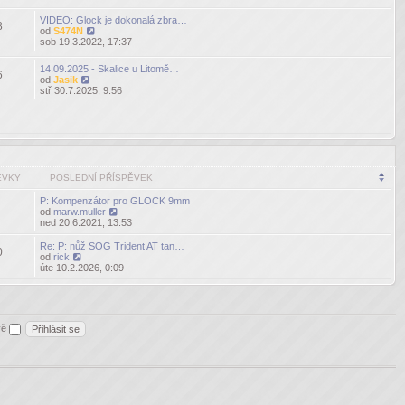
příspěvek
VIDEO: Glock je dokonalá zbra…
8
od
S474N
Zobrazit
sob 19.3.2022, 17:37
poslední
příspěvek
14.09.2025 - Skalice u Litomě…
6
od
Jasik
Zobrazit
stř 30.7.2025, 9:56
poslední
příspěvek
ĚVKY
POSLEDNÍ PŘÍSPĚVEK
P: Kompenzátor pro GLOCK 9mm
od
marw.muller
Zobrazit
ned 20.6.2021, 13:53
poslední
příspěvek
Re: P: nůž SOG Trident AT tan…
0
od
rick
Zobrazit
úte 10.2.2026, 0:09
poslední
příspěvek
ěvě