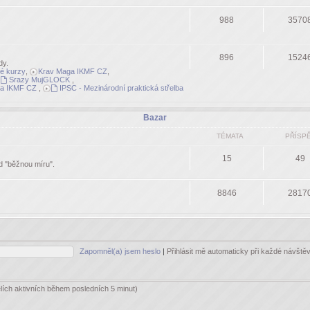
988
3570
896
1524
dy.
né kurzy
,
Krav Maga IKMF CZ
,
Srazy MujGLOCK
,
a IKMF CZ
,
IPSC - Mezinárodní praktická střelba
Bazar
TÉMATA
PŘÍSP
15
49
ad "běžnou míru".
8846
2817
Zapomněl(a) jsem heslo
|
Přihlásit mě automaticky při každé návšt
elích aktivních během posledních 5 minut)