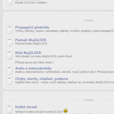
Pistole GLOCK v médiích
FÓRUM
Propagační předměty
Trička, nášivky, čepice, samolepky, plakáty, hrníčky, propisky a jiné propagačn
Partneři MujGLOCK
Partneři klubu MujGLOCK
Klub MujGLOCK
Věci týkající se klubu MujGLOCK a jeho členů.
Přístup pouze pro členy klubu !
Audio a videonahrávky
Audio a videonahrávky z přednášek, závodů, srazů a jiných akcí. Přístup pouze 
Chyby, návrhy, zlepšení, podpora
Napište nám názor , chyby, nové nápady, zlepšení aj. na stránky MujGLOCK.c
FÓRUM
Krátké zbraně
Veškeré krátké zbraně kromě GLOCK