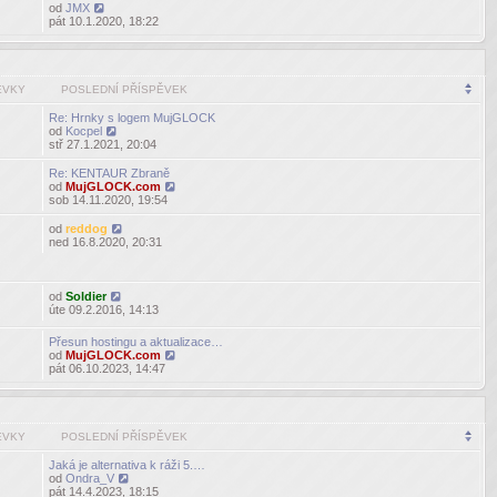
od
JMX
Zobrazit
pát 10.1.2020, 18:22
poslední
příspěvek
ĚVKY
POSLEDNÍ PŘÍSPĚVEK
Re: Hrnky s logem MujGLOCK
od
Kocpel
Zobrazit
stř 27.1.2021, 20:04
poslední
příspěvek
Re: KENTAUR Zbraně
od
MujGLOCK.com
Zobrazit
sob 14.11.2020, 19:54
poslední
příspěvek
od
reddog
Zobrazit
ned 16.8.2020, 20:31
poslední
příspěvek
od
Soldier
Zobrazit
úte 09.2.2016, 14:13
poslední
příspěvek
Přesun hostingu a aktualizace…
od
MujGLOCK.com
Zobrazit
pát 06.10.2023, 14:47
poslední
příspěvek
ĚVKY
POSLEDNÍ PŘÍSPĚVEK
Jaká je alternativa k ráži 5.…
od
Ondra_V
Zobrazit
pát 14.4.2023, 18:15