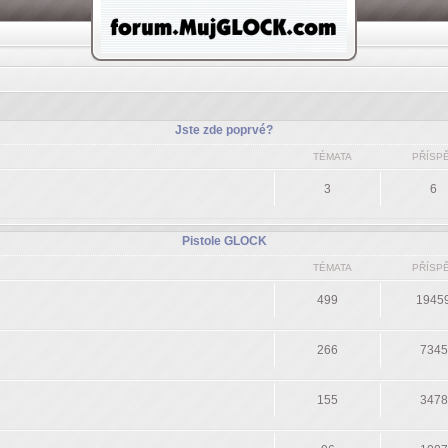
Jste zde poprvé?
TÉMATA
PŘÍSP
3
6
Pistole GLOCK
TÉMATA
PŘÍSP
499
1945
266
7345
155
3478