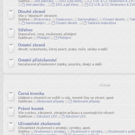
Subfóra
Jiné plasťáky
,
1911 a její klony
,
CZ U.B. & CZ Strakonice & ZVI &
Jiné plasťáky
,
1911 a její klony
,
CZ U.B. & CZ Strakonice & ZVI 
Dlouhé zbraně
Vše o "dlouhých" zbraních
Subfóra
Brokovnice
,
Opakovací
,
Samonabíjecí
,
Ostatní dlouhé
,
Tak
Samonabíjecí
,
Ostatní dlouhé
,
Taktická malorážka
Střelivo
Doporučení, ceny, zkušenosti, přebíjení
Subfórum
Přebíjení
Přebíjení
Ostatní zbraně
Airsoft, vzduchovky, černý prach, praky, nože, slzáky a další
Ostatní příslušenství
Nezařazené příslušenství (optiky, pouzdra, obaly) a další
FÓRUM
Černá kronika
Události o zbraních ve světě i u nás, trestné činy se zbraní, apod.
Subfórum
Sledované případy
Sledované případy
Právní koutek
Vše o právu, zákonech, zbrojním průkazu a souvisejících věcech
Subfórum
Sdružení LEX
Sdružení LEX
Uživatelské zkušenosti
Uživatelské zkušenosti s prodejci, výrobky, apod.
Subfóra
Zkušenosti s prodejci
,
Zkušenosti s výrobky
,
Zkušenosti s pušk