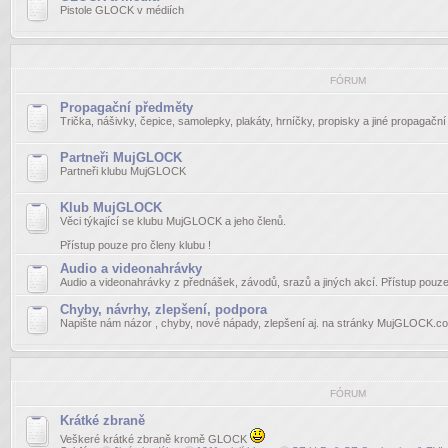
Pistole GLOCK v médiích
FÓRUM
Propagační předměty
Trička, nášivky, čepice, samolepky, plakáty, hrníčky, propisky a jiné propagačn
Partneři MujGLOCK
Partneři klubu MujGLOCK
Klub MujGLOCK
Věci týkající se klubu MujGLOCK a jeho členů.
Přístup pouze pro členy klubu !
Audio a videonahrávky
Audio a videonahrávky z přednášek, závodů, srazů a jiných akcí. Přístup pouze 
Chyby, návrhy, zlepšení, podpora
Napište nám názor , chyby, nové nápady, zlepšení aj. na stránky MujGLOCK.c
FÓRUM
Krátké zbraně
Veškeré krátké zbraně kromě GLOCK