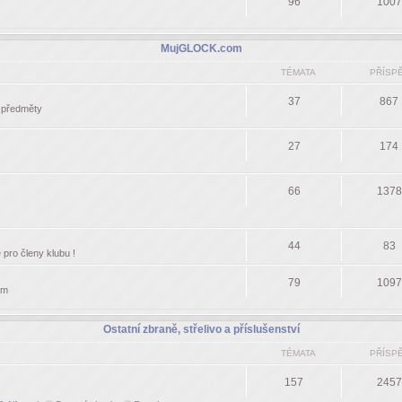
96
1007
MujGLOCK.com
TÉMATA
PŘÍSP
37
867
í předměty
27
174
66
1378
44
83
pro členy klubu !
79
1097
om
Ostatní zbraně, střelivo a příslušenství
TÉMATA
PŘÍSP
157
2457