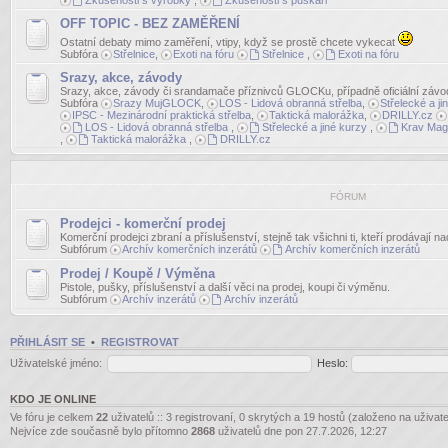
Zkušenosti s výrobky
,
Zkušenosti s puškaři
OFF TOPIC - BEZ ZAMĚŘENÍ
Ostatní debaty mimo zaměření, vtipy, když se prostě chcete vykecat
Subfóra
Střelnice
,
Exoti na fóru
Střelnice
,
Exoti na fóru
Srazy, akce, závody
Srazy, akce, závody či srandamače příznivců GLOCKu, případně oficiální závo
Subfóra
Srazy MujGLOCK
,
LOS - Lidová obranná střelba
,
Střelecké a ji
IPSC - Mezinárodní praktická střelba
,
Taktická malorážka
,
DRILLY.cz
LOS - Lidová obranná střelba
,
Střelecké a jiné kurzy
,
Krav Mag
,
Taktická malorážka
,
DRILLY.cz
FÓRUM
Prodejci - komerční prodej
Komerční prodejci zbraní a příslušenství, stejně tak všichni ti, kteří prodávají n
Subfórum
Archív komerčních inzerátů
Archív komerčních inzerátů
Prodej / Koupě / Výměna
Pistole, pušky, příslušenství a další věci na prodej, koupi či výměnu.
Subfórum
Archív inzerátů
Archív inzerátů
PŘIHLÁSIT SE
•
REGISTROVAT
Uživatelské jméno:
Heslo:
KDO JE ONLINE
Ve fóru je celkem
22
uživatelů :: 3 registrovaní, 0 skrytých a 19 hostů (založeno na uživat
Nejvíce zde současně bylo přítomno
2868
uživatelů dne pon 27.7.2026, 12:27