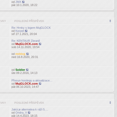
od
JMX
Zobrazit
pát 10.1.2020, 18:22
poslední
příspěvek
ĚVKY
POSLEDNÍ PŘÍSPĚVEK
Re: Hrnky s logem MujGLOCK
od
Kocpel
Zobrazit
stř 27.1.2021, 20:04
poslední
příspěvek
Re: KENTAUR Zbraně
od
MujGLOCK.com
Zobrazit
sob 14.11.2020, 19:54
poslední
příspěvek
od
reddog
Zobrazit
ned 16.8.2020, 20:31
poslední
příspěvek
od
Soldier
Zobrazit
úte 09.2.2016, 14:13
poslední
příspěvek
Přesun hostingu a aktualizace…
od
MujGLOCK.com
Zobrazit
pát 06.10.2023, 14:47
poslední
příspěvek
ĚVKY
POSLEDNÍ PŘÍSPĚVEK
Jaká je alternativa k ráži 5.…
od
Ondra_V
Zobrazit
pát 14.4.2023, 18:15