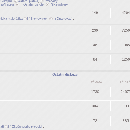
 Alfaproj
,
Ostatní pistole
,
Revolvery
& Alfaproj
,
Ostatní pistole
,
Revolvery
149
4204
tická malorážka
Brokovnice
,
Opakovací
,
239
7259
46
1085
84
1259
Ostatní diskuze
TÉMATA
PŘÍSP
1730
2467
304
1000
72
885
aři
Zkušenosti s prodejci
,