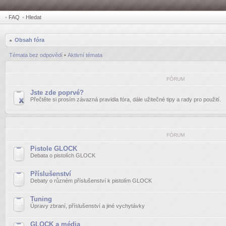
•
FAQ
•
Hledat
Obsah fóra
Témata bez odpovědí
•
Aktivní témata
FÓRUM
Jste zde poprvé?
Přečtěte si prosím závazná pravidla fóra, dále užitečné tipy a rady pro použití.
FÓRUM
Pistole GLOCK
Debata o pistolích GLOCK
Příslušenství
Debaty o různém příslušenství k pistolím GLOCK
Tuning
Úpravy zbraní, příslušenství a jiné vychytávky
GLOCK a média