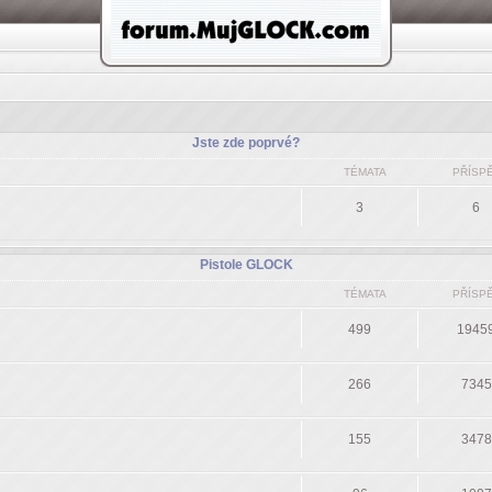
Jste zde poprvé?
TÉMATA
PŘÍSP
3
6
Pistole GLOCK
TÉMATA
PŘÍSP
499
1945
266
7345
155
3478