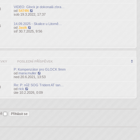
příspěvek
VIDEO: Glock je dokonalá zbra…
8
od
S474N
Zobrazit
sob 19.3.2022, 17:37
poslední
příspěvek
14.09.2025 - Skalice u Litomě…
6
od
Jasik
Zobrazit
stř 30.7.2025, 9:56
poslední
příspěvek
ĚVKY
POSLEDNÍ PŘÍSPĚVEK
P: Kompenzátor pro GLOCK 9mm
od
marw.muller
Zobrazit
ned 20.6.2021, 13:53
poslední
příspěvek
Re: P: nůž SOG Trident AT tan…
0
od
rick
Zobrazit
úte 10.2.2026, 0:09
poslední
příspěvek
ěvě