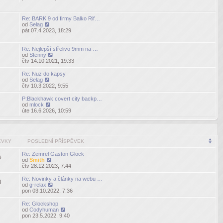
poslední
příspěvek
Re: BARK 9 od firmy Balko Rif…
od
Selag
Zobrazit
pát 07.4.2023, 18:29
poslední
příspěvek
Re: Nejlepší střelivo 9mm na …
od
Stenny
Zobrazit
čtv 14.10.2021, 19:33
poslední
příspěvek
Re: Nuz do kapsy
od
Selag
Zobrazit
čtv 10.3.2022, 9:55
poslední
příspěvek
P:Blackhawk covert city backp…
od
mlock
Zobrazit
úte 16.6.2026, 10:59
poslední
příspěvek
ĚVKY
POSLEDNÍ PŘÍSPĚVEK
Re: Zemrel Gaston Glock
5
od
Smith
Zobrazit
čtv 28.12.2023, 7:44
poslední
příspěvek
Re: Novinky a články na webu …
3
od
g-relax
Zobrazit
pon 03.10.2022, 7:36
poslední
příspěvek
Re: Glockshop
od
Codyhuman
Zobrazit
pon 23.5.2022, 9:40
poslední