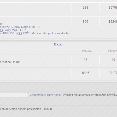
988
3570
896
1524
dy.
né kurzy
,
Krav Maga IKMF CZ
,
Srazy MujGLOCK
,
a IKMF CZ
,
IPSC - Mezinárodní praktická střelba
Bazar
TÉMATA
PŘÍSP
15
49
ad "běžnou míru".
8846
2817
Zapomněl(a) jsem heslo
|
Přihlásit mě automaticky při každé návšt
elích aktivních během posledních 5 minut)