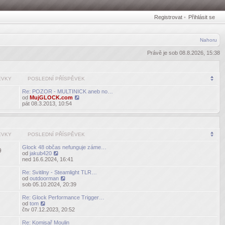
Registrovat
•
Přihlásit se
Nahoru
Právě je sob 08.8.2026, 15:38
ĚVKY
POSLEDNÍ PŘÍSPĚVEK
Re: POZOR - MULTINICK aneb no…
od
MujGLOCK.com
Zobrazit
pát 08.3.2013, 10:54
poslední
příspěvek
ĚVKY
POSLEDNÍ PŘÍSPĚVEK
Glock 48 občas nefunguje záme…
9
od
jakub420
Zobrazit
ned 16.6.2024, 16:41
poslední
příspěvek
Re: Svitilny - Steamlight TLR…
od
outdoorman
Zobrazit
sob 05.10.2024, 20:39
poslední
příspěvek
Re: Glock Performance Trigger…
od
tom
Zobrazit
čtv 07.12.2023, 20:52
poslední
příspěvek
Re: Komisař Moulin