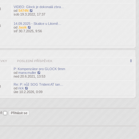
příspěvek
VIDEO: Glock je dokonalá zbra…
8
od
S474N
Zobrazit
sob 19.3.2022, 17:37
poslední
příspěvek
14.09.2025 - Skalice u Litomě…
6
od
Jasik
Zobrazit
stř 30.7.2025, 9:56
poslední
příspěvek
ĚVKY
POSLEDNÍ PŘÍSPĚVEK
P: Kompenzátor pro GLOCK 9mm
od
marw.muller
Zobrazit
ned 20.6.2021, 13:53
poslední
příspěvek
Re: P: nůž SOG Trident AT tan…
0
od
rick
Zobrazit
úte 10.2.2026, 0:09
poslední
příspěvek
ěvě