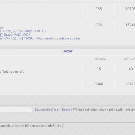
988
3570
896
1524
dy.
né kurzy
,
Krav Maga IKMF CZ
,
Srazy MujGLOCK
,
a IKMF CZ
,
IPSC - Mezinárodní praktická střelba
Bazar
TÉMATA
PŘÍSP
15
49
ad "běžnou míru".
8846
2817
Zapomněl(a) jsem heslo
|
Přihlásit mě automaticky při každé návšt
vatelích aktivních během posledních 5 minut)