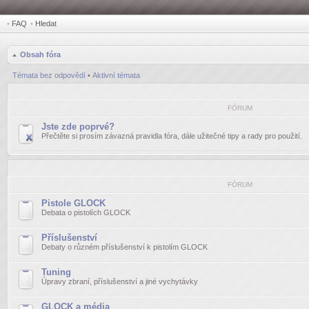
•
FAQ
•
Hledat
Obsah fóra
Témata bez odpovědí
•
Aktivní témata
FÓRUM
Jste zde poprvé?
Přečtěte si prosím závazná pravidla fóra, dále užitečné tipy a rady pro použití.
FÓRUM
Pistole GLOCK
Debata o pistolích GLOCK
Příslušenství
Debaty o různém příslušenství k pistolím GLOCK
Tuning
Úpravy zbraní, příslušenství a jiné vychytávky
GLOCK a média