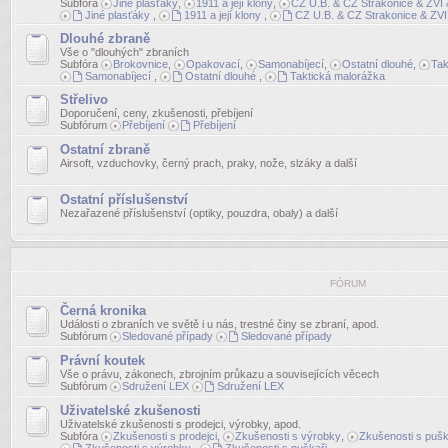
Subfóra
Jiné plasťáky
,
1911 a její klony
,
CZ U.B. & CZ Strakonice & ZVI &
Jiné plasťáky
,
1911 a její klony
,
CZ U.B. & CZ Strakonice & ZVI 
Dlouhé zbraně
Vše o "dlouhých" zbraních
Subfóra
Brokovnice
,
Opakovací
,
Samonabíjecí
,
Ostatní dlouhé
,
Tak
Samonabíjecí
,
Ostatní dlouhé
,
Taktická malorážka
Střelivo
Doporučení, ceny, zkušenosti, přebíjení
Subfórum
Přebíjení
Přebíjení
Ostatní zbraně
Airsoft, vzduchovky, černý prach, praky, nože, slzáky a další
Ostatní příslušenství
Nezařazené příslušenství (optiky, pouzdra, obaly) a další
FÓRUM
Černá kronika
Události o zbraních ve světě i u nás, trestné činy se zbraní, apod.
Subfórum
Sledované případy
Sledované případy
Právní koutek
Vše o právu, zákonech, zbrojním průkazu a souvisejících věcech
Subfórum
Sdružení LEX
Sdružení LEX
Uživatelské zkušenosti
Uživatelské zkušenosti s prodejci, výrobky, apod.
Subfóra
Zkušenosti s prodejci
,
Zkušenosti s výrobky
,
Zkušenosti s pušk