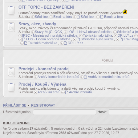
Zkušenosti s výrobky
,
Zkušenosti s puškaři
OFF TOPIC - BEZ ZAMĚŘENÍ
Ostatní debaty mimo zaměření, vtipy, když se prostě chcete vykecat
Subfóra
Střelnice
,
Exoti na fóru
Střelnice
,
Exoti na fóru
Srazy, akce, závody
Srazy, akce, závody či srandamače příznivců GLOCKu, případně oficiální závo
Subfóra
Srazy MujGLOCK
,
LOS - Lidová obranná střelba
,
Střelecké a ji
IPSC - Mezinárodní praktická střelba
,
Taktická malorážka
,
DRILLY.cz
LOS - Lidová obranná střelba
,
Střelecké a jiné kurzy
,
Krav Mag
,
Taktická malorážka
,
DRILLY.cz
FÓRUM
Prodejci - komerční prodej
Komerční prodejci zbraní a příslušenství, stejně tak všichni ti, kteří prodávají n
Subfórum
Archív komerčních inzerátů
Archív komerčních inzerátů
Prodej / Koupě / Výměna
Pistole, pušky, příslušenství a další věci na prodej, koupi či výměnu.
Subfórum
Archív inzerátů
Archív inzerátů
PŘIHLÁSIT SE
•
REGISTROVAT
Uživatelské jméno:
Heslo:
KDO JE ONLINE
Ve fóru je celkem
27
uživatelů :: 5 registrovaných, 0 skrytých a 22 hostů (založeno na uži
Nejvíce zde současně bylo přítomno
2868
uživatelů dne pon 27.7.2026, 12:27