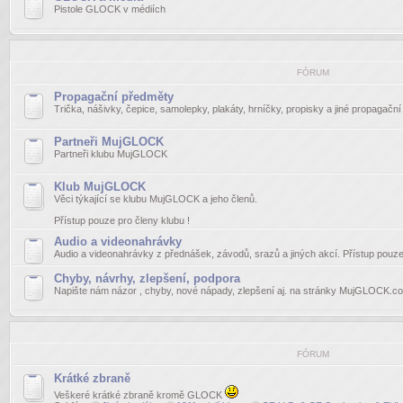
Pistole GLOCK v médiích
FÓRUM
Propagační předměty
Trička, nášivky, čepice, samolepky, plakáty, hrníčky, propisky a jiné propagačn
Partneři MujGLOCK
Partneři klubu MujGLOCK
Klub MujGLOCK
Věci týkající se klubu MujGLOCK a jeho členů.
Přístup pouze pro členy klubu !
Audio a videonahrávky
Audio a videonahrávky z přednášek, závodů, srazů a jiných akcí. Přístup pouze 
Chyby, návrhy, zlepšení, podpora
Napište nám názor , chyby, nové nápady, zlepšení aj. na stránky MujGLOCK.c
FÓRUM
Krátké zbraně
Veškeré krátké zbraně kromě GLOCK