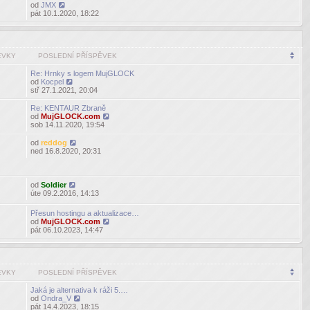
od
JMX
Zobrazit
pát 10.1.2020, 18:22
poslední
příspěvek
ĚVKY
POSLEDNÍ PŘÍSPĚVEK
Re: Hrnky s logem MujGLOCK
od
Kocpel
Zobrazit
stř 27.1.2021, 20:04
poslední
příspěvek
Re: KENTAUR Zbraně
od
MujGLOCK.com
Zobrazit
sob 14.11.2020, 19:54
poslední
příspěvek
od
reddog
Zobrazit
ned 16.8.2020, 20:31
poslední
příspěvek
od
Soldier
Zobrazit
úte 09.2.2016, 14:13
poslední
příspěvek
Přesun hostingu a aktualizace…
od
MujGLOCK.com
Zobrazit
pát 06.10.2023, 14:47
poslední
příspěvek
ĚVKY
POSLEDNÍ PŘÍSPĚVEK
Jaká je alternativa k ráži 5.…
od
Ondra_V
Zobrazit
pát 14.4.2023, 18:15