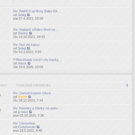
poslední
příspěvek
Re: BARK 9 od firmy Balko Rif…
od
Selag
Zobrazit
pát 07.4.2023, 18:29
poslední
příspěvek
Re: Nejlepší střelivo 9mm na …
od
Stenny
Zobrazit
čtv 14.10.2021, 19:33
poslední
příspěvek
Re: Nuz do kapsy
od
Selag
Zobrazit
čtv 10.3.2022, 9:55
poslední
příspěvek
P:Blackhawk covert city backp…
od
mlock
Zobrazit
úte 16.6.2026, 10:59
poslední
příspěvek
ĚVKY
POSLEDNÍ PŘÍSPĚVEK
Re: Zemrel Gaston Glock
5
od
Smith
Zobrazit
čtv 28.12.2023, 7:44
poslední
příspěvek
Re: Novinky a články na webu …
3
od
g-relax
Zobrazit
pon 03.10.2022, 7:36
poslední
příspěvek
Re: Glockshop
od
Codyhuman
Zobrazit
pon 23.5.2022, 9:40
poslední