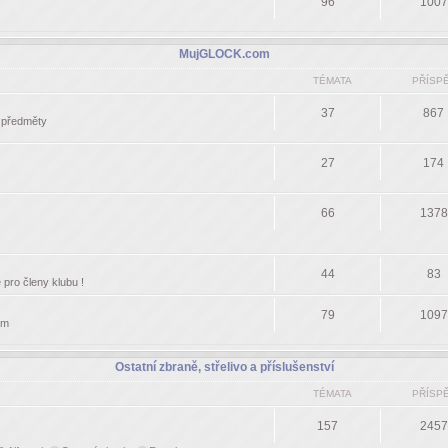
96
1007
MujGLOCK.com
TÉMATA
PŘÍSP
37
867
í předměty
27
174
66
1378
44
83
pro členy klubu !
79
1097
om
Ostatní zbraně, střelivo a příslušenství
TÉMATA
PŘÍSP
157
2457