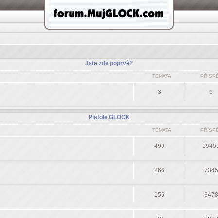
Jste zde poprvé?
TÉMATA
PŘÍSP
3
6
Pistole GLOCK
TÉMATA
PŘÍSP
499
1945
266
7345
155
3478