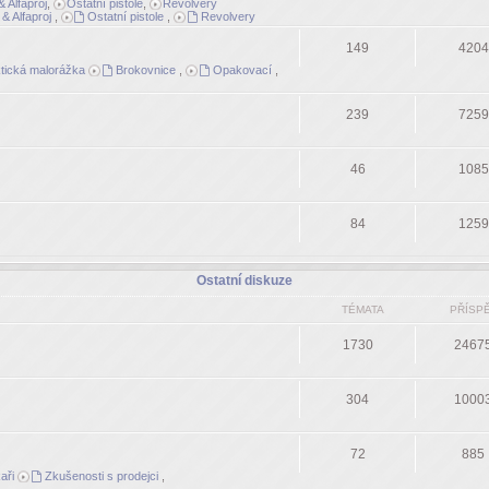
 Alfaproj
,
Ostatní pistole
,
Revolvery
& Alfaproj
,
Ostatní pistole
,
Revolvery
149
4204
tická malorážka
Brokovnice
,
Opakovací
,
239
7259
46
1085
84
1259
Ostatní diskuze
TÉMATA
PŘÍSP
1730
2467
304
1000
72
885
aři
Zkušenosti s prodejci
,