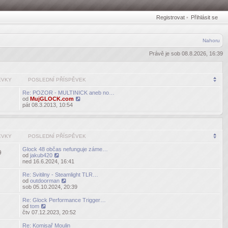
Registrovat
•
Přihlásit se
Nahoru
Právě je sob 08.8.2026, 16:39
ĚVKY
POSLEDNÍ PŘÍSPĚVEK
Re: POZOR - MULTINICK aneb no…
od
MujGLOCK.com
Zobrazit
pát 08.3.2013, 10:54
poslední
příspěvek
ĚVKY
POSLEDNÍ PŘÍSPĚVEK
Glock 48 občas nefunguje záme…
9
od
jakub420
Zobrazit
ned 16.6.2024, 16:41
poslední
příspěvek
Re: Svitilny - Steamlight TLR…
od
outdoorman
Zobrazit
sob 05.10.2024, 20:39
poslední
příspěvek
Re: Glock Performance Trigger…
od
tom
Zobrazit
čtv 07.12.2023, 20:52
poslední
příspěvek
Re: Komisař Moulin