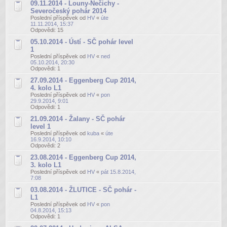
09.11.2014 - Louny-Nečichy -
Severočeský pohár 2014
Poslední příspěvek od
HV
«
úte
11.11.2014, 15:37
Odpovědi:
15
05.10.2014 - Ústí - SČ pohár level
1
Poslední příspěvek od
HV
«
ned
05.10.2014, 20:30
Odpovědi:
1
27.09.2014 - Eggenberg Cup 2014,
4. kolo L1
Poslední příspěvek od
HV
«
pon
29.9.2014, 9:01
Odpovědi:
1
21.09.2014 - Žalany - SČ pohár
level 1
Poslední příspěvek od
kuba
«
úte
16.9.2014, 10:10
Odpovědi:
2
23.08.2014 - Eggenberg Cup 2014,
3. kolo L1
Poslední příspěvek od
HV
«
pát 15.8.2014,
7:08
03.08.2014 - ŽLUTICE - SČ pohár -
L1
Poslední příspěvek od
HV
«
pon
04.8.2014, 15:13
Odpovědi:
1