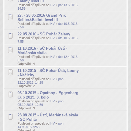
Žalany level III
Poslední příspěvek od
HV
«
pát 13.5.2016,
14:59
27. - 28.05.2016 Grand Prix
Sellier&Bellot, level III
Poslední příspěvek od
HV
«
úte 10.5.2016,
7:59
22.05.2016 - SČ Pohár Žalany
Poslední příspěvek od
HV
«
úte 10.5.2016,
7:55
11.10.2016 - SČ Pohár Ústí -
Mariánská skála
Poslední příspěvek od
HV
«
úte 12.4.2016,
8:50
Odpovědi:
4
11.10.2015 - SČ Pohár Ústí, Louny
- Nečichy
Poslední příspěvek od
HV
«
pon
12.10.2015, 14:28
Odpovědi:
2
03.10.2015 - Opařany - Eggenberg
Cup 2015, 3. kolo
Poslední příspěvek od
HV
«
pon
05.10.2015, 12:59
Odpovědi:
3
23.08.2015 - Ústí, Mariánská skála
- SČ Pohár
Poslední příspěvek od
HV
«
pon
14.9.2015, 9:53
Odpovědi:
4