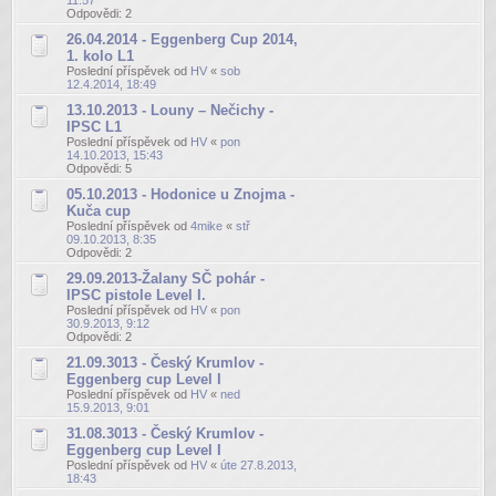
Odpovědi:
2
26.04.2014 - Eggenberg Cup 2014,
1. kolo L1
Poslední příspěvek od
HV
«
sob
12.4.2014, 18:49
13.10.2013 - Louny – Nečichy -
IPSC L1
Poslední příspěvek od
HV
«
pon
14.10.2013, 15:43
Odpovědi:
5
05.10.2013 - Hodonice u Znojma -
Kuča cup
Poslední příspěvek od
4mike
«
stř
09.10.2013, 8:35
Odpovědi:
2
29.09.2013-Žalany SČ pohár -
IPSC pistole Level I.
Poslední příspěvek od
HV
«
pon
30.9.2013, 9:12
Odpovědi:
2
21.09.3013 - Český Krumlov -
Eggenberg cup Level I
Poslední příspěvek od
HV
«
ned
15.9.2013, 9:01
31.08.3013 - Český Krumlov -
Eggenberg cup Level I
Poslední příspěvek od
HV
«
úte 27.8.2013,
18:43