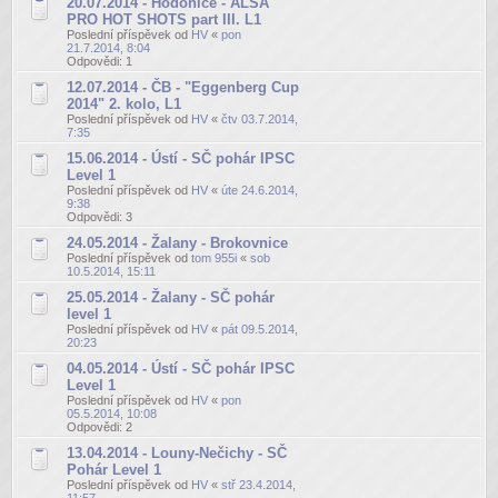
20.07.2014 - Hodonice - ALSA
PRO HOT SHOTS part III. L1
Poslední příspěvek od
HV
«
pon
21.7.2014, 8:04
Odpovědi:
1
12.07.2014 - ČB - "Eggenberg Cup
2014" 2. kolo, L1
Poslední příspěvek od
HV
«
čtv 03.7.2014,
7:35
15.06.2014 - Ústí - SČ pohár IPSC
Level 1
Poslední příspěvek od
HV
«
úte 24.6.2014,
9:38
Odpovědi:
3
24.05.2014 - Žalany - Brokovnice
Poslední příspěvek od
tom 955i
«
sob
10.5.2014, 15:11
25.05.2014 - Žalany - SČ pohár
level 1
Poslední příspěvek od
HV
«
pát 09.5.2014,
20:23
04.05.2014 - Ústí - SČ pohár IPSC
Level 1
Poslední příspěvek od
HV
«
pon
05.5.2014, 10:08
Odpovědi:
2
13.04.2014 - Louny-Nečichy - SČ
Pohár Level 1
Poslední příspěvek od
HV
«
stř 23.4.2014,
11:57