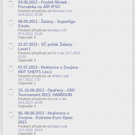
24.08.2013 - Frydek Mistek -
Pozvánka na AIR IPSC
Poslední příspěvek od
Severan
«
čtv
15.8.2013, 23:30
08.09.2013 - Žalany - Superliga
5.kolo
Poslední příspěvek od
kuba
«
stř
07.8.2013, 10:25
Odpovědi:
6
21.07.2013 - SČ pohár Žalany -
Level I
Poslední příspěvek od
HV
«
úte 23.7.2013,
12:31
Odpovědi:
3
07.07.2013 - Hodonice u Znojma -
HOT SHOTS Lev.1
Poslední příspěvek od
4mike
«
pát
19.7.2013, 7:37
Odpovědi:
1
15.-16.06.2013 - Opařany - CNC
Tournament 2013, HANDGUN
Poslední příspěvek od
cmk
«
úte
18.6.2013, 14:05
Odpovědi:
8
06.-08.06.2013 - Hodonice u
Znojma - Extreme Euro Open
2013
Poslední příspěvek od
kuba
«
pát
14.6.2013, 18:13
Odpovědi:
9