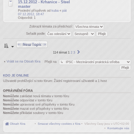
15.12.2012 - Krhanice - Steel
master
Poslední příspěvek od
kuba
«
pát
07.12.2012, 18:47
Odpovědi:
1
Zobrazit témata za předchozí:
Seřadit podle
Odeslat nové téma
Další
114 témat
1
2
3
Vrátit se na Obsah fóra
Přejít na
KDO JE ONLINE
Uživatelé prohlížející si toto fórum: Žádní registrovaní uživatelé a 1 host
OPRÁVNĚNÍ FÓRA
Nemůžete
zakládat nová témata v tomto fóru
Nemůžete
odpovídat v tomto fóru
Nemůžete
upravovat své příspěvky v tomto fóru
Nemůžete
mazat své příspěvky v tomto fóru
Nemůžete
přikládat soubory v tomto fóru
Obsah fóra
•
Smazat všechny cookies z fóra
• Všechny časy jsou v
UTC+02:00
•
Kontaktujte nás