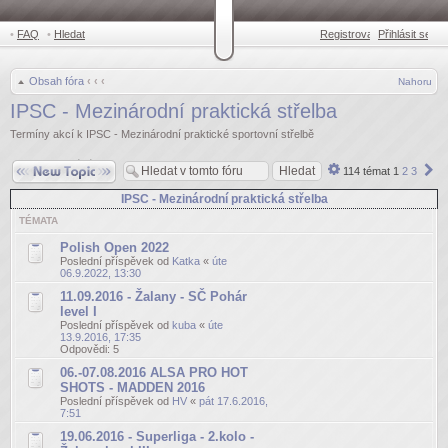
•
FAQ
•
Hledat
Registrovat
Přihlásit se
•
Obsah fóra
‹
‹
‹
Nahoru
IPSC - Mezinárodní praktická střelba
Termíny akcí k IPSC - Mezinárodní praktické sportovní střelbě
Odeslat nové téma
Pokročilé
Da
114 témat
1
2
3
hledání
IPSC - Mezinárodní praktická střelba
TÉMATA
Polish Open 2022
Poslední příspěvek od
Katka
«
úte
06.9.2022, 13:30
11.09.2016 - Žalany - SČ Pohár
level I
Poslední příspěvek od
kuba
«
úte
13.9.2016, 17:35
Odpovědi:
5
06.-07.08.2016 ALSA PRO HOT
SHOTS - MADDEN 2016
Poslední příspěvek od
HV
«
pát 17.6.2016,
7:51
19.06.2016 - Superliga - 2.kolo -