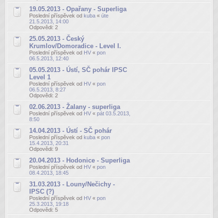
19.05.2013 - Opařany - Superliga
Poslední příspěvek od
kuba
«
úte
21.5.2013, 14:00
Odpovědi:
2
25.05.2013 - Český
Krumlov/Domoradice - Level I.
Poslední příspěvek od
HV
«
pon
06.5.2013, 12:40
05.05.2013 - Ústí, SČ pohár IPSC
Level 1
Poslední příspěvek od
HV
«
pon
06.5.2013, 8:27
Odpovědi:
2
02.06.2013 - Žalany - superliga
Poslední příspěvek od
HV
«
pát 03.5.2013,
8:50
14.04.2013 - Ústí - SČ pohár
Poslední příspěvek od
kuba
«
pon
15.4.2013, 20:31
Odpovědi:
9
20.04.2013 - Hodonice - Superliga
Poslední příspěvek od
HV
«
pon
08.4.2013, 18:45
31.03.2013 - Louny/Nečichy -
IPSC (?)
Poslední příspěvek od
HV
«
pon
25.3.2013, 19:18
Odpovědi:
5