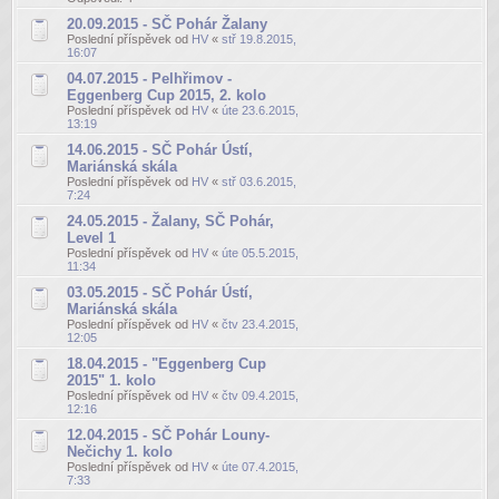
20.09.2015 - SČ Pohár Žalany
Poslední příspěvek od
HV
«
stř 19.8.2015,
16:07
04.07.2015 - Pelhřimov -
Eggenberg Cup 2015, 2. kolo
Poslední příspěvek od
HV
«
úte 23.6.2015,
13:19
14.06.2015 - SČ Pohár Ústí,
Mariánská skála
Poslední příspěvek od
HV
«
stř 03.6.2015,
7:24
24.05.2015 - Žalany, SČ Pohár,
Level 1
Poslední příspěvek od
HV
«
úte 05.5.2015,
11:34
03.05.2015 - SČ Pohár Ústí,
Mariánská skála
Poslední příspěvek od
HV
«
čtv 23.4.2015,
12:05
18.04.2015 - "Eggenberg Cup
2015" 1. kolo
Poslední příspěvek od
HV
«
čtv 09.4.2015,
12:16
12.04.2015 - SČ Pohár Louny-
Nečichy 1. kolo
Poslední příspěvek od
HV
«
úte 07.4.2015,
7:33