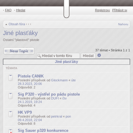
•
FAQ
•
Hledat
Registrovat
Přihlásit se
•
Obsah fóra
‹
‹
‹
Nahoru
Jiné plasťáky
Ostatní "plastové" pistole
Odeslat nové téma
37 témat • Stránka
1
z
1
Pokročilé
hledání
Jiné plasťáky
TÉMATA
Pistole CANIK
Poslední příspěvek od
Glockmann
«
úte
28.3.2023, 20:06
Odpovědi:
2
Sig P320 - výstřel po pádu pistole
Poslední příspěvek od
DUFI
«
čtv
24.1.2019, 19:24
Odpovědi:
4
HK VP9
Poslední příspěvek od
petrkral
«
pon
09.4.2018, 22:04
Odpovědi:
8
Sig Sauer p320 konkurence