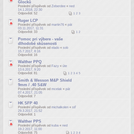
Glocků
Poslední příspěvek od
Zeberdee
«
ned
14.1.2018, 22:30
Odpovědi:
52
1
2
3
Ruger LCP
Poslední příspěvek od
martin76
«
pát
03.11.2017, 11:31
Odpovědi:
33
1
2
Pomoc pri výbere - vaše
dlhodobé skúsenosti
Poslední příspěvek od
elado
«
sob
15.7.2017, 8:16
Odpovědi:
16
Walther PPQ
Poslední příspěvek od
Fazy
«
úte
13.6.2017, 9:20
Odpovědi:
81
1
2
3
4
5
Smith & Wesson M&P Shield
9mm / .40 S&W
Poslední příspěvek od
mcelak
«
pát
07.4.2017, 21:05
Odpovědi:
7
HK SFP 40
Poslední příspěvek od
michalkolen
«
stř
29.3.2017, 21:52
Odpovědi:
1
Walther PPS
Poslední příspěvek od
kuba
«
ned
19.2.2017, 11:00
Odpovědi:
75
1
2
3
4