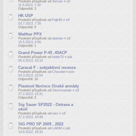
Poslední příspěvek od
Xerxes
«
stř
11.9.2013, 7:29
Odpovědi:
3
HK USP
Poslední příspěvek od
Pajk85
«
stř
03.7.2013, 7:35
Odpovědi:
9
Walther PPX
Poslední příspěvek od
ataman
«
stř
15.5.2013, 0:56
Odpovědi:
1
Grand Power P-45 .45ACP
Poslední příspěvek od
ludek75
«
pát
05.4.2013, 10:10
Caracal F - subjektivní recenze
Poslední příspěvek od
Chovatel
«
pon
04.3.2013, 10:54
Odpovědi:
10
Plastové Norinco čínské armády
Poslední příspěvek od
Glockmaniak
«
stř
27.2.2013, 23:31
Odpovědi:
3
Sig Sauer SP2022 - Ostrava a
okolí
Poslední příspěvek od
wez
«
stř
27.2.2013, 10:48
SIG PRO SP 2009 , 2022
Poslední příspěvek od
LAKIM
«
pát
14.9.2012, 19:32