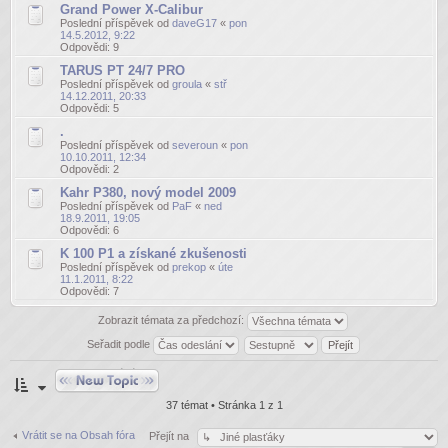
Grand Power X-Calibur
Poslední příspěvek od
daveG17
«
pon
14.5.2012, 9:22
Odpovědi:
9
TARUS PT 24/7 PRO
Poslední příspěvek od
groula
«
stř
14.12.2011, 20:33
Odpovědi:
5
.
Poslední příspěvek od
severoun
«
pon
10.10.2011, 12:34
Odpovědi:
2
Kahr P380, nový model 2009
Poslední příspěvek od
PaF
«
ned
18.9.2011, 19:05
Odpovědi:
6
K 100 P1 a získané zkušenosti
Poslední příspěvek od
prekop
«
úte
11.1.2011, 8:22
Odpovědi:
7
Zobrazit témata za předchozí:
Seřadit podle
Odeslat nové téma
37 témat • Stránka
1
z
1
Vrátit se na Obsah fóra
Přejít na