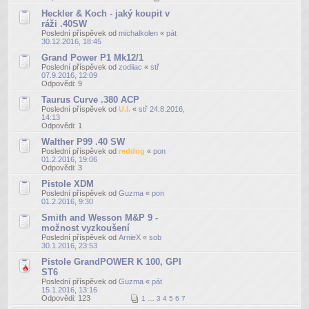
Heckler & Koch - jaký koupit v
ráži .40SW
Poslední příspěvek od
michalkolen
«
pát
30.12.2016, 18:45
Grand Power P1 Mk12/1
Poslední příspěvek od
zodiiac
«
stř
07.9.2016, 12:09
Odpovědi:
9
Taurus Curve .380 ACP
Poslední příspěvek od
U.I.
«
stř 24.8.2016,
14:13
Odpovědi:
1
Walther P99 .40 SW
Poslední příspěvek od
reddog
«
pon
01.2.2016, 19:06
Odpovědi:
3
Pistole XDM
Poslední příspěvek od
Guzma
«
pon
01.2.2016, 9:30
Smith and Wesson M&P 9 -
možnost vyzkoušení
Poslední příspěvek od
ArnieX
«
sob
30.1.2016, 23:53
Pistole GrandPOWER K 100, GPI
ST6
Poslední příspěvek od
Guzma
«
pát
15.1.2016, 13:16
Odpovědi:
123
1
…
3
4
5
6
7