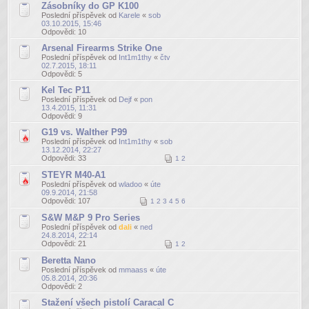
Zásobníky do GP K100
Poslední příspěvek od
Karele
«
sob
03.10.2015, 15:46
Odpovědi:
10
Arsenal Firearms Strike One
Poslední příspěvek od
Int1m1thy
«
čtv
02.7.2015, 18:11
Odpovědi:
5
Kel Tec P11
Poslední příspěvek od
Dejf
«
pon
13.4.2015, 11:31
Odpovědi:
9
G19 vs. Walther P99
Poslední příspěvek od
Int1m1thy
«
sob
13.12.2014, 22:27
Odpovědi:
33
1
2
STEYR M40-A1
Poslední příspěvek od
wladoo
«
úte
09.9.2014, 21:58
Odpovědi:
107
1
2
3
4
5
6
S&W M&P 9 Pro Series
Poslední příspěvek od
dali
«
ned
24.8.2014, 22:14
Odpovědi:
21
1
2
Beretta Nano
Poslední příspěvek od
mmaass
«
úte
05.8.2014, 20:36
Odpovědi:
2
Stažení všech pistolí Caracal C