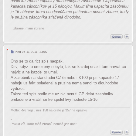
došlo ku zmene kapacity štandardných zásobníkov. Odporúčaná
kapacita zásobníkov je 15 nábojov. Maximálna kapacita zásobníku
je 16 nábojov, ktorú neodporúčame pri častom nosení zbrane, kedy
je pružina zásobníka stlačená dlhodobo.
...zbraně, mám zbraně
Příspěvek
ned 06.11.2011, 23:07
Ono se to da rict spis naopak.
Driv, kdyz to omezeny nebylo, tak se kazdej snazil tam narvat co
nejvic a ne kazdej to umel.
A zasobnik na standradni CZ75 nebo i K100 je pri kapacite 17
naboju uz fakt poladenej a pruzina nema sanci to dlouhodobe
vydrzet.
Takze ted spis podle me uz nic nenuti GP delat zasobniky
preladene a vratili se ke spolehlivy hodnote 15-16.
Motto: Rychlejší, než 158 na drátě je 357 na opasku
--------------------------------------------------------------------------------------------------
-
Pokud víš, kolik máš zbraní, nemáš jich dost.