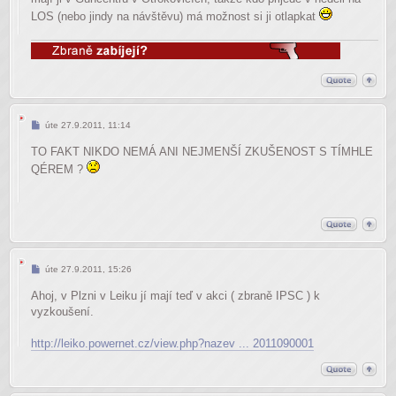
LOS (nebo jindy na návštěvu) má možnost si ji otlapkat
Příspěvek
úte 27.9.2011, 11:14
TO FAKT NIKDO NEMÁ ANI NEJMENŠÍ ZKUŠENOST S TÍMHLE
QÉREM ?
Příspěvek
úte 27.9.2011, 15:26
Ahoj, v Plzni v Leiku jí mají teď v akci ( zbraně IPSC ) k
vyzkoušení.
http://leiko.powernet.cz/view.php?nazev ... 2011090001