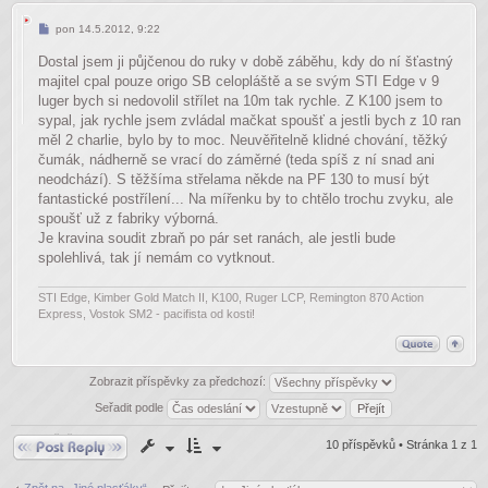
Příspěvek
pon 14.5.2012, 9:22
Dostal jsem ji půjčenou do ruky v době záběhu, kdy do ní šťastný
majitel cpal pouze origo SB celopláště a se svým STI Edge v 9
luger bych si nedovolil střílet na 10m tak rychle. Z K100 jsem to
sypal, jak rychle jsem zvládal mačkat spoušť a jestli bych z 10 ran
měl 2 charlie, bylo by to moc. Neuvěřitelně klidné chování, těžký
čumák, nádherně se vrací do záměrné (teda spíš z ní snad ani
neodchází). S těžšíma střelama někde na PF 130 to musí být
fantastické postřílení... Na mířenku by to chtělo trochu zvyku, ale
spoušť už z fabriky výborná.
Je kravina soudit zbraň po pár set ranách, ale jestli bude
spolehlivá, tak jí nemám co vytknout.
STI Edge, Kimber Gold Match II, K100, Ruger LCP, Remington 870 Action
Express, Vostok SM2 - pacifista od kosti!
Zobrazit příspěvky za předchozí:
Seřadit podle
Odpovědět
10 příspěvků • Stránka
1
z
1