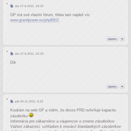
Příspěvek
úte 27.9.2011, 16:15
GP má své vlastní fórum, třeba tam najdeš víc
www.grandpower.eu/phpBB2/
Příspěvek
úte 27.9.2011, 22:25
Dík
Příspěvek
pát 04.11.2011, 8:22
Koukám na web GP a vidím, že divize PRD ovlivňuje kapacitu
zásobníku
Informácia pre zákazníkov a záujemcov o zmene zásobníkov
Vážení zákazníci, vzhľadom k inovácií štandardných zásobníkov