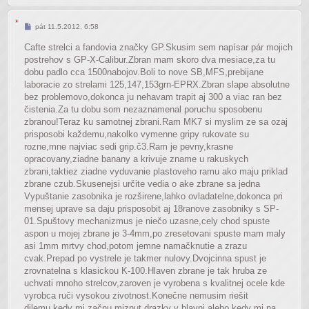
Příspěvek
pát 11.5.2012, 6:58
Cafte strelci a fandovia značky GP.Skusim sem napísar pár mojich
postrehov s GP-X-Calibur.Zbran mam skoro dva mesiace,za tu
dobu padlo cca 1500nabojov.Boli to nove SB,MFS,prebijane
laboracie zo strelami 125,147,153grn-EPRX.Zbran slape absolutne
bez problemovo,dokonca ju nehavam trapit aj 300 a viac ran bez
čistenia.Za tu dobu som nezaznamenal poruchu sposobenu
zbranou!Teraz ku samotnej zbrani.Ram MK7 si myslim ze sa ozaj
prisposobi každemu,nakolko vymenne gripy rukovate su
rozne,mne najviac sedi grip.č3.Ram je pevny,krasne
opracovany,ziadne banany a krivuje zname u rakuskych
zbrani,taktiez ziadne vyduvanie plastoveho ramu ako maju priklad
zbrane czub.Skusenejsi určite vedia o ake zbrane sa jedna
Vypuštanie zasobnika je rozširene,lahko ovladatelne,dokonca pri
mensej uprave sa daju prisposobit aj 18ranove zasobniky s SP-
01.Spuštovy mechanizmus je niečo uzasne,cely chod spuste
aspon u mojej zbrane je 3-4mm,po zresetovani spuste mam maly
asi 1mm mrtvy chod,potom jemne namačknutie a zrazu
cvak.Prepad po vystrele je takmer nulovy.Dvojcinna spust je
zrovnatelna s klasickou K-100.Hlaven zbrane je tak hruba ze
uchvati mnoho strelcov,zaroven je vyrobena s kvalitnej ocele kde
vyrobca ruči vysokou zivotnost.Konečne nemusim riešit
dilemu,kedy mi začnu miznut drazky v hlavni alebo kedy mi na