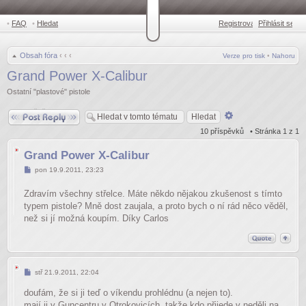
•
FAQ
•
Hledat
Registrovat
Přihlásit se
•
Obsah fóra
‹
‹
‹
Verze pro tisk
•
Nahoru
Grand Power X-Calibur
Ostatní "plastové" pistole
Odpovědět
Pokročilé
hledání
10 příspěvků • Stránka
1
z
1
Grand Power X-Calibur
Příspěvek
pon 19.9.2011, 23:23
Zdravím všechny střelce. Máte někdo nějakou zkušenost s tímto
typem pistole? Mně dost zaujala, a proto bych o ní rád něco věděl,
než si jí možná koupím. Díky Carlos
Příspěvek
stř 21.9.2011, 22:04
doufám, že si ji teď o víkendu prohlédnu (a nejen to).
mají ji v Guncentru v Otrokovicích, takže kdo přijede v neděli na