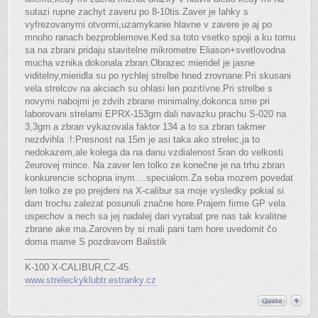
sutazi rupne zachyt zaveru po 8-10tis.Zaver je lahky s
vyfrezovanymi otvormi,uzamykanie hlavne v zavere je aj po
mnoho ranach bezproblemove.Ked sa toto vsetko spoji a ku tomu
sa na zbrani pridaju stavitelne mikrometre Eliason+svetlovodna
mucha vznika dokonala zbran.Obrazec mieridel je jasne
viditelny,mieridla su po rychlej strelbe hned zrovnane.Pri skusani
vela strelcov na akciach su ohlasi len pozitívne.Pri strelbe s
novymi nabojmi je zdvih zbrane minimalny,dokonca sme pri
laborovani strelami EPRX-153grn dali navazku prachu S-020 na
3,3grn a zbran vykazovala faktor 134 a to sa zbran takmer
nezdvihla :!:Presnost na 15m je asi taka ako strelec,ja to
nedokazem,ale kolega da na danu vzdialenost 5ran do velkosti
2eurovej mince. Na zaver len tolko ze konečne je na trhu zbran
konkurencie schopna inym....specialom.Za seba mozem povedat
len tolko ze po prejdeni na X-calibur sa moje vysledky pokial si
dam trochu zalezat posunuli značne hore.Prajem firme GP vela
uspechov a nech sa jej nadalej dari vyrabat pre nas tak kvalitne
zbrane ake ma.Zaroven by si mali pani tam hore uvedomit čo
doma mame S pozdravom Balistik
_________________
K-100 X-CALIBUR,CZ-45.
www.streleckyklubtr.estranky.cz