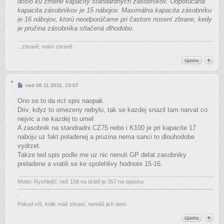
došlo ku zmene kapacity štandardných zásobníkov. Odporúčaná
kapacita zásobníkov je 15 nábojov. Maximálna kapacita zásobníku
je 16 nábojov, ktorú neodporúčame pri častom nosení zbrane, kedy
je pružina zásobníka stlačená dlhodobo.
...zbraně, mám zbraně
Příspěvek
ned 06.11.2011, 23:07
Ono se to da rict spis naopak.
Driv, kdyz to omezeny nebylo, tak se kazdej snazil tam narvat co
nejvic a ne kazdej to umel.
A zasobnik na standradni CZ75 nebo i K100 je pri kapacite 17
naboju uz fakt poladenej a pruzina nema sanci to dlouhodobe
vydrzet.
Takze ted spis podle me uz nic nenuti GP delat zasobniky
preladene a vratili se ke spolehlivy hodnote 15-16.
Motto: Rychlejší, než 158 na drátě je 357 na opasku
--------------------------------------------------------------------------------------------------
-
Pokud víš, kolik máš zbraní, nemáš jich dost.