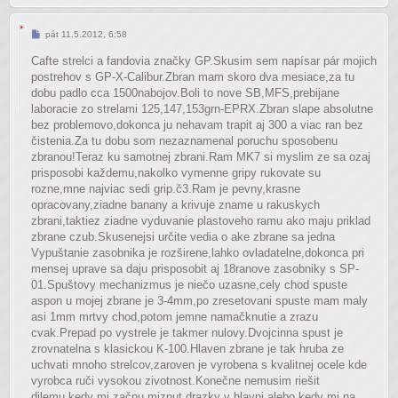
Příspěvek
pát 11.5.2012, 6:58
Cafte strelci a fandovia značky GP.Skusim sem napísar pár mojich
postrehov s GP-X-Calibur.Zbran mam skoro dva mesiace,za tu
dobu padlo cca 1500nabojov.Boli to nove SB,MFS,prebijane
laboracie zo strelami 125,147,153grn-EPRX.Zbran slape absolutne
bez problemovo,dokonca ju nehavam trapit aj 300 a viac ran bez
čistenia.Za tu dobu som nezaznamenal poruchu sposobenu
zbranou!Teraz ku samotnej zbrani.Ram MK7 si myslim ze sa ozaj
prisposobi každemu,nakolko vymenne gripy rukovate su
rozne,mne najviac sedi grip.č3.Ram je pevny,krasne
opracovany,ziadne banany a krivuje zname u rakuskych
zbrani,taktiez ziadne vyduvanie plastoveho ramu ako maju priklad
zbrane czub.Skusenejsi určite vedia o ake zbrane sa jedna
Vypuštanie zasobnika je rozširene,lahko ovladatelne,dokonca pri
mensej uprave sa daju prisposobit aj 18ranove zasobniky s SP-
01.Spuštovy mechanizmus je niečo uzasne,cely chod spuste
aspon u mojej zbrane je 3-4mm,po zresetovani spuste mam maly
asi 1mm mrtvy chod,potom jemne namačknutie a zrazu
cvak.Prepad po vystrele je takmer nulovy.Dvojcinna spust je
zrovnatelna s klasickou K-100.Hlaven zbrane je tak hruba ze
uchvati mnoho strelcov,zaroven je vyrobena s kvalitnej ocele kde
vyrobca ruči vysokou zivotnost.Konečne nemusim riešit
dilemu,kedy mi začnu miznut drazky v hlavni alebo kedy mi na