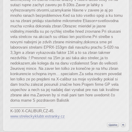
sutazi rupne zachyt zaveru po 8-10tis.Zaver je lahky s
vyfrezovanymi otvormi,uzamykanie hlavne v zavere je aj po
mnoho ranach bezproblemove.Ked sa toto vsetko spoji a ku tomu
sa na zbrani pridaju stavitelne mikrometre Eliason+svetlovodna
mucha vznika dokonala zbran.Obrazec mieridel je jasne
viditelny,mieridla su po rychlej strelbe hned zrovnane.Pri skusani
vela strelcov na akciach su ohlasi len pozitívne.Pri strelbe s
novymi nabojmi je zdvih zbrane minimalny,dokonca sme pri
laborovani strelami EPRX-153grn dali navazku prachu S-020 na
3,3grn a zbran vykazovala faktor 134 a to sa zbran takmer
nezdvihla :!:Presnost na 15m je asi taka ako strelec,ja to
nedokazem,ale kolega da na danu vzdialenost 5ran do velkosti
2eurovej mince. Na zaver len tolko ze konečne je na trhu zbran
konkurencie schopna inym....specialom.Za seba mozem povedat
len tolko ze po prejdeni na X-calibur sa moje vysledky pokial si
dam trochu zalezat posunuli značne hore.Prajem firme GP vela
uspechov a nech sa jej nadalej dari vyrabat pre nas tak kvalitne
zbrane ake ma.Zaroven by si mali pani tam hore uvedomit čo
doma mame S pozdravom Balistik
_________________
K-100 X-CALIBUR,CZ-45.
www.streleckyklubtr.estranky.cz