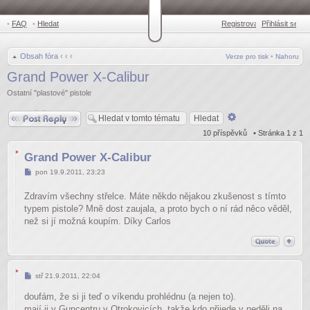
•
FAQ
•
Hledat
Registrovat
Přihlásit se
•
Obsah fóra
‹
‹
‹
Verze pro tisk
•
Nahoru
Grand Power X-Calibur
Ostatní "plastové" pistole
Odpovědět
Pokročilé
hledání
10 příspěvků • Stránka
1
z
1
Grand Power X-Calibur
Příspěvek
pon 19.9.2011, 23:23
Zdravím všechny střelce. Máte někdo nějakou zkušenost s tímto
typem pistole? Mně dost zaujala, a proto bych o ní rád něco věděl,
než si jí možná koupím. Díky Carlos
Příspěvek
stř 21.9.2011, 22:04
doufám, že si ji teď o víkendu prohlédnu (a nejen to).
mají ji v Guncentru v Otrokovicích, takže kdo přijede v neděli na