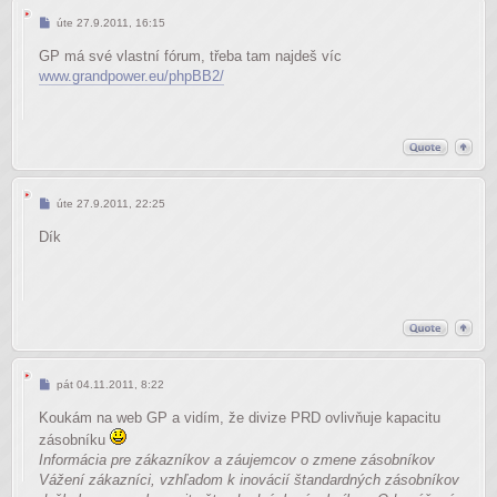
Příspěvek
úte 27.9.2011, 16:15
GP má své vlastní fórum, třeba tam najdeš víc
www.grandpower.eu/phpBB2/
Příspěvek
úte 27.9.2011, 22:25
Dík
Příspěvek
pát 04.11.2011, 8:22
Koukám na web GP a vidím, že divize PRD ovlivňuje kapacitu
zásobníku
Informácia pre zákazníkov a záujemcov o zmene zásobníkov
Vážení zákazníci, vzhľadom k inovácií štandardných zásobníkov