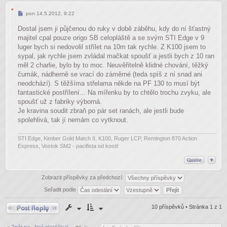
Příspěvek
pon 14.5.2012, 9:22
Dostal jsem ji půjčenou do ruky v době záběhu, kdy do ní šťastný
majitel cpal pouze origo SB celopláště a se svým STI Edge v 9
luger bych si nedovolil střílet na 10m tak rychle. Z K100 jsem to
sypal, jak rychle jsem zvládal mačkat spoušť a jestli bych z 10 ran
měl 2 charlie, bylo by to moc. Neuvěřitelně klidné chování, těžký
čumák, nádherně se vrací do záměrné (teda spíš z ní snad ani
neodchází). S těžšíma střelama někde na PF 130 to musí být
fantastické postřílení... Na mířenku by to chtělo trochu zvyku, ale
spoušť už z fabriky výborná.
Je kravina soudit zbraň po pár set ranách, ale jestli bude
spolehlivá, tak jí nemám co vytknout.
STI Edge, Kimber Gold Match II, K100, Ruger LCP, Remington 870 Action
Express, Vostok SM2 - pacifista od kosti!
Zobrazit příspěvky za předchozí:
Seřadit podle
Odpovědět
10 příspěvků • Stránka
1
z
1