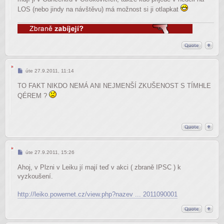
LOS (nebo jindy na návštěvu) má možnost si ji otlapkat
Příspěvek
úte 27.9.2011, 11:14
TO FAKT NIKDO NEMÁ ANI NEJMENŠÍ ZKUŠENOST S TÍMHLE
QÉREM ?
Příspěvek
úte 27.9.2011, 15:26
Ahoj, v Plzni v Leiku jí mají teď v akci ( zbraně IPSC ) k
vyzkoušení.
http://leiko.powernet.cz/view.php?nazev ... 2011090001