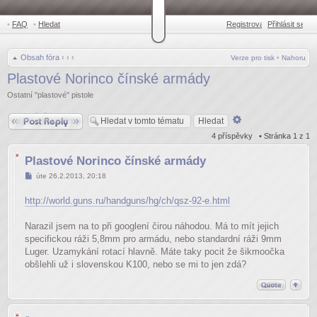
•
FAQ
•
Hledat
Registrovat
Přihlásit se
•
Obsah fóra
‹
‹
‹
Verze pro tisk
•
Nahoru
Plastové Norinco čínské armády
Ostatní "plastové" pistole
Odpovědět
Pokročilé
hledání
4 příspěvky • Stránka
1
z
1
Plastové Norinco čínské armády
Příspěvek
úte 26.2.2013, 20:18
http://world.guns.ru/handguns/hg/ch/qsz-92-e.html
Narazil jsem na to při googlení čirou náhodou. Má to mít jejich
specifickou ráži 5,8mm pro armádu, nebo standardní ráži 9mm
Luger. Uzamykání rotací hlavně. Máte taky pocit že šikmoočka
obšlehli už i slovenskou K100, nebo se mi to jen zdá?