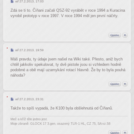
Příspěvek
stř 27.2.2013, 17:03
Zdá se ti to. Číňani začali QSZ-92 vyrábět v roce 1994 a Kuracina
vyrobil prototyp v roce 1997. V roce 1994 měl jen první náčrty.
Příspěvek
stř 27.2.2013, 19:59
Máš pravdu, ty údaje jsem našel na Wiki také. Přesto, aniž bych
chtěl jakkoliv spekulovat, ty dvě pistole jsou si vzhledem hodně
podobné a obě mají uzamykání rotací hlavně. Že by to byla pouhá
náhoda?
Příspěvek
stř 27.2.2013, 23:31
Takže to spíš vypadá, že K100 byla obšlehnutá od Číňanů.
Meč a kříž tělo jedno jest.
Moje zbraně: GLOCK 17 3.gen. osazený TLR-1 HL, CZ 75, SA vz.58