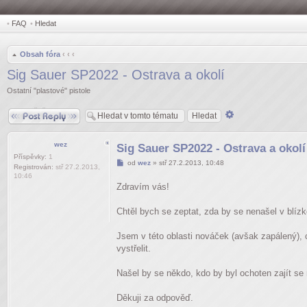
•
FAQ
•
Hledat
Obsah fóra
‹
‹
‹
Sig Sauer SP2022 - Ostrava a okolí
Ostatní "plastové" pistole
Odpovědět
Pokročilé
hledání
wez
Sig Sauer SP2022 - Ostrava a okolí
Příspěvky:
1
Příspěvek
od
wez
»
stř 27.2.2013, 10:48
Registrován:
stř 27.2.2013,
10:46
Zdravím vás!
Chtěl bych se zeptat, zda by se nenašel v blízké
Jsem v této oblasti nováček (avšak zapálený), ch
vystřelit.
Našel by se někdo, kdo by byl ochoten zajít se 
Děkuji za odpověď.