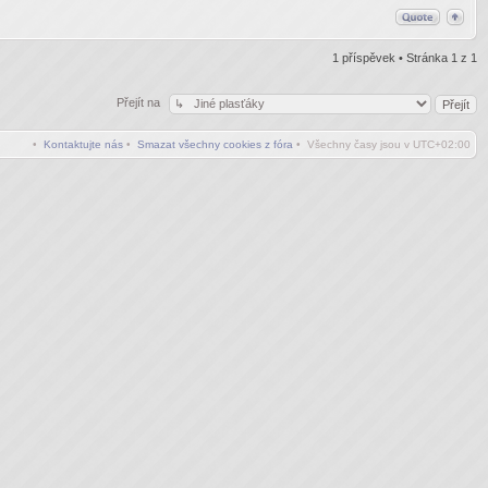
1 příspěvek • Stránka
1
z
1
Přejít na
•
Kontaktujte nás
•
Smazat všechny cookies z fóra
• Všechny časy jsou v
UTC+02:00