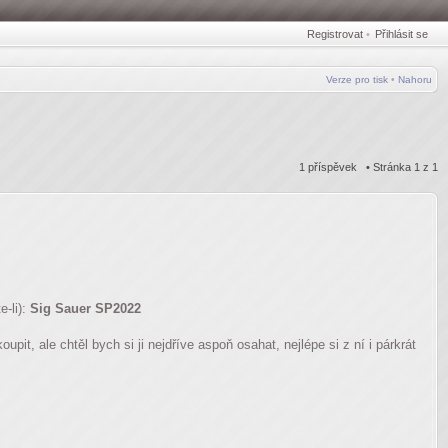
Registrovat
•
Přihlásit se
Verze pro tisk
•
Nahoru
1 příspěvek • Stránka
1
z
1
e-li):
Sig Sauer SP2022
it, ale chtěl bych si ji nejdříve aspoň osahat, nejlépe si z ní i párkrát