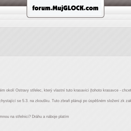
m okolí Ostravy střelec, který vlastní tuto krasavici (tohoto krasavce - chcet
ystající se 5.3. na zkoušku. Tuto zbraň plánuji po úspěšném složení zk zakoup
mnou na střelnici? Dráhu a náboje platím