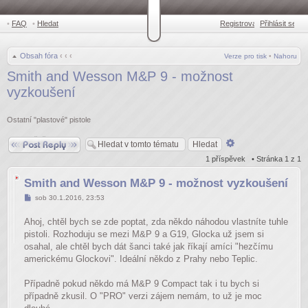
•
FAQ
•
Hledat
Registrovat
Přihlásit se
•
Obsah fóra
‹
‹
‹
Verze pro tisk
•
Nahoru
Smith and Wesson M&P 9 - možnost
vyzkoušení
Ostatní "plastové" pistole
Odpovědět
Pokročilé
hledání
1 příspěvek • Stránka
1
z
1
Smith and Wesson M&P 9 - možnost vyzkoušení
Příspěvek
sob 30.1.2016, 23:53
Ahoj, chtěl bych se zde poptat, zda někdo náhodou vlastníte tuhle
pistoli. Rozhoduju se mezi M&P 9 a G19, Glocka už jsem si
osahal, ale chtěl bych dát šanci také jak říkají amíci "hezčímu
americkému Glockovi". Ideální někdo z Prahy nebo Teplic.
Případně pokud někdo má M&P 9 Compact tak i tu bych si
případně zkusil. O "PRO" verzi zájem nemám, to už je moc