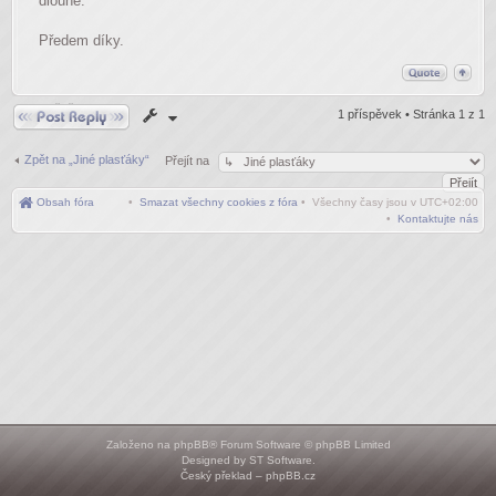
dlouhé.
Předem díky.
Odpovědět
1 příspěvek • Stránka
1
z
1
Zpět na „Jiné plasťáky“
Přejít na
Obsah fóra
•
Smazat všechny cookies z fóra
• Všechny časy jsou v
UTC+02:00
•
Kontaktujte nás
Založeno na
phpBB
® Forum Software © phpBB Limited
Designed by
ST Software
.
Český překlad –
phpBB.cz