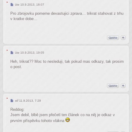
Příspěvek
úte 10.9.2013, 18:07
Pro zbrojovku pomerne devastujici zprava… trikrat stahovat z trhu
v kratke dobe…
Příspěvek
úte 10.9.2013, 19:05
Heh, trikrat?? Moc to nesleduji, tak pokud mas odkazy, tak prosim
o post.
Příspěvek
stř 11.9.2013, 7:29
Reddog:
Jsem debil, blbě jsem přečetl ten článek co na něj je odkaz v
prvním příspěvku tohoto vlákna