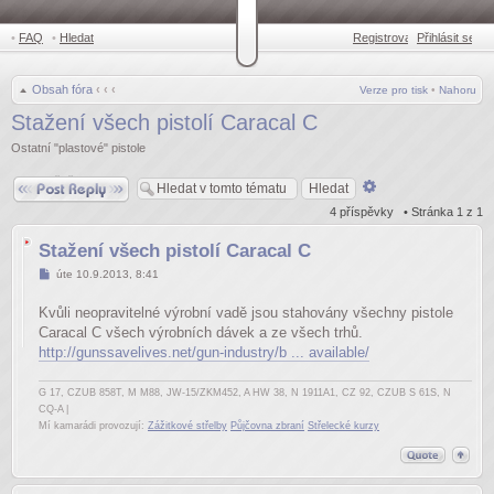
•
FAQ
•
Hledat
Registrovat
Přihlásit se
•
Obsah fóra
‹
‹
‹
Verze pro tisk
•
Nahoru
Stažení všech pistolí Caracal C
Ostatní "plastové" pistole
Odpovědět
Pokročilé
hledání
4 příspěvky • Stránka
1
z
1
Stažení všech pistolí Caracal C
Příspěvek
úte 10.9.2013, 8:41
Kvůli neopravitelné výrobní vadě jsou stahovány všechny pistole
Caracal C všech výrobních dávek a ze všech trhů.
http://gunssavelives.net/gun-industry/b ... available/
G 17, CZUB 858T, M M88, JW-15/ZKM452, A HW 38, N 1911A1, CZ 92, CZUB S 61S, N
CQ-A |
Mí kamarádi provozují:
Zážitkové střelby
Půjčovna zbraní
Střelecké kurzy