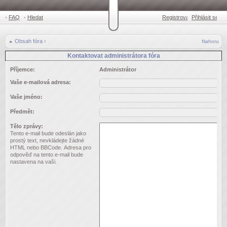
•
FAQ
•
Hledat
Registrovat
Přihlásit se
•
Obsah fóra
‹
Nahoru
Kontaktovat administrátora fóra
Příjemce:
Administrátor
Vaše e-mailová adresa:
Vaše jméno:
Předmět:
Tělo zprávy:
Tento e-mail bude odeslán jako
prostý text, nevkládejte žádné
HTML nebo BBCode. Adresa pro
odpověď na tento e-mail bude
nastavena na vaši.