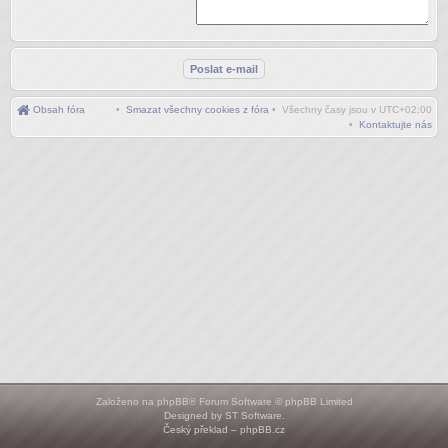
Obsah fóra
•
Smazat všechny cookies z fóra
• Všechny časy jsou v
UTC+02:00
•
Kontaktujte nás
Založeno na
phpBB
® Forum Software © phpBB Limited
Designed by
ST Software
.
Český překlad –
phpBB.cz