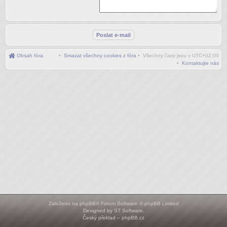
Obsah fóra
•
Smazat všechny cookies z fóra
• Všechny časy jsou v
UTC+02:00
•
Kontaktujte nás
Založeno na
phpBB
® Forum Software © phpBB Limited
Designed by
ST Software
.
Český překlad –
phpBB.cz