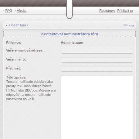
•
FAQ
•
Hledat
Registrovat
Přihlásit se
•
Obsah fóra
‹
Nahoru
Kontaktovat administrátora fóra
Příjemce:
Administrátor
Vaše e-mailová adresa:
Vaše jméno:
Předmět:
Tělo zprávy:
Tento e-mail bude odeslán jako
prostý text, nevkládejte žádné
HTML nebo BBCode. Adresa pro
odpověď na tento e-mail bude
nastavena na vaši.