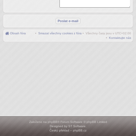
Obsah fóra
•
Smazat všechny cookies z fóra
• Všechny časy jsou v
UTC+02:00
•
Kontaktujte nás
Založeno na
phpBB
® Forum Software © phpBB Limited
Designed by
ST Software
.
Český překlad –
phpBB.cz