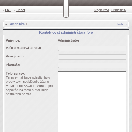
•
FAQ
•
Hledat
Registrovat
Přihlásit se
•
Obsah fóra
‹
Nahoru
Kontaktovat administrátora fóra
Příjemce:
Administrátor
Vaše e-mailová adresa:
Vaše jméno:
Předmět:
Tělo zprávy:
Tento e-mail bude odeslán jako
prostý text, nevkládejte žádné
HTML nebo BBCode. Adresa pro
odpověď na tento e-mail bude
nastavena na vaši.