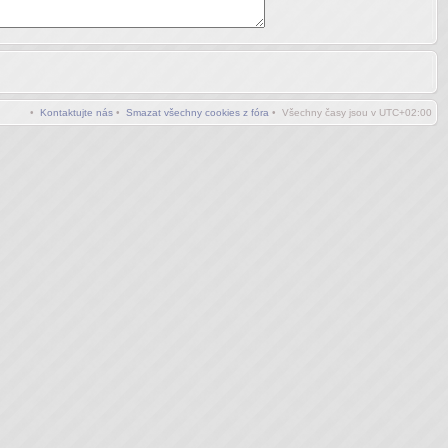
•
Kontaktujte nás
•
Smazat všechny cookies z fóra
• Všechny časy jsou v
UTC+02:00