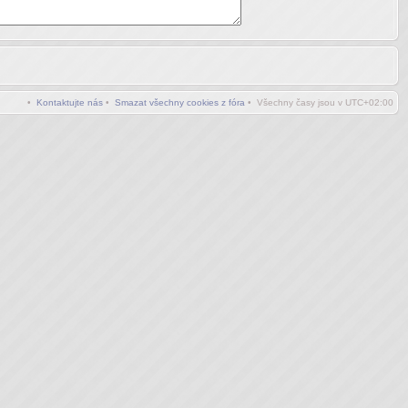
•
Kontaktujte nás
•
Smazat všechny cookies z fóra
• Všechny časy jsou v
UTC+02:00