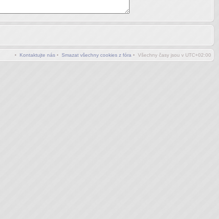
•
Kontaktujte nás
•
Smazat všechny cookies z fóra
• Všechny časy jsou v
UTC+02:00