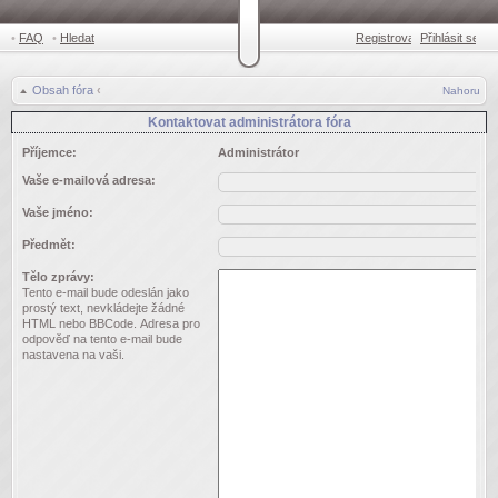
•
FAQ
•
Hledat
Registrovat
Přihlásit se
•
Obsah fóra
‹
Nahoru
Kontaktovat administrátora fóra
Příjemce:
Administrátor
Vaše e-mailová adresa:
Vaše jméno:
Předmět:
Tělo zprávy:
Tento e-mail bude odeslán jako
prostý text, nevkládejte žádné
HTML nebo BBCode. Adresa pro
odpověď na tento e-mail bude
nastavena na vaši.