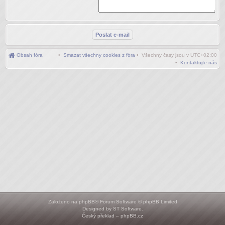
Obsah fóra
•
Smazat všechny cookies z fóra
• Všechny časy jsou v
UTC+02:00
•
Kontaktujte nás
Založeno na
phpBB
® Forum Software © phpBB Limited
Designed by
ST Software
.
Český překlad –
phpBB.cz