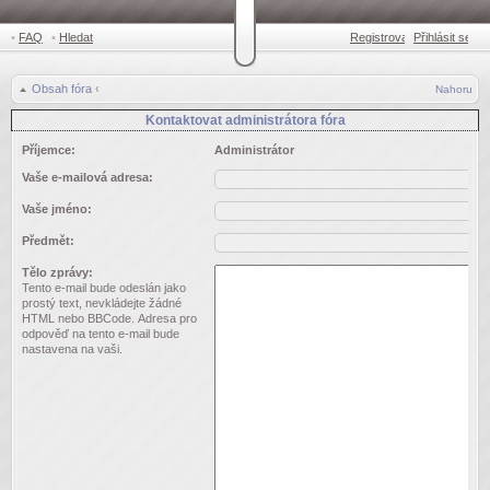
•
FAQ
•
Hledat
Registrovat
Přihlásit se
•
Obsah fóra
‹
Nahoru
Kontaktovat administrátora fóra
Příjemce:
Administrátor
Vaše e-mailová adresa:
Vaše jméno:
Předmět:
Tělo zprávy:
Tento e-mail bude odeslán jako
prostý text, nevkládejte žádné
HTML nebo BBCode. Adresa pro
odpověď na tento e-mail bude
nastavena na vaši.