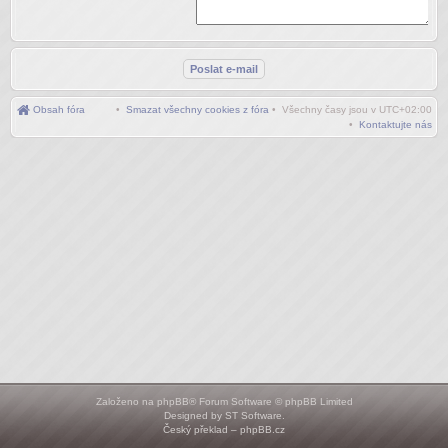
Obsah fóra
•
Smazat všechny cookies z fóra
• Všechny časy jsou v
UTC+02:00
•
Kontaktujte nás
Založeno na
phpBB
® Forum Software © phpBB Limited
Designed by
ST Software
.
Český překlad –
phpBB.cz