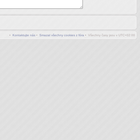
•
Kontaktujte nás
•
Smazat všechny cookies z fóra
• Všechny časy jsou v
UTC+02:00