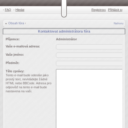
•
FAQ
•
Hledat
Registrovat
Přihlásit se
•
Obsah fóra
‹
Nahoru
Kontaktovat administrátora fóra
Příjemce:
Administrátor
Vaše e-mailová adresa:
Vaše jméno:
Předmět:
Tělo zprávy:
Tento e-mail bude odeslán jako
prostý text, nevkládejte žádné
HTML nebo BBCode. Adresa pro
odpověď na tento e-mail bude
nastavena na vaši.