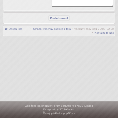
Obsah fóra
•
Smazat všechny cookies z fóra
• Všechny časy jsou v
UTC+02:00
•
Kontaktujte nás
Založeno na
phpBB
® Forum Software © phpBB Limited
Designed by
ST Software
.
Český překlad –
phpBB.cz