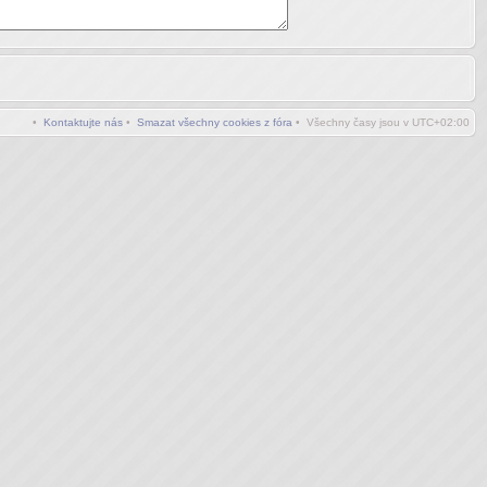
•
Kontaktujte nás
•
Smazat všechny cookies z fóra
• Všechny časy jsou v
UTC+02:00