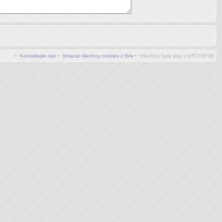
•
Kontaktujte nás
•
Smazat všechny cookies z fóra
• Všechny časy jsou v
UTC+02:00