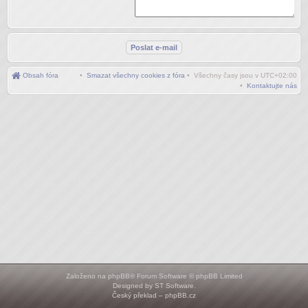
Obsah fóra
•
Smazat všechny cookies z fóra
• Všechny časy jsou v
UTC+02:00
•
Kontaktujte nás
Založeno na
phpBB
® Forum Software © phpBB Limited
Designed by
ST Software
.
Český překlad –
phpBB.cz