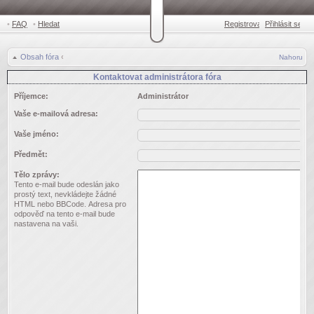
•
FAQ
•
Hledat
Registrovat
Přihlásit se
•
Obsah fóra
‹
Nahoru
Kontaktovat administrátora fóra
Příjemce:
Administrátor
Vaše e-mailová adresa:
Vaše jméno:
Předmět:
Tělo zprávy:
Tento e-mail bude odeslán jako
prostý text, nevkládejte žádné
HTML nebo BBCode. Adresa pro
odpověď na tento e-mail bude
nastavena na vaši.